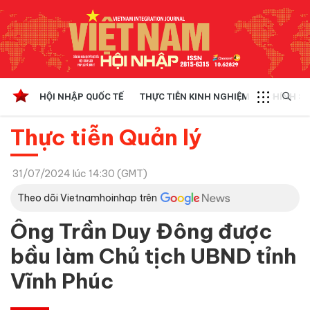
HỘI NHẬP QUỐC TẾ
THỰC TIỄN KINH NGHIỆM
CHÍNH SÁ
Thực tiễn Quản lý
31/07/2024 lúc 14:30 (GMT)
Theo dõi Vietnamhoinhap trên
Ông Trần Duy Đông được
bầu làm Chủ tịch UBND tỉnh
Vĩnh Phúc