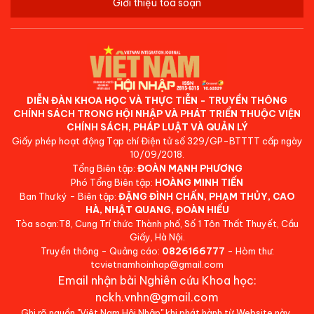
Giới thiệu tòa soạn
DIỄN ĐÀN KHOA HỌC VÀ THỰC TIỄN - TRUYỀN THÔNG
CHÍNH SÁCH TRONG HỘI NHẬP VÀ PHÁT TRIỂN THUỘC VIỆN
CHÍNH SÁCH, PHÁP LUẬT VÀ QUẢN LÝ
Giấy phép hoạt động Tạp chí Điện tử số 329/GP-BTTTT cấp ngày
10/09/2018.
Tổng Biên tập:
ĐOÀN MẠNH PHƯƠNG
Phó Tổng Biên tập:
HOÀNG MINH TIẾN
Ban Thư ký - Biên tập:
ĐẶNG ĐÌNH CHẤN, PHẠM THỦY, CAO
HÀ, NHẬT QUANG, ĐOÀN HIẾU
Tòa soạn:T8, Cung Trí thức Thành phố, Số 1 Tôn Thất Thuyết, Cầu
Giấy, Hà Nội.
Truyền thông - Quảng cáo:
0826166777
- Hòm thư:
tcvietnamhoinhap@gmail.com
Email nhận bài Nghiên cứu Khoa học:
nckh.vnhn@gmail.com
Ghi rõ nguồn "Việt Nam Hội Nhập" khi phát hành từ Website này.