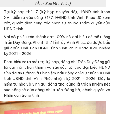
(Ảnh: Báo Vĩnh Phúc)
Tại kỳ họp thứ 17 (kỳ họp chuyên đề), HĐND tỉnh khóa
XVII diễn ra vào sáng 31/7, HĐND tỉnh Vĩnh Phúc đã xem
xét, quyết định công tác nhân sự thuộc thẩm quyền của
HĐND tỉnh.
Với số phiếu tán thành đạt 100% số đại biểu có mặt, ông
Trần Duy Đông, Phó Bí thư Tỉnh ủy Vĩnh Phúc, đã được bầu
giữ chức Chủ tịch UBND tỉnh Vĩnh Phúc kháo XVII, nhiệm
kỳ 2021 - 2026.
Phát biểu và ra mắt tại kỳ họp, đồng chí Trần Duy Đông gửi
lời cảm ơn chân thành và sâu sắc tới các đại biểu HĐND
tỉnh đã tin tưởng và tín nhiệm bầu đồng chí giữ chức vụ Chủ
tịch UBND tỉnh Vĩnh Phúc nhiệm kỳ 2021 - 2026. Đây là
niềm tự hào và vinh dự, đồng thời cũng là trách nhiệm hết
sức nặng nề của đồng chí trước Đảng bộ, chính quyền và
Nhân dân trong tỉnh.