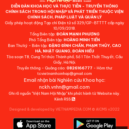
DIỄN ĐÀN KHOA HỌC VÀ THỰC TIỄN - TRUYỀN THÔNG
CHÍNH SÁCH TRONG HỘI NHẬP VÀ PHÁT TRIỂN THUỘC VIỆN
CHÍNH SÁCH, PHÁP LUẬT VÀ QUẢN LÝ
Giấy phép hoạt động Tạp chí Điện tử số 329/GP-BTTTT cấp ngày
10/09/2018.
Tổng Biên tập:
ĐOÀN MẠNH PHƯƠNG
Phó Tổng Biên tập:
HOÀNG MINH TIẾN
Ban Thư ký - Biên tập:
ĐẶNG ĐÌNH CHẤN, PHẠM THỦY, CAO
HÀ, NHẬT QUANG, ĐOÀN HIẾU
Tòa soạn:T8, Cung Trí thức Thành phố, Số 1 Tôn Thất Thuyết, Cầu
Giấy, Hà Nội.
Truyền thông - Quảng cáo:
0826166777
- Hòm thư:
tcvietnamhoinhap@gmail.com
Email nhận bài Nghiên cứu Khoa học:
nckh.vnhn@gmail.com
Ghi rõ nguồn "Việt Nam Hội Nhập" khi phát hành từ Website này.
Kênh RSS
Designed & developed by VIETNAMPEDIA.COM
©
AICMS v2022