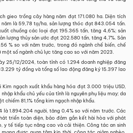
ch gieo trồng cây hàng năm đạt 171.080 ha. Diện tích
cả năm là 59,78 tạ/ha, sản lượng thóc đạt 843.054 tấn.
i xuất chuồng các loại đạt 195.365 tấn, tăng 4,6%; sản
ản lượng thủy sản ước đạt 202.580 tấn, tăng 4,7%. Sản
56 % so với năm trước, trong đó ngành chế biến, chế
 một số ngành chủ lực tăng cao so với năm 2023.
ày 25/12/2024, toàn tỉnh có 1.294 doanh nghiệp đăng
 33.229 tỷ đồng và tổng số lao động đăng ký 15.397 lao
i Kim ngạch xuất khẩu hàng hóa đạt 3.000 triệu USD,
nhập khẩu chủ yếu của tỉnh là nguyên phụ liệu may; da
dệt chiếm 81,1% tổng kim ngạch nhập khẩu.
4 là 1.894.204 người, tăng 0,4% so với năm trước. Các
hát triển toàn diện, bảo đảm gắn kết hài hòa với phát
o, y tế tiếp tục nâng cao và cải thiện. Công tác an sinh
h mạng được quan tâm kịp thời, công tác giảm nghèo,