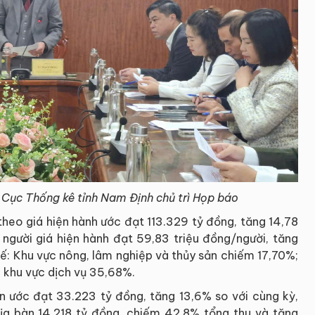
Cục Thống kê tỉnh Nam Định chủ trì Họp báo
heo giá hiện hành ước đạt 113.329 tỷ đồng, tăng 14,78
gười giá hiện hành đạt 59,83 triệu đồng/người, tăng
tế: Khu vực nông, lâm nghiệp và thủy sản chiếm 17,70%;
 khu vực dịch vụ 35,68%.
n ước đạt 33.223 tỷ đồng, tăng 13,6% so với cùng kỳ,
ịa bàn 14.218 tỷ đồng, chiếm 42,8% tổng thu và tăng