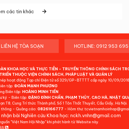
m các tin khác
LIÊN HỆ TÒA SOẠN
HOTLINE: 0912 953 695
ĐÀN KHOA HỌC VÀ THỰC TIỄN - TRUYỀN THÔNG CHÍNH SÁCH TR
TRIỂN THUỘC VIỆN CHÍNH SÁCH, PHÁP LUẬT VÀ QUẢN LÝ
hép hoạt động Tạp chí Điện tử số 329/GP-BTTTT cấp ngày 10/09/2018
iên tập:
ĐOÀN MẠNH PHƯƠNG
ng Biên tập:
HOÀNG MINH TIẾN
ư ký - Biên tập:
ĐẶNG ĐÌNH CHẤN, PHẠM THỦY, CAO HÀ, NHẬT QU
ạn:T8, Cung Trí thức Thành phố, Số 1 Tôn Thất Thuyết, Cầu Giấy, Hà Nội.
 thông - Quảng cáo:
0826166777
- Hòm thư: tcvietnamhoinhap@gmai
 nhận bài Nghiên cứu Khoa học: nckh.vnhn@gmail.com
 nguồn "Việt Nam Hội Nhập" khi phát hành từ Website này.
RSS