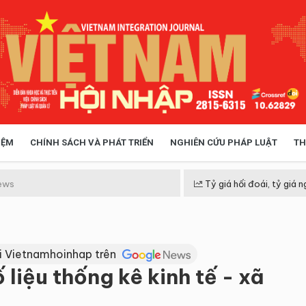
IỆM
CHÍNH SÁCH VÀ PHÁT TRIỂN
NGHIÊN CỨU PHÁP LUẬT
TH
HÓA XÃ HỘI
CHÍNH SÁCH
ews
Tỷ giá hối đoái, tỷ giá n
 TIỄN QUẢN LÝ
VIỆT NAM ĐIỂM ĐẾN
i Vietnamhoinhap trên
liệu thống kê kinh tế - xã