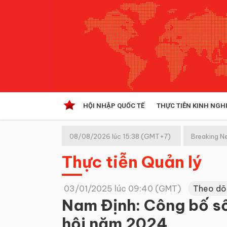
HỘI NHẬP QUỐC TẾ
THỰC TIỄN KINH NGH
HỘI NHẬP QUỐC TẾ
VĂN 
08/08/2026 lúc 15:38 (GMT+7)
Breaking N
Kinh tế hội nhập
Thực tiễn Quản lý
Doanh nghiệp
NGHIÊN CỨU PHÁP LUẬT
THỰC
03/01/2025 lúc 09:40 (GMT)
Theo dõ
Nam Định: Công bố số 
hội năm 2024