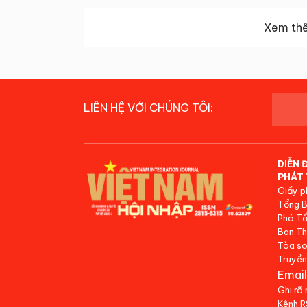
Xem thê
LIÊN HỆ VỚI CHÚNG TÔI:
DIỄN 
PHÁT 
Giấy p
Tổng B
Phó Tổ
Ban Th
Tòa so
Truyền
Email
Ghi rõ
Kênh 