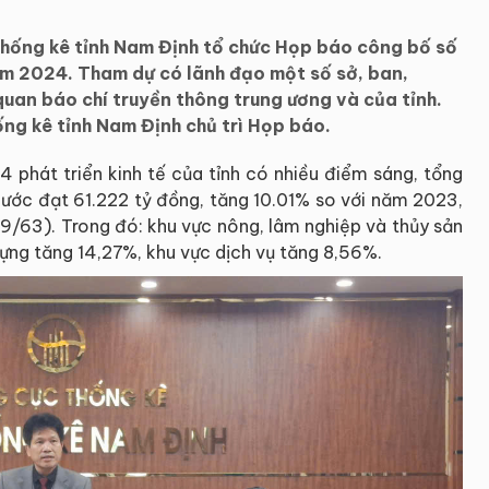
ống kê tỉnh Nam Định tổ chức Họp báo công bố số
 năm 2024. Tham dự có lãnh đạo một số sở, ban,
quan báo chí truyền thông trung ương và của tỉnh.
g kê tỉnh Nam Định chủ trì Họp báo.
 phát triển kinh tế của tỉnh có nhiều điểm sáng, tổng
ớc đạt 61.222 tỷ đồng, tăng 10.01% so với năm 2023,
(9/63). Trong đó: khu vực nông, lâm nghiệp và thủy sản
ựng tăng 14,27%, khu vực dịch vụ tăng 8,56%.