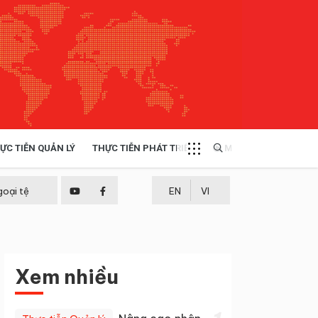
ỰC TIỄN QUẢN LÝ
THỰC TIỄN PHÁT TRIỂN
MULTIMEDIA
TÀI NGUYÊN - MÔI TRƯỜNG
goại tệ
EN
VI
THỰC TIỄN - KINH NGHIỆM
Xem nhiều