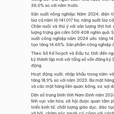
36,0% so với năm trước.
Sản xuất nông nghiệp: Năm 2024, diện tí
lúa cả năm là 141.017 ha, năng suất lúa 
Chăn nuôi và thú ý với sản lượng thịt hơ
lượng trứng gia cầm 509.408 nghìn quả. S
xuất công nghiệp năm 2024 ước tăng 14,
tạo tăng 14,65%. Sản phẩm công nghiệp ở
Theo Sở Kế hoạch và Đầu tư, tính đến ng
ký thành lập mới với tổng số vốn đăng ký
động.
Hoạt động xuất, nhập khẩu trong năm vớ
tăng 18,9% so với năm 2023. Ba mặt hàng 
và các mặt hàng liên quan; bông, xơ, sợi 
Dân số trung bình tỉnh Nam Định năm 202
lĩnh vực văn hóa, xã hội được quan tâm p
triển kinh tế; chất lượng giáo dục, đào tạ
xã hội, chăm sóc người có công với các