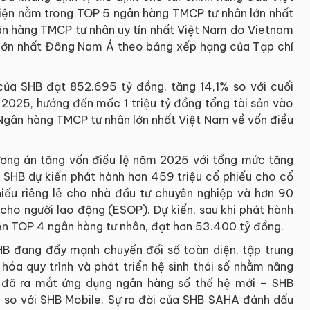
iện nằm trong TOP 5 ngân hàng TMCP tư nhân lớn nhất
gân hàng TMCP tư nhân uy tín nhất Việt Nam do Vietnam
lớn nhất Đông Nam Á theo bảng xếp hạng của Tạp chí
của SHB đạt 852.695 tỷ đồng, tăng 14,1% so với cuối
025, hướng đến mốc 1 triệu tỷ đồng tổng tài sản vào
 Ngân hàng TMCP tư nhân lớn nhất Việt Nam về vốn điều
ng án tăng vốn điều lệ năm 2025 với tổng mức tăng
 SHB dự kiến phát hành hơn 459 triệu cổ phiếu cho cổ
iếu riêng lẻ cho nhà đầu tư chuyên nghiệp và hơn 90
 cho người lao động (ESOP). Dự kiến, sau khi phát hành
lên TOP 4 ngân hàng tư nhân, đạt hơn 53.400 tỷ đồng.
HB đang đẩy mạnh chuyển đổi số toàn diện, tập trung
hóa quy trình và phát triển hệ sinh thái số nhằm nâng
 đã ra mắt ứng dụng ngân hàng số thế hệ mới – SHB
 so với SHB Mobile. Sự ra đời của SHB SAHA đánh dấu