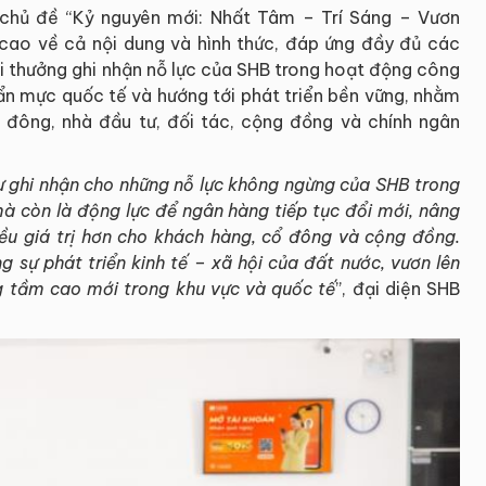
chủ đề “Kỷ nguyên mới: Nhất Tâm – Trí Sáng – Vươn
cao về cả nội dung và hình thức, đáp ứng đầy đủ các
ải thưởng ghi nhận nỗ lực của SHB trong hoạt động công
uẩn mực quốc tế và hướng tới phát triển bền vững, nhằm
cổ đông, nhà đầu tư, đối tác, cộng đồng và chính ngân
sự ghi nhận cho những nỗ lực không ngừng của SHB trong
mà còn là động lực để ngân hàng tiếp tục đổi mới, nâng
u giá trị hơn cho khách hàng, cổ đông và cộng đồng.
sự phát triển kinh tế – xã hội của đất nước, vươn lên
g tầm cao mới trong khu vực và quốc tế
”, đại diện SHB