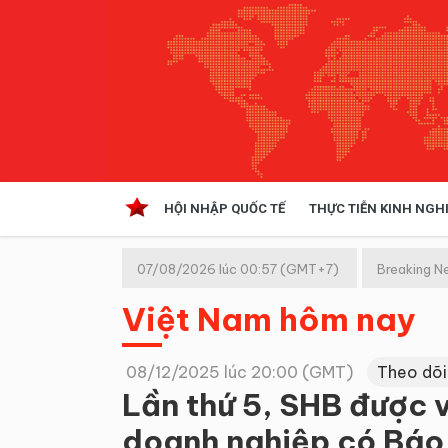
HỘI NHẬP QUỐC TẾ
THỰC TIỄN KINH NGH
HỘI NHẬP QUỐC TẾ
VĂN 
07/08/2026 lúc 00:57 (GMT+7)
Breaking N
Kinh tế hội nhập
Việt Nam hôm nay
Doanh nghiệp
NGHIÊN CỨU PHÁP LUẬT
THỰC
08/12/2025 lúc 20:00 (GMT)
Theo dõi
Lần thứ 5, SHB được 
doanh nghiệp có Báo 