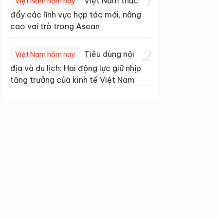
1
Việt Nam thúc
Việt Nam hôm nay
đẩy các lĩnh vực hợp tác mới, nâng
cao vai trò trong Asean
2
Tiêu dùng nội
Việt Nam hôm nay
địa và du lịch: Hai động lực giữ nhịp
tăng trưởng của kinh tế Việt Nam