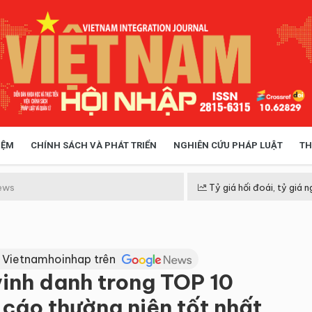
IỆM
CHÍNH SÁCH VÀ PHÁT TRIỂN
NGHIÊN CỨU PHÁP LUẬT
TH
HÓA XÃ HỘI
CHÍNH SÁCH
ews
Tỷ giá hối đoái, tỷ giá n
 TIỄN QUẢN LÝ
VIỆT NAM ĐIỂM ĐẾN
 Vietnamhoinhap trên
vinh danh trong TOP 10
cáo thường niên tốt nhất