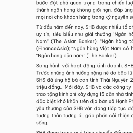
bước đột phá quan trọng trong chiến lượ
thành ngân hàng không giới hạn, đáp ứng 
mọi nơi cho khách hàng trong kỷ nguyên s
Từ đầu năm đến nay, SHB được nhiều tổ ch
uy tín, tiêu biểu như giải thưởng “Ngân
Nam” (The Asian Banker); “Ngân hàng t
(FinanceAsia); “Ngân hàng Việt Nam có h
“Ngân hàng của năm” (The Banker)...
Song hành với hoạt động kinh doanh, SHB
Trước những ảnh hưởng nặng nề do bão lũ 
SHS đã ủng hộ bà con tỉnh Thái Nguyên 2
triệu đồng… Mới đây, SHB và các công ty
trao tặng kinh phí xây dựng 15 căn nhà t
đặc biệt khó khăn trên địa bàn xã Hạnh Phú
yêu thương của SHB vẫn đang tiếp tục đến
tương thân tương ái, góp phần cải thiện 
sống.
SHB đang trong quá trình chuyển đổi mạn