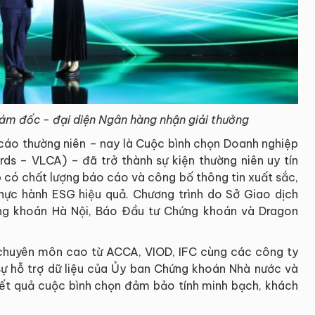
m đốc - đại diện Ngân hàng nhận giải thưởng
cáo thường niên – nay là Cuộc bình chọn Doanh nghiệp
s – VLCA) – đã trở thành sự kiện thường niên uy tín
 có chất lượng báo cáo và công bố thông tin xuất sắc,
 thực hành ESG hiệu quả. Chương trình do Sở Giao dịch
ng khoán Hà Nội, Báo Đầu tư Chứng khoán và Dragon
chuyên môn cao từ ACCA, VIOD, IFC cùng các công ty
sự hỗ trợ dữ liệu của Ủy ban Chứng khoán Nhà nước và
kết quả cuộc bình chọn đảm bảo tính minh bạch, khách