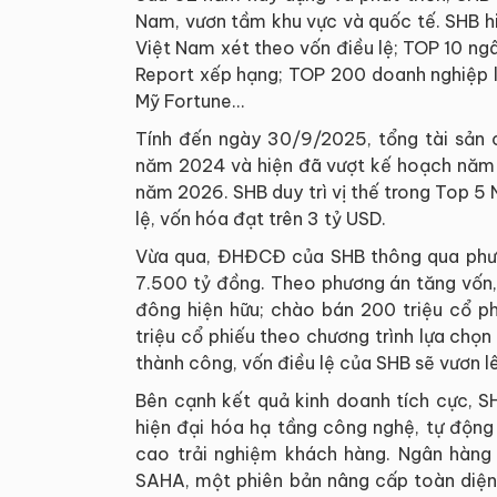
Nam, vươn tầm khu vực và quốc tế. SHB h
Việt Nam xét theo vốn điều lệ; TOP 10 n
Report xếp hạng; TOP 200 doanh nghiệp 
Mỹ Fortune…
Tính đến ngày 30/9/2025, tổng tài sản 
năm 2024 và hiện đã vượt kế hoạch năm 2
năm 2026. SHB duy trì vị thế trong Top 5
lệ, vốn hóa đạt trên 3 tỷ USD.
Vừa qua, ĐHĐCĐ của SHB thông qua phươ
7.500 tỷ đồng. Theo phương án tăng vốn,
đông hiện hữu; chào bán 200 triệu cổ ph
triệu cổ phiếu theo chương trình lựa chọn
thành công, vốn điều lệ của SHB sẽ vươn 
Bên cạnh kết quả kinh doanh tích cực, S
hiện đại hóa hạ tầng công nghệ, tự động 
cao trải nghiệm khách hàng. Ngân hàng
SAHA, một phiên bản nâng cấp toàn diện