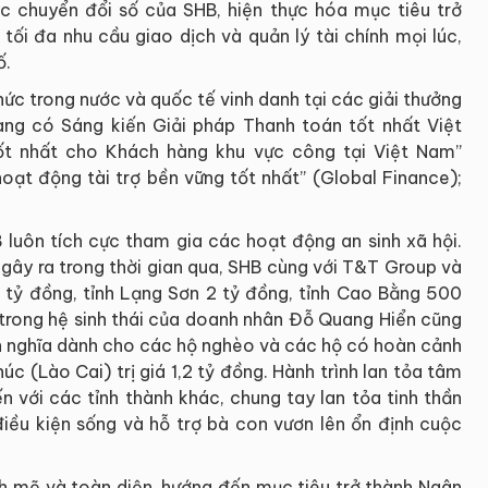
c chuyển đổi số của SHB, hiện thực hóa mục tiêu trở
tối đa nhu cầu giao dịch và quản lý tài chính mọi lúc,
ố.
ức trong nước và quốc tế vinh danh tại các giải thưởng
 hàng có Sáng kiến Giải pháp Thanh toán tốt nhất Việt
ốt nhất cho Khách hàng khu vực công tại Việt Nam”
oạt động tài trợ bền vững tốt nhất” (Global Finance);
 luôn tích cực tham gia các hoạt động an sinh xã hội.
gây ra trong thời gian qua, SHB cùng với T&T Group và
 tỷ đồng, tỉnh Lạng Sơn 2 tỷ đồng, tỉnh Cao Bằng 500
 trong hệ sinh thái của doanh nhân Đỗ Quang Hiển cũng
ình nghĩa dành cho các hộ nghèo và các hộ có hoàn cảnh
c (Lào Cai) trị giá 1,2 tỷ đồng. Hành trình lan tỏa tâm
 với các tỉnh thành khác, chung tay lan tỏa tinh thần
điều kiện sống và hỗ trợ bà con vươn lên ổn định cuộc
h mẽ và toàn diện, hướng đến mục tiêu trở thành Ngân