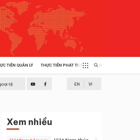
ỰC TIỄN QUẢN LÝ
THỰC TIỄN PHÁT TRIỂN
MULTIMEDIA
TÀI NGUYÊN - MÔI TRƯỜNG
goại tệ
EN
VI
THỰC TIỄN - KINH NGHIỆM
Xem nhiều