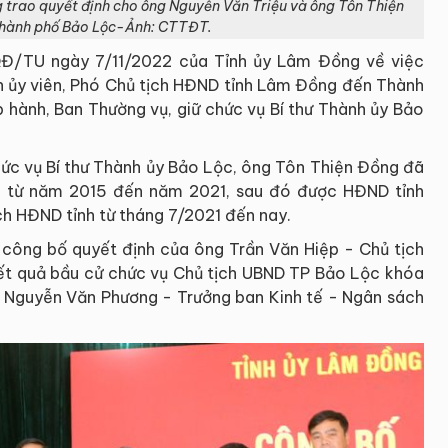
 trao quyết định cho ông Nguyễn Văn Triệu và ông Tôn Thiện
 thành phố Bảo Lộc-Ảnh: CTTĐT.
QĐ/TU ngày 7/11/2022 của Tỉnh ủy Lâm Đồng về việc
h ủy viên, Phó Chủ tịch HĐND tỉnh Lâm Đồng đến Thành
 hành, Ban Thường vụ, giữ chức vụ Bí thư Thành ủy Bảo
hức vụ Bí thư Thành ủy Bảo Lộc, ông Tôn Thiện Đồng đã
ẻh từ năm 2015 đến năm 2021, sau đó được HĐND tỉnh
ch HĐND tỉnh từ tháng 7/2021 đến nay.
công bố quyết định của ông Trần Văn Hiệp - Chủ tịch
ết quả bầu cử chức vụ Chủ tịch UBND TP Bảo Lộc khóa
hí Nguyễn Văn Phương - Trưởng ban Kinh tế - Ngân sách