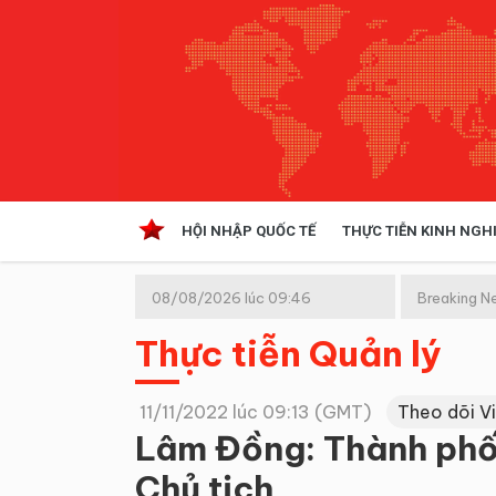
HỘI NHẬP QUỐC TẾ
THỰC TIỄN KINH NGH
HỘI NHẬP QUỐC TẾ
VĂN 
08/08/2026 lúc 09:46
Breaking N
Kinh tế hội nhập
(GMT+7)
Thực tiễn Quản lý
Doanh nghiệp
NGHIÊN CỨU PHÁP LUẬT
THỰC
11/11/2022 lúc 09:13 (GMT)
Theo dõi V
Lâm Đồng: Thành phố 
Chủ tịch