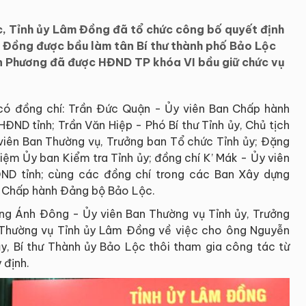
c, Tỉnh ủy Lâm Đồng đã tổ chức công bố quyết định
n Đồng được bầu làm tân Bí thư thành phố Bảo Lộc
 Phương đã được HĐND TP khóa VI bầu giữ chức vụ
có đồng chí: Trần Đức Quận - Ủy viên Ban Chấp hành
HĐND tỉnh; Trần Văn Hiệp - Phó Bí thư Tỉnh ủy, Chủ tịch
iên Ban Thường vụ, Trưởng ban Tổ chức Tỉnh ủy; Đặng
iệm Ủy ban Kiểm tra Tỉnh ủy; đồng chí K’ Mák - Ủy viên
ĐND tỉnh; cùng các đồng chí trong các Ban Xây dựng
an Chấp hành Đảng bộ Bảo Lộc.
ọng Ánh Đông - Ủy viên Ban Thường vụ Tỉnh ủy, Trưởng
 Thường vụ Tỉnh ủy Lâm Đồng về việc cho ông Nguyễn
ủy, Bí thư Thành ủy Bảo Lộc thôi tham gia công tác từ
 định.