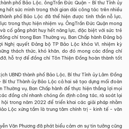
 thành phố Bảo Lộc, ôngTrần Đức Quận - Bí thư Tỉnh ủy
g hết sức mình trong thời gian dài công tác trên nhiều
 thành phố Bảo Lộc đã thể hiện được tinh thần nỗ lực,
g lực trong thực hiện nhiệm vụ. ÔngTrần Đức Quận mong
và cố gắng phát huy hết năng lực, đặc biệt với sức trẻ
 đồng chí trong Ban Thường vụ, Ban Chấp hành Đảng bộ
ợi Nghị quyết Đảng bộ TP Bảo Lộc khóa VI, nhiệm kỳ
hững thách thức, khó khăn, do đó mong các đồng chí
ỡ, hỗ trợ để đồng chí Tôn Thiện Đồng hoàn thành tốt
tịch UBND thành phố Bảo Lộc, Bí thư Tỉnh ủy Lâm Đồng
 Bí thư Thành ủy Bảo Lộc cả hai sẽ tạo dựng mối đoàn
n Thường vụ, Ban Chấp hành để thực hiện thắng lợi mọi
ác đồng chí nhanh chóng ổn định công tác, rà soát lại
xã hội trong năm 2022 để triển khai các giải pháp nhằm
Bảo Lộc xứng tầm là trung tâm chính trị - kinh tế - văn
yễn Văn Phương đã phát biểu cảm ơn sự tin tưởng cũng