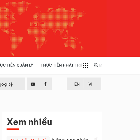
ỰC TIỄN QUẢN LÝ
THỰC TIỄN PHÁT TRIỂN
MULTIMEDIA
TÀI NGUYÊN - MÔI TRƯỜNG
goại tệ
EN
VI
THỰC TIỄN - KINH NGHIỆM
Xem nhiều