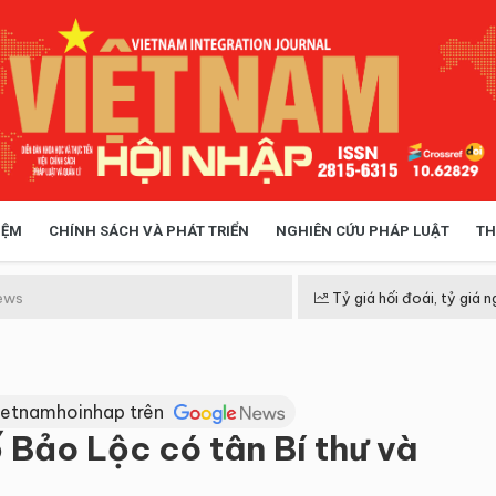
IỆM
CHÍNH SÁCH VÀ PHÁT TRIỂN
NGHIÊN CỨU PHÁP LUẬT
TH
HÓA XÃ HỘI
CHÍNH SÁCH
ews
Tỷ giá hối đoái, tỷ giá n
 TIỄN QUẢN LÝ
VIỆT NAM ĐIỂM ĐẾN
ietnamhoinhap trên
Bảo Lộc có tân Bí thư và