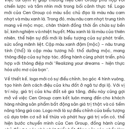
chiến lược và tầm nhìn mới trong bối cảnh thực tế. Logo
mới của Cen Group có màu sắc chủ đạo là màu nâu cam
nhạt và màu xanh lá. Trong đó, màu nâu cam nhạt trung tính
mang vẻ mộc mạc, chân thành đồng thời ẩn chứa sự bền
bỉ, kinh nghiệm và nhiệt huyết. Màu xanh lá là màu của thiên
nhiên, thể hiện sự đổi mới là biểu tượng của sự phát triển,
sức sống mãnh liệt. Cặp màu xanh đậm (mộc) – nâu trung
tính (thổ) là cặp màu tương hỗ: thổ dưỡng mộc, mang
thông điệp của sự hợp tác, đồng hành cùng phát triển, phù
hợp với thông điệp mới “Realizing your dreams - hiện thực
hóa ước mơ của bạn”.
Về thiết kế, logo mới có sự điều chỉnh, bo góc 4 hình vuông,
tạo hình ảnh cách điệu của khu đất ở ngã tư đại lộ. Với vị
trí này, giá trị của khu đất sẽ gia tăng, điều này cũng gợi
mở về việc Cen Group cam kết luôn mang đến cho khách
hàng những sản phẩm bất động sản giá trị thật và có tiềm
năng tăng giá cao. Logo mới là sự điều chỉnh của biểu tượng
cũ dựa trên cơ sở kế thừa và phát huy giá trị vốn có, thể
hiện bước chuyển mình của Cen Group, đồng hành cùng