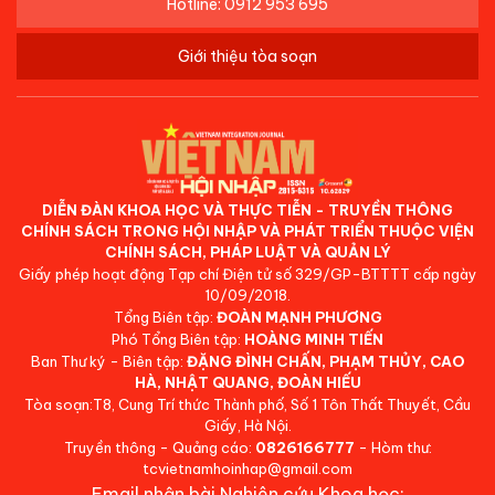
Hotline: 0912 953 695
Giới thiệu tòa soạn
DIỄN ĐÀN KHOA HỌC VÀ THỰC TIỄN - TRUYỀN THÔNG
CHÍNH SÁCH TRONG HỘI NHẬP VÀ PHÁT TRIỂN THUỘC VIỆN
CHÍNH SÁCH, PHÁP LUẬT VÀ QUẢN LÝ
Giấy phép hoạt động Tạp chí Điện tử số 329/GP-BTTTT cấp ngày
10/09/2018.
Tổng Biên tập:
ĐOÀN MẠNH PHƯƠNG
Phó Tổng Biên tập:
HOÀNG MINH TIẾN
Ban Thư ký - Biên tập:
ĐẶNG ĐÌNH CHẤN, PHẠM THỦY, CAO
HÀ, NHẬT QUANG, ĐOÀN HIẾU
Tòa soạn:T8, Cung Trí thức Thành phố, Số 1 Tôn Thất Thuyết, Cầu
Giấy, Hà Nội.
Truyền thông - Quảng cáo:
0826166777
- Hòm thư:
tcvietnamhoinhap@gmail.com
Email nhận bài Nghiên cứu Khoa học: