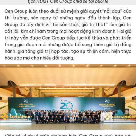
tịch HĐQT Cen Group chia sẻ tại buổi lễ
Cen Group luôn theo đuổi sứ mệnh giải quyết “nỗi đau” của
thị trường, nên ngay từ những ngày đầu thành lập, Cen
Group đã lấy định vị “tài sản thật, giá trị thật” làm giá trị
cốt lõi, kim chỉ nam trong mọi hoạt động kinh doanh. Hai giá
trị này vẫn được Cen Group tiếp tục kế thừa và phát triển
trong giai đoạn mới nhưng được bổ sung thêm giá trị đồng
hành, gia tăng giá trị hợp tác, tạo sự thiện cảm, hiện thực
hóa ước mơ cho nhiều đối tượng.
Việc tái định vị giúp thương hiệu Cen Group phù hợp với