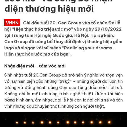
diện thương hiệu mới
VNHN
Ghi dấu tuổi 20, Cen Group vừa tổ chức Đại lễ
hội “Hiện thực hóa triệu ước mơ” vào ngày 29/10/2022
tại Trung tâm Hội nghị Quốc gia, Hà Nội. Tại sự kiện,
Cen Group đã công bố thay đổi định vị thương hiệu gồm
logo và slogan với sứ mệnh “Realizing your dreams -
Hiện thực hóa ước mơ của bạn”.
Nhận diện mới – tầm vóc mới
Sinh nhật tuổi 20 Cen Group đã trở nên ý nghĩa và trọn vẹn
với sự hiện diện của những “tri kỷ” - những người đã luôn tin
tưởng và đồng hành cùng Cen qua từng dấu mốc lịch sử.
Không chỉ là một chương trình nghệ thuật được tái hiện
bằng hình ảnh, âm nhạc, đại lễ hội còn là nơi chia sẻ và tôn
vinh những câu chuyện thật, những con người thật.