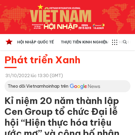
HỘI NHẬP QUỐC TẾ
THỰC TIỄN KINH NGHIỆM
CHÍNH SÁ
Phát triển Xanh
31/10/2022 lúc 13:30 (GMT)
Theo dõi Vietnamhoinhap trên
Kỉ niệm 20 năm thành lập
Cen Group tổ chức Đại lễ
hội “Hiện thực hóa triệu
ước mơ” và công bố nhận