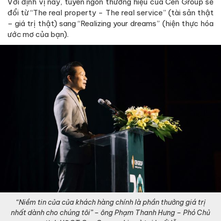
Với định vị này, tuyên ngôn thương hiệu của Cen Group sẽ
đổi từ “The real property - The real service” (tài sản thật
– giá trị thật) sang “Realizing your dreams” (hiện thực hóa
ước mơ của bạn).
“Niềm tin của của khách hàng chính là phần thưởng giá trị
nhất dành cho chúng tôi” – ông Phạm Thanh Hưng – Phó Chủ