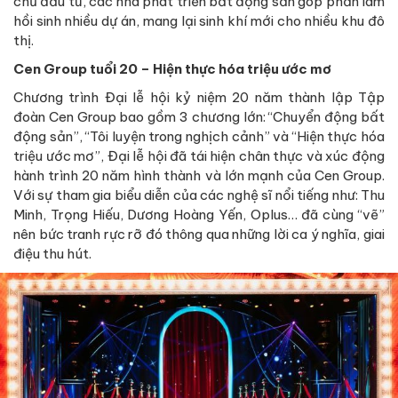
chủ đầu tư, các nhà phát triển bất động sản góp phần làm
hồi sinh nhiều dự án, mang lại sinh khí mới cho nhiều khu đô
thị.
Cen Group tuổi 20 – Hiện thực hóa triệu ước mơ
Chương trình Đại lễ hội kỷ niệm 20 năm thành lập Tập
đoàn Cen Group bao gồm 3 chương lớn: “Chuyển động bất
động sản”, “Tôi luyện trong nghịch cảnh” và “Hiện thực hóa
triệu ước mơ”, Đại lễ hội đã tái hiện chân thực và xúc động
hành trình 20 năm hình thành và lớn mạnh của Cen Group.
Với sự tham gia biểu diễn của các nghệ sĩ nổi tiếng như: Thu
Minh, Trọng Hiếu, Dương Hoàng Yến, Oplus… đã cùng “vẽ”
nên bức tranh rực rỡ đó thông qua những lời ca ý nghĩa, giai
điệu thu hút.