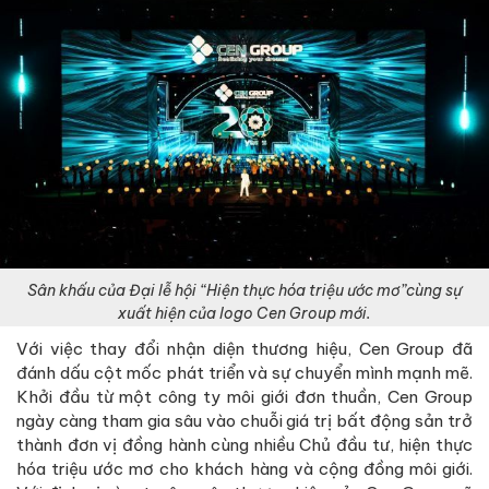
Sân khấu của Đại lễ hội “Hiện thực hóa triệu ước mơ”cùng sự
xuất hiện của logo Cen Group mới.
Với việc thay đổi nhận diện thương hiệu, Cen Group đã
đánh dấu cột mốc phát triển và sự chuyển mình mạnh mẽ.
Khởi đầu từ một công ty môi giới đơn thuần, Cen Group
ngày càng tham gia sâu vào chuỗi giá trị bất động sản trở
thành đơn vị đồng hành cùng nhiều Chủ đầu tư, hiện thực
hóa triệu ước mơ cho khách hàng và cộng đồng môi giới.