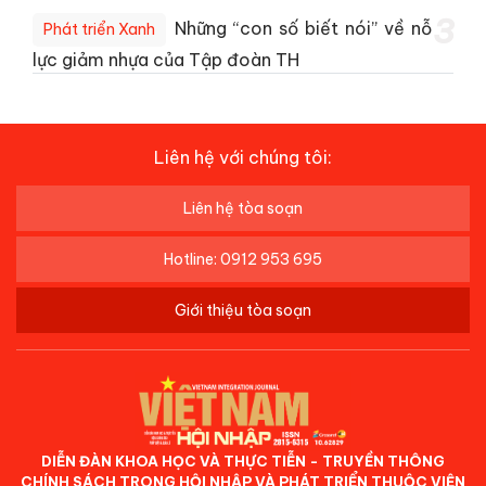
3
Những “con số biết nói” về nỗ
Phát triển Xanh
lực giảm nhựa của Tập đoàn TH
Liên hệ với chúng tôi:
Liên hệ tòa soạn
Hotline: 0912 953 695
Giới thiệu tòa soạn
DIỄN ĐÀN KHOA HỌC VÀ THỰC TIỄN - TRUYỀN THÔNG
CHÍNH SÁCH TRONG HỘI NHẬP VÀ PHÁT TRIỂN THUỘC VIỆN