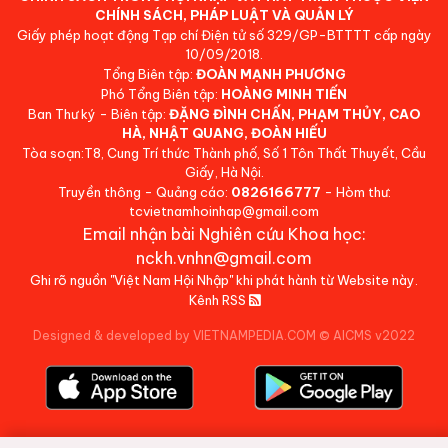
CHÍNH SÁCH, PHÁP LUẬT VÀ QUẢN LÝ
Giấy phép hoạt động Tạp chí Điện tử số 329/GP-BTTTT cấp ngày
10/09/2018.
Tổng Biên tập:
ĐOÀN MẠNH PHƯƠNG
Phó Tổng Biên tập:
HOÀNG MINH TIẾN
Ban Thư ký - Biên tập:
ĐẶNG ĐÌNH CHẤN, PHẠM THỦY, CAO
HÀ, NHẬT QUANG, ĐOÀN HIẾU
Tòa soạn:T8, Cung Trí thức Thành phố, Số 1 Tôn Thất Thuyết, Cầu
Giấy, Hà Nội.
Truyền thông - Quảng cáo:
0826166777
- Hòm thư:
tcvietnamhoinhap@gmail.com
Email nhận bài Nghiên cứu Khoa học:
nckh.vnhn@gmail.com
Ghi rõ nguồn "Việt Nam Hội Nhập" khi phát hành từ Website này.
Kênh RSS
Designed & developed by VIETNAMPEDIA.COM
©
AICMS v2022