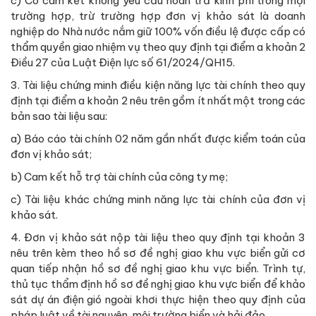
c) Có cam kết không yêu cầu hoàn trả kinh phí trong mọi
trường hợp, trừ trường hợp đơn vị khảo sát là doanh
nghiệp do Nhà nước nắm giữ 100% vốn điều lệ được cấp có
thẩm quyền giao nhiệm vụ theo quy định tại điểm a khoản 2
Điều 27 của Luật Điện lực số 61/2024/QH15.
3. Tài liệu chứng minh điều kiện năng lực tài chính theo quy
định tại điểm a khoản 2 nêu trên gồm ít nhất một trong các
bản sao tài liệu sau:
a) Báo cáo tài chính 02 năm gần nhất được kiểm toán của
đơn vị khảo sát;
b) Cam kết hỗ trợ tài chính của công ty mẹ;
c) Tài liệu khác chứng minh năng lực tài chính của đơn vị
khảo sát.
4. Đơn vị khảo sát nộp tài liệu theo quy định tại khoản 3
nêu trên kèm theo hồ sơ đề nghị giao khu vực biển gửi cơ
quan tiếp nhận hồ sơ đề nghị giao khu vực biển. Trình tự,
thủ tục thẩm định hồ sơ đề nghị giao khu vực biển để khảo
sát dự án điện gió ngoài khơi thực hiện theo quy định của
pháp luật về tài nguyên, môi trường biển và hải đảo.