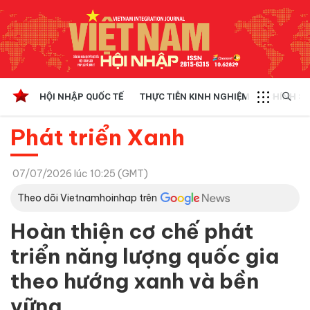
HỘI NHẬP QUỐC TẾ
THỰC TIỄN KINH NGHIỆM
CHÍNH SÁ
Phát triển Xanh
07/07/2026 lúc 10:25 (GMT)
Theo dõi Vietnamhoinhap trên
Hoàn thiện cơ chế phát
triển năng lượng quốc gia
theo hướng xanh và bền
vững