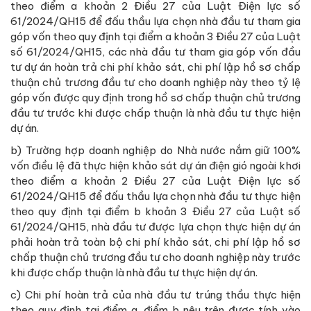
theo điểm a khoản 2 Điều 27 của Luật Điện lực số
61/2024/QH15 để đấu thầu lựa chọn nhà đầu tư tham gia
góp vốn theo quy định tại điểm a khoản 3 Điều 27 của Luật
số 61/2024/QH15, các nhà đầu tư tham gia góp vốn đầu
tư dự án hoàn trả chi phí khảo sát, chi phí lập hồ sơ chấp
thuận chủ trương đầu tư cho doanh nghiệp này theo tỷ lệ
góp vốn được quy định trong hồ sơ chấp thuận chủ trương
đầu tư trước khi được chấp thuận là nhà đầu tư thực hiện
dự án.
b) Trường hợp doanh nghiệp do Nhà nước nắm giữ 100%
vốn điều lệ đã thực hiện khảo sát dự án điện gió ngoài khơi
theo điểm a khoản 2 Điều 27 của Luật Điện lực số
61/2024/QH15 để đấu thầu lựa chọn nhà đầu tư thực hiện
theo quy định tại điểm b khoản 3 Điều 27 của Luật số
61/2024/QH15, nhà đầu tư được lựa chọn thực hiện dự án
phải hoàn trả toàn bộ chi phí khảo sát, chi phí lập hồ sơ
chấp thuận chủ trương đầu tư cho doanh nghiệp này trước
khi được chấp thuận là nhà đầu tư thực hiện dự án.
c) Chi phí hoàn trả của nhà đầu tư trúng thầu thực hiện
theo quy định tại điểm a, điểm b nêu trên được tính vào