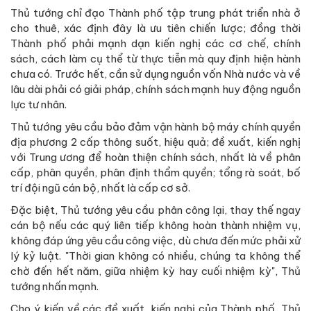
Thủ tướng chỉ đạo Thành phố tập trung phát triển nhà ở
cho thuê, xác định đây là ưu tiên chiến lược; đồng thời
Thành phố phải mạnh dạn kiến nghị các cơ chế, chính
sách, cách làm cụ thể từ thực tiễn mà quy định hiện hành
chưa có. Trước hết, cần sử dụng nguồn vốn Nhà nước và về
lâu dài phải có giải pháp, chính sách mạnh huy động nguồn
lực tư nhân.
Thủ tướng yêu cầu bảo đảm vận hành bộ máy chính quyền
địa phương 2 cấp thông suốt, hiệu quả; đề xuất, kiến nghị
với Trung ương để hoàn thiện chính sách, nhất là về phân
cấp, phân quyền, phân định thẩm quyền; tổng rà soát, bố
trí đội ngũ cán bộ, nhất là cấp cơ sở.
Đặc biệt, Thủ tướng yêu cầu phân công lại, thay thế ngay
cán bộ nếu các quý liên tiếp không hoàn thành nhiệm vụ,
không đáp ứng yêu cầu công việc, dù chưa đến mức phải xử
lý kỷ luật. "Thời gian không có nhiều, chúng ta không thể
chờ đến hết năm, giữa nhiệm kỳ hay cuối nhiệm kỳ", Thủ
tướng nhấn mạnh.
Cho ý kiến về các đề xuất, kiến nghị của Thành phố, Thủ