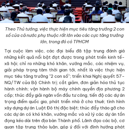
Theo Thủ tướng, việc thực hiện mục tiêu tăng trưởng 2 con
số của cả nước phụ thuộc rất lớn vào các cực tăng trưởng
lớn, trong đó có TPHCM
Tại cuộc làm việc, các đại biểu đã tập trung đánh giá
những kết quả nổi bật đạt được trong phát triển kinh tế-
xã hội; chỉ ra những khó khăn, vướng mắc, các nhiệm vụ,
giải pháp trọng tâm thời gian tới, nhất là việc thực hiện
mục tiêu tăng trưởng "2 con số"; triển khai Nghị quyết 57-
NQ/TW của Bộ Chính trị; cắt giảm, đơn giản hóa thủ tục
hành chính; vận hành bộ máy chính quyền địa phương 2
cấp; thúc đẩy giải ngân vốn đầu tư công, tiến độ các dự án
trọng điểm quốc gia, phát triển nhà ở cho thuê; tình hình
xây dựng dự án Luật Đô thị đặc biệt; thúc đẩy tháo gỡ cho
các dự án có khó khăn, vướng mắc và xử lý các dự án tồn
đọng kéo dài trên địa bàn Thành phố. Lãnh đạo các bộ, cơ
quan tập trung thảo luận, góp ý đối với định hướng phát