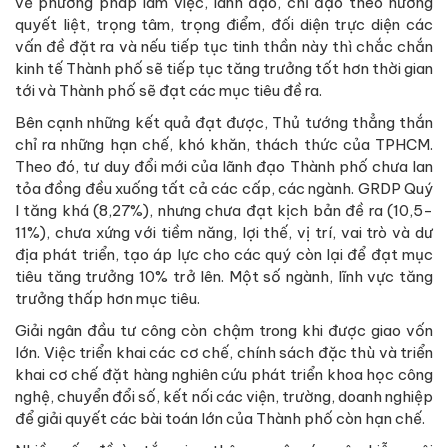
về phương pháp làm việc, lãnh đạo, chỉ đạo theo hướng
quyết liệt, trọng tâm, trọng điểm, đối diện trực diện các
vấn đề đặt ra và nếu tiếp tục tinh thần này thì chắc chắn
kinh tế Thành phố sẽ tiếp tục tăng trưởng tốt hơn thời gian
tới và Thành phố sẽ đạt các mục tiêu đề ra.
Bên cạnh những kết quả đạt được, Thủ tướng thẳng thắn
chỉ ra những hạn chế, khó khăn, thách thức của TPHCM.
Theo đó, tư duy đổi mới của lãnh đạo Thành phố chưa lan
tỏa đồng đều xuống tất cả các cấp, các ngành. GRDP Quý
I tăng khá (8,27%), nhưng chưa đạt kịch bản đề ra (10,5-
11%), chưa xứng với tiềm năng, lợi thế, vị trí, vai trò và dư
địa phát triển, tạo áp lực cho các quý còn lại để đạt mục
tiêu tăng trưởng 10% trở lên. Một số ngành, lĩnh vực tăng
trưởng thấp hơn mục tiêu.
Giải ngân đầu tư công còn chậm trong khi được giao vốn
lớn. Việc triển khai các cơ chế, chính sách đặc thù và triển
khai cơ chế đặt hàng nghiên cứu phát triển khoa học công
nghệ, chuyển đổi số, kết nối các viện, trường, doanh nghiệp
để giải quyết các bài toán lớn của Thành phố còn hạn chế.