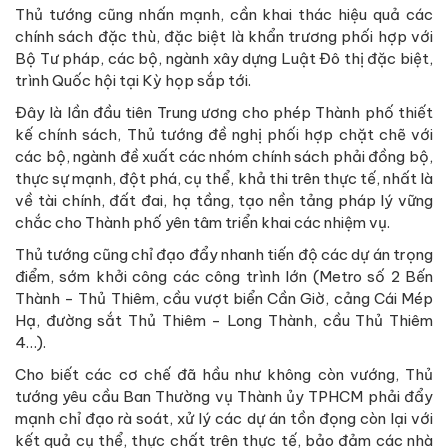
Thủ tướng cũng nhấn mạnh, cần khai thác hiệu quả các
chính sách đặc thù, đặc biệt là khẩn trương phối hợp với
Bộ Tư pháp, các bộ, ngành xây dựng Luật Đô thị đặc biệt,
trình Quốc hội tại Kỳ họp sắp tới.
Đây là lần đầu tiên Trung ương cho phép Thành phố thiết
kế chính sách, Thủ tướng đề nghị phối hợp chặt chẽ với
các bộ, ngành đề xuất các nhóm chính sách phải đồng bộ,
thực sự mạnh, đột phá, cụ thể, khả thi trên thực tế, nhất là
về tài chính, đất đai, hạ tầng, tạo nền tảng pháp lý vững
chắc cho Thành phố yên tâm triển khai các nhiệm vụ.
Thủ tướng cũng chỉ đạo đẩy nhanh tiến độ các dự án trọng
điểm, sớm khởi công các công trình lớn (Metro số 2 Bến
Thành - Thủ Thiêm, cầu vượt biển Cần Giờ, cảng Cái Mép
Hạ, đường sắt Thủ Thiêm - Long Thành, cầu Thủ Thiêm
4…).
Cho biết các cơ chế đã hầu như không còn vướng, Thủ
tướng yêu cầu Ban Thường vụ Thành ủy TPHCM phải đẩy
mạnh chỉ đạo rà soát, xử lý các dự án tồn đọng còn lại với
kết quả cụ thể, thực chất trên thực tế, bảo đảm các nhà