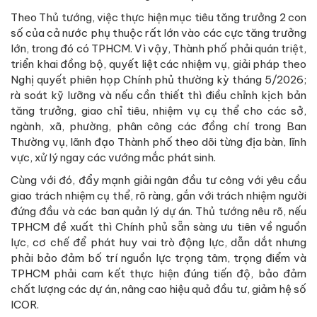
Theo Thủ tướng, việc thực hiện mục tiêu tăng trưởng 2 con
số của cả nước phụ thuộc rất lớn vào các cực tăng trưởng
lớn, trong đó có TPHCM. Vì vậy, Thành phố phải quán triệt,
triển khai đồng bộ, quyết liệt các nhiệm vụ, giải pháp theo
Nghị quyết phiên họp Chính phủ thường kỳ tháng 5/2026;
rà soát kỹ lưỡng và nếu cần thiết thì điều chỉnh kịch bản
tăng trưởng, giao chỉ tiêu, nhiệm vụ cụ thể cho các sở,
ngành, xã, phường, phân công các đồng chí trong Ban
Thường vụ, lãnh đạo Thành phố theo dõi từng địa bàn, lĩnh
vực, xử lý ngay các vướng mắc phát sinh.
Cùng với đó, đẩy mạnh giải ngân đầu tư công với yêu cầu
giao trách nhiệm cụ thể, rõ ràng, gắn với trách nhiệm người
đứng đầu và các ban quản lý dự án. Thủ tướng nêu rõ, nếu
TPHCM đề xuất thì Chính phủ sẵn sàng ưu tiên về nguồn
lực, cơ chế để phát huy vai trò động lực, dẫn dắt nhưng
phải bảo đảm bố trí nguồn lực trọng tâm, trọng điểm và
TPHCM phải cam kết thực hiện đúng tiến độ, bảo đảm
chất lượng các dự án, nâng cao hiệu quả đầu tư, giảm hệ số
ICOR.