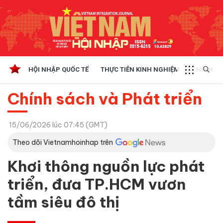
HỘI NHẬP QUỐC TẾ
THỰC TIỄN KINH NGHIỆM
CHÍNH SÁ
Chính sách và Phát triển
15/06/2026 lúc 07:45 (GMT)
Theo dõi Vietnamhoinhap trên
Khơi thông nguồn lực phát
triển, đưa TP.HCM vươn
tầm siêu đô thị