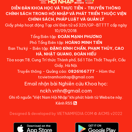
DIỄN ĐÀN KHOA HỌC VÀ THỰC TIỄN - TRUYỀN THÔNG
CHÍNH SÁCH TRONG HỘI NHẬP VÀ PHÁT TRIỂN THUỘC VIỆN
CHÍNH SÁCH, PHÁP LUẬT VÀ QUẢN LÝ
Giấy phép hoạt động Tạp chí Điện tử số 329/GP-BTTTT cấp ngày
10/09/2018.
Tổng Biên tập:
ĐOÀN MẠNH PHƯƠNG
Phó Tổng Biên tập:
HOÀNG MINH TIẾN
Ban Thư ký - Biên tập:
ĐẶNG ĐÌNH CHẤN, PHẠM THỦY, CAO
HÀ, NHẬT QUANG, ĐOÀN HIẾU
Tòa soạn:T8, Cung Trí thức Thành phố, Số 1 Tôn Thất Thuyết, Cầu
Giấy, Hà Nội.
Truyền thông - Quảng cáo:
0826166777
- Hòm thư:
tcvietnamhoinhap@gmail.com
Email nhận bài Nghiên cứu Khoa học:
nckh.vnhn@gmail.com
Ghi rõ nguồn "Việt Nam Hội Nhập" khi phát hành từ Website này.
Kênh RSS
Designed & developed by VIETNAMPEDIA.COM
©
AICMS v2022