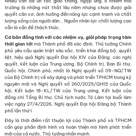
Nhiều vấn đề ùn tắc giao thông, ngập úng, ô nhiễm môi
trường là những nút thắt lâu năm nhưng chưa được giải
quyết căn cơ, ảnh hưởng đến năng lực cạnh tranh và chất
lượng sống của người dân… Nguồn nhân lực chất lượng cao
vẫn là vấn đề thách thức.
Cơ bản đồng tình với các nhiệm vụ, giải pháp trọng tâm
thời gian tới
mà Thành phố đã xác định, Thủ tướng Chính
phủ yêu cầu quán triệt sâu sắc, triển khai đồng bộ, quyết
liệt, hiệu quả Nghị quyết Đại hội XIV của Đảng, các nghị
quyết, kết luận của Trung ương, Bộ Chính trị, Ban Bí thư,
Quốc hội, Chính phủ; nhất là Nghị quyết số 09-NQ/TW
của Bộ Chính trị về xây dựng và phát triển TPHCM trong kỷ
nguyên mới và Nghị quyết số 260/2025/QH15 của Quốc
hội, Kết luận 18-KL/TW của Trung ương, Kết luận của
đồng chí Tổng Bí thư, Chủ tịch nước Tô Lâm tại buổi làm
việc ngày 27/4/2026, Nghị quyết Đại hội Đảng bộ Thành
phố lần thứ I.
Đây là thời điểm rất thuận lợi của Thành phố và TPHCM
cần góp phần định hình và hoàn thiện mô hình phát triển
mới của cả nước, Thủ tướng nhấn mạnh.