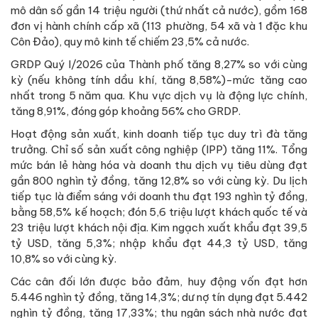
mô dân số gần 14 triệu người (thứ nhất cả nước), gồm 168
đơn vị hành chính cấp xã (113 phường, 54 xã và 1 đặc khu
Côn Đảo), quy mô kinh tế chiếm 23,5% cả nước.
GRDP Quý I/2026 của Thành phố tăng 8,27% so với cùng
kỳ (nếu không tính dầu khí, tăng 8,58%)-mức tăng cao
nhất trong 5 năm qua. Khu vực dịch vụ là động lực chính,
tăng 8,91%, đóng góp khoảng 56% cho GRDP.
Hoạt động sản xuất, kinh doanh tiếp tục duy trì đà tăng
trưởng. Chỉ số sản xuất công nghiệp (IPP) tăng 11%. Tổng
mức bán lẻ hàng hóa và doanh thu dịch vụ tiêu dùng đạt
gần 800 nghìn tỷ đồng, tăng 12,8% so với cùng kỳ. Du lịch
tiếp tục là điểm sáng với doanh thu đạt 193 nghìn tỷ đồng,
bằng 58,5% kế hoạch; đón 5,6 triệu lượt khách quốc tế và
23 triệu lượt khách nội địa. Kim ngạch xuất khẩu đạt 39,5
tỷ USD, tăng 5,3%; nhập khẩu đạt 44,3 tỷ USD, tăng
10,8% so với cùng kỳ.
Các cân đối lớn được bảo đảm, huy động vốn đạt hơn
5.446 nghìn tỷ đồng, tăng 14,3%; dư nợ tín dụng đạt 5.442
nghìn tỷ đồng, tăng 17,33%; thu ngân sách nhà nước đạt