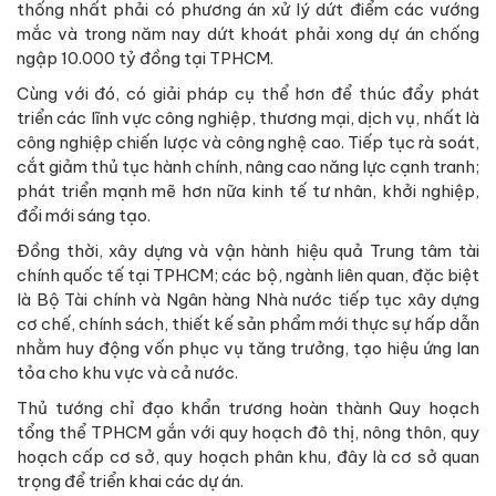
thống nhất phải có phương án xử lý dứt điểm các vướng
mắc và trong năm nay dứt khoát phải xong dự án chống
ngập 10.000 tỷ đồng tại TPHCM.
Cùng với đó, có giải pháp cụ thể hơn để thúc đẩy phát
triển các lĩnh vực công nghiệp, thương mại, dịch vụ, nhất là
công nghiệp chiến lược và công nghệ cao. Tiếp tục rà soát,
cắt giảm thủ tục hành chính, nâng cao năng lực cạnh tranh;
phát triển mạnh mẽ hơn nữa kinh tế tư nhân, khởi nghiệp,
đổi mới sáng tạo.
Đồng thời, xây dựng và vận hành hiệu quả Trung tâm tài
chính quốc tế tại TPHCM; các bộ, ngành liên quan, đặc biệt
là Bộ Tài chính và Ngân hàng Nhà nước tiếp tục xây dựng
cơ chế, chính sách, thiết kế sản phẩm mới thực sự hấp dẫn
nhằm huy động vốn phục vụ tăng trưởng, tạo hiệu ứng lan
tỏa cho khu vực và cả nước.
Thủ tướng chỉ đạo khẩn trương hoàn thành Quy hoạch
tổng thể TPHCM gắn với quy hoạch đô thị, nông thôn, quy
hoạch cấp cơ sở, quy hoạch phân khu, đây là cơ sở quan
trọng để triển khai các dự án.