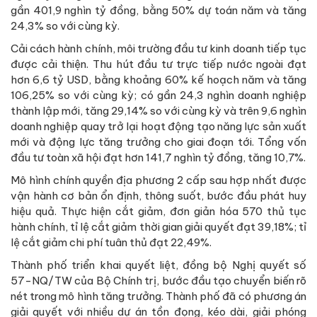
gần 401,9 nghìn tỷ đồng, bằng 50% dự toán năm và tăng
24,3% so với cùng kỳ.
Cải cách hành chính, môi trường đầu tư kinh doanh tiếp tục
được cải thiện. Thu hút đầu tư trực tiếp nước ngoài đạt
hơn 6,6 tỷ USD, bằng khoảng 60% kế hoạch năm và tăng
106,25% so với cùng kỳ; có gần 24,3 nghìn doanh nghiệp
thành lập mới, tăng 29,14% so với cùng kỳ và trên 9,6 nghìn
doanh nghiệp quay trở lại hoạt động tạo năng lực sản xuất
mới và động lực tăng trưởng cho giai đoạn tới. Tổng vốn
đầu tư toàn xã hội đạt hơn 141,7 nghìn tỷ đồng, tăng 10,7%.
Mô hình chính quyền địa phương 2 cấp sau hợp nhất được
vận hành cơ bản ổn định, thông suốt, bước đầu phát huy
hiệu quả. Thực hiện cắt giảm, đơn giản hóa 570 thủ tục
hành chính, tỉ lệ cắt giảm thời gian giải quyết đạt 39,18%; tỉ
lệ cắt giảm chi phí tuân thủ đạt 22,49%.
Thành phố triển khai quyết liệt, đồng bộ Nghị quyết số
57-NQ/TW của Bộ Chính trị, bước đầu tạo chuyển biến rõ
nét trong mô hình tăng trưởng. Thành phố đã có phương án
giải quyết với nhiều dự án tồn đọng, kéo dài, giải phóng