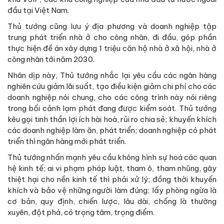
đầu tại Việt Nam.
Thủ tướng cũng lưu ý địa phương và doanh nghiệp tập
trung phát triển nhà ở cho công nhân, đi đầu, góp phần
thực hiện đề án xây dựng 1 triệu căn hộ nhà ở xã hội, nhà ở
công nhân tới năm 2030.
Nhân dịp này, Thủ tướng nhắc lại yêu cầu các ngân hàng
nghiên cứu giảm lãi suất, tạo điều kiện giảm chi phí cho các
doanh nghiệp nói chung, cho các công trình này nói riêng
trong bối cảnh lạm phát đang được kiểm soát. Thủ tướng
kêu gọi tinh thần lợi ích hài hoà, rủi ro chia sẻ; khuyến khích
các doanh nghiệp làm ăn, phát triển; doanh nghiệp có phát
triển thì ngân hàng mới phát triển.
Thủ tướng nhấn mạnh yêu cầu không hình sự hoá các quan
hệ kinh tế; ai vi phạm pháp luật, tham ô, tham nhũng, gây
thiệt hại cho nền kinh tế thì phải xử lý; đồng thời khuyến
khích và bảo vệ những người làm đúng; lấy phòng ngừa là
cơ bản, quy định, chiến lược, lâu dài, chống là thường
xuyên, đột phá, có trọng tâm, trọng điểm.