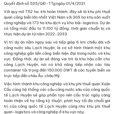
Quyết định số 535/QĐ-TTg ngày 01/4/2021.
Với quy mô 752 ha, khi hoàn thành, đây sẽ là khu phi thuế
quan cảng biển lớn nhất Việt Nam với 369 ha khu sản xuất
công nghiệp và 173 ha khu dịch vụ kho bãi-logistics. Dự án
có tổng mức đầu tư 11.100 tỷ đồng, thời gian chuẩn bị và
thực hiện dự án từ năm 2022-2033.
Vị trí dự án nằm ngay sau và tiếp giáp 6 km chiều dài với
cảng nước sâu Lạch Huyện, là cơ sở hình thành một khu
công nghiệp gắn liền cảng biển hiện đại trong nước và khu
vực. Đồng thời, dự án sẽ đóng vai trò là khu hậu cần cho
cảng Lạch Huyện, nơi có khả năng tiếp nhận các tàu
container tải trọng đến 150.000 DWT đi các tuyến biển xa
trực tiếp đến châu Âu, châu Mỹ.
Việc hình thành khu công nghiệp và khu phi thuế quan Xuân
Cầu cùng hệ thống các cầu cảng nước sâu của cảng quốc
tế Lạch Huyện sẽ góp phần tạo nên cấu trúc ngày càng
hoàn thiện về hạ tầng kỹ thuật, phát huy tối đa chuỗi giá
trị của cảng quốc tế Lạch Huyện cũng như khu phi thuế
quan-logistics và công nghiệp ở khu vực này.