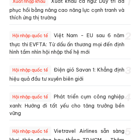
1
Xuất khẩu cá ngừ: Duy trì đà
Xuất nhập khẩu
phục hồi bằng nâng cao năng lực cạnh tranh và
thích ứng thị trường
2
Việt Nam - EU sau 6 năm
Hội nhập quốc tế
thực thi EVFTA: Từ dấu ấn thương mại đến định
hình tầm nhìn hội nhập thế hệ mới
3
Điện gió Savan 1: Khẳng định
Hội nhập quốc tế
hiệu quả đầu tư xuyên biên giới
4
Phát triển cụm công nghiệp
Hội nhập quốc tế
xanh: Hướng đi tất yếu cho tăng trưởng bền
vững
5
Vietravel Airlines sẵn sàng
Hội nhập quốc tế