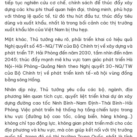
tiếp tục nghiên cứu cơ chế, chính sách để thúc đẩy xây
dựng các khu phi thuế quan hiện đại, thông minh, phù hợp
với thông lệ quốc tế, từ đó thu hút đầu tư, thúc đẩy tiêu
dùng và xuất khẩu, nhất là trong bối cảnh các thị trường
xuất khẩu lớn của Việt Nam bị thu hẹp.
Mặt khác, Thủ tướng nêu rõ, phải triển khai có hiệu quả
Nghị quyết số 45-NQ/TW của Bộ Chính trị về xây dựng và
phát triển TP. Hải Phòng đến năm 2030, tầm nhìn đến năm
2045; thúc đẩy mạnh mẽ khu vực tam giác phát triển Hà
Nội-Hải Phòng-Quảng Ninh theo Nghị quyết 30-NQ/TW
của Bộ Chính trị về phát triển kinh tế-xã hội vùng đồng
bằng sông Hồng.
Nhân dịp này, Thủ tướng yêu cầu các bộ, ngành, địa
phương liên quan tích cực, quyết liệt triển khai dự án xây
dựng đường cao tốc Ninh Bình-Nam Định-Thái Bình-Hải
Phòng. Việc phát triển hệ thống hạ tầng chiến lược trong
khu vực (đường bộ cao tốc, cảng biển, hàng không…)
không chỉ tạo động lực, không gian phát triển mới cho các
địa phương và khu vực, mà còn giúp kết nối với thị trường
quốc tế, trong đó có thị trường Trung Quốc, nhất là tỉnh