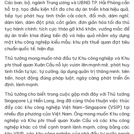
Các ban, bộ, ngành Trung ương và UBND TP. Hải Phòng cần
hỗ trợ, tạo điều kiện tốt đa cho dự án triển khai hiệu quả,
tiếp tục phát huy tinh thần cải cách, đổi mới, dám nghĩ,
dám làm, dám đột phá; cắt giảm, đơn giản hóa tối đa thủ
tục hành chính; tích cực tháo gỡ khó khăn, vướng mắc để
dự án triển khai đúng tiến độ và hiệu quả nhằm xây dựng
một khu công nghiệp kiểu mẫu; khu phi thuế quan đạt tiêu
chuẩn quốc tế, hiện đại.
Thủ tướng mong muốn nhà đầu tư Khu công nghiệp và Khu
phi thuế quan Xuân Cầu nỗ lực vươn lên mạnh mẽ, phát huy
tinh thần tự lực, tự cường, áp dụng quản trị thông minh, tiên
tiến, hoạt động đúng pháp luật, ngày càng phát triển ổn
định, lành mạnh.
Thủ tướng cho biết trong cuộc gặp mới đây với Thủ tướng
Singapore Lý Hiển Long, ông đã cùng thỏa thuận việc thúc
đẩy các khu công nghiệp Việt Nam-Singapore (VSIP) tại
nhiều địa phương của Việt Nam. Ông mong muốn Khu công
nghiệp và Khu phi thuế quan Xuân Cầu và các khu công
nghiệp khác có thể cạnh tranh lành mạnh, công bằng các
khu VSIP, các khu công nghiệp của nhà đầu tư nước ngoài