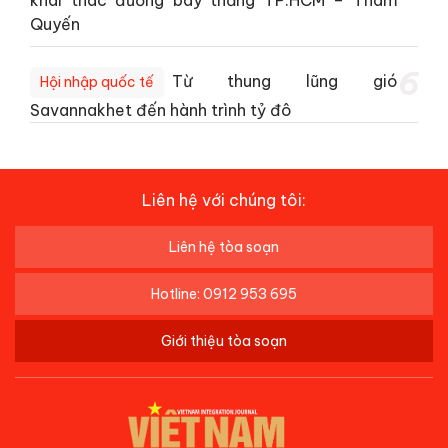
khai thác đường bay thẳng TP.HCM – Thâm
Quyến
6
Từ thung lũng gió
Hội nhập quốc tế
Savannakhet đến hành trình tỷ đô
Liên hệ với chúng tôi:
Liên hệ tòa soạn
Hotline: 0912 953 695
Giới thiệu tòa soạn