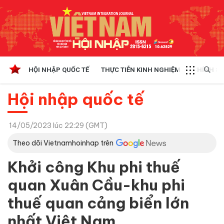
HỘI NHẬP QUỐC TẾ
THỰC TIỄN KINH NGHIỆM
CHÍNH SÁ
Hội nhập quốc tế
14/05/2023 lúc 22:29 (GMT)
Theo dõi Vietnamhoinhap trên
Khởi công Khu phi thuế
quan Xuân Cầu-khu phi
thuế quan cảng biển lớn
nhất Việt Nam