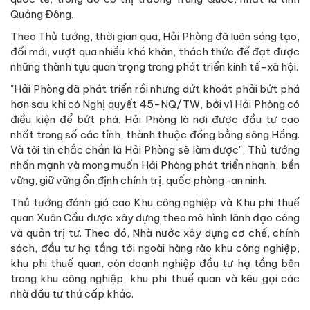
Quảng Đông.
Theo Thủ tướng, thời gian qua, Hải Phòng đã luôn sáng tạo,
đổi mới, vượt qua nhiều khó khăn, thách thức để đạt được
những thành tựu quan trọng trong phát triển kinh tế-xã hội.
"Hải Phòng đã phát triển rồi nhưng dứt khoát phải bứt phá
hơn sau khi có Nghị quyết 45-NQ/TW, bởi vì Hải Phòng có
điều kiện để bứt phá. Hải Phòng là nơi được đầu tư cao
nhất trong số các tỉnh, thành thuộc đồng bằng sông Hồng.
Và tôi tin chắc chắn là Hải Phòng sẽ làm được", Thủ tướng
nhấn mạnh và mong muốn Hải Phòng phát triển nhanh, bền
vững, giữ vững ổn định chính trị, quốc phòng-an ninh.
Thủ tướng đánh giá cao Khu công nghiệp và Khu phi thuế
quan Xuân Cầu được xây dựng theo mô hình lãnh đạo công
và quản trị tư. Theo đó, Nhà nước xây dựng cơ chế, chính
sách, đầu tư hạ tầng tới ngoài hàng rào khu công nghiệp,
khu phi thuế quan, còn doanh nghiệp đầu tư hạ tầng bên
trong khu công nghiệp, khu phi thuế quan và kêu gọi các
nhà đầu tư thứ cấp khác.