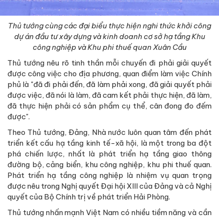
Thủ tướng cùng các đại biểu thực hiện nghi thức khởi công
dự án đầu tư xây dựng và kinh doanh cơ sở hạ tầng Khu
công nghiệp và Khu phi thuế quan Xuân Cầu
Thủ tướng nêu rõ tinh thần mỗi chuyến đi phải giải quyết
được công việc cho địa phương, quan điểm làm việc Chính
phủ là "đã đi phải đến, đã làm phải xong, đã giải quyết phải
được việc, đã nói là làm, đã cam kết phải thực hiện, đã làm,
đã thực hiện phải có sản phẩm cụ thể, cân đong đo đếm
được".
Theo Thủ tướng, Đảng, Nhà nước luôn quan tâm đến phát
triển kết cấu hạ tầng kinh tế-xã hội, là một trong ba đột
phá chiến lược, nhất là phát triển hạ tầng giao thông
đường bộ, cảng biển, khu công nghiệp, khu phi thuế quan.
Phát triển hạ tầng công nghiệp là nhiệm vụ quan trọng
được nêu trong Nghị quyết Đại hội XIII của Đảng và cả Nghị
quyết của Bộ Chính trị về phát triển Hải Phòng.
Thủ tướng nhấn mạnh Việt Nam có nhiều tiềm năng và cần