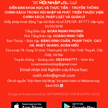
DIỄN ĐÀN KHOA HỌC VÀ THỰC TIỄN - TRUYỀN THÔNG
CHÍNH SÁCH TRONG HỘI NHẬP VÀ PHÁT TRIỂN THUỘC VIỆN
CHÍNH SÁCH, PHÁP LUẬT VÀ QUẢN LÝ
Giấy phép hoạt động Tạp chí Điện tử số 329/GP-BTTTT cấp ngày
10/09/2018.
Tổng Biên tập:
ĐOÀN MẠNH PHƯƠNG
Phó Tổng Biên tập:
HOÀNG MINH TIẾN
Ban Thư ký - Biên tập:
ĐẶNG ĐÌNH CHẤN, PHẠM THỦY, CAO
HÀ, NHẬT QUANG, ĐOÀN HIẾU
Tòa soạn:T8, Cung Trí thức Thành phố, Số 1 Tôn Thất Thuyết, Cầu
Giấy, Hà Nội.
Truyền thông - Quảng cáo:
0826166777
- Hòm thư:
tcvietnamhoinhap@gmail.com
Email nhận bài Nghiên cứu Khoa học:
nckh.vnhn@gmail.com
Ghi rõ nguồn "Việt Nam Hội Nhập" khi phát hành từ Website này.
Kênh RSS
Designed & developed by VIETNAMPEDIA.COM
©
AICMS v2022