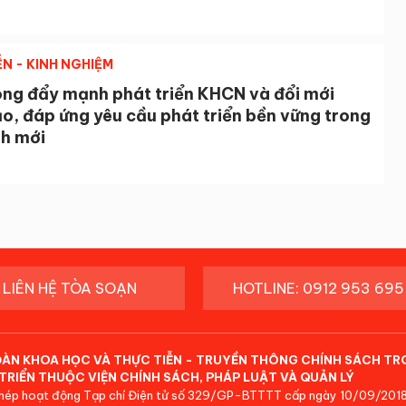
ỄN - KINH NGHIỆM
òng đẩy mạnh phát triển KHCN và đổi mới
o, đáp ứng yêu cầu phát triển bền vững trong
nh mới
LIÊN HỆ TÒA SOẠN
HOTLINE: 0912 953 695
ĐÀN KHOA HỌC VÀ THỰC TIỄN - TRUYỀN THÔNG CHÍNH SÁCH TR
TRIỂN THUỘC VIỆN CHÍNH SÁCH, PHÁP LUẬT VÀ QUẢN LÝ
hép hoạt động Tạp chí Điện tử số 329/GP-BTTTT cấp ngày 10/09/2018