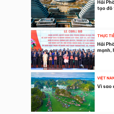
Hải Phò
tạo đô 
THỰC TI
Hải Phò
mạnh, h
VIỆT NA
Vì sao