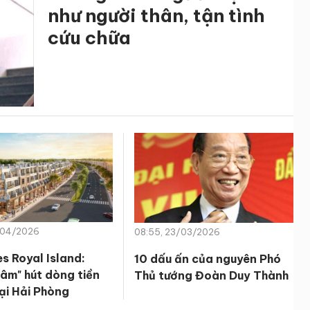
như người thân, tận tình
cứu chữa
/04/2026
08:55, 23/03/2026
s Royal Island:
10 dấu ấn của nguyên Phó
âm" hút dòng tiền
Thủ tướng Đoàn Duy Thành
tại Hải Phòng