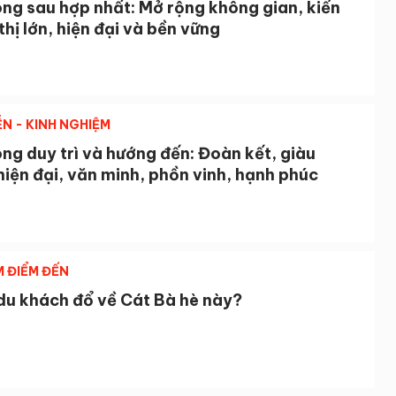
ng sau hợp nhất: Mở rộng không gian, kiến
thị lớn, hiện đại và bền vững
ỄN - KINH NGHIỆM
ng duy trì và hướng đến: Đoàn kết, giàu
iện đại, văn minh, phồn vinh, hạnh phúc
M ĐIỂM ĐẾN
 du khách đổ về Cát Bà hè này?