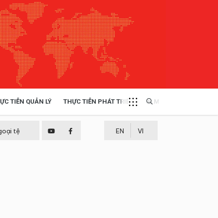
ỰC TIỄN QUẢN LÝ
THỰC TIỄN PHÁT TRIỂN
MULTIMEDIA
TÀI NGUYÊN - MÔI TRƯỜNG
goại tệ
EN
VI
THỰC TIỄN - KINH NGHIỆM