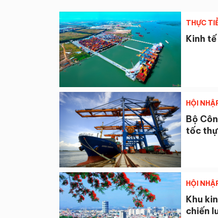
THỰC TI
Kinh tế
HỘI NHẬ
Bộ Côn
tốc thự
HỘI NHẬ
Khu kin
chiến l