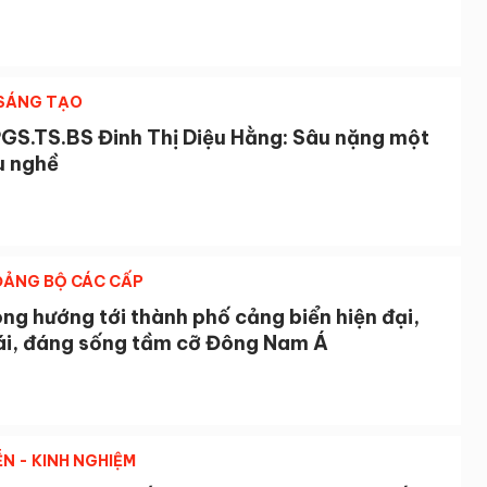
 SÁNG TẠO
GS.TS.BS Đinh Thị Diệu Hằng: Sâu nặng một
u nghề
 ĐẢNG BỘ CÁC CẤP
ng hướng tới thành phố cảng biển hiện đại,
hái, đáng sống tầm cỡ Đông Nam Á
ỄN - KINH NGHIỆM