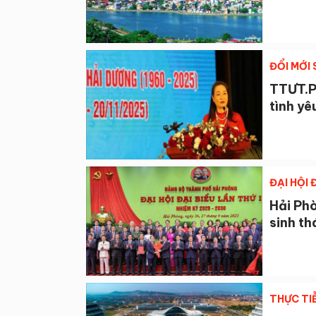
ĐỔI MỚI
TTƯT.P
tình yê
ĐẠI HỘI
Hải Phò
sinh t
THỰC TI