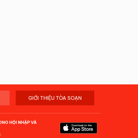
GIỚI THIỆU TÒA SOẠN
ONG HỘI NHẬP VÀ
.