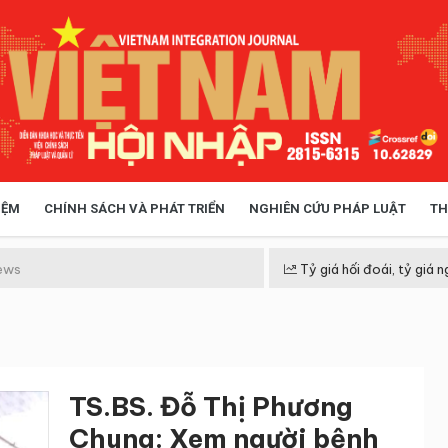
IỆM
CHÍNH SÁCH VÀ PHÁT TRIỂN
NGHIÊN CỨU PHÁP LUẬT
TH
HÓA XÃ HỘI
CHÍNH SÁCH
ews
Tỷ giá hối đoái, tỷ giá n
 TIỄN QUẢN LÝ
VIỆT NAM ĐIỂM ĐẾN
TS.BS. Đỗ Thị Phương
Chung: Xem người bệnh