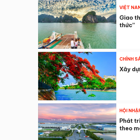
VIỆT NA
Giao th
thức”
CHÍNH S
Xây dự
HỘI NHẬ
Phát tr
theo m