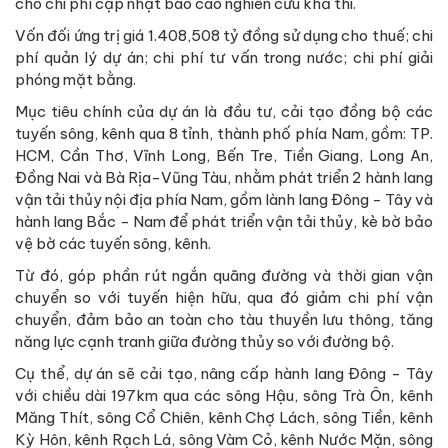
cho chi phí cập nhật báo cáo nghiên cứu khả thi.
Vốn đối ứng trị giá 1.408,508 tỷ đồng sử dụng cho thuế; chi
phí quản lý dự án; chi phí tư vấn trong nước; chi phí giải
phóng mặt bằng.
Mục tiêu chính của dự án là đầu tư, cải tạo đồng bộ các
tuyến sông, kênh qua 8 tỉnh, thành phố phía Nam, gồm: TP.
HCM, Cần Thơ, Vĩnh Long, Bến Tre, Tiền Giang, Long An,
Đồng Nai và Bà Rịa-Vũng Tàu, nhằm phát triển 2 hành lang
vận tải thủy nội địa phía Nam, gồm lành lang Đông - Tây và
hành lang Bắc - Nam để phát triển vận tải thủy, kè bờ bảo
vệ bờ các tuyến sông, kênh.
Từ đó, góp phần rút ngắn quãng đường và thời gian vận
chuyển so với tuyến hiện hữu, qua đó giảm chi phí vận
chuyển, đảm bảo an toàn cho tàu thuyền lưu thông, tăng
năng lực cạnh tranh giữa đường thủy so với đường bộ.
Cụ thể, dự án sẽ cải tạo, nâng cấp hành lang Đông - Tây
với chiều dài 197km qua các sông Hậu, sông Trà Ôn, kênh
Măng Thít, sông Cổ Chiên, kênh Chợ Lách, sông Tiền, kênh
Kỳ Hôn, kênh Rạch Lá, sông Vàm Cỏ, kênh Nước Mặn, sông