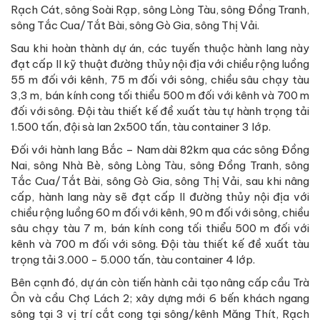
Rạch Cát, sông Soài Rạp, sông Lòng Tàu, sông Đồng Tranh,
sông Tắc Cua/Tắt Bài, sông Gò Gia, sông Thị Vải.
Sau khi hoàn thành dự án, các tuyến thuộc hành lang này
đạt cấp II kỹ thuật đường thủy nội địa với chiều rộng luồng
55 m đối với kênh, 75 m đối với sông, chiều sâu chạy tàu
3,3 m, bán kính cong tối thiểu 500 m đối với kênh và 700 m
đối với sông. Đội tàu thiết kế đề xuất tàu tự hành trọng tải
1.500 tấn, đội sà lan 2x500 tấn, tàu container 3 lớp.
Đối với hành lang Bắc – Nam dài 82km qua các sông Đồng
Nai, sông Nhà Bè, sông Lòng Tàu, sông Đồng Tranh, sông
Tắc Cua/Tắt Bài, sông Gò Gia, sông Thị Vải, sau khi nâng
cấp, hành lang này sẽ đạt cấp II đường thủy nội địa với
chiều rộng luồng 60 m đối với kênh, 90 m đối với sông, chiều
sâu chạy tàu 7 m, bán kính cong tối thiểu 500 m đối với
kênh và 700 m đối với sông. Đội tàu thiết kế đề xuất tàu
trọng tải 3.000 - 5.000 tấn, tàu container 4 lớp.
Bên cạnh đó, dự án còn tiến hành cải tạo nâng cấp cầu Trà
Ôn và cầu Chợ Lách 2; xây dựng mới 6 bến khách ngang
sông tại 3 vị trí cắt cong tại sông/kênh Măng Thít, Rạch