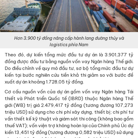
Hơn 3.900 tỷ đồng nâng cấp hành lang đường thủy và
logistics phía Nam
Theo đó, dự kiến tổng mức đầu tư dự án là 3.901,377 tỷ
đồng được đầu tư bằng nguồn vốn vay Ngân hàng Thế giới.
Do điều chỉnh về quy mô đầu tư, sơ bộ tổng mức đầu tư dự
kiến tại bước nghiên cứu tiền khả thi giảm so với bước đề
xuất dự án khoảng 1.728,05 tỷ đồng.
Cơ cấu nguồn vốn của dự án gồm vốn vay Ngân hàng Tái
thiết và Phát triển Quốc tế (IBRD) thuộc Ngân hàng Thế
giới (WB) trị giá 2.479,417 tỷ đồng (tương đương 107,273
triệu USD) sử dụng cho chi phí xây dựng, thiết bị; chi phí tư
vấn thiết kế kỹ thuật và giám sát thi công (không bao gồm
thuế VAT); vốn viện trợ không hoàn lại của Chính phủ Úc dự
kiến 13,451 tỷ đồng (tương đương 0,582 triệu USD) sử dụng