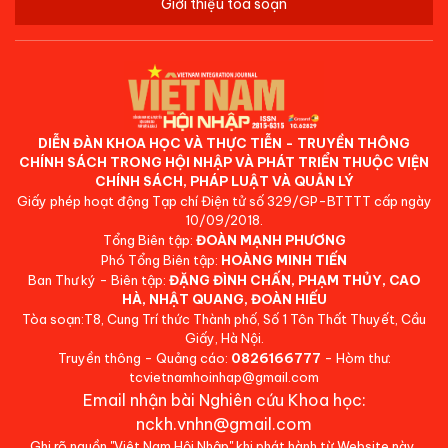
Giới thiệu tòa soạn
DIỄN ĐÀN KHOA HỌC VÀ THỰC TIỄN - TRUYỀN THÔNG
CHÍNH SÁCH TRONG HỘI NHẬP VÀ PHÁT TRIỂN THUỘC VIỆN
CHÍNH SÁCH, PHÁP LUẬT VÀ QUẢN LÝ
Giấy phép hoạt động Tạp chí Điện tử số 329/GP-BTTTT cấp ngày
10/09/2018.
Tổng Biên tập:
ĐOÀN MẠNH PHƯƠNG
Phó Tổng Biên tập:
HOÀNG MINH TIẾN
Ban Thư ký - Biên tập:
ĐẶNG ĐÌNH CHẤN, PHẠM THỦY, CAO
HÀ, NHẬT QUANG, ĐOÀN HIẾU
Tòa soạn:T8, Cung Trí thức Thành phố, Số 1 Tôn Thất Thuyết, Cầu
Giấy, Hà Nội.
Truyền thông - Quảng cáo:
0826166777
- Hòm thư:
tcvietnamhoinhap@gmail.com
Email nhận bài Nghiên cứu Khoa học:
nckh.vnhn@gmail.com
Ghi rõ nguồn "Việt Nam Hội Nhập" khi phát hành từ Website này.