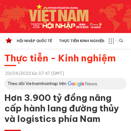
HỘI NHẬP QUỐC TẾ
THỰC TIỄN KINH NGHIỆM
CHÍNH SÁ
Thực tiễn - Kinh nghiệm
23/04/2022 lúc 07:47 (GMT)
Theo dõi Vietnamhoinhap trên
Hơn 3.900 tỷ đồng nâng
cấp hành lang đường thủy
và logistics phía Nam