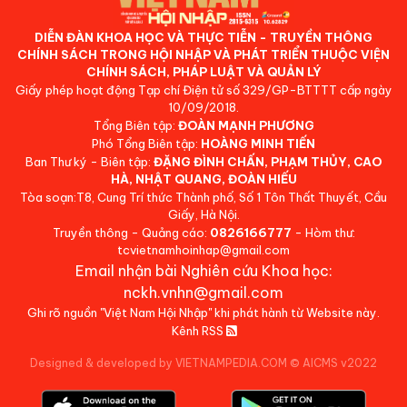
DIỄN ĐÀN KHOA HỌC VÀ THỰC TIỄN - TRUYỀN THÔNG
CHÍNH SÁCH TRONG HỘI NHẬP VÀ PHÁT TRIỂN THUỘC VIỆN
CHÍNH SÁCH, PHÁP LUẬT VÀ QUẢN LÝ
Giấy phép hoạt động Tạp chí Điện tử số 329/GP-BTTTT cấp ngày
10/09/2018.
Tổng Biên tập:
ĐOÀN MẠNH PHƯƠNG
Phó Tổng Biên tập:
HOÀNG MINH TIẾN
Ban Thư ký - Biên tập:
ĐẶNG ĐÌNH CHẤN, PHẠM THỦY, CAO
HÀ, NHẬT QUANG, ĐOÀN HIẾU
Tòa soạn:T8, Cung Trí thức Thành phố, Số 1 Tôn Thất Thuyết, Cầu
Giấy, Hà Nội.
Truyền thông - Quảng cáo:
0826166777
- Hòm thư:
tcvietnamhoinhap@gmail.com
Email nhận bài Nghiên cứu Khoa học:
nckh.vnhn@gmail.com
Ghi rõ nguồn "Việt Nam Hội Nhập" khi phát hành từ Website này.
Kênh RSS
Designed & developed by VIETNAMPEDIA.COM
©
AICMS v2022