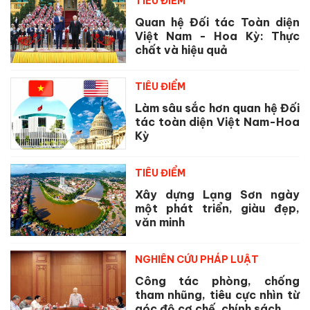
TIÊU ĐIỂM
Quan hệ Đối tác Toàn diện
Việt Nam - Hoa Kỳ: Thực
chất và hiệu quả
TIÊU ĐIỂM
Làm sâu sắc hơn quan hệ Đối
tác toàn diện Việt Nam-Hoa
Kỳ
TIÊU ĐIỂM
Xây dựng Lạng Sơn ngày
một phát triển, giàu đẹp,
văn minh
NGHIÊN CỨU PHÁP LUẬT
Công tác phòng, chống
tham nhũng, tiêu cực nhìn từ
góc độ cơ chế, chính sách