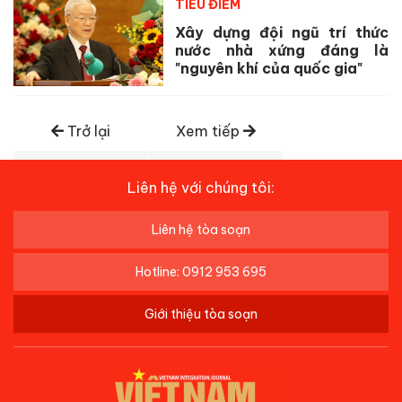
TIÊU ĐIỂM
Xây dựng đội ngũ trí thức
nước nhà xứng đáng là
"nguyên khí của quốc gia"
Trở lại
Xem tiếp
Liên hệ với chúng tôi:
Liên hệ tòa soạn
Hotline: 0912 953 695
Giới thiệu tòa soạn