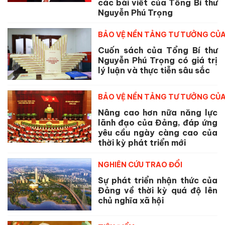
các bài viết của Tổng Bí thư
Nguyễn Phú Trọng
BẢO VỆ NỀN TẢNG TƯ TƯỞNG CỦ
Cuốn sách của Tổng Bí thư
Nguyễn Phú Trọng có giá trị
lý luận và thực tiễn sâu sắc
BẢO VỆ NỀN TẢNG TƯ TƯỞNG CỦ
Nâng cao hơn nữa năng lực
lãnh đạo của Đảng, đáp ứng
yêu cầu ngày càng cao của
thời kỳ phát triển mới
NGHIÊN CỨU TRAO ĐỔI
Sự phát triển nhận thức của
Đảng về thời kỳ quá độ lên
chủ nghĩa xã hội