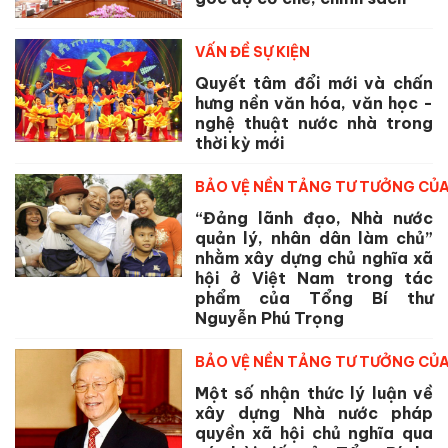
VẤN ĐỀ SỰ KIỆN
Quyết tâm đổi mới và chấn
hưng nền văn hóa, văn học -
nghệ thuật nước nhà trong
thời kỳ mới
BẢO VỆ NỀN TẢNG TƯ TƯỞNG CỦ
“Đảng lãnh đạo, Nhà nước
quản lý, nhân dân làm chủ”
nhằm xây dựng chủ nghĩa xã
hội ở Việt Nam trong tác
phẩm của Tổng Bí thư
Nguyễn Phú Trọng
BẢO VỆ NỀN TẢNG TƯ TƯỞNG CỦ
Một số nhận thức lý luận về
xây dựng Nhà nước pháp
quyền xã hội chủ nghĩa qua