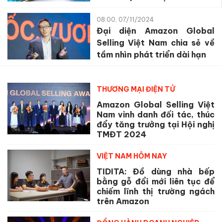
08:00, 07/11/2024
Đại diện Amazon Global
Selling Việt Nam chia sẻ về
tầm nhìn phát triển dài hạn
THƯƠNG MẠI ĐIỆN TỬ
Amazon Global Selling Việt
Nam vinh danh đối tác, thúc
đẩy tăng trưởng tại Hội nghị
TMĐT 2024
VIỆT NAM HÔM NAY
TIDITA: Đồ dùng nhà bếp
bằng gỗ đổi mới liên tục để
chiếm lĩnh thị trường ngách
trên Amazon