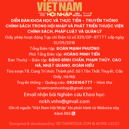
DIỄN ĐÀN KHOA HỌC VÀ THỰC TIỄN - TRUYỀN THÔNG
CHÍNH SÁCH TRONG HỘI NHẬP VÀ PHÁT TRIỂN THUỘC VIỆN
CHÍNH SÁCH, PHÁP LUẬT VÀ QUẢN LÝ
Giấy phép hoạt động Tạp chí Điện tử số 329/GP-BTTTT cấp ngày
10/09/2018.
Tổng Biên tập:
ĐOÀN MẠNH PHƯƠNG
Phó Tổng Biên tập:
HOÀNG MINH TIẾN
Ban Thư ký - Biên tập:
ĐẶNG ĐÌNH CHẤN, PHẠM THỦY, CAO
HÀ, NHẬT QUANG, ĐOÀN HIẾU
Tòa soạn:T8, Cung Trí thức Thành phố, Số 1 Tôn Thất Thuyết, Cầu
Giấy, Hà Nội.
Truyền thông - Quảng cáo:
0826166777
- Hòm thư:
tcvietnamhoinhap@gmail.com
Email nhận bài Nghiên cứu Khoa học:
nckh.vnhn@gmail.com
Ghi rõ nguồn "Việt Nam Hội Nhập" khi phát hành từ Website này.
Kênh RSS
Designed & developed by VIETNAMPEDIA.COM
©
AICMS v2022