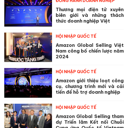
ĐỒNG HÀNH DOANH NGHIỆP
Thương mại điện tử xuyên
biên giới và những thách
thức doanh nghiệp Việt
HỘI NHẬP QUỐC TẾ
Amazon Global Selling Việt
Nam công bố chiến lược năm
2024
HỘI NHẬP QUỐC TẾ
Amazon giới thiệu loạt công
cụ, chương trình mới và cải
tiến để hỗ trợ doanh nghiệp
HỘI NHẬP QUỐC TẾ
Amazon Global Selling tham
dự Triển lãm Kết nối Chuỗi
Cung ứng Quốc tế Vietnam