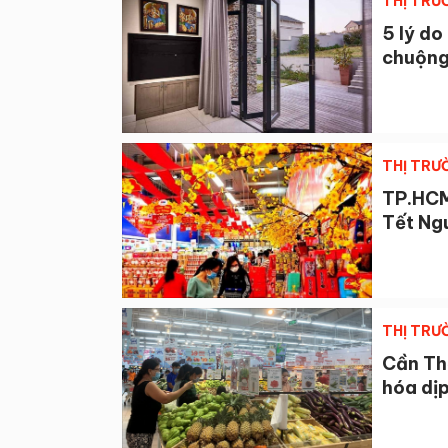
THỊ TRƯ
5 lý do
chuộng
THỊ TRƯ
TP.HCM
Tết Ng
THỊ TRƯ
Cần Th
hóa dị