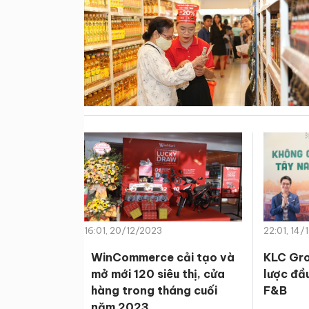
16:01, 20/12/2023
22:01, 14/
WinCommerce cải tạo và
KLC Gro
mở mới 120 siêu thị, cửa
lược đầu
hàng trong tháng cuối
F&B
năm 2023