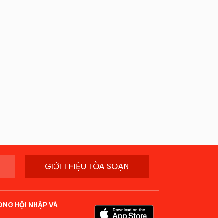
GIỚI THIỆU TÒA SOẠN
ONG HỘI NHẬP VÀ