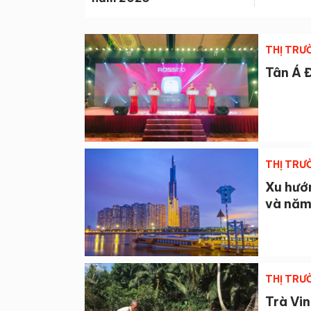
THỊ TRƯ
Tân Á 
THỊ TRƯ
Xu hướ
và năm
THỊ TRƯ
Trà Vin