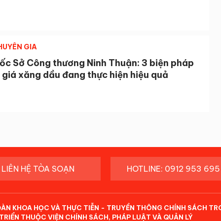
CHUYÊN GIA
ốc Sở Công thương Ninh Thuận: 3 biện pháp
 giá xăng dầu đang thực hiện hiệu quả
LIÊN HỆ TÒA SOẠN
HOTLINE: 0912 953 695
ĐÀN KHOA HỌC VÀ THỰC TIỄN - TRUYỀN THÔNG CHÍNH SÁCH TR
TRIỂN THUỘC VIỆN CHÍNH SÁCH, PHÁP LUẬT VÀ QUẢN LÝ