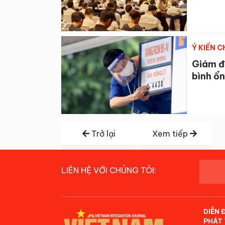
Ý KIẾN 
Giám đ
bình ổn
Trở lại
Xem tiếp
LIÊN HỆ VỚI CHÚNG TÔI:
DIỄN 
PHÁT 