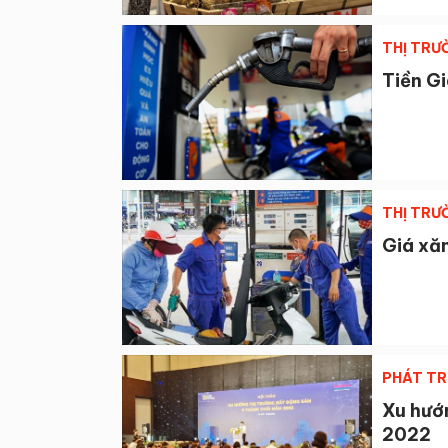
THỊ TRƯ
Tiền G
THỊ TRƯ
Giá xăn
PHÁT TR
Xu hướ
2022