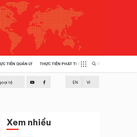
ỰC TIỄN QUẢN LÝ
THỰC TIỄN PHÁT TRIỂN
MULTIMEDIA
TÀI NGUYÊN - MÔI TRƯỜNG
goại tệ
EN
VI
THỰC TIỄN - KINH NGHIỆM
Xem nhiều