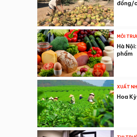
đồng/
MÔI TRƯ
Hà Nội:
phẩm
XUẤT NH
Hoa Kỳ 