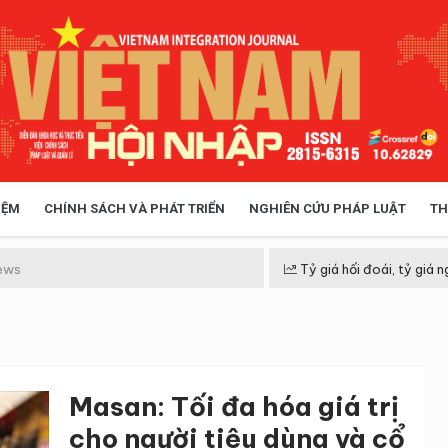
IỆM
CHÍNH SÁCH VÀ PHÁT TRIỂN
NGHIÊN CỨU PHÁP LUẬT
TH
HÓA XÃ HỘI
CHÍNH SÁCH
ews
Tỷ giá hối đoái, tỷ giá n
 TIỄN QUẢN LÝ
VIỆT NAM ĐIỂM ĐẾN
Masan: Tối đa hóa giá trị
cho người tiêu dùng và cổ