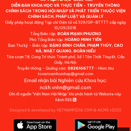
DIỄN ĐÀN KHOA HỌC VÀ THỰC TIỄN - TRUYỀN THÔNG
CHÍNH SÁCH TRONG HỘI NHẬP VÀ PHÁT TRIỂN THUỘC VIỆN
CHÍNH SÁCH, PHÁP LUẬT VÀ QUẢN LÝ
Giấy phép hoạt động Tạp chí Điện tử số 329/GP-BTTTT cấp ngày
10/09/2018.
Tổng Biên tập:
ĐOÀN MẠNH PHƯƠNG
Phó Tổng Biên tập:
HOÀNG MINH TIẾN
Ban Thư ký - Biên tập:
ĐẶNG ĐÌNH CHẤN, PHẠM THỦY, CAO
HÀ, NHẬT QUANG, ĐOÀN HIẾU
Tòa soạn:T8, Cung Trí thức Thành phố, Số 1 Tôn Thất Thuyết, Cầu
Giấy, Hà Nội.
Truyền thông - Quảng cáo:
0826166777
- Hòm thư:
tcvietnamhoinhap@gmail.com
Email nhận bài Nghiên cứu Khoa học:
nckh.vnhn@gmail.com
Ghi rõ nguồn "Việt Nam Hội Nhập" khi phát hành từ Website này.
Kênh RSS
Designed & developed by VIETNAMPEDIA.COM
©
AICMS v2022