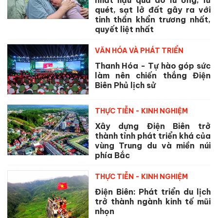
quét, sạt lở đất gây ra với
tinh thần khẩn trương nhất,
quyết liệt nhất
VĂN HÓA VÀ PHÁT TRIỂN
Thanh Hóa - Tự hào góp sức
làm nên chiến thắng Điện
Biên Phủ lịch sử
THỰC TIỄN - KINH NGHIỆM
Xây dựng Điện Biên trở
thành tỉnh phát triển khá của
vùng Trung du và miền núi
phía Bắc
THỰC TIỄN - KINH NGHIỆM
Điện Biên: Phát triển du lịch
trở thành ngành kinh tế mũi
nhọn