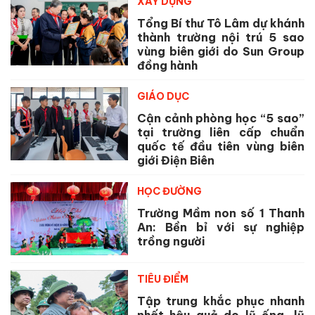
XÂY DỰNG
Tổng Bí thư Tô Lâm dự khánh
thành trường nội trú 5 sao
vùng biên giới do Sun Group
đồng hành
GIÁO DỤC
Cận cảnh phòng học “5 sao”
tại trường liên cấp chuẩn
quốc tế đầu tiên vùng biên
giới Điện Biên
HỌC ĐƯỜNG
Trường Mầm non số 1 Thanh
An: Bền bỉ với sự nghiệp
trồng người
TIÊU ĐIỂM
Tập trung khắc phục nhanh
nhất hậu quả do lũ ống, lũ