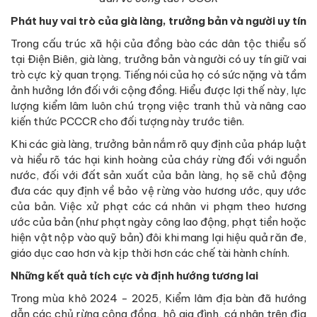
Phát huy vai trò của già làng, trưởng bản và người uy tín
Trong cấu trúc xã hội của đồng bào các dân tộc thiểu số
tại Điện Biên, già làng, trưởng bản và người có uy tín giữ vai
trò cực kỳ quan trọng. Tiếng nói của họ có sức nặng và tầm
ảnh hưởng lớn đối với cộng đồng. Hiểu được lợi thế này, lực
lượng kiểm lâm luôn chú trọng việc tranh thủ và nâng cao
kiến thức PCCCR cho đối tượng này trước tiên.
Khi các già làng, trưởng bản nắm rõ quy định của pháp luật
và hiểu rõ tác hại kinh hoàng của cháy rừng đối với nguồn
nước, đối với đất sản xuất của bản làng, họ sẽ chủ động
đưa các quy định về bảo vệ rừng vào hương ước, quy ước
của bản. Việc xử phạt các cá nhân vi phạm theo hương
ước của bản (như phạt ngày công lao động, phạt tiền hoặc
hiện vật nộp vào quỹ bản) đôi khi mang lại hiệu quả răn đe,
giáo dục cao hơn và kịp thời hơn các chế tài hành chính.
Những kết quả tích cực và định hướng tương lai
Trong mùa khô 2024 - 2025, Kiểm lâm địa bàn đã hướng
dẫn các chủ rừng cộng đồng, hộ gia đình, cá nhân trên địa