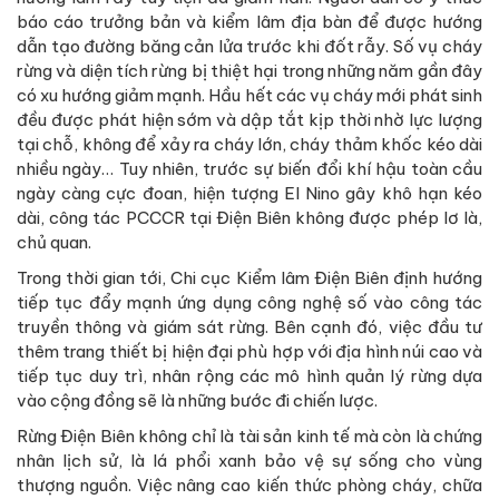
báo cáo trưởng bản và kiểm lâm địa bàn để được hướng
dẫn tạo đường băng cản lửa trước khi đốt rẫy. Số vụ cháy
rừng và diện tích rừng bị thiệt hại trong những năm gần đây
có xu hướng giảm mạnh. Hầu hết các vụ cháy mới phát sinh
đều được phát hiện sớm và dập tắt kịp thời nhờ lực lượng
tại chỗ, không để xảy ra cháy lớn, cháy thảm khốc kéo dài
nhiều ngày… Tuy nhiên, trước sự biến đổi khí hậu toàn cầu
ngày càng cực đoan, hiện tượng El Nino gây khô hạn kéo
dài, công tác PCCCR tại Điện Biên không được phép lơ là,
chủ quan.
Trong thời gian tới, Chi cục Kiểm lâm Điện Biên định hướng
tiếp tục đẩy mạnh ứng dụng công nghệ số vào công tác
truyền thông và giám sát rừng. Bên cạnh đó, việc đầu tư
thêm trang thiết bị hiện đại phù hợp với địa hình núi cao và
tiếp tục duy trì, nhân rộng các mô hình quản lý rừng dựa
vào cộng đồng sẽ là những bước đi chiến lược.
Rừng Điện Biên không chỉ là tài sản kinh tế mà còn là chứng
nhân lịch sử, là lá phổi xanh bảo vệ sự sống cho vùng
thượng nguồn. Việc nâng cao kiến thức phòng cháy, chữa