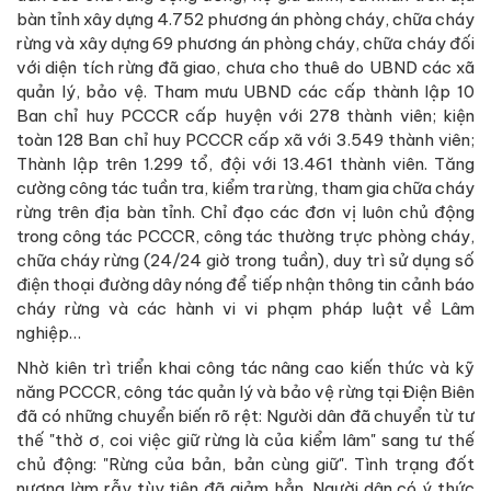
bàn tỉnh xây dựng 4.752 phương án phòng cháy, chữa cháy
rừng và xây dựng 69 phương án phòng cháy, chữa cháy đối
với diện tích rừng đã giao, chưa cho thuê do UBND các xã
quản lý, bảo vệ. Tham mưu UBND các cấp thành lập 10
Ban chỉ huy PCCCR cấp huyện với 278 thành viên; kiện
toàn 128 Ban chỉ huy PCCCR cấp xã với 3.549 thành viên;
Thành lập trên 1.299 tổ, đội với 13.461 thành viên. Tăng
cường công tác tuần tra, kiểm tra rừng, tham gia chữa cháy
rừng trên địa bàn tỉnh. Chỉ đạo các đơn vị luôn chủ động
trong công tác PCCCR, công tác thường trực phòng cháy,
chữa cháy rừng (24/24 giờ trong tuần), duy trì sử dụng số
điện thoại đường dây nóng để tiếp nhận thông tin cảnh báo
cháy rừng và các hành vi vi phạm pháp luật về Lâm
nghiệp…
Nhờ kiên trì triển khai công tác nâng cao kiến thức và kỹ
năng PCCCR, công tác quản lý và bảo vệ rừng tại Điện Biên
đã có những chuyển biến rõ rệt: Người dân đã chuyển từ tư
thế "thờ ơ, coi việc giữ rừng là của kiểm lâm" sang tư thế
chủ động: "Rừng của bản, bản cùng giữ". Tình trạng đốt
nương làm rẫy tùy tiện đã giảm hẳn. Người dân có ý thức