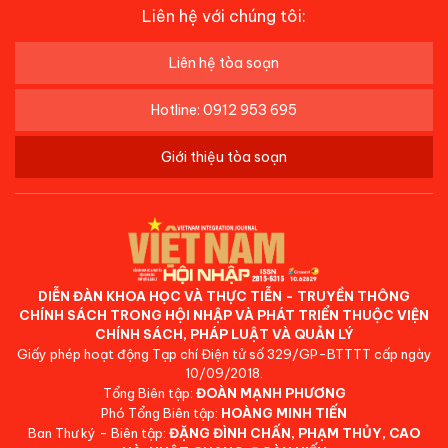
Liên hệ với chúng tôi:
Liên hệ tòa soạn
Hotline: 0912 953 695
Giới thiệu tòa soạn
DIỄN ĐÀN KHOA HỌC VÀ THỰC TIỄN - TRUYỀN THÔNG
CHÍNH SÁCH TRONG HỘI NHẬP VÀ PHÁT TRIỂN THUỘC VIỆN
CHÍNH SÁCH, PHÁP LUẬT VÀ QUẢN LÝ
Giấy phép hoạt động Tạp chí Điện tử số 329/GP-BTTTT cấp ngày
10/09/2018.
Tổng Biên tập:
ĐOÀN MẠNH PHƯƠNG
Phó Tổng Biên tập:
HOÀNG MINH TIẾN
Ban Thư ký - Biên tập:
ĐẶNG ĐÌNH CHẤN, PHẠM THỦY, CAO