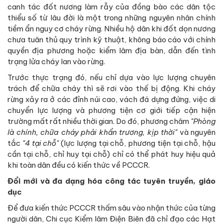
canh tác đốt nương làm rẫy của đồng bào các dân tộc
thiểu số từ lâu đời là một trong những nguyên nhân chính
tiềm ẩn nguy cơ cháy rừng. Nhiều hộ dân khi đốt dọn nương
chưa tuân thủ quy trình kỹ thuật, không báo cáo với chính
quyền địa phương hoặc kiểm lâm địa bàn, dẫn đến tình
trạng lửa cháy lan vào rừng.
Trước thực trạng đó, nếu chỉ dựa vào lực lượng chuyên
trách để chữa cháy thì sẽ rơi vào thế bị động. Khi cháy
rừng xảy ra ở các đỉnh núi cao, vách đá dựng đứng, việc di
chuyển lực lượng và phương tiện cơ giới tiếp cận hiện
trường mất rất nhiều thời gian. Do đó, phương châm
"Phòng
là chính, chữa cháy phải khẩn trương, kịp thời"
và nguyên
tắc
"4 tại chỗ"
(lực lượng tại chỗ, phương tiện tại chỗ, hậu
cần tại chỗ, chỉ huy tại chỗ) chỉ có thể phát huy hiệu quả
khi toàn dân đều có kiến thức về PCCCR.
Đổi mới và đa dạng hóa công tác tuyên truyền, giáo
dục
Để đưa kiến thức PCCCR thấm sâu vào nhận thức của từng
người dân, Chi cục Kiểm lâm Điện Biên đã chỉ đạo các Hạt