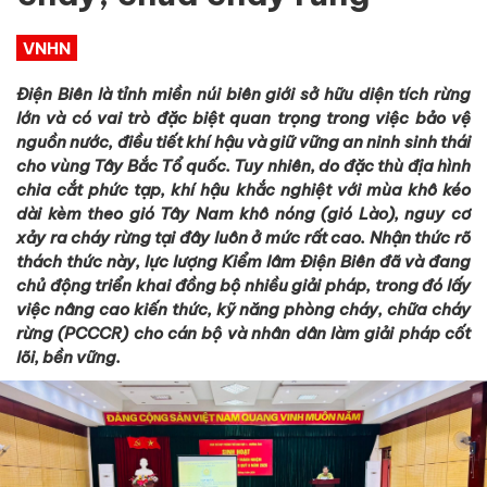
VNHN
Điện Biên là tỉnh miền núi biên giới sở hữu diện tích rừng
lớn và có vai trò đặc biệt quan trọng trong việc bảo vệ
nguồn nước, điều tiết khí hậu và giữ vững an ninh sinh thái
cho vùng Tây Bắc Tổ quốc. Tuy nhiên, do đặc thù địa hình
chia cắt phức tạp, khí hậu khắc nghiệt với mùa khô kéo
dài kèm theo gió Tây Nam khô nóng (gió Lào), nguy cơ
xảy ra cháy rừng tại đây luôn ở mức rất cao. Nhận thức rõ
thách thức này, lực lượng Kiểm lâm Điện Biên đã và đang
chủ động triển khai đồng bộ nhiều giải pháp, trong đó lấy
việc nâng cao kiến thức, kỹ năng phòng cháy, chữa cháy
rừng (PCCCR) cho cán bộ và nhân dân làm giải pháp cốt
lõi, bền vững.