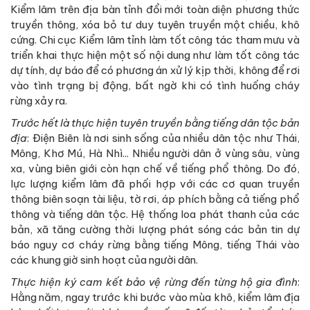
Kiểm lâm trên địa bàn tỉnh đổi mới toàn diện phương thức
truyền thông, xóa bỏ tư duy tuyên truyền một chiều, khô
cứng. Chi cục Kiểm lâm tỉnh làm tốt công tác tham mưu và
triển khai thực hiện một số nội dung như làm tốt công tác
dự tính, dự báo để có phương án xử lý kịp thời, không để rơi
vào tình trạng bị động, bất ngờ khi có tình huống cháy
rừng xảy ra.
Trước hết là thực hiện tuyên truyền bằng tiếng dân tộc bản
địa
: Điện Biên là nơi sinh sống của nhiều dân tộc như Thái,
Mông, Khơ Mú, Hà Nhì... Nhiều người dân ở vùng sâu, vùng
xa, vùng biên giới còn hạn chế về tiếng phổ thông. Do đó,
lực lượng kiểm lâm đã phối hợp với các cơ quan truyền
thông biên soạn tài liệu, tờ rơi, áp phích bằng cả tiếng phổ
thông và tiếng dân tộc. Hệ thống loa phát thanh của các
bản, xã tăng cường thời lượng phát sóng các bản tin dự
báo nguy cơ cháy rừng bằng tiếng Mông, tiếng Thái vào
các khung giờ sinh hoạt của người dân.
Thực hiện ký cam kết bảo vệ rừng đến từng hộ gia đình
:
Hằng năm, ngay trước khi bước vào mùa khô, kiểm lâm địa