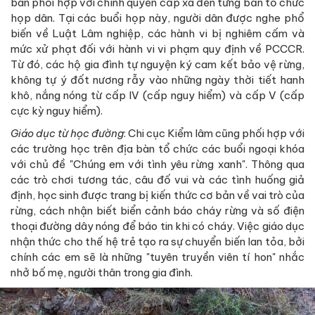
bàn phối hợp với chính quyền cấp xã đến từng bản tổ chức
họp dân. Tại các buổi họp này, người dân được nghe phổ
biến về Luật Lâm nghiệp, các hành vi bị nghiêm cấm và
mức xử phạt đối với hành vi vi phạm quy định về PCCCR.
Từ đó, các hộ gia đình tự nguyện ký cam kết bảo vệ rừng,
không tự ý đốt nương rẫy vào những ngày thời tiết hanh
khô, nắng nóng từ cấp IV (cấp nguy hiểm) và cấp V (cấp
cực kỳ nguy hiểm).
Giáo dục từ học đường
: Chi cục Kiểm lâm cũng phối hợp với
các trường học trên địa bàn tổ chức các buổi ngoại khóa
với chủ đề "Chúng em với tình yêu rừng xanh". Thông qua
các trò chơi tương tác, câu đố vui và các tình huống giả
định, học sinh được trang bị kiến thức cơ bản về vai trò của
rừng, cách nhận biết biển cảnh báo cháy rừng và số điện
thoại đường dây nóng để báo tin khi có cháy. Việc giáo dục
nhận thức cho thế hệ trẻ tạo ra sự chuyển biến lan tỏa, bởi
chính các em sẽ là những "tuyên truyền viên tí hon" nhắc
nhở bố mẹ, người thân trong gia đình.