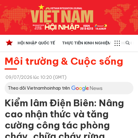
HỘI NHẬP QUỐC TẾ
THỰC TIỄN KINH NGHIỆM
CHÍNH SÁ
Môi trường & Cuộc sống
09/07/2026 lúc 10:20 (GMT)
Theo dõi Vietnamhoinhap trên
Kiểm lâm Điện Biên: Nâng
cao nhận thức và tăng
cường công tác phòng
cháy, chữa cháy rừng