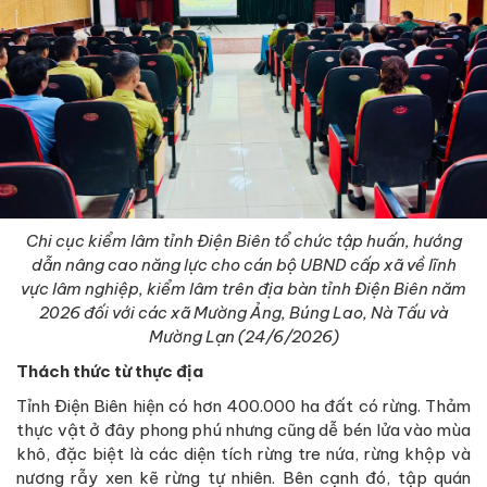
Chi cục kiểm lâm tỉnh Điện Biên tổ chức tập huấn, hướng
dẫn nâng cao năng lực cho cán bộ UBND cấp xã về lĩnh
vực lâm nghiệp, kiểm lâm trên địa bàn tỉnh Điện Biên năm
2026 đối với các xã Mường Ảng, Búng Lao, Nà Tấu và
Mường Lạn (24/6/2026)
Thách thức từ thực địa
Tỉnh Điện Biên hiện có hơn 400.000 ha đất có rừng. Thảm
thực vật ở đây phong phú nhưng cũng dễ bén lửa vào mùa
khô, đặc biệt là các diện tích rừng tre nứa, rừng khộp và
nương rẫy xen kẽ rừng tự nhiên. Bên cạnh đó, tập quán