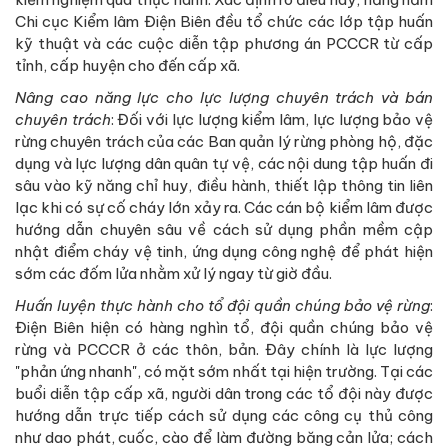
Chi cục Kiểm lâm Điện Biên đều tổ chức các lớp tập huấn
kỹ thuật và các cuộc diễn tập phương án PCCCR từ cấp
tỉnh, cấp huyện cho đến cấp xã.
Nâng cao năng lực cho lực lượng chuyên trách và bán
chuyên trách
: Đối với lực lượng kiểm lâm, lực lượng bảo vệ
rừng chuyên trách của các Ban quản lý rừng phòng hộ, đặc
dụng và lực lượng dân quân tự vệ, các nội dung tập huấn đi
sâu vào kỹ năng chỉ huy, điều hành, thiết lập thông tin liên
lạc khi có sự cố cháy lớn xảy ra. Các cán bộ kiểm lâm được
hướng dẫn chuyên sâu về cách sử dụng phần mềm cập
nhật điểm cháy vệ tinh, ứng dụng công nghệ để phát hiện
sớm các đốm lửa nhằm xử lý ngay từ giờ đầu.
Huấn luyện thực hành cho tổ đội quần chúng bảo vệ rừng
:
Điện Biên hiện có hàng nghìn tổ, đội quần chúng bảo vệ
rừng và PCCCR ở các thôn, bản. Đây chính là lực lượng
"phản ứng nhanh", có mặt sớm nhất tại hiện trường. Tại các
buổi diễn tập cấp xã, người dân trong các tổ đội này được
hướng dẫn trực tiếp cách sử dụng các công cụ thủ công
như dao phát, cuốc, cào để làm đường băng cản lửa; cách