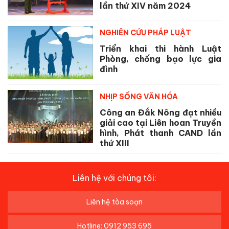
lần thứ XIV năm 2024
NGHIÊN CỨU PHÁP LUẬT
Triển khai thi hành Luật
Phòng, chống bạo lực gia
đình
NHỊP SỐNG VĂN HÓA
Công an Đắk Nông đạt nhiều
giải cao tại Liên hoan Truyền
hình, Phát thanh CAND lần
thứ XIII
Liên hệ với chúng tôi:
Liên hệ tòa soạn
Hotline: 0912 953 695