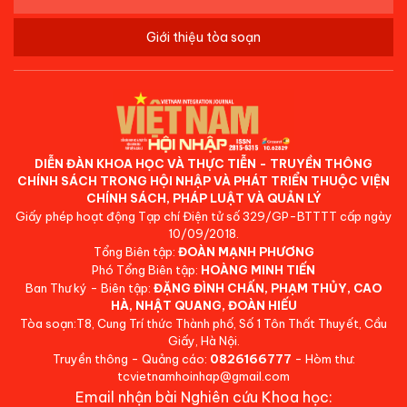
Giới thiệu tòa soạn
DIỄN ĐÀN KHOA HỌC VÀ THỰC TIỄN - TRUYỀN THÔNG
CHÍNH SÁCH TRONG HỘI NHẬP VÀ PHÁT TRIỂN THUỘC VIỆN
CHÍNH SÁCH, PHÁP LUẬT VÀ QUẢN LÝ
Giấy phép hoạt động Tạp chí Điện tử số 329/GP-BTTTT cấp ngày
10/09/2018.
Tổng Biên tập:
ĐOÀN MẠNH PHƯƠNG
Phó Tổng Biên tập:
HOÀNG MINH TIẾN
Ban Thư ký - Biên tập:
ĐẶNG ĐÌNH CHẤN, PHẠM THỦY, CAO
HÀ, NHẬT QUANG, ĐOÀN HIẾU
Tòa soạn:T8, Cung Trí thức Thành phố, Số 1 Tôn Thất Thuyết, Cầu
Giấy, Hà Nội.
Truyền thông - Quảng cáo:
0826166777
- Hòm thư:
tcvietnamhoinhap@gmail.com
Email nhận bài Nghiên cứu Khoa học: