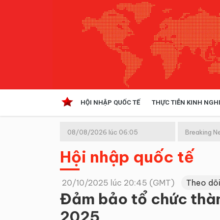
HỘI NHẬP QUỐC TẾ
THỰC TIỄN KINH NGH
HỘI NHẬP QUỐC TẾ
VĂN 
08/08/2026 lúc 06:05
Breaking N
Kinh tế hội nhập
(GMT+7)
Hội nhập quốc tế
Doanh nghiệp
NGHIÊN CỨU PHÁP LUẬT
THỰC
20/10/2025 lúc 20:45 (GMT)
Theo dõi
Đảm bảo tổ chức thà
2025