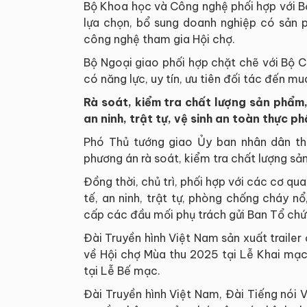
Bộ Khoa học và Công nghệ phối hợp với B
lựa chọn, bổ sung doanh nghiệp có sản p
công nghệ tham gia Hội chợ.
Bộ Ngoại giao phối hợp chặt chẽ với Bộ 
có năng lực, uy tín, ưu tiên đối tác đến m
Rà soát, kiểm tra chất lượng sản phẩm
an ninh, trật tự, vệ sinh an toàn thực p
Phó Thủ tướng giao Ủy ban nhân dân thà
phương án rà soát, kiểm tra chất lượng sản
Đồng thời, chủ trì, phối hợp với các cơ qu
tế, an ninh, trật tự, phòng chống cháy n
cấp các đầu mối phụ trách gửi Ban Tổ chứ
Đài Truyền hình Việt Nam sản xuất trailer
về Hội chợ Mùa thu 2025 tại Lễ Khai mạc
tại Lễ Bế mạc.
Đài Truyền hình Việt Nam, Đài Tiếng nói