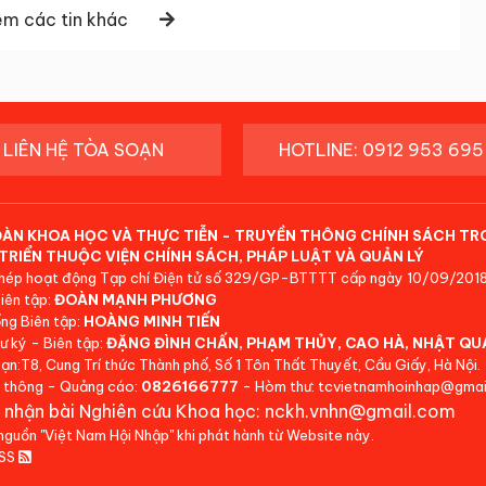
m các tin khác
LIÊN HỆ TÒA SOẠN
HOTLINE: 0912 953 695
ĐÀN KHOA HỌC VÀ THỰC TIỄN - TRUYỀN THÔNG CHÍNH SÁCH TR
TRIỂN THUỘC VIỆN CHÍNH SÁCH, PHÁP LUẬT VÀ QUẢN LÝ
hép hoạt động Tạp chí Điện tử số 329/GP-BTTTT cấp ngày 10/09/2018
iên tập:
ĐOÀN MẠNH PHƯƠNG
ng Biên tập:
HOÀNG MINH TIẾN
ư ký - Biên tập:
ĐẶNG ĐÌNH CHẤN, PHẠM THỦY, CAO HÀ, NHẬT QU
ạn:T8, Cung Trí thức Thành phố, Số 1 Tôn Thất Thuyết, Cầu Giấy, Hà Nội.
 thông - Quảng cáo:
0826166777
- Hòm thư: tcvietnamhoinhap@gmai
 nhận bài Nghiên cứu Khoa học: nckh.vnhn@gmail.com
 nguồn "Việt Nam Hội Nhập" khi phát hành từ Website này.
RSS