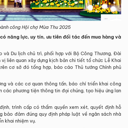
hành công Hội chợ Mùa Thu 2025
ó năng lực, uy tín, ưu tiên đối tác đến mua hàng và
 và Du lịch chủ trì, phối hợp với Bộ Công Thương, Đài
vị liên quan xây dựng kịch bản chi tiết tổ chức Lễ Khai
rên cơ sở đó tổng hợp, báo cáo Thủ tướng Chính phủ
ơng và các cơ quan thông tấn, báo chí triển khai công
n các phương tiện thông tin đại chúng, tạo hiệu ứng lan
 định, trình cấp có thẩm quyền xem xét, quyết định hỗ
ơng bảo đảm đúng quy định pháp luật về ngân sách nhà
ển khai nhiệm vụ.