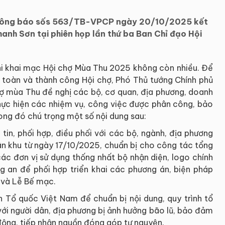
Thông báo sốs 563/TB-VPCP ngày 20/10/2025 kết
hanh Sơn tại phiên họp lần thứ ba Ban Chỉ đạo Hội
khi khai mạc Hội chợ Mùa Thu 2025 không còn nhiều. Để
n toàn và thành công Hội chợ, Phó Thủ tướng Chính phủ
hợ mùa Thu đề nghị các bộ, cơ quan, địa phương, doanh
 thực hiện các nhiệm vụ, công việc được phân công, bảo
rong đó chú trọng một số nội dung sau:
in, phối hợp, điều phối với các bộ, ngành, địa phương
ân khu từ ngày 17/10/2025, chuẩn bị cho công tác tổng
c đơn vị sử dụng thống nhất bộ nhận diện, logo chính
g an để phối hợp triển khai các phương án, biện pháp
 và Lễ Bế mạc.
ận Tổ quốc Việt Nam để chuẩn bị nội dung, quy trình tổ
với người dân, địa phương bị ảnh hưởng bão lũ, bảo đảm
động, tiếp nhận nguồn đóng góp tự nguyện.