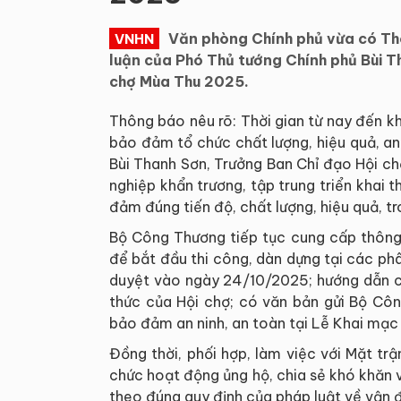
Văn phòng Chính phủ vừa có 
VNHN
luận của Phó Thủ tướng Chính phủ Bùi T
chợ Mùa Thu 2025.
Thông báo nêu rõ: Thời gian từ nay đến 
bảo đảm tổ chức chất lượng, hiệu quả, a
Bùi Thanh Sơn, Trưởng Ban Chỉ đạo Hội c
nghiệp khẩn trương, tập trung triển khai
đảm đúng tiến độ, chất lượng, hiệu quả, t
Bộ Công Thương tiếp tục cung cấp thông t
để bắt đầu thi công, dàn dựng tại các ph
duyệt vào ngày 24/10/2025; hướng dẫn cá
thức của Hội chợ; có văn bản gửi Bộ Côn
bảo đảm an ninh, an toàn tại Lễ Khai mạc
Đồng thời, phối hợp, làm việc với Mặt tr
chức hoạt động ủng hộ, chia sẻ khó khăn 
theo đúng quy định của pháp luật về vận 