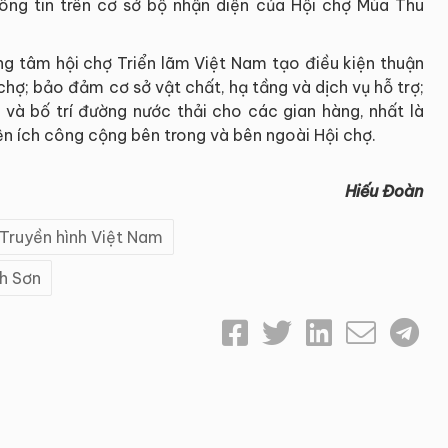
ông tin trên cơ sở bộ nhận diện của Hội chợ Mùa Thu
g tâm hội chợ Triển lãm Việt Nam tạo điều kiện thuận
chợ; bảo đảm cơ sở vật chất, hạ tầng và dịch vụ hỗ trợ;
à bố trí đường nước thải cho các gian hàng, nhất là
iện ích công cộng bên trong và bên ngoài Hội chợ.
Hiếu Đoàn
 Truyền hình Việt Nam
nh Sơn