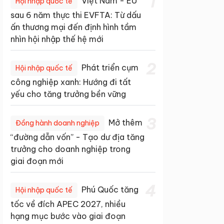
1
Việt Nam - EU
Hội nhập quốc tế
sau 6 năm thực thi EVFTA: Từ dấu
ấn thương mại đến định hình tầm
nhìn hội nhập thế hệ mới
2
Phát triển cụm
Hội nhập quốc tế
công nghiệp xanh: Hướng đi tất
yếu cho tăng trưởng bền vững
3
Mở thêm
Đồng hành doanh nghiệp
“đường dẫn vốn” - Tạo dư địa tăng
trưởng cho doanh nghiệp trong
giai đoạn mới
4
Phú Quốc tăng
Hội nhập quốc tế
tốc về đích APEC 2027, nhiều
hạng mục bước vào giai đoạn