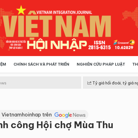
IỆM
CHÍNH SÁCH VÀ PHÁT TRIỂN
NGHIÊN CỨU PHÁP LUẬT
TH
HÓA XÃ HỘI
CHÍNH SÁCH
ews
Tỷ giá hối đoái, tỷ giá n
 TIỄN QUẢN LÝ
VIỆT NAM ĐIỂM ĐẾN
 Vietnamhoinhap trên
nh công Hội chợ Mùa Thu