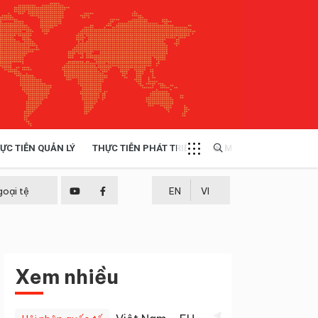
ỰC TIỄN QUẢN LÝ
THỰC TIỄN PHÁT TRIỂN
MULTIMEDIA
TÀI NGUYÊN - MÔI TRƯỜNG
goại tệ
EN
VI
THỰC TIỄN - KINH NGHIỆM
Xem nhiều