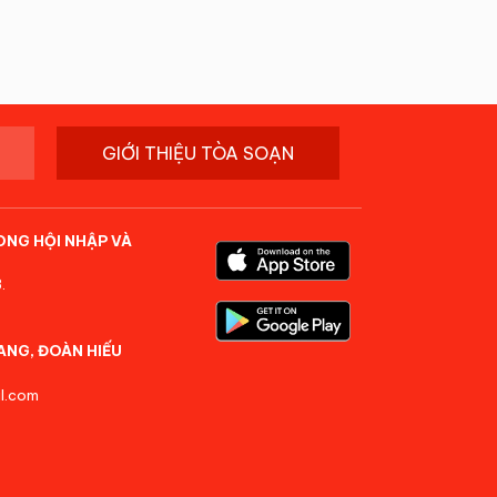
GIỚI THIỆU TÒA SOẠN
ONG HỘI NHẬP VÀ
.
ANG, ĐOÀN HIẾU
l.com