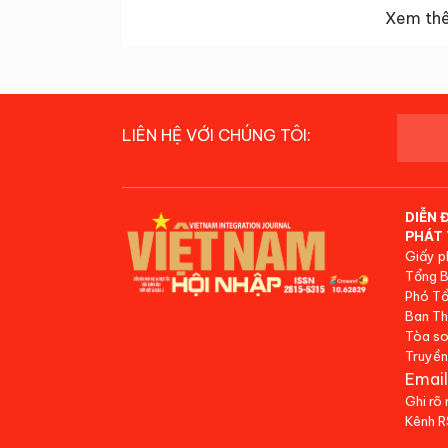
Xem thê
LIÊN HỆ VỚI CHÚNG TÔI:
DIỄN 
PHÁT 
Giấy p
Tổng B
Phó Tổ
Ban Th
Tòa so
Truyền
Email
Ghi rõ
Kênh 