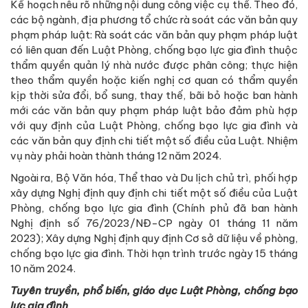
Kế hoạch nêu rõ những nội dung công việc cụ thể. Theo đó,
các bộ ngành, địa phương tổ chức rà soát các văn bản quy
phạm pháp luật: Rà soát các văn bản quy phạm pháp luật
có liên quan đến Luật Phòng, chống bạo lực gia đình thuộc
thẩm quyền quản lý nhà nước được phân công; thực hiện
theo thẩm quyền hoặc kiến nghị cơ quan có thẩm quyền
kịp thời sửa đổi, bổ sung, thay thế, bãi bỏ hoặc ban hành
mới các văn bản quy phạm pháp luật bảo đảm phù hợp
với quy định của Luật Phòng, chống bạo lực gia đình và
các văn bản quy định chi tiết một số điều của Luật. Nhiệm
vụ này phải hoàn thành tháng 12 năm 2024.
Ngoài ra, Bộ Văn hóa, Thể thao và Du lịch chủ trì, phối hợp
xây dựng Nghị định quy định chi tiết một số điều của Luật
Phòng, chống bạo lực gia đình (Chính phủ đã ban hành
Nghị định số 76/2023/NĐ-CP ngày 01 tháng 11 năm
2023); Xây dựng Nghị định quy định Cơ sở dữ liệu về phòng,
chống bạo lực gia đình. Thời hạn trình trước ngày 15 tháng
10 năm 2024.
Tuyên truyền, phổ biến, giáo dục Luật Phòng, chống bạo
lực gia đình