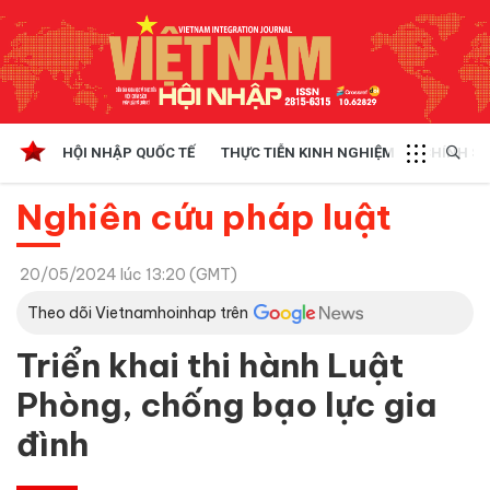
HỘI NHẬP QUỐC TẾ
THỰC TIỄN KINH NGHIỆM
CHÍNH SÁ
Nghiên cứu pháp luật
20/05/2024 lúc 13:20 (GMT)
Theo dõi Vietnamhoinhap trên
Triển khai thi hành Luật
Phòng, chống bạo lực gia
đình