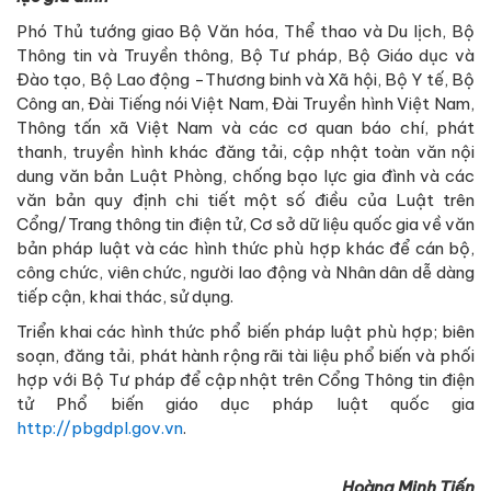
Phó Thủ tướng giao Bộ Văn hóa, Thể thao và Du lịch, Bộ
Thông tin và Truyền thông, Bộ Tư pháp, Bộ Giáo dục và
Đào tạo, Bộ Lao động -Thương binh và Xã hội, Bộ Y tế, Bộ
Công an, Đài Tiếng nói Việt Nam, Đài Truyền hình Việt Nam,
Thông tấn xã Việt Nam và các cơ quan báo chí, phát
thanh, truyền hình khác đăng tải, cập nhật toàn văn nội
dung văn bản Luật Phòng, chống bạo lực gia đình và các
văn bản quy định chi tiết một số điều của Luật trên
Cổng/Trang thông tin điện tử, Cơ sở dữ liệu quốc gia về văn
bản pháp luật và các hình thức phù hợp khác để cán bộ,
công chức, viên chức, người lao động và Nhân dân dễ dàng
tiếp cận, khai thác, sử dụng.
Triển khai các hình thức phổ biến pháp luật phù hợp; biên
soạn, đăng tải, phát hành rộng rãi tài liệu phổ biến và phối
hợp với Bộ Tư pháp để cập nhật trên Cổng Thông tin điện
tử Phổ biến giáo dục pháp luật quốc gia
http://pbgdpl.gov.vn
.
Hoàng Minh Tiến