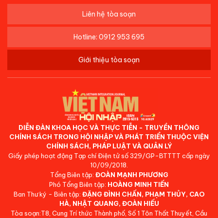
Liên hệ tòa soạn
Hotline: 0912 953 695
Giới thiệu tòa soạn
DIỄN ĐÀN KHOA HỌC VÀ THỰC TIỄN - TRUYỀN THÔNG
CHÍNH SÁCH TRONG HỘI NHẬP VÀ PHÁT TRIỂN THUỘC VIỆN
CHÍNH SÁCH, PHÁP LUẬT VÀ QUẢN LÝ
Giấy phép hoạt động Tạp chí Điện tử số 329/GP-BTTTT cấp ngày
10/09/2018.
Tổng Biên tập:
ĐOÀN MẠNH PHƯƠNG
Phó Tổng Biên tập:
HOÀNG MINH TIẾN
Ban Thư ký - Biên tập:
ĐẶNG ĐÌNH CHẤN, PHẠM THỦY, CAO
HÀ, NHẬT QUANG, ĐOÀN HIẾU
Tòa soạn:T8, Cung Trí thức Thành phố, Số 1 Tôn Thất Thuyết, Cầu