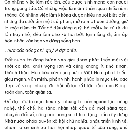
Có những việc làm rất lớn, cứu được sinh mạng con người
trong gang tấc. Có những việc làm âm thầm qua nhiều năm
tháng. Có những việc làm không được nhiều người biết đến,
nhưng đã sưởi ấm một số phận, mở ra một con đường, giữ
lại một niềm tin. Tất cả đều đáng quý, bởi mỗi việc tử tế, dù
lớn hay nhỏ, đều làm cho xã hội bớt lạnh lùng đi, ấm áp
hơn, nhân văn hơn và đáng sống hơn.
Thưa các đồng chí, quý vị đại biểu,
Đất nước ta đang bước vào giai đoạn phát triển mới với
thời cơ lớn, khát vọng lớn và cũng không ít khó khăn,
thách thức. Mục tiêu xây dựng nước Việt Nam phát triển,
giàu mạnh, văn minh, phồn vinh, hạnh phúc là mục tiêu cao
đẹp, vẻ vang, nhưng đòi hỏi nỗ lực rất lớn của toàn Đảng,
toàn dân, toàn quân ta.
Để đạt được mục tiêu ấy, chúng ta cần nguồn lực, công
nghệ, thể chế, hạ tầng, nhân tài; cần đổi mới sáng tạo,
chuyển đổi số, nâng cao năng suất lao động; cần xây dựng
Nhà nước pháp quyền xã hội chủ nghĩa, phát triển kinh tế,
chăm lo an sinh xã hội, hội nhập quốc tế sâu rộng, chủ