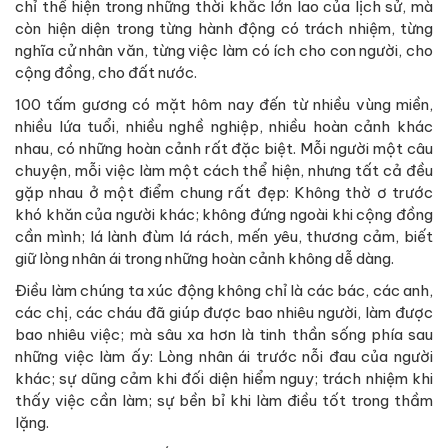
chỉ thể hiện trong những thời khắc lớn lao của lịch sử, mà
còn hiện diện trong từng hành động có trách nhiệm, từng
nghĩa cử nhân văn, từng việc làm có ích cho con người, cho
cộng đồng, cho đất nước.
100 tấm gương có mặt hôm nay đến từ nhiều vùng miền,
nhiều lứa tuổi, nhiều nghề nghiệp, nhiều hoàn cảnh khác
nhau, có những hoàn cảnh rất đặc biệt. Mỗi người một câu
chuyện, mỗi việc làm một cách thể hiện, nhưng tất cả đều
gặp nhau ở một điểm chung rất đẹp: Không thờ ơ trước
khó khăn của người khác; không đứng ngoài khi cộng đồng
cần mình; lá lành đùm lá rách, mến yêu, thương cảm, biết
giữ lòng nhân ái trong những hoàn cảnh không dễ dàng.
Điều làm chúng ta xúc động không chỉ là các bác, các anh,
các chị, các cháu đã giúp được bao nhiêu người, làm được
bao nhiêu việc; mà sâu xa hơn là tinh thần sống phía sau
những việc làm ấy: Lòng nhân ái trước nỗi đau của người
khác; sự dũng cảm khi đối diện hiểm nguy; trách nhiệm khi
thấy việc cần làm; sự bền bỉ khi làm điều tốt trong thầm
lặng.