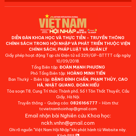
DIỄN ĐÀN KHOA HỌC VÀ THỰC TIỄN - TRUYỀN THÔNG
CHÍNH SÁCH TRONG HỘI NHẬP VÀ PHÁT TRIỂN THUỘC VIỆN
CHÍNH SÁCH, PHÁP LUẬT VÀ QUẢN LÝ
Giấy phép hoạt động Tạp chí Điện tử số 329/GP-BTTTT cấp ngày
10/09/2018.
Tổng Biên tập:
ĐOÀN MẠNH PHƯƠNG
Phó Tổng Biên tập:
HOÀNG MINH TIẾN
Ban Thư ký - Biên tập:
ĐẶNG ĐÌNH CHẤN, PHẠM THỦY, CAO
HÀ, NHẬT QUANG, ĐOÀN HIẾU
Tòa soạn:T8, Cung Trí thức Thành phố, Số 1 Tôn Thất Thuyết, Cầu
Giấy, Hà Nội.
Truyền thông - Quảng cáo:
0826166777
- Hòm thư:
tcvietnamhoinhap@gmail.com
Email nhận bài Nghiên cứu Khoa học:
nckh.vnhn@gmail.com
Ghi rõ nguồn "Việt Nam Hội Nhập" khi phát hành từ Website này.
Kênh RSS