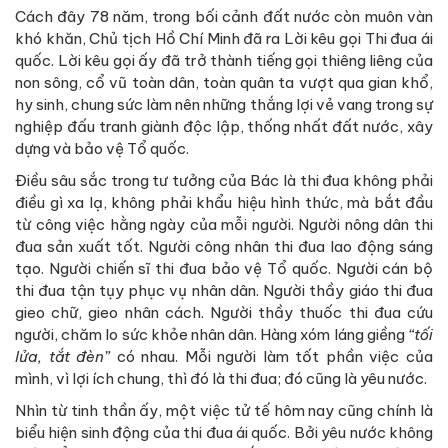
Cách đây 78 năm, trong bối cảnh đất nước còn muôn vàn
khó khăn, Chủ tịch Hồ Chí Minh đã ra Lời kêu gọi Thi đua ái
quốc. Lời kêu gọi ấy đã trở thành tiếng gọi thiêng liêng của
non sông, cổ vũ toàn dân, toàn quân ta vượt qua gian khổ,
hy sinh, chung sức làm nên những thắng lợi vẻ vang trong sự
nghiệp đấu tranh giành độc lập, thống nhất đất nước, xây
dựng và bảo vệ Tổ quốc.
Điều sâu sắc trong tư tưởng của Bác là thi đua không phải
điều gì xa lạ, không phải khẩu hiệu hình thức, mà bắt đầu
từ công việc hằng ngày của mỗi người. Người nông dân thi
đua sản xuất tốt. Người công nhân thi đua lao động sáng
tạo. Người chiến sĩ thi đua bảo vệ Tổ quốc. Người cán bộ
thi đua tận tụy phục vụ nhân dân. Người thầy giáo thi đua
gieo chữ, gieo nhân cách. Người thầy thuốc thi đua cứu
người, chăm lo sức khỏe nhân dân. Hàng xóm láng giềng
“tối
lửa, tắt đèn”
có nhau. Mỗi người làm tốt phần việc của
mình, vì lợi ích chung, thì đó là thi đua; đó cũng là yêu nước.
Nhìn từ tinh thần ấy, một việc tử tế hôm nay cũng chính là
biểu hiện sinh động của thi đua ái quốc. Bởi yêu nước không