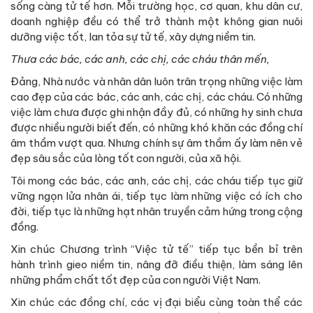
sống càng tử tế hơn. Mỗi trường học, cơ quan, khu dân cư,
doanh nghiệp đều có thể trở thành một không gian nuôi
dưỡng việc tốt, lan tỏa sự tử tế, xây dựng niềm tin.
Thưa các bác, các anh, các chị, các cháu thân mến,
Đảng, Nhà nước và nhân dân luôn trân trọng những việc làm
cao đẹp của các bác, các anh, các chị, các cháu. Có những
việc làm chưa được ghi nhận đầy đủ, có những hy sinh chưa
được nhiều người biết đến, có những khó khăn các đồng chí
âm thầm vượt qua. Nhưng chính sự âm thầm ấy làm nên vẻ
đẹp sâu sắc của lòng tốt con người, của xã hội.
Tôi mong các bác, các anh, các chị, các cháu tiếp tục giữ
vững ngọn lửa nhân ái, tiếp tục làm những việc có ích cho
đời, tiếp tục là những hạt nhân truyền cảm hứng trong cộng
đồng.
Xin chúc Chương trình “Việc tử tế” tiếp tục bền bỉ trên
hành trình gieo niềm tin, nâng đỡ điều thiện, làm sáng lên
những phẩm chất tốt đẹp của con người Việt Nam.
Xin chúc các đồng chí, các vị đại biểu cùng toàn thể các