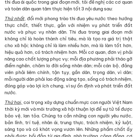
thi đua ái quốc trong giai đoạn mới, tôi đề nghị các cơ quan
và toàn dân quan tâm thực hiện tốt 3 nội dung sau:
Thứ nhất
, đổi mới phong trào thi đua yêu nước theo hướng
thực chất, thiết thực, gắn với nhiệm vụ phát triển đất
nước và phục vụ nhân dân. Thi đua trong giai đoạn mới
không chỉ là hoàn thành chỉ tiêu, mà là tạo ra giá trị thật
cho xã hội; không chỉ là làm nhiều hơn, mà là làm tốt hơn,
hiệu quả hơn, có trách nhiệm hơn. Mỗi cơ quan, đơn vị phải
nâng cao chất lượng phục vụ; mỗi địa phương phải tháo gỡ
điểm nghẽn, chăm lo đời sống nhân dân; mỗi cán bộ, đảng
viên phải liêm chính, tận tụy, gần dân, trọng dân, vì dân;
mỗi người dân phải lao động sáng tạo, sống có trách nhiệm,
đóng góp vào lợi ích chung, vì sự ổn định và phát triển đất
nước.
Thứ hai,
coi trọng xây dựng chuẩn mực con người Việt Nam
thời kỳ mới và môi trường xã hội thuận lợi để sự tử tế được
bảo vệ, lan tỏa. Chúng ta cần những con người yêu nước,
bản lĩnh, trí tuệ, nhân ái, trung thực, trách nhiệm, kỷ luật,
sáng tạo và có khát vọng vươn lên. Những phẩm chất ấy
phải được bồi đắp từ gia đình, nhà trường, cộng đồng, cơ