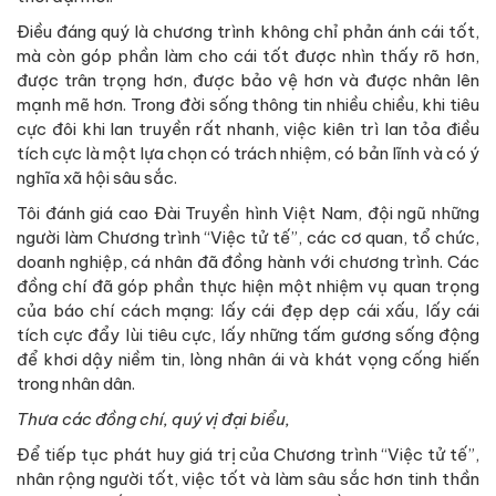
Điều đáng quý là chương trình không chỉ phản ánh cái tốt,
mà còn góp phần làm cho cái tốt được nhìn thấy rõ hơn,
được trân trọng hơn, được bảo vệ hơn và được nhân lên
mạnh mẽ hơn. Trong đời sống thông tin nhiều chiều, khi tiêu
cực đôi khi lan truyền rất nhanh, việc kiên trì lan tỏa điều
tích cực là một lựa chọn có trách nhiệm, có bản lĩnh và có ý
nghĩa xã hội sâu sắc.
Tôi đánh giá cao Đài Truyền hình Việt Nam, đội ngũ những
người làm Chương trình “Việc tử tế”, các cơ quan, tổ chức,
doanh nghiệp, cá nhân đã đồng hành với chương trình. Các
đồng chí đã góp phần thực hiện một nhiệm vụ quan trọng
của báo chí cách mạng: lấy cái đẹp dẹp cái xấu, lấy cái
tích cực đẩy lùi tiêu cực, lấy những tấm gương sống động
để khơi dậy niềm tin, lòng nhân ái và khát vọng cống hiến
trong nhân dân.
Thưa các đồng chí, quý vị đại biểu,
Để tiếp tục phát huy giá trị của Chương trình “Việc tử tế”,
nhân rộng người tốt, việc tốt và làm sâu sắc hơn tinh thần