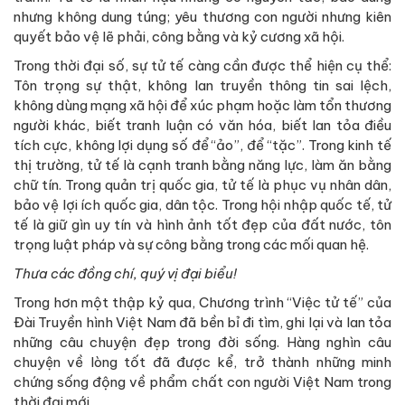
nhưng không dung túng; yêu thương con người nhưng kiên
quyết bảo vệ lẽ phải, công bằng và kỷ cương xã hội.
Trong thời đại số, sự tử tế càng cần được thể hiện cụ thể:
Tôn trọng sự thật, không lan truyền thông tin sai lệch,
không dùng mạng xã hội để xúc phạm hoặc làm tổn thương
người khác, biết tranh luận có văn hóa, biết lan tỏa điều
tích cực, không lợi dụng số để “ảo”, để “tặc”. Trong kinh tế
thị trường, tử tế là cạnh tranh bằng năng lực, làm ăn bằng
chữ tín. Trong quản trị quốc gia, tử tế là phục vụ nhân dân,
bảo vệ lợi ích quốc gia, dân tộc. Trong hội nhập quốc tế, tử
tế là giữ gìn uy tín và hình ảnh tốt đẹp của đất nước, tôn
trọng luật pháp và sự công bằng trong các mối quan hệ.
Thưa các đồng chí, quý vị đại biểu!
Trong hơn một thập kỷ qua, Chương trình “Việc tử tế” của
Đài Truyền hình Việt Nam đã bền bỉ đi tìm, ghi lại và lan tỏa
những câu chuyện đẹp trong đời sống. Hàng nghìn câu
chuyện về lòng tốt đã được kể, trở thành những minh
chứng sống động về phẩm chất con người Việt Nam trong
thời đại mới.