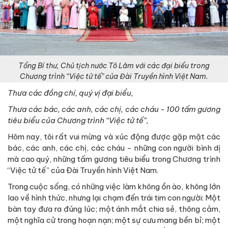
Tổng Bí thư, Chủ tịch nước Tô Lâm với các đại biểu trong
Chương trình “Việc tử tế” của Đài Truyền hình Việt Nam.
Thưa các đồng chí, quý vị đại biểu,
Thưa các bác, các anh, các chị, các cháu - 100 tấm gương
tiêu biểu của Chương trình “Việc tử tế”,
Hôm nay, tôi rất vui mừng và xúc động được gặp mặt các
bác, các anh, các chị, các cháu - những con người bình dị
mà cao quý, những tấm gương tiêu biểu trong Chương trình
“Việc tử tế” của Đài Truyền hình Việt Nam.
Trong cuộc sống, có những việc làm không ồn ào, không lớn
lao về hình thức, nhưng lại chạm đến trái tim con người: Một
bàn tay đưa ra đúng lúc; một ánh mắt chia sẻ, thông cảm,
một nghĩa cử trong hoạn nạn; một sự cưu mang bền bỉ; một