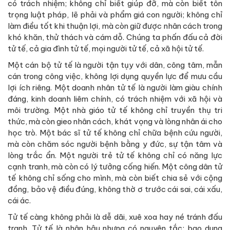
có trách nhiệm; không chỉ biết giúp đỡ, mà còn biết tôn
trọng luật pháp, lẽ phải và phẩm giá con người; không chỉ
làm điều tốt khi thuận lợi, mà còn giữ được nhân cách trong
khó khăn, thử thách và cám dỗ. Chúng ta phấn đấu cả đời
tử tế, cả gia đình tử tế, mọi người tử tế, cả xã hội tử tế.
Một cán bộ tử tế là người tận tụy với dân, công tâm, mẫn
cán trong công việc, không lợi dụng quyền lực để mưu cầu
lợi ích riêng. Một doanh nhân tử tế là người làm giàu chính
đáng, kinh doanh liêm chính, có trách nhiệm với xã hội và
môi trường. Một nhà giáo tử tế không chỉ truyền thụ tri
thức, mà còn gieo nhân cách, khát vọng và lòng nhân ái cho
học trò. Một bác sĩ tử tế không chỉ chữa bệnh cứu người,
mà còn chăm sóc người bệnh bằng y đức, sự tận tâm và
lòng trắc ẩn. Một người trẻ tử tế không chỉ có năng lực
cạnh tranh, mà còn có lý tưởng cống hiến. Một công dân tử
tế không chỉ sống cho mình, mà còn biết chia sẻ với cộng
đồng, bảo vệ điều đúng, không thờ ơ trước cái sai, cái xấu,
cái ác.
Tử tế càng không phải là dễ dãi, xuê xoa hay né tránh đấu
tranh. Tử tế là nhân hậu nhưng có nguyên tắc; bao dung