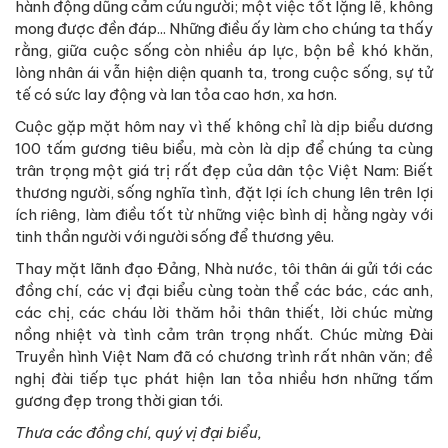
hành động dũng cảm cứu người; một việc tốt lặng lẽ, không
mong được đền đáp... Những điều ấy làm cho chúng ta thấy
rằng, giữa cuộc sống còn nhiều áp lực, bộn bề khó khăn,
lòng nhân ái vẫn hiện diện quanh ta, trong cuộc sống, sự tử
tế có sức lay động và lan tỏa cao hơn, xa hơn.
Cuộc gặp mặt hôm nay vì thế không chỉ là dịp biểu dương
100 tấm gương tiêu biểu, mà còn là dịp để chúng ta cùng
trân trọng một giá trị rất đẹp của dân tộc Việt Nam: Biết
thương người, sống nghĩa tình, đặt lợi ích chung lên trên lợi
ích riêng, làm điều tốt từ những việc bình dị hằng ngày với
tinh thần người với người sống để thương yêu.
Thay mặt lãnh đạo Đảng, Nhà nước, tôi thân ái gửi tới các
đồng chí, các vị đại biểu cùng toàn thể các bác, các anh,
các chị, các cháu lời thăm hỏi thân thiết, lời chúc mừng
nồng nhiệt và tình cảm trân trọng nhất. Chúc mừng Đài
Truyền hình Việt Nam đã có chương trình rất nhân văn; đề
nghị đài tiếp tục phát hiện lan tỏa nhiều hơn những tấm
gương đẹp trong thời gian tới.
Thưa các đồng chí, quý vị đại biểu,