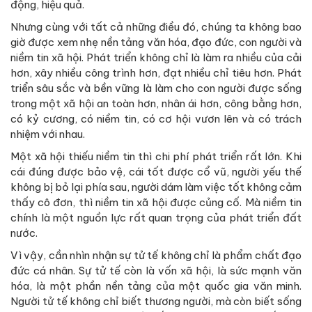
động, hiệu quả.
Nhưng cùng với tất cả những điều đó, chúng ta không bao
giờ được xem nhẹ nền tảng văn hóa, đạo đức, con người và
niềm tin xã hội. Phát triển không chỉ là làm ra nhiều của cải
hơn, xây nhiều công trình hơn, đạt nhiều chỉ tiêu hơn. Phát
triển sâu sắc và bền vững là làm cho con người được sống
trong một xã hội an toàn hơn, nhân ái hơn, công bằng hơn,
có kỷ cương, có niềm tin, có cơ hội vươn lên và có trách
nhiệm với nhau.
Một xã hội thiếu niềm tin thì chi phí phát triển rất lớn. Khi
cái đúng được bảo vệ, cái tốt được cổ vũ, người yếu thế
không bị bỏ lại phía sau, người dám làm việc tốt không cảm
thấy cô đơn, thì niềm tin xã hội được củng cố. Mà niềm tin
chính là một nguồn lực rất quan trọng của phát triển đất
nước.
Vì vậy, cần nhìn nhận sự tử tế không chỉ là phẩm chất đạo
đức cá nhân. Sự tử tế còn là vốn xã hội, là sức mạnh văn
hóa, là một phần nền tảng của một quốc gia văn minh.
Người tử tế không chỉ biết thương người, mà còn biết sống