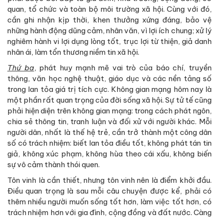
quan, tổ chức và toàn bộ môi trường xã hội. Cùng với đó,
cần ghi nhận kịp thời, khen thưởng xứng đáng, bảo vệ
những hành động dũng cảm, nhân văn, vì lợi ích chung; xử lý
nghiêm hành vi lợi dụng lòng tốt, trục lợi từ thiện, giả danh
nhân ái, làm tổn thương niềm tin xã hội.
Thứ ba
, phát huy mạnh mẽ vai trò của báo chí, truyền
thông, văn học nghệ thuật, giáo dục và các nền tảng số
trong lan tỏa giá trị tích cực. Không gian mạng hôm nay là
một phần rất quan trọng của đời sống xã hội. Sự tử tế cũng
phải hiện diện trên không gian mạng: trong cách phát ngôn,
chia sẻ thông tin, tranh luận và đối xử với người khác. Mỗi
người dân, nhất là thế hệ trẻ, cần trở thành một công dân
số có trách nhiệm: biết lan tỏa điều tốt, không phát tán tin
giả, không xúc phạm, không hùa theo cái xấu, không biến
sự vô cảm thành thói quen.
Tôn vinh là cần thiết, nhưng tôn vinh nên là điểm khởi đầu.
Điều quan trọng là sau mỗi câu chuyện được kể, phải có
thêm nhiều người muốn sống tốt hơn, làm việc tốt hơn, có
trách nhiệm hơn với gia đình, cộng đồng và đất nước. Càng