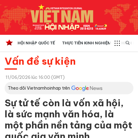
HỘI NHẬP QUỐC TẾ
THỰC TIỄN KINH NGHIỆM
CHÍNH SÁ
Vấn đề sự kiện
11/06/2026 lúc 16:00 (GMT)
Theo dõi Vietnamhoinhap trên
Sự tử tế còn là vốn xã hội,
là sức mạnh văn hóa, là
một phần nền tảng của một
quốc gia văn minh