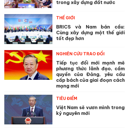
trong xây dựng đất nước
THẾ GIỚI
BRICS và Nam bán cầu:
Cùng xây dựng một thế giới
tốt đẹp hơn
NGHIÊN CỨU TRAO ĐỔI
Tiếp tục đổi mới mạnh mẽ
phương thức lãnh đạo, cầm
quyền của Đảng, yêu cầu
cấp bách của giai đoạn cách
mạng mới
TIÊU ĐIỂM
Việt Nam sẽ vươn mình trong
kỷ nguyên mới