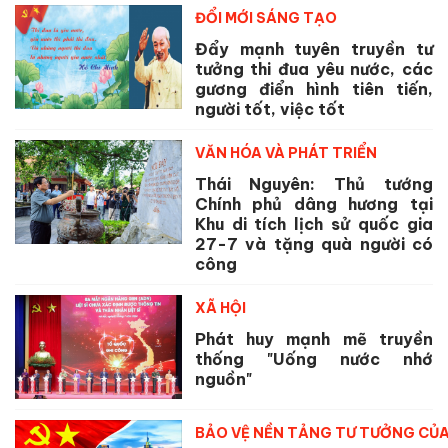
ĐỔI MỚI SÁNG TẠO
Đẩy mạnh tuyên truyền tư
tưởng thi đua yêu nước, các
gương điển hình tiên tiến,
người tốt, việc tốt
VĂN HÓA VÀ PHÁT TRIỂN
Thái Nguyên: Thủ tướng
Chính phủ dâng hương tại
Khu di tích lịch sử quốc gia
27-7 và tặng quà người có
công
XÃ HỘI
Phát huy mạnh mẽ truyền
thống "Uống nước nhớ
nguồn"
BẢO VỆ NỀN TẢNG TƯ TƯỞNG CỦ