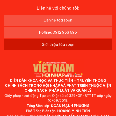
Liên hệ với chúng tôi:
Liên hệ tòa soạn
Hotline: 0912 953 695
Giới thiệu tòa soạn
DIỄN ĐÀN KHOA HỌC VÀ THỰC TIỄN - TRUYỀN THÔNG
CHÍNH SÁCH TRONG HỘI NHẬP VÀ PHÁT TRIỂN THUỘC VIỆN
CHÍNH SÁCH, PHÁP LUẬT VÀ QUẢN LÝ
Giấy phép hoạt động Tạp chí Điện tử số 329/GP-BTTTT cấp ngày
10/09/2018.
Tổng Biên tập:
ĐOÀN MẠNH PHƯƠNG
Phó Tổng Biên tập:
HOÀNG MINH TIẾN
Ban Thư ký - Biên tập:
ĐẶNG ĐÌNH CHẤN, PHẠM THỦY, CAO