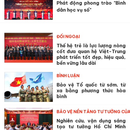
Phát động phong trào "Bình
dân học vụ số"
ĐỐI NGOẠI
Thế hệ trẻ là lực lượng nòng
cốt đưa quan hệ Việt-Trung
phát triển tốt đẹp, hiệu quả,
bền vững lâu dài
BÌNH LUẬN
Bảo vệ Tổ quốc từ sớm, từ
xa bằng phương thức hòa
bình
BẢO VỆ NỀN TẢNG TƯ TƯỞNG CỦ
Nghiên cứu, vận dụng sáng
tạo tư tưởng Hồ Chí Minh