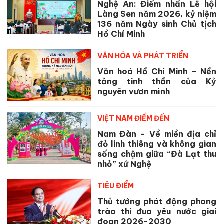
Nghệ An: Điểm nhấn Lễ hội
Làng Sen năm 2026, kỷ niệm
136 năm Ngày sinh Chủ tịch
Hồ Chí Minh
VĂN HÓA VÀ PHÁT TRIỂN
Văn hoá Hồ Chí Minh – Nền
tảng tinh thần của Kỷ
nguyên vươn mình
VIỆT NAM ĐIỂM ĐẾN
Nam Đàn - Về miền địa chỉ
đỏ linh thiêng và không gian
sống chậm giữa “Đà Lạt thu
nhỏ” xứ Nghệ
TIÊU ĐIỂM
Thủ tướng phát động phong
trào thi đua yêu nước giai
đoạn 2026-2030