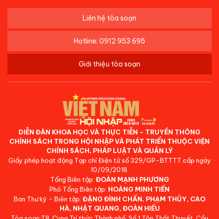
Liên hệ tòa soạn
Hotline: 0912 953 695
Giới thiệu tòa soạn
DIỄN ĐÀN KHOA HỌC VÀ THỰC TIỄN - TRUYỀN THÔNG
CHÍNH SÁCH TRONG HỘI NHẬP VÀ PHÁT TRIỂN THUỘC VIỆN
CHÍNH SÁCH, PHÁP LUẬT VÀ QUẢN LÝ
Giấy phép hoạt động Tạp chí Điện tử số 329/GP-BTTTT cấp ngày
10/09/2018.
Tổng Biên tập:
ĐOÀN MẠNH PHƯƠNG
Phó Tổng Biên tập:
HOÀNG MINH TIẾN
Ban Thư ký - Biên tập:
ĐẶNG ĐÌNH CHẤN, PHẠM THỦY, CAO
HÀ, NHẬT QUANG, ĐOÀN HIẾU
Tòa soạn:T8, Cung Trí thức Thành phố, Số 1 Tôn Thất Thuyết, Cầu