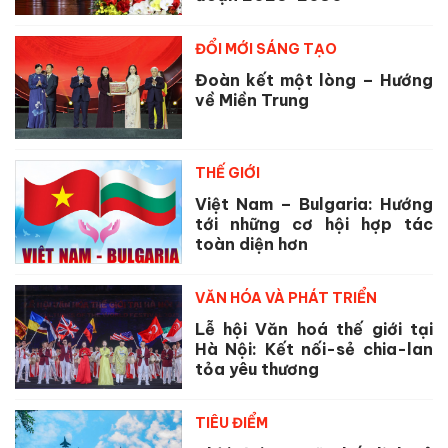
ĐỔI MỚI SÁNG TẠO
Đoàn kết một lòng – Hướng
về Miền Trung
THẾ GIỚI
Việt Nam – Bulgaria: Hướng
tới những cơ hội hợp tác
toàn diện hơn
VĂN HÓA VÀ PHÁT TRIỂN
Lễ hội Văn hoá thế giới tại
Hà Nội: Kết nối-sẻ chia-lan
tỏa yêu thương
TIÊU ĐIỂM