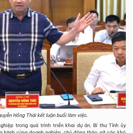
guyễn Hồng Thái kết luận buổi làm việc.
hiệp trong quá trình triển khai dự án, Bí thư Tỉnh ủy
ng hành cùng doanh nghiệp, chủ động tháo gỡ các khó