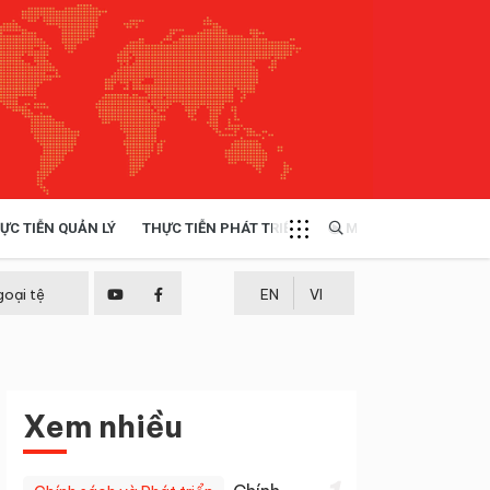
ỰC TIỄN QUẢN LÝ
THỰC TIỄN PHÁT TRIỂN
MULTIMEDIA
TÀI NGUYÊN - MÔI TRƯỜNG
goại tệ
EN
VI
THỰC TIỄN - KINH NGHIỆM
Xem nhiều