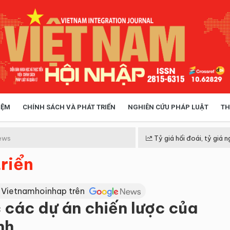
IỆM
CHÍNH SÁCH VÀ PHÁT TRIỂN
NGHIÊN CỨU PHÁP LUẬT
TH
HÓA XÃ HỘI
CHÍNH SÁCH
ews
Tỷ giá hối đoái, tỷ giá n
riển
 TIỄN QUẢN LÝ
VIỆT NAM ĐIỂM ĐẾN
 Vietnamhoinhap trên
 các dự án chiến lược của
nh