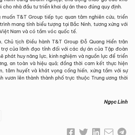
i cho nhà đầu tư triển khai dự án theo đúng quy định.
g muốn T&T Group tiếp tục quan tâm nghiên cứu, triển
rình mang tính biểu tượng tại Bắc Ninh, tương xứng với
 Việt Nam và có tầm vóc quốc tế.
ập, Chủ tịch Điều hành T&T Group Đỗ Quang Hiển trân
 trợ của lãnh đạo tỉnh đối với các dự án của Tập đoàn
ẽ phát huy năng lực, kinh nghiệm và nguồn lực để triển
ợng, an toàn và hiệu quả; đồng thời cam kết thực hiện
ệm, tâm huyết và khát vọng cống hiến, xứng tầm với sự
ình vươn lên thành thành phố trực thuộc Trung ương thời
Ngọc Linh