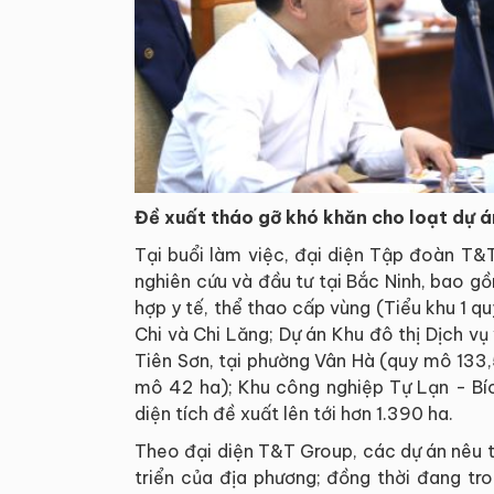
Đề xuất tháo gỡ khó khăn cho loạt dự á
Tại buổi làm việc, đại diện Tập đoàn T&
nghiên cứu và đầu tư tại Bắc Ninh, bao g
hợp y tế, thể thao cấp vùng (Tiểu khu 1 q
Chi và Chi Lăng; Dự án Khu đô thị Dịch v
Tiên Sơn, tại phường Vân Hà (quy mô 133,
mô 42 ha); Khu công nghiệp Tự Lạn - Bíc
diện tích đề xuất lên tới hơn 1.390 ha.
Theo đại diện T&T Group, các dự án nêu 
triển của địa phương; đồng thời đang tro