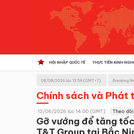
HỘI NHẬP QUỐC TẾ
THỰC TIỄN KINH NGH
HỘI NHẬP QUỐC TẾ
VĂN 
08/08/2026 lúc 13:58 (GMT+7)
Breaking N
Kinh tế hội nhập
Chính sách và Phát t
Doanh nghiệp
NGHIÊN CỨU PHÁP LUẬT
THỰC
13/06/2026 lúc 14:00 (GMT)
Theo dõi
Gỡ vướng để tăng tốc
T&T Group tại Bắc Ni