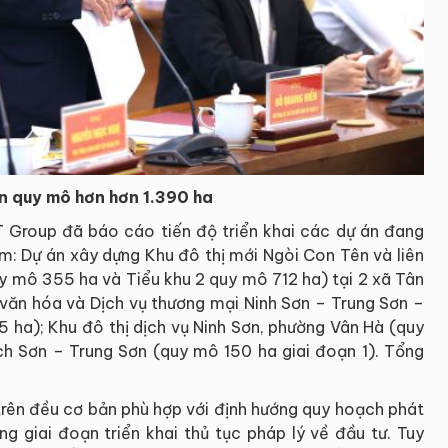
n quy mô hơn hơn 1.390 ha
T Group đã báo cáo tiến độ triển khai các dự án đang
ồm: Dự án xây dựng Khu đô thị mới Ngòi Con Tên và liên
uy mô 355 ha và Tiểu khu 2 quy mô 712 ha) tại 2 xã Tân
ụ văn hóa và Dịch vụ thương mại Ninh Sơn – Trung Sơn –
5 ha); Khu đô thị dịch vụ Ninh Sơn, phường Vân Hà (quy
h Sơn – Trung Sơn (quy mô 150 ha giai đoạn 1). Tổng
trên đều cơ bản phù hợp với định hướng quy hoạch phát
ng giai đoạn triển khai thủ tục pháp lý về đầu tư. Tuy