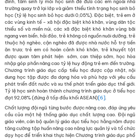
đình, tâm sinh lý mỗi học sinh để đưa các em ngoài nhà
trường quay trở lại lớp và giảm thiểu tình trạng học sinh bỏ
học (tỷ lệ học sinh bỏ học dưới 0,05%). Đặc biệt, trẻ em ở
các vùng kinh tế - xã hội đặc biệt khó khăn, vùng dân tộc
thiểu số và miền núi, các xã đặc biệt khó khăn vùng bãi
ngang ven biển, hải đảo, trẻ không có nguồn nuôi dưỡng, trẻ
thuộc hộ nghèo, cận nghèo đã được nhà nước hỗ trợ tiền
ăn trưa; trẻ em có hoàn cảnh khó khăn, trẻ khuyết tật
được quan tâm phát hiện sớm, can thiệp sớm, học hòa
nhập góp phần nâng cao tỷ lệ huy động trẻ em đến trường.
Chương trình giáo dục cấp tiểu học được cập nhật, nội
dung học tập được đa dạng hóa và phù hợp với yêu cầu
phát triển đất nước và xu thế phát triển giáo dục thế giới.
Tỷ lệ học sinh hoàn thành chương trình giáo dục ở tiểu học
đạt 92,08% (đứng ở tốp đầu khối ASEAN)
[6]
.
Chất lượng đội ngũ từng bước được nâng cao, đáp ứng yêu
cầu của một hệ thống giáo dục chất lượng cao. Đội ngũ
giáo viên, cán bộ quản lý giáo dục tiểu học hằng năm được
tăng cường tập huấn nâng cao năng lực quản lý và tổ chức
dạy học để triển khai thực hiện Chương trình giáo dục phổ