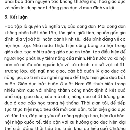
phải bảo đảm nguyên tắc không thương mại hóa giáo dục
và cấm lợi dụng hoạt động giáo dục vì mục đích vụ lợi.
5. Kết luận
Học tập là quyền và nghĩa vụ của công dân. Mọi công dân
không phân biệt dân tộc, tôn giáo, giới tính, nguồn gốc gia
đình, địa vị xã hội, hoàn cảnh kinh tế… đều bình đẳng về cơ
hội học tập. Nhà nước thực hiện công bằng xã hội trong
giáo dục, tạo môi trường giáo dục an toàn, tạo điều kiện để
người học phát huy tiềm năng của mình. Nhà nước và xã hội
cần có có đủ các nguồn lực về tài chính, cơ sở vật chất,
trường lớp, đội ngũ nhà giáo, cán bộ quản lý giáo dục có
năng lực, có trình độ nghề nghiệp để thực hiện giáo dục bắt
buộc. Giáo dục bắt buộc ở Việt Nam đã thực hiện trong
nhiều năm qua với những thành công nhất định ở kết quả
phổ cập giáo dục, xóa mù chữ, nâng cao chất lượng giáo
dục ở các cấp học trong hệ thống. Thời gian tới, để tiếp
tục thực hiện mục tiêu đổi mới căn bản, toàn diện giáo dục
và đào tạo, đáp ứng yêu cầu công nghiệp hóa, hiện đại hóa,
hội nhập quốc tế, tiếp cận với xu hướng giáo dục hiện đại
thế giới; đồng thời tiếp tục triển khai có hiệu quả Chương