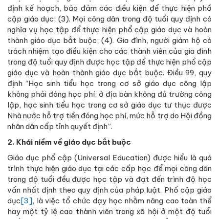
định kế hoạch, bảo đảm các điều kiện để thực hiện phổ
cập giáo dục; (3). Mọi công dân trong độ tuổi quy định có
nghĩa vụ học tập để thực hiện phổ cập giáo dục và hoàn
thành giáo dục bắt buộc; (4). Gia đình, người giám hộ có
trách nhiệm tạo điều kiện cho các thành viên của gia đình
trong độ tuổi quy định được học tập để thực hiện phổ cập
giáo dục và hoàn thành giáo dục bắt buộc. Điều 99, quy
định “Học sinh tiểu học trong cơ sở giáo dục công lập
không phải đóng học phí; ở địa bàn không đủ trường công
lập, học sinh tiểu học trong cơ sở giáo dục tư thục được
Nhà nước hỗ trợ tiền đóng học phí, mức hỗ trợ do Hội đồng
nhân dân cấp tỉnh quyết định”.
2. Khái niềm về giáo dục bắt buộc
Giáo dục phổ cập (Universal Education) được hiểu là quá
trình thực hiện giáo dục tại các cấp học để mọi công dân
trong độ tuổi đều được học tập và đạt đến trình độ học
vấn nhất định theo quy định của pháp luật. Phổ cập giáo
dục
[3]
, là việc tổ chức dạy học nhằm nâng cao toàn thể
hay một tỷ lệ cao thành viên trong xã hội ở một độ tuổi