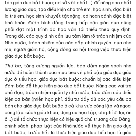
tác giáo dục bắt buộc; cơ sở vật chất…) để nâng cao chất
lượng giáo dục, tạo điều kiện cho trẻ em, học sinh, đặc biệt
là trẻ em, học sinh khuyết tật nặng, có hoàn cảnh đặc biệt
khó khăn được bình đẳng trong tiếp cận giáo dục cũng
phải đạt một trình độ học vấn tối thiểu theo quy định.
Trong đó, các quy định cần lưu tâm làm rõ trách nhiệm của
Nhà nước, trách nhiệm của các cấp chính quyền, của cha
mẹ, người giám hộ, cộng đồng xã hội trong việc thực hiện
giáo dục bắt buộc.
Thứ ba,
tăng cường nguồn lực, bảo đảm ngân sách nhà
nước để hoàn thành các mục tiêu về phổ cập giáo dục giáo
dục ở tiểu học, giáo dục bắt buộc; chuẩn bị các điều kiện
đảm bảo để thực hiện giáo dục bắt buộc. Nâng cao vai trò
chủ đạo, trách nhiệm quản lý nhà nước, bảo đảm các điều
kiện cơ bản (miễn học phí, đầu tư đầy đủ các yêu cầu cơ
bản cho giáo dục bắt buộc ở cả khu vực công lập và ngoài
công lập: sách giáo khoa, dụng cụ học tập, chi phí đi lại, ăn
ở…) để tổ chức thực hiện có hiệu quả chủ trương của Đảng,
chính sách, pháp luật của Nhà nước về thực hiện giáo dục
bắt buộc, trước hết là thực hiện giáo dục tiểu học là giáo