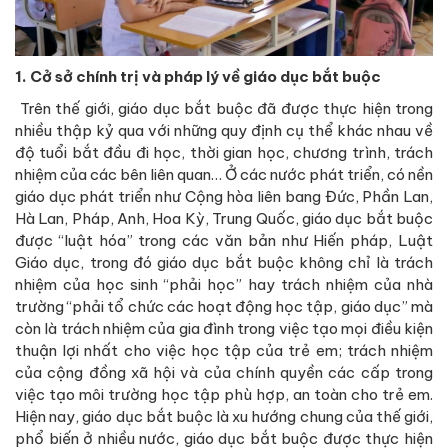
1. Cở sở chính trị và pháp lý về giáo dục bắt buộc
Trên thế giới, giáo dục bắt buộc đã được thực hiện trong
nhiều thập kỷ qua với những quy định cụ thể khác nhau về
độ tuổi bắt đầu đi học, thời gian học, chương trình, trách
nhiệm của các bên liên quan… Ở các nước phát triển, có nền
giáo dục phát triển như Cộng hòa liên bang Đức, Phần Lan,
Hà Lan, Pháp, Anh, Hoa Kỳ, Trung Quốc, giáo dục bắt buộc
được “luật hóa” trong các văn bản như Hiến pháp, Luật
Giáo dục, trong đó giáo dục bắt buộc không chỉ là trách
nhiệm của học sinh “phải học” hay trách nhiệm của nhà
trường “phải tổ chức các hoạt động học tập, giáo dục” mà
còn là trách nhiệm của gia đình trong việc tạo mọi điều kiện
thuận lợi nhất cho việc học tập của trẻ em; trách nhiệm
của cộng đồng xã hội và của chính quyền các cấp trong
việc tạo môi trường học tập phù hợp, an toàn cho trẻ em.
Hiện nay, giáo dục bắt buộc là xu hướng chung của thế giới,
phổ biến ở nhiều nước, giáo dục bắt buộc được thực hiện