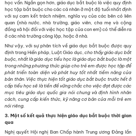
học vấn. Ngắn gọn hơn, giáo dục bắt buộc là việc quy định
học tập bắt buộc cho các cá nhân ở một độ tuổi nhất định
với sự cam kết trách nhiệm, nghĩa vụ của các bên có liên
quan (nhà nước, nhà trường, giáo viên, cha mẹ và cộng
đồng xã hội đối với việc học tập của con em) có thể diễn ra
ở các nhà trường công lập, hoặc ở nhà.
Như vậy, với sự phân tích về giáo dục bắt buộc được quy
định trong Hiến pháp, Luật Giáo dục,
cho thấy giáo dục bắt
buộc, nhất là giáo dục tiểu học là giáo dục bắt buộc là một
trong những phương thức giúp cho trẻ em được học tập để
phát triển toàn diện và phát huy tốt nhất tiềm năng của
bản thân
.
Việc thực hiện tốt giáo dục bắt buộc trước hết ở
cấp tiểu học sẽ là tiền đề vững chắc cho việc đạt được các
mục tiêu giáo dục quốc gia nói chung và định hình nhân
cách, cung cấp kiến thức, kỹ năng cơ bản của mỗi trẻ em
nói riêng.
3. Một số kết quả thực hiện giáo dục bắt buộc thời gian
qua
Nghị quyết Hội nghị Ban Chấp hành Trung ương Đảng lần