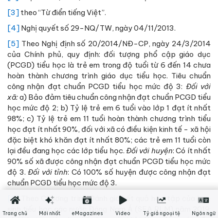
[3]
theo “Từ điển tiếng Việt”.
[4]
Nghị quyết số 29-NQ/TW, ngày 04/11/2013.
[5]
Theo Nghị định số 20/2014/NĐ-CP, ngày 24/3/2014
của Chính phủ, quy định: đối tượng phổ cập giáo dục
(PCGD) tiểu học là trẻ em trong độ tuổi từ 6 đến 14 chưa
hoàn thành chương trình giáo dục tiểu học. Tiêu chuẩn
công nhận đạt chuẩn PCGD tiểu học mức độ 3:
Đối với
xã:
a) Bảo đảm tiêu chuẩn công nhận đạt chuẩn PCGD tiểu
học mức độ 2; b) Tỷ lệ trẻ em 6 tuổi vào lớp 1 đạt ít nhất
98%; c) Tỷ lệ trẻ em 11 tuổi hoàn thành chương trình tiểu
học đạt ít nhất 90%, đối với xã có điều kiện kinh tế - xã hội
đặc biệt khó khăn đạt ít nhất 80%; các trẻ em 11 tuổi còn
lại đều đang học các lớp tiểu học.
Đối với huyện
: Có ít nhất
90% số xã được công nhận đạt chuẩn PCGD tiểu học mức
độ 3.
Đối với tỉnh
: Có 100% số huyện được công nhận đạt
chuẩn PCGD tiểu học mức độ 3.
[6]
Theo Chương trình Đánh giá kết quả học tập của học
sinh tiểu học các nước Đông Nam Á (SEA PLM) năm 2019:
Trang chủ
Mới nhất
eMagazines
Video
Tỷ giá ngoại tệ
Ngôn ngữ