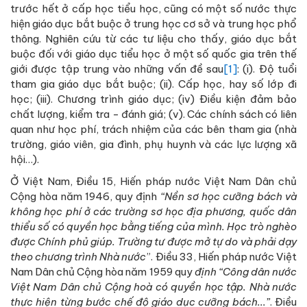
trước hết ở cấp học tiểu học, cũng có một số nước thực
hiện giáo dục bắt buộc ở trung học cơ sở và trung học phổ
thông. Nghiên cứu từ các tư liệu cho thấy, giáo dục bắt
buộc đối với giáo dục tiểu học ở một số quốc gia trên thế
giới được tập trung vào những vấn đề sau
[1]
: (i). Độ tuổi
tham gia giáo dục bắt buộc; (ii). Cấp học, hay số lớp đi
học; (iii). Chương trình giáo dục; (iv) Điều kiện đảm bảo
chất lượng, kiểm tra - đánh giá; (v). Các chính sách có liên
quan như học phí, trách nhiệm của các bên tham gia (nhà
trường, giáo viên, gia đình, phụ huynh và các lực lượng xã
hội…).
Ở Việt Nam, Điều 15, Hiến pháp nước Việt Nam Dân chủ
Cộng hòa năm 1946, quy định
“Nền sơ học cưỡng bách và
không học phí ở các trường sơ học địa phương, quốc dân
thiểu số có quyền học bằng tiếng của mình. Học trò nghèo
được Chính phủ giúp. Trường tư được mở tự do và phải dạy
theo chương trình Nhà nước
”. Điều 33, Hiến pháp nước Việt
Nam Dân chủ Cộng hòa năm 1959 quy
định “Công dân nước
Việt Nam Dân chủ Cộng hoà có quyền học tập. Nhà nước
thực hiện từng bước chế độ giáo dục cưỡng bách...”
. Điều