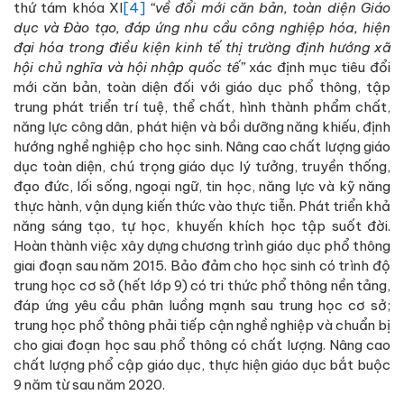
thứ tám khóa XI
[4]
“về đổi mới căn bản, toàn diện Giáo
dục và Đào tạo, đáp ứng nhu cầu công nghiệp hóa, hiện
đại hóa trong điều kiện kinh tế thị trường định hướng xã
hội chủ nghĩa và hội nhập quốc tế”
xác định mục tiêu đổi
mới căn bản, toàn diện đối với giáo dục phổ thông, tập
trung phát triển trí tuệ, thể chất, hình thành phẩm chất,
năng lực công dân, phát hiện và bồi dưỡng năng khiếu, định
hướng nghề nghiệp cho học sinh. Nâng cao chất lượng giáo
dục toàn diện, chú trọng giáo dục lý tưởng, truyền thống,
đạo đức, lối sống, ngoại ngữ, tin học, năng lực và kỹ năng
thực hành, vận dụng kiến thức vào thực tiễn. Phát triển khả
năng sáng tạo, tự học, khuyến khích học tập suốt đời.
Hoàn thành việc xây dựng chương trình giáo dục phổ thông
giai đoạn sau năm 2015. Bảo đảm cho học sinh có trình độ
trung học cơ sở (hết lớp 9) có tri thức phổ thông nền tảng,
đáp ứng yêu cầu phân luồng mạnh sau trung học cơ sở;
trung học phổ thông phải tiếp cận nghề nghiệp và chuẩn bị
cho giai đoạn học sau phổ thông có chất lượng. Nâng cao
chất lượng phổ cập giáo dục, thực hiện giáo dục bắt buộc
9 năm từ sau năm 2020.