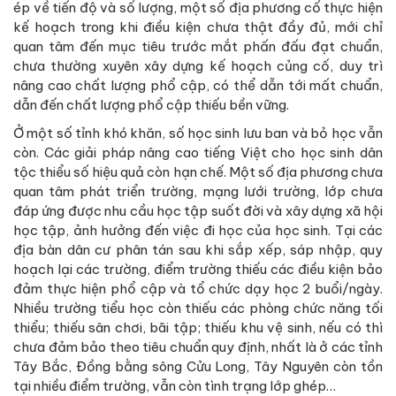
ép về tiến độ và số lượng, một số địa phương cố thực hiện
kế hoạch trong khi điều kiện chưa thật đầy đủ, mới chỉ
quan tâm đến mục tiêu trước mắt phấn đấu đạt chuẩn,
chưa thường xuyên xây dựng kế hoạch củng cố, duy trì
nâng cao chất lượng phổ cập, có thể dẫn tới mất chuẩn,
dẫn đến chất lượng phổ cập thiếu bền vững.
Ở một số tỉnh khó khăn, số học sinh lưu ban và bỏ học vẫn
còn. Các giải pháp nâng cao tiếng Việt cho học sinh dân
tộc thiểu số hiệu quả còn hạn chế. Một số địa phương chưa
quan tâm phát triển trường, mạng lưới trường, lớp chưa
đáp ứng được nhu cầu học tập suốt đời và xây dựng xã hội
học tập, ảnh hưởng đến việc đi học của học sinh. Tại các
địa bàn dân cư phân tán sau khi sắp xếp, sáp nhập, quy
hoạch lại các trường, điểm trường thiếu các điều kiện bảo
đảm thực hiện phổ cập và tổ chức dạy học 2 buổi/ngày.
Nhiều trường tiểu học còn thiếu các phòng chức năng tối
thiểu; thiếu sân chơi, bãi tập; thiếu khu vệ sinh, nếu có thì
chưa đảm bảo theo tiêu chuẩn quy định, nhất là ở các tỉnh
Tây Bắc, Đồng bằng sông Cửu Long, Tây Nguyên còn tồn
tại nhiều điểm trường, vẫn còn tình trạng lớp ghép…