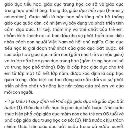
giáo dục tiểu học, giáo dục trung học cơ sở và giáo dục
trung học phổ thông. Trong đó,
giáo dục tiểu học
(Primary
education), được hiểu là bậc học nền tảng của hệ thống
giáo dục quốc dân, có nhiệm vụ xây dựng và phát triển tình
cảm, đạo đức, trí tuệ, thẩm mỹ và thể chất của trẻ em,
nhằm hình thành cơ sở ban đầu cho sự phát triển toàn diện
nhân cách con người Việt Nam xã hội chủ nghĩa. Giáo dục
tiểu học là giai đoạn thứ nhất của giáo dục bắt buộc, kế
sau cấp học giáo dục mầm non (gồm nhà trẻ và mẫu giáo)
và trước cấp học giáo dục trung học (gồm trung học cơ sở
và trung học phổ thông). Đây là cấp học giáo dục cho trẻ
em từ lớp một tới hết lớp năm, được xác định là cấp học
quan trọng, đặc biệt có tác động sâu sắc đối với sự phát
triển phẩm chất và năng lực nền tảng của trẻ em và của
mỗi con người.
- Tại Điều 14 quy định về Phổ cập giáo dục và giáo dục bắt
buộc
:
(1). Giáo dục tiểu học là giáo dục bắt buộc. Nhà nước
thực hiện phổ cập giáo dục mầm non cho trẻ em 05 tuổi và
phổ cập giáo dục trung học cơ sở; (2). Nhà nước chịu trách
nhiệm thực hiện giáo dục bắt buộc trong cả nước; quyết