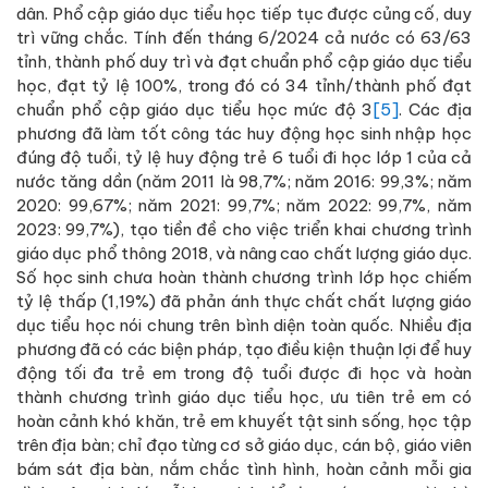
dân. Phổ cập giáo dục tiểu học tiếp tục được củng cố, duy
trì vững chắc. Tính đến tháng 6/2024 cả nước có 63/63
tỉnh, thành phố duy trì và đạt chuẩn phổ cập giáo dục tiểu
học, đạt tỷ lệ 100%, trong đó có 34 tỉnh/thành phố đạt
chuẩn phổ cập giáo dục tiểu học mức độ 3
[5]
. Các địa
phương đã làm tốt công tác huy động học sinh nhập học
đúng độ tuổi, tỷ lệ huy động trẻ 6 tuổi đi học lớp 1 của cả
nước tăng dần (năm 2011 là 98,7%; năm 2016: 99,3%; năm
2020: 99,67%; năm 2021: 99,7%; năm 2022: 99,7%, năm
2023: 99,7%), tạo tiền đề cho việc triển khai chương trình
giáo dục phổ thông 2018, và nâng cao chất lượng giáo dục.
Số học sinh chưa hoàn thành chương trình lớp học chiếm
tỷ lệ thấp (1,19%) đã phản ánh thực chất chất lượng giáo
dục tiểu học nói chung trên bình diện toàn quốc. Nhiều địa
phương đã có các biện pháp, tạo điều kiện thuận lợi để huy
động tối đa trẻ em trong độ tuổi được đi học và hoàn
thành chương trình giáo dục tiểu học, ưu tiên trẻ em có
hoàn cảnh khó khăn, trẻ em khuyết tật sinh sống, học tập
trên địa bàn; chỉ đạo từng cơ sở giáo dục, cán bộ, giáo viên
bám sát địa bàn, nắm chắc tình hình, hoàn cảnh mỗi gia