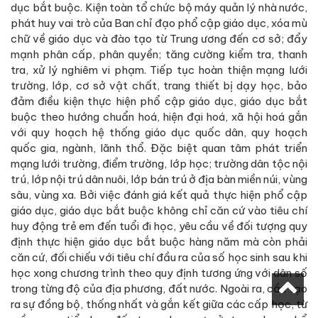
dục bắt buộc. Kiện toàn tổ chức bộ máy quản lý nhà nước,
phát huy vai trò của Ban chỉ đạo phổ cập giáo dục, xóa mù
chữ về giáo dục và đào tạo từ Trung ương đến cơ sở; đẩy
mạnh phân cấp, phân quyền; tăng cường kiểm tra, thanh
tra, xử lý nghiêm vi phạm. Tiếp tục hoàn thiện mạng lưới
trường, lớp, cơ sở vật chất, trang thiết bị dạy học, bảo
đảm điều kiện thực hiện phổ cập giáo dục, giáo dục bắt
buộc theo hướng chuẩn hoá, hiện đại hoá, xã hội hoá gắn
với quy hoạch hệ thống giáo dục quốc dân, quy hoạch
quốc gia, ngành, lãnh thổ. Đặc biệt quan tâm phát triển
mạng lưới trường, điểm trường, lớp học; trường dân tộc nội
trú, lớp nội trú dân nuôi, lớp bán trú ở địa bàn miền núi, vùng
sâu, vùng xa. Bởi việc đánh giá kết quả thực hiện phổ cập
giáo dục, giáo dục bắt buộc không chỉ căn cứ vào tiêu chí
huy động trẻ em đến tuổi đi học, yêu cầu về đối tượng quy
định thực hiện giáo dục bắt buộc hàng năm mà còn phải
căn cứ, đối chiếu với tiêu chí đầu ra của số học sinh sau khi
học xong chương trình theo quy định tương ứng với dân số
trong từng độ của địa phương, đất nước. Ngoài ra, cần tạo
ra sự đồng bộ, thống nhất và gắn kết giữa các cấp học, từ