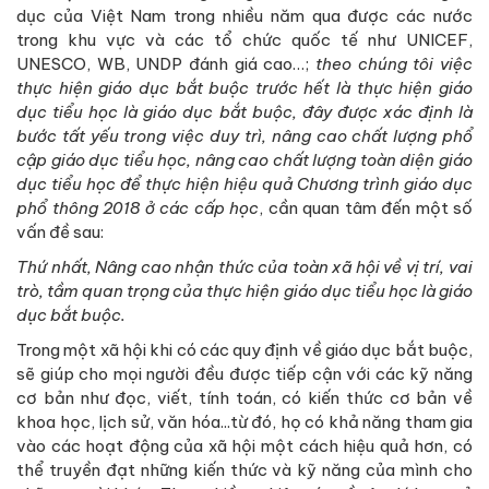
dục của Việt Nam trong nhiều năm qua được các nước
trong khu vực và các tổ chức quốc tế như UNICEF,
UNESCO, WB, UNDP đánh giá cao…;
theo chúng tôi việc
thực hiện giáo dục bắt buộc trước hết là thực hiện giáo
dục tiểu học là giáo dục bắt buộc, đây được xác định là
bước tất yếu trong việc duy trì, nâng cao chất lượng phổ
cập giáo dục tiểu học, nâng cao chất lượng toàn diện giáo
dục tiểu học để thực hiện hiệu quả Chương trình giáo dục
phổ thông 2018 ở các cấp học
, cần quan tâm đến một số
vấn đề sau:
Thứ nhất, Nâng cao nhận thức của toàn xã hội về vị trí, vai
trò, tầm quan trọng của thực hiện giáo dục tiểu học là giáo
dục bắt buộc.
Trong một xã hội khi có các quy định về giáo dục bắt buộc,
sẽ giúp cho mọi người đều được tiếp cận với các kỹ năng
cơ bản như đọc, viết, tính toán, có kiến thức cơ bản về
khoa học, lịch sử, văn hóa...từ đó, họ có khả năng tham gia
vào các hoạt động của xã hội một cách hiệu quả hơn, có
thể truyền đạt những kiến thức và kỹ năng của mình cho