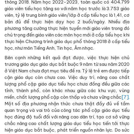
thông 2018. Năm học 2022-2023, toàn quốc có 404.799
giáo viên tiểu học tăng so với năm học trước là 3.753 giáo
viên, tỷ lệ trung bình giáo viên/lớp ở cấp tiểu học là 1,41, cơ
bản đủ để thực hiện dạy học 2 buổi/ngày. Nhiều địa
phương tăng cường thực hiện tuyển mới giáo viên trong đó
chú trọng đến giáo viên các môn học mới ở cấp tiểu học khi
thực hiện Chương trình giáo dục phổ thông 2018 ở cấp tiểu
học, như môn Tiếng Anh, Tin học, Âm nhạc.
Bên cạnh những kết quả đạt được, việc thực hiện chủ
trương giáo dục giáo dục bắt buộc 9 năm từ sau năm 2020
ở Việt Nam chưa đạt mục tiêu đề ra. Tỷ lệ trẻ em được tiếp
cận giáo dục còn chưa cao. Việc duy trì, nâng cao chất
lượng phổ cập giáo dục tiểu học chưa đồng đều giữa các
tỉnh, thành phố, còn khác nhau giữa các khu vực, vùng
miền, chất lượng phổ cập còn thấp và chưa vững chắc
[7]
.
Một số địa phương nhận thức chưa thật đầy đủ về tầm
quan trọng và vai trò của công tác phổ cập giáo dục tiểu
học đúng độ tuổi đối với nâng cao dân trí, tạo cơ sở vững
chắc nâng cao chất lượng giáo dục tiểu học tiến tới thực
hiện giáo dục bắt buộc, phát triển nguồn nhân lực. Do sức