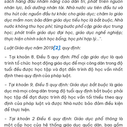
sách hàng đầu nhằm nâng cao dân trí, phát triển nguồn
nhân lực, bồi dưỡng nhân tài. Nhà nước ưu tiên đầu tư và
thu hút các nguồn đầu tư khác cho giáo dục; chăm lo giáo
dục mầm non; bảo đảm giáo dục tiểu học là bắt buộc, Nhà
nước không thu học phí; từng bước phổ cập giáo dục trung
học; phát triển giáo dục đại học, giáo dục nghề nghiệp;
thực hiện chính sách học bổng, học phí hợp lý
…”.
Luật Giáo dục năm 2019
[2]
, quy định:
- Tại khoản 8, Điều 5 quy định:
Phổ cập giáo dục
là quá
trình tổ chức hoạt động giáo dục để mọi công dân trong độ
tuổi đều được học tập và đạt đến trình độ học vấn nhất
định theo quy định của pháp luật.
-
Tại
khoản 9, Điều 5 quy định: Giáo dục bắt buộc
là giáo
dục mà mọi công dân trong độ tuổi quy định bắt buộc phải
học tập để đạt được trình độ học vấn tối thiểu theo quy
định của pháp luật và được Nhà nước bảo đảm điều kiện
để thực hiện.
-
Tại khoản 2 Điều 6 quy định
:
Giáo dục phổ thông
là
một
cấp học của hệ thống giáo dục quốc dân, bao gồm