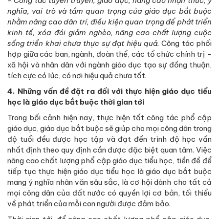
- Công tác tuyên truyền, giáo dục, nâng cao nhận thức, ý
nghĩa, vai trò và tầm quan trọng của giáo dục bắt buộc
nhằm nâng cao dân trí, điều kiện quan trọng để phát triển
kinh tế, xóa đói giảm nghèo, nâng cao chất lượng cuộc
sống triển khai chưa thực sự đạt hiệu quả.
Công tác phối
hợp giữa các ban, ngành, đoàn thể, các tổ chức chính trị -
xã hội và nhân dân với ngành giáo dục tạo sự đồng thuận,
tích cực có lúc, có nơi hiệu quả chưa tốt.
4. Những vấn đề đặt ra đối với thực hiện giáo dục tiểu
học là giáo dục bắt buộc thời gian tới
Trong bối cảnh hiện nay, thực hiện tốt công tác phổ cập
giáo dục, giáo dục bắt buộc sẽ giúp cho mọi công dân trong
độ tuổi đều được học tập và đạt đến trình độ học vấn
nhất định theo quy định cần được đặc biệt quan tâm. Việc
nâng cao chất lượng phổ cập giáo dục tiểu học, tiền đề để
tiếp tục thực hiện giáo dục tiểu học là giáo dục bắt buộc
mang ý nghĩa nhân văn sâu sắc, là cơ hội dành cho tất cả
mọi công dân của đất nước có quyền lợi cơ bản, tối thiểu
về phát triển của mỗi con người được đảm bảo.