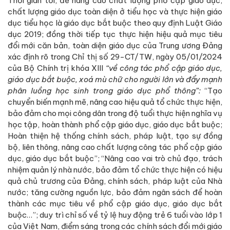
Thời gian tới, để nâng cao chất lượng phổ cập giáo dục,
chất lượng giáo dục toàn diện ở tiểu học và thực hiện giáo
dục tiểu học là giáo dục bắt buộc theo quy định Luật Giáo
dục 2019; đồng thời tiếp tục thực hiện hiệu quả mục tiêu
đổi mới căn bản, toàn diện giáo dục của Trung ương Đảng
xác định rõ trong Chỉ thị số 29-CT/TW, ngày 05/01/2024
của Bộ Chính trị khóa XIII
“về công tác phổ cập giáo dục,
giáo dục bắt buộc, xoá mù chữ cho người lớn và đẩy mạnh
phân luồng học sinh trong giáo dục phổ thông”:
“Tạo
chuyển biến mạnh mẽ, nâng cao hiệu quả tổ chức thực hiện,
bảo đảm cho mọi công dân trong độ tuổi thực hiện nghĩa vụ
học tập, hoàn thành phổ cập giáo dục, giáo dục bắt buộc;
Hoàn thiện hệ thống chính sách, pháp luật, tạo sự đồng
bộ, liên thông, nâng cao chất lượng công tác phổ cập giáo
dục, giáo dục bắt buộc”; “Nâng cao vai trò chủ đạo, trách
nhiệm quản lý nhà nước, bảo đảm tổ chức thực hiện có hiệu
quả chủ trương của Đảng, chính sách, pháp luật của Nhà
nước; tăng cường nguồn lực, bảo đảm ngân sách để hoàn
thành các mục tiêu về phổ cập giáo dục, giáo dục bắt
buộc…”; duy trì chỉ số về tỷ lệ huy động trẻ 6 tuổi vào lớp 1
của Việt Nam, điểm sáng trong các chính sách đổi mới giáo