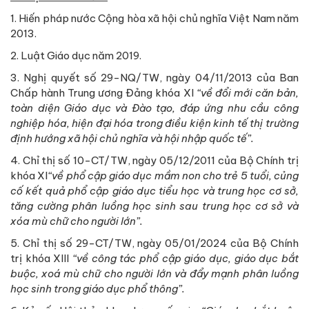
1. Hiến pháp nước Cộng hòa xã hội chủ nghĩa Việt Nam năm
2013.
2. Luật Giáo dục năm 2019.
3. Nghị quyết số 29-NQ/TW, ngày 04/11/2013 của Ban
Chấp hành Trung ương Đảng khóa XI
“về đổi mới căn bản,
toàn diện Giáo dục và Đào tạo, đáp ứng nhu cầu công
nghiệp hóa, hiện đại hóa trong điều kiện kinh tế thị trường
định hướng xã hội chủ nghĩa và hội nhập quốc tế”.
4. Chỉ thị số 10-CT/TW, ngày 05/12/2011 của Bộ Chính trị
khóa XI
“về phổ cập giáo dục mầm non cho trẻ 5 tuổi, củng
cố kết quả phổ cập giáo dục tiểu học và trung học cơ sở,
tăng cường phân luồng học sinh sau trung học cơ sở và
xóa mù chữ cho người lớn”.
5. Chỉ thị số 29-CT/TW, ngày 05/01/2024 của Bộ Chính
trị khóa XIII
“về công tác phổ cập giáo dục, giáo dục bắt
buộc, xoá mù chữ cho người lớn và đẩy mạnh phân luồng
học sinh trong giáo dục phổ thông”.