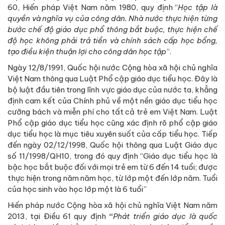
60, Hiến pháp Việt Nam năm 1980, quy định “
Học tập là
quyền và nghĩa vụ của công dân. Nhà nước thực hiện từng
bước chế độ giáo dục phổ thông bắt buộc, thực hiện chế
độ học không phải trả tiền và chính sách cấp học bổng,
tạo điều kiện thuận lợi cho công dân học tập
”.
Ngày 12/8/1991, Quốc hội nước Cộng hòa xã hội chủ nghĩa
Việt Nam thông qua Luật Phổ cập giáo dục tiểu học. Đây là
bộ luật đầu tiên trong lĩnh vực giáo dục của nước ta, khẳng
định cam kết của Chính phủ về một nền giáo dục tiểu học
cưỡng bách và miễn phí cho tất cả trẻ em Việt Nam. Luật
Phổ cập giáo dục tiểu học cũng xác định rõ phổ cập giáo
dục tiểu học là mục tiêu xuyên suốt của cấp tiểu học. Tiếp
đến ngày 02/12/1998, Quốc hội thông qua Luật Giáo dục
số 11/1998/QH10, trong đó quy định “Giáo dục tiểu học là
bậc học bắt buộc đối với mọi trẻ em từ 6 đến 14 tuổi; được
thực hiện trong năm năm học, từ lớp một đến lớp năm. Tuổi
của học sinh vào học lớp một là 6 tuổi”
Hiến pháp nước Cộng hòa xã hội chủ nghĩa Việt Nam năm
2013, tại Điều 61 quy định
“
Phát triển giáo dục là quốc