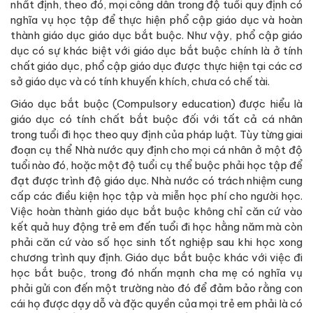
nhất định, theo đó, mọi công dân trong độ tuổi quy định có
nghĩa vụ học tập để thực hiện phổ cập giáo dục và hoàn
thành giáo dục giáo dục bắt buộc. Như vậy, phổ cập giáo
dục có sự khác biệt với giáo dục bắt buộc chính là ở tính
chất giáo dục, phổ cập giáo dục được thực hiện tại các cơ
sở giáo dục và có tính khuyến khích, chưa có chế tài.
Giáo dục bắt buộc (Compulsory education) được hiểu là
giáo dục có tính chất bắt buộc đối với tất cả cá nhân
trong tuổi đi học theo quy định của pháp luật. Tùy từng giai
đoạn cụ thể Nhà nước quy định cho mọi cá nhân ở một độ
tuổi nào đó, hoặc một độ tuổi cụ thể buộc phải học tập để
đạt được trình độ giáo dục. Nhà nước có trách nhiệm cung
cấp các điều kiện học tập và miễn học phí cho người học.
Việc hoàn thành giáo dục bắt buộc không chỉ căn cứ vào
kết quả huy động trẻ em đến tuổi đi học hằng năm mà còn
phải căn cứ vào số học sinh tốt nghiệp sau khi học xong
chương trình quy định. Giáo dục bắt buộc khác với việc đi
học bắt buộc, trong đó nhấn mạnh cha mẹ có nghĩa vụ
phải gửi con đến một trường nào đó để đảm bảo rằng con
cái họ được dạy dỗ và đặc quyền của mọi trẻ em phải là có