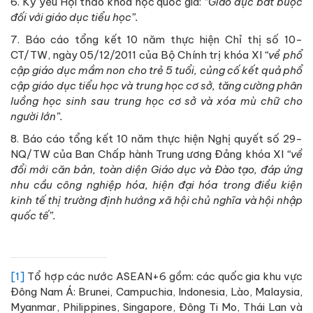
6. Kỷ yếu Hội thảo khoa học quốc gia:
“Giáo dục bắt buộc
đối với giáo dục tiểu học”.
7. Báo cáo tổng kết 10 năm thực hiện Chỉ thị số 10-
CT/TW, ngày 05/12/2011 của Bộ Chính trị khóa XI
“về phổ
cập giáo dục mầm non cho trẻ 5 tuổi, củng cố kết quả phổ
cập giáo dục tiểu học và trung học cơ sở, tăng cường phân
luồng học sinh sau trung học cơ sở và xóa mù chữ cho
người lớn”.
8. Báo cáo tổng kết 10 năm thực hiện Nghị quyết số 29-
NQ/TW của Ban Chấp hành Trung ương Đảng khóa XI
“về
đổi mới căn bản, toàn diện Giáo dục và Đào tạo, đáp ứng
nhu cầu công nghiệp hóa, hiện đại hóa trong điều kiện
kinh tế thị trường định hướng xã hội chủ nghĩa và hội nhập
quốc tế”.
[1]
Tổ hợp các nước ASEAN+6 gồm: các quốc gia khu vực
Đông Nam Á: Brunei, Campuchia, Indonesia, Lào, Malaysia,
Myanmar, Philippines, Singapore, Đông Ti Mo, Thái Lan và