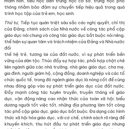
mầm non, tiểu học đến trung học cơ sở, trung học phổ
thông nhằm bảo đảm sự chuyển tiếp hiệu quả trong quá
trình học tập của trẻ em, học sinh.
Thứ tư,
Tiếp tục quán triệt sâu sắc các nghị quyết, chỉ thị
của Đảng, chính sách của Nhà nước về công tác phổ cập
giáo dục nói chung và công tác giáo dục bắt buộc nói riêng,
thể hiện sự quan tâm và trách nhiệm của Đảng và Nhà nước
đối
thế hệ trẻ, tương lai của đất nước, vì sự phát triển bền
vững của dân tộc. Thúc đẩy sự hợp tác, phối hợp chặt chẽ
liên ngành giữa các nhà trường, nhà giáo giáo dục, cha mẹ,
gia đình, người giám hộ, cộng đồng, doanh nghiệp và các tổ
chức quốc tế, trong đó ngành giáo dục là nòng cốt để cùng
nhau đóng góp vào sự phát triển giáo dục của đất nước.
Đẩy mạnh công tác tuyên truyền, truyền thông về giáo
dục, vận động nâng cao nhận thức của toàn xã hội; biểu
dương người tốt việc tốt, những địa phương làm tốt công
tác phổ cập giáo dục, giáo dục bắt buộc. Đa dạng các hình
thức xã hội hóa giáo dục, với cơ chế, chính sách rõ ràng để
khuyến khích, thu hút đầu tư phát triển giáo dục nhưng