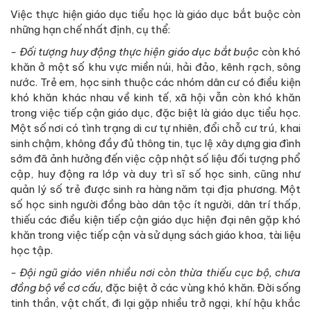
Việc thực hiện giáo dục tiểu học là giáo dục bắt buộc còn
những hạn chế nhất định, cụ thể:
- Đối tượng huy động thực hiện giáo dục bắt buộc
còn khó
khăn ở một số khu vực miền núi, hải đảo, kênh rạch, sông
nước. Trẻ em, học sinh thuộc các nhóm dân cư có điều kiện
khó khăn khác nhau về kinh tế, xã hội vẫn còn khó khăn
trong việc tiếp cận giáo dục, đặc biệt là giáo dục tiểu học.
Một số nơi có tình trạng di cư tự nhiên, đổi chỗ cư trú, khai
sinh chậm, không đầy đủ thông tin, tục lệ xây dựng gia đình
sớm đã ảnh hưởng đến việc cập nhật số liệu đối tượng phổ
cập, huy động ra lớp và duy trì sĩ số học sinh, cũng như
quản lý số trẻ được sinh ra hàng năm tại địa phương. Một
số học sinh người đồng bào dân tộc ít người, dân trí thấp,
thiếu các điều kiện tiếp cận giáo dục hiện đại nên gặp khó
khăn trong việc tiếp cận và sử dụng sách giáo khoa, tài liệu
học tập.
- Đội ngũ giáo viên nhiều nơi còn thừa thiếu cục bộ, chưa
đồng bộ về cơ cấu,
đặc biệt ở các vùng khó khăn. Đời sống
tinh thần, vật chất, đi lại gặp nhiều trở ngại, khí hậu khắc