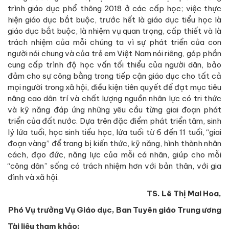
trình giáo dục phổ thông 2018 ở các cấp học; việc thực
hiện giáo dục bắt buộc, trước hết là giáo dục tiểu học là
giáo dục bắt buộc, là nhiệm vụ quan trọng, cấp thiết và là
trách nhiệm của mỗi chúng ta vì sự phát triển của con
người nói chung và của trẻ em Việt Nam nói riêng, góp phần
cung cấp trình độ học vấn tối thiểu của người dân, bảo
đảm cho sự công bằng trong tiếp cận giáo dục cho tất cả
mọi người trong xã hội, điều kiện tiên quyết để đạt mục tiêu
nâng cao dân trí và chất lượng nguồn nhân lực có tri thức
và kỹ năng đáp ứng những yêu cầu từng giai đoạn phát
triển của đất nước. Dựa trên đặc điểm phát triển tâm, sinh
lý lứa tuổi, học sinh tiểu học, lứa tuổi từ 6 đến 11 tuổi, “giai
đoạn vàng” để trang bị kiến thức, kỹ năng, hình thành nhân
cách, đạo đức, năng lực của mỗi cá nhân, giúp cho mỗi
“công dân” sống có trách nhiệm hơn với bản thân, với gia
đình và xã hội.
TS. Lê Thị Mai Hoa,
Phó Vụ trưởng Vụ Giáo dục,
Ban Tuyên giáo Trung ương
Tài liệu tham khảo: