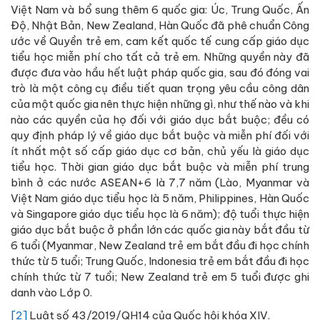
Việt Nam và bổ sung thêm 6 quốc gia: Úc, Trung Quốc, Ấn
Độ, Nhật Bản, New Zealand, Hàn Quốc đã phê chuẩn Công
ước về Quyền trẻ em, cam kết quốc tế cung cấp giáo dục
tiểu học miễn phí cho tất cả trẻ em. Những quyền này đã
được đưa vào hầu hết luật pháp quốc gia, sau đó đóng vai
trò là một công cụ điều tiết quan trọng yêu cầu công dân
của một quốc gia nên thực hiện những gì, như thế nào và khi
nào các quyền của họ đối với giáo dục bắt buộc; đều có
quy định pháp lý về giáo dục bắt buộc và miễn phí đối với
ít nhất một số cấp giáo dục cơ bản, chủ yếu là giáo dục
tiểu học. Thời gian giáo dục bắt buộc và miễn phí trung
bình ở các nước ASEAN+6 là 7,7 năm (Lào, Myanmar và
Việt Nam giáo dục tiểu học là 5 năm, Philippines, Hàn Quốc
và Singapore giáo dục tiểu học là 6 năm); độ tuổi thực hiện
giáo dục bắt buộc ở phần lớn các quốc gia này bắt đầu từ
6 tuổi (Myanmar, New Zealand trẻ em bắt đầu đi học chính
thức từ 5 tuổi; Trung Quốc, Indonesia trẻ em bắt đầu đi học
chính thức từ 7 tuổi; New Zealand trẻ em 5 tuổi được ghi
danh vào Lớp 0.
[2]
Luật số 43/2019/QH14 của Quốc hội khóa XIV.