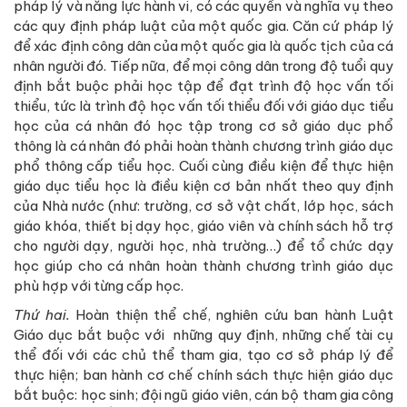
pháp lý và năng lực hành vi, có các quyền và nghĩa vụ theo
các quy định pháp luật của một quốc gia. Căn cứ pháp lý
để xác định công dân của một quốc gia là quốc tịch của cá
nhân người đó. Tiếp nữa, để mọi công dân trong độ tuổi quy
định bắt buộc phải học tập để đạt trình độ học vấn tối
thiểu, tức là trình độ học vấn tối thiểu đối với giáo dục tiểu
học của cá nhân đó học tập trong cơ sở giáo dục phổ
thông là cá nhân đó phải hoàn thành chương trình giáo dục
phổ thông cấp tiểu học. Cuối cùng điều kiện để thực hiện
giáo dục tiểu học là điều kiện cơ bản nhất theo quy định
của Nhà nước (như: trường, cơ sở vật chất, lớp học, sách
giáo khóa, thiết bị dạy học, giáo viên và chính sách hỗ trợ
cho người dạy, người học, nhà trường…) để tổ chức dạy
học giúp cho cá nhân hoàn thành chương trình giáo dục
phù hợp với từng cấp học.
Thứ hai.
Hoàn thiện thể chế, nghiên cứu ban hành Luật
Giáo dục bắt buộc với những quy định, những chế tài cụ
thể đối với các chủ thể tham gia, tạo cơ sở pháp lý để
thực hiện; ban hành cơ chế chính sách thực hiện giáo dục
bắt buộc: học sinh; đội ngũ giáo viên, cán bộ tham gia công