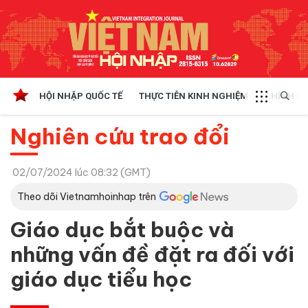
HỘI NHẬP QUỐC TẾ
THỰC TIỄN KINH NGHIỆM
CHÍNH SÁ
Nghiên cứu trao đổi
02/07/2024 lúc 08:32 (GMT)
Theo dõi Vietnamhoinhap trên
Giáo dục bắt buộc và
những vấn đề đặt ra đối với
giáo dục tiểu học