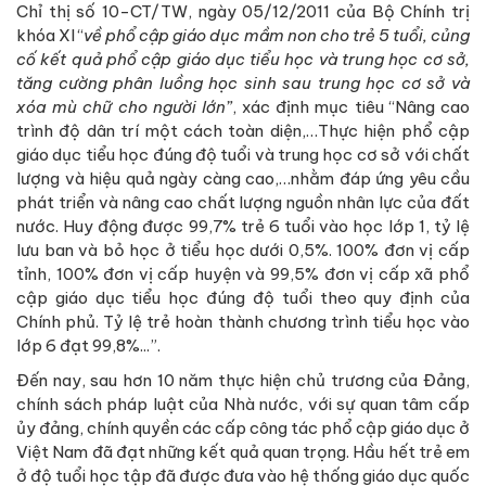
Chỉ thị số 10-CT/TW, ngày 05/12/2011 của Bộ Chính trị
khóa XI “
về phổ cập giáo dục mầm non cho trẻ 5 tuổi, củng
cố kết quả phổ cập giáo dục tiểu học và trung học cơ sở,
tăng cường phân luồng học sinh sau trung học cơ sở và
xóa mù chữ cho người lớn”
, xác định mục tiêu “Nâng cao
trình độ dân trí một cách toàn diện,…Thực hiện phổ cập
giáo dục tiểu học đúng độ tuổi và trung học cơ sở với chất
lượng và hiệu quả ngày càng cao,…nhằm đáp ứng yêu cầu
phát triển và nâng cao chất lượng nguồn nhân lực của đất
nước. Huy động được 99,7% trẻ 6 tuổi vào học lớp 1, tỷ lệ
lưu ban và bỏ học ở tiểu học dưới 0,5%. 100% đơn vị cấp
tỉnh, 100% đơn vị cấp huyện và 99,5% đơn vị cấp xã phổ
cập giáo dục tiểu học đúng độ tuổi theo quy định của
Chính phủ. Tỷ lệ trẻ hoàn thành chương trình tiểu học vào
lớp 6 đạt 99,8%...”.
Đến nay, sau hơn 10 năm thực hiện chủ trương của Đảng,
chính sách pháp luật của Nhà nước, với sự quan tâm cấp
ủy đảng, chính quyền các cấp công tác phổ cập giáo dục ở
Việt Nam đã đạt những kết quả quan trọng. Hầu hết trẻ em
ở độ tuổi học tập đã được đưa vào hệ thống giáo dục quốc