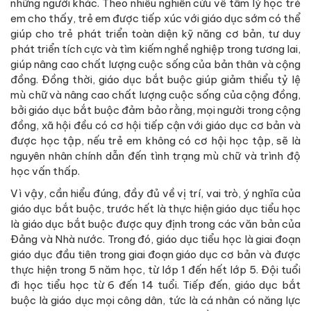
những người khác. Theo nhiều nghiên cứu về tâm lý học trẻ
em cho thấy, trẻ em được tiếp xúc với giáo dục sớm có thể
giúp cho trẻ phát triển toàn diện kỹ năng cơ bản, tư duy
phát triển tích cực và tìm kiếm nghề nghiệp trong tương lai,
giúp nâng cao chất lượng cuộc sống của bản thân và cộng
đồng. Đồng thời, giáo dục bắt buộc giúp giảm thiểu tỷ lệ
mù chữ và nâng cao chất lượng cuộc sống của cộng đồng,
bởi giáo dục bắt buộc đảm bảo rằng, mọi người trong cộng
đồng, xã hội đều có cơ hội tiếp cận với giáo dục cơ bản và
được học tập, nếu trẻ em không có cơ hội học tập, sẽ là
nguyên nhân chính dẫn đến tình trạng mù chữ và trình độ
học vấn thấp.
Vì vậy, cần hiểu đúng, đầy đủ về vị trí, vai trò, ý nghĩa của
giáo dục bắt buộc, trước hết là thực hiện giáo dục tiểu học
là giáo dục bắt buộc được quy định trong các văn bản của
Đảng và Nhà nước. Trong đó, giáo dục tiểu học là giai đoạn
giáo dục đầu tiên trong giai đoạn giáo dục cơ bản và được
thực hiện trong 5 năm học, từ lớp 1 đến hết lớp 5. Đội tuổi
đi học tiểu học từ 6 đến 14 tuổi. Tiếp đến, giáo dục bắt
buộc là giáo dục mọi công dân, tức là cá nhân có năng lực