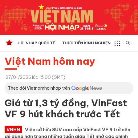
HỘI NHẬP QUỐC TẾ
THỰC TIỄN KINH NGHIỆM
CHÍNH SÁ
Việt Nam hôm nay
27/01/2026 lúc 15:00 (GMT)
Theo dõi Vietnamhoinhap trên
Giá từ 1,3 tỷ đồng, VinFast
VF 9 hút khách trước Tết
VNHN
Việc sở hữu SUV cao cấp VinFast VF 9 trở nên
dễ dàng hơn trong những tuần giáp Tết nhờ các chính