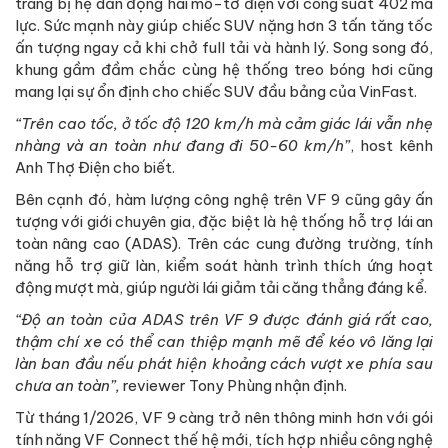
trang bị hệ dẫn động hai mô-tơ điện với công suất 402 mã
lực. Sức mạnh này giúp chiếc SUV nặng hơn 3 tấn tăng tốc
ấn tượng ngay cả khi chở full tải và hành lý. Song song đó,
khung gầm đầm chắc cùng hệ thống treo bóng hơi cũng
mang lại sự ổn định cho chiếc SUV đầu bảng của VinFast.
“Trên cao tốc, ở tốc độ 120 km/h mà cảm giác lái vẫn nhẹ
nhàng và an toàn như đang đi 50-60 km/h”
, host kênh
Anh Thợ Điện cho biết.
Bên cạnh đó, hàm lượng công nghệ trên VF 9 cũng gây ấn
tượng với giới chuyên gia, đặc biệt là hệ thống hỗ trợ lái an
toàn nâng cao (ADAS). Trên các cung đường trường, tính
năng hỗ trợ giữ làn, kiểm soát hành trình thích ứng hoạt
động mượt mà, giúp người lái giảm tải căng thẳng đáng kể.
“Độ an toàn của ADAS trên VF 9 được đánh giá rất cao,
thậm chí xe có thể can thiệp mạnh mẽ để kéo vô lăng lại
làn ban đầu nếu phát hiện khoảng cách vượt xe phía sau
chưa an toàn”,
reviewer Tony Phùng nhận định.
Từ tháng 1/2026, VF 9 càng trở nên thông minh hơn với gói
tính năng VF Connect thế hệ mới, tích hợp nhiều công nghệ