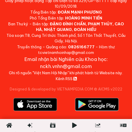
Giấy phép hoạt động Tạp chí Điện tử số 329/GP-BTTTT cấp ngày
10/09/2018.
Tổng Biên tập:
ĐOÀN MẠNH PHƯƠNG
Phó Tổng Biên tập:
HOÀNG MINH TIẾN
Ban Thư ký - Biên tập:
ĐẶNG ĐÌNH CHẤN, PHẠM THỦY, CAO
HÀ, NHẬT QUANG, ĐOÀN HIẾU
Tòa soạn:T8, Cung Trí thức Thành phố, Số 1 Tôn Thất Thuyết, Cầu
Giấy, Hà Nội.
Truyền thông - Quảng cáo:
0826166777
- Hòm thư:
tcvietnamhoinhap@gmail.com
Email nhận bài Nghiên cứu Khoa học:
nckh.vnhn@gmail.com
Ghi rõ nguồn "Việt Nam Hội Nhập" khi phát hành từ Website này.
Kênh RSS
Designed & developed by VIETNAMPEDIA.COM
©
AICMS v2022