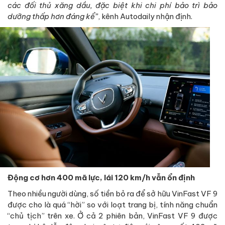
các đối thủ xăng dầu, đặc biệt khi chi phí bảo trì bảo
dưỡng thấp hơn đáng kể”
, kênh Autodaily nhận định.
Động cơ hơn 400 mã lực, lái 120 km/h vẫn ổn định
Theo nhiều người dùng, số tiền bỏ ra để sở hữu VinFast VF 9
được cho là quá “hời” so với loạt trang bị, tính năng chuẩn
“chủ tịch” trên xe. Ở cả 2 phiên bản, VinFast VF 9 được