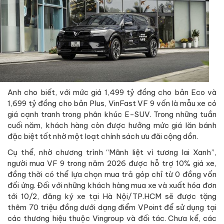
Anh cho biết, với mức giá 1,499 tỷ đồng cho bản Eco và
1,699 tỷ đồng cho bản Plus, VinFast VF 9 vốn là mẫu xe có
giá cạnh tranh trong phân khúc E-SUV. Trong những tuần
cuối năm, khách hàng còn được hưởng mức giá lăn bánh
đặc biệt tốt nhờ một loạt chính sách ưu đãi cộng dồn.
Cụ thể, nhờ chương trình “Mãnh liệt vì tương lai Xanh”,
người mua VF 9 trong năm 2026 được hỗ trợ 10% giá xe,
đồng thời có thể lựa chọn mua trả góp chỉ từ 0 đồng vốn
đối ứng. Đối với những khách hàng mua xe và xuất hóa đơn
tới 10/2, đăng ký xe tại Hà Nội/TP.HCM sẽ được tặng
thêm 70 triệu đồng dưới dạng điểm VPoint để sử dụng tại
các thương hiệu thuộc Vingroup và đối tác. Chưa kể, các