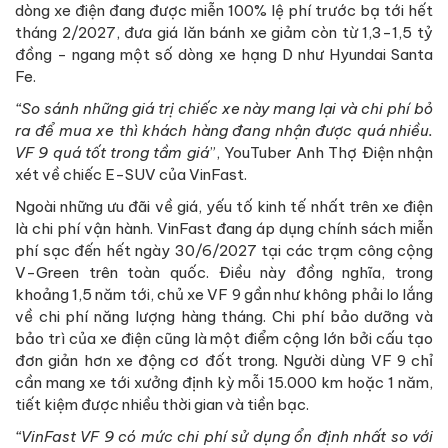
dòng xe điện đang được miễn 100% lệ phí trước bạ tới hết
tháng 2/2027, đưa giá lăn bánh xe giảm còn từ 1,3-1,5 tỷ
đồng - ngang một số dòng xe hạng D như Hyundai Santa
Fe.
“So sánh những giá trị chiếc xe này mang lại và chi phí bỏ
ra để mua xe thì khách hàng đang nhận được quá nhiều.
VF 9 quá tốt trong tầm giá
”, YouTuber Anh Thợ Điện nhận
xét về chiếc E-SUV của VinFast.
Ngoài những ưu đãi về giá, yếu tố kinh tế nhất trên xe điện
là chi phí vận hành. VinFast đang áp dụng chính sách miễn
phí sạc đến hết ngày 30/6/2027 tại các trạm công cộng
V-Green trên toàn quốc. Điều này đồng nghĩa, trong
khoảng 1,5 năm tới, chủ xe VF 9 gần như không phải lo lắng
về chi phí năng lượng hàng tháng. Chi phí bảo dưỡng và
bảo trì của xe điện cũng là một điểm cộng lớn bởi cấu tạo
đơn giản hơn xe động cơ đốt trong. Người dùng VF 9 chỉ
cần mang xe tới xưởng định kỳ mỗi 15.000 km hoặc 1 năm,
tiết kiệm được nhiều thời gian và tiền bạc.
“VinFast VF 9 có mức chi phí sử dụng ổn định nhất so với