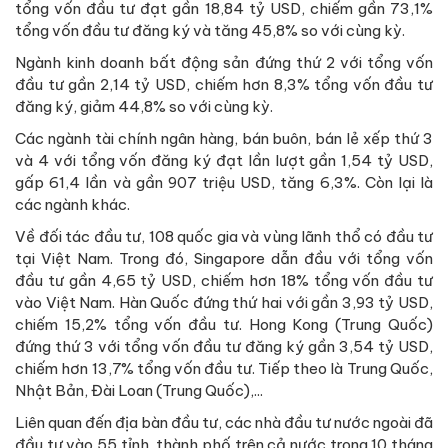
tổng vốn đầu tư đạt gần 18,84 tỷ USD, chiếm gần 73,1%
tổng vốn đầu tư đăng ký và tăng 45,8% so với cùng kỳ.
Ngành kinh doanh bất động sản đứng thứ 2 với tổng vốn
đầu tư gần 2,14 tỷ USD, chiếm hơn 8,3% tổng vốn đầu tư
đăng ký, giảm 44,8% so với cùng kỳ.
Các ngành tài chính ngân hàng, bán buôn, bán lẻ xếp thứ 3
và 4 với tổng vốn đăng ký đạt lần lượt gần 1,54 tỷ USD,
gấp 61,4 lần và gần 907 triệu USD, tăng 6,3%. Còn lại là
các ngành khác.
Về đối tác đầu tư, 108 quốc gia và vùng lãnh thổ có đầu tư
tại Việt Nam. Trong đó, Singapore dẫn đầu với tổng vốn
đầu tư gần 4,65 tỷ USD, chiếm hơn 18% tổng vốn đầu tư
vào Việt Nam. Hàn Quốc đứng thứ hai với gần 3,93 tỷ USD,
chiếm 15,2% tổng vốn đầu tư. Hong Kong (Trung Quốc)
đứng thứ 3 với tổng vốn đầu tư đăng ký gần 3,54 tỷ USD,
chiếm hơn 13,7% tổng vốn đầu tư. Tiếp theo là Trung Quốc,
Nhật Bản, Đài Loan (Trung Quốc),...
Liên quan đến địa bàn đầu tư, các nhà đầu tư nước ngoài đã
đầu tư vào 55 tỉnh, thành phố trên cả nước trong 10 tháng