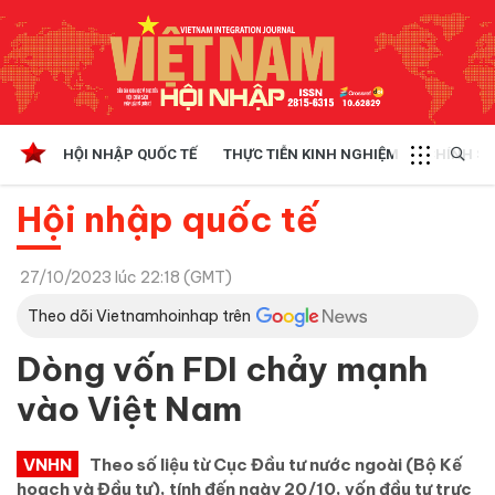
HỘI NHẬP QUỐC TẾ
THỰC TIỄN KINH NGHIỆM
CHÍNH SÁ
Hội nhập quốc tế
27/10/2023 lúc 22:18 (GMT)
Theo dõi Vietnamhoinhap trên
Dòng vốn FDI chảy mạnh
vào Việt Nam
VNHN
Theo số liệu từ Cục Đầu tư nước ngoài (Bộ Kế
hoạch và Đầu tư), tính đến ngày 20/10, vốn đầu tư trực