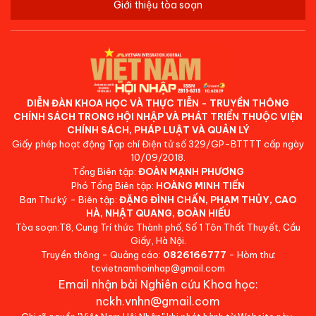
Giới thiệu tòa soạn
DIỄN ĐÀN KHOA HỌC VÀ THỰC TIỄN - TRUYỀN THÔNG
CHÍNH SÁCH TRONG HỘI NHẬP VÀ PHÁT TRIỂN THUỘC VIỆN
CHÍNH SÁCH, PHÁP LUẬT VÀ QUẢN LÝ
Giấy phép hoạt động Tạp chí Điện tử số 329/GP-BTTTT cấp ngày
10/09/2018.
Tổng Biên tập:
ĐOÀN MẠNH PHƯƠNG
Phó Tổng Biên tập:
HOÀNG MINH TIẾN
Ban Thư ký - Biên tập:
ĐẶNG ĐÌNH CHẤN, PHẠM THỦY, CAO
HÀ, NHẬT QUANG, ĐOÀN HIẾU
Tòa soạn:T8, Cung Trí thức Thành phố, Số 1 Tôn Thất Thuyết, Cầu
Giấy, Hà Nội.
Truyền thông - Quảng cáo:
0826166777
- Hòm thư:
tcvietnamhoinhap@gmail.com
Email nhận bài Nghiên cứu Khoa học:
nckh.vnhn@gmail.com