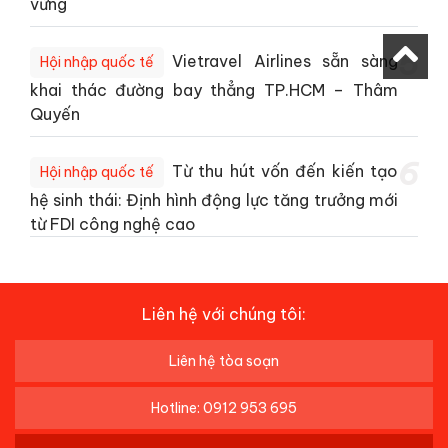
vững
5
Vietravel Airlines sẵn sàng
Hội nhập quốc tế
khai thác đường bay thẳng TP.HCM – Thâm
Quyến
6
Từ thu hút vốn đến kiến tạo
Hội nhập quốc tế
hệ sinh thái: Định hình động lực tăng trưởng mới
từ FDI công nghệ cao
Liên hệ với chúng tôi:
Liên hệ tòa soạn
Hotline: 0912 953 695