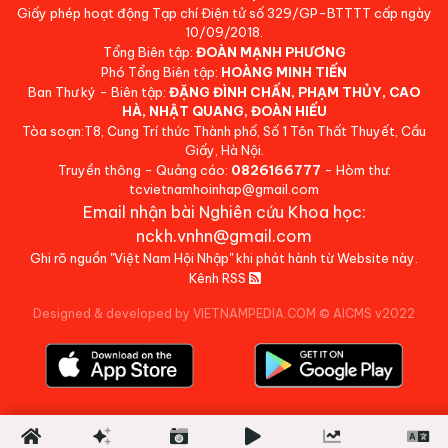
Giấy phép hoạt động Tạp chí Điện tử số 329/GP-BTTTT cấp ngày
10/09/2018.
Tổng Biên tập:
ĐOÀN MẠNH PHƯƠNG
Phó Tổng Biên tập:
HOÀNG MINH TIẾN
Ban Thư ký - Biên tập:
ĐẶNG ĐÌNH CHẤN, PHẠM THỦY, CAO
HÀ, NHẬT QUANG, ĐOÀN HIẾU
Tòa soạn:T8, Cung Trí thức Thành phố, Số 1 Tôn Thất Thuyết, Cầu
Giấy, Hà Nội.
Truyền thông - Quảng cáo:
0826166777
- Hòm thư:
tcvietnamhoinhap@gmail.com
Email nhận bài Nghiên cứu Khoa học:
nckh.vnhn@gmail.com
Ghi rõ nguồn "Việt Nam Hội Nhập" khi phát hành từ Website này.
Kênh RSS
Designed & developed by VIETNAMPEDIA.COM
©
AICMS v2022