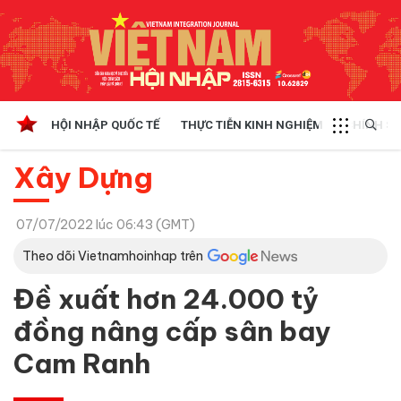
HỘI NHẬP QUỐC TẾ
THỰC TIỄN KINH NGHIỆM
CHÍNH SÁ
Xây Dựng
07/07/2022 lúc 06:43 (GMT)
Theo dõi Vietnamhoinhap trên
Đề xuất hơn 24.000 tỷ
đồng nâng cấp sân bay
Cam Ranh