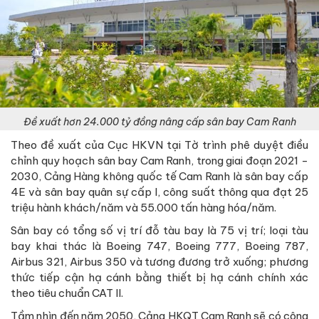
Đề xuất hơn 24.000 tỷ đồng nâng cấp sân bay Cam Ranh
Theo đề xuất của Cục HKVN tại Tờ trình phê duyệt điều
chỉnh quy hoạch sân bay Cam Ranh, trong giai đoạn 2021 -
2030, Cảng Hàng không quốc tế Cam Ranh là sân bay cấp
4E và sân bay quân sự cấp I, công suất thông qua đạt 25
triệu hành khách/năm và 55.000 tấn hàng hóa/năm.
Sân bay có tổng số vị trí đỗ tàu bay là 75 vị trí; loại tàu
bay khai thác là Boeing 747, Boeing 777, Boeing 787,
Airbus 321, Airbus 350 và tương đương trở xuống; phương
thức tiếp cận hạ cánh bằng thiết bị hạ cánh chính xác
theo tiêu chuẩn CAT II.
Tầm nhìn đến năm 2050, Cảng HKQT Cam Ranh sẽ có công