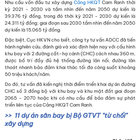
Nhu cầu vốn đầu tư xây dựng
Cảng HKQT
Cam Ranh thời
kỳ 2021 - 2030 và tầm nhìn đến năm 2050 dự kiến là
39.376 tỷ đồng, trong đó thời kỳ 2021 - 2030 dự kiến là
24.311 tỷ đồng; giai đoạn sau 2030 tầm nhìn đến năm 2050
dự kiến là 15.065 tỷ đồng.
Đặc biệt, Cục HKVN cho biết, công ty tư vấn ADCC đã tiến
hành nghiên cứu, đánh giá và xác định hiện nay với cấu hình
khu bay với 2 đường cất-hạ cánh (CHC) cách nhau 360 m,
được bố trí đầy đủ hệ thống đường lăn nối, đường lăn
thoát nhanh bảo đảm khai thác tối đa công suất khoảng
50 triệu khách/năm.
Do đó, tư vấn đã kiến nghị thời điểm triển khai dự án đường
CHC số 3 đồng bộ với khu bay và khu mặt đất giai đoạn
2065 - 2070 hoặc khi có nhu cầu để bảo đảm sự phát
triển liên tục của Cảng HKQT Cam Ranh.
11 dự án sân bay bị Bộ GTVT "từ chối"
xây dựng