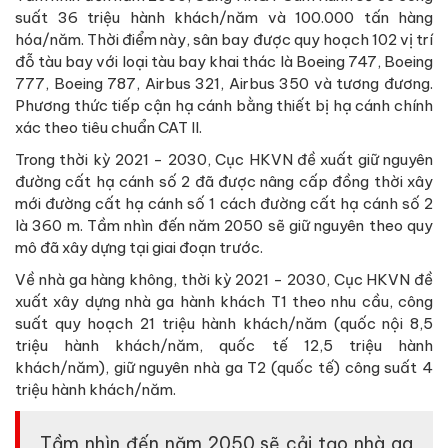
suất 36 triệu hành khách/năm và 100.000 tấn hàng
hóa/năm. Thời điểm này, sân bay được quy hoạch 102 vị trí
đỗ tàu bay với loại tàu bay khai thác là Boeing 747, Boeing
777, Boeing 787, Airbus 321, Airbus 350 và tương đương.
Phương thức tiếp cận hạ cánh bằng thiết bị hạ cánh chính
xác theo tiêu chuẩn CAT II.
Trong thời kỳ 2021 - 2030, Cục HKVN đề xuất giữ nguyên
đường cất hạ cánh số 2 đã được nâng cấp đồng thời xây
mới đường cất hạ cánh số 1 cách đường cất hạ cánh số 2
là 360 m. Tầm nhìn đến năm 2050 sẽ giữ nguyên theo quy
mô đã xây dựng tại giai đoạn trước.
Về nhà ga hàng không, thời kỳ 2021 - 2030, Cục HKVN đề
xuất xây dựng nhà ga hành khách T1 theo nhu cầu, công
suất quy hoạch 21 triệu hành khách/năm (quốc nội 8,5
triệu hành khách/năm, quốc tế 12,5 triệu hành
khách/năm), giữ nguyên nhà ga T2 (quốc tế) công suất 4
triệu hành khách/năm.
Tầm nhìn đến năm 2050 sẽ cải tạo nhà ga