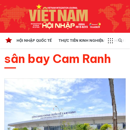
HỘI NHẬP QUỐC TẾ
THỰC TIỄN KINH NGHIỆM
CHÍNH SÁ
sân bay Cam Ranh