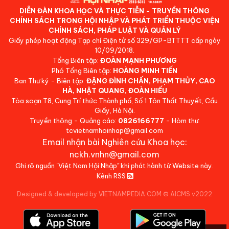
DIỄN ĐÀN KHOA HỌC VÀ THỰC TIỄN - TRUYỀN THÔNG
CHÍNH SÁCH TRONG HỘI NHẬP VÀ PHÁT TRIỂN THUỘC VIỆN
CHÍNH SÁCH, PHÁP LUẬT VÀ QUẢN LÝ
Giấy phép hoạt động Tạp chí Điện tử số 329/GP-BTTTT cấp ngày
10/09/2018.
Tổng Biên tập:
ĐOÀN MẠNH PHƯƠNG
Phó Tổng Biên tập:
HOÀNG MINH TIẾN
Ban Thư ký - Biên tập:
ĐẶNG ĐÌNH CHẤN, PHẠM THỦY, CAO
HÀ, NHẬT QUANG, ĐOÀN HIẾU
Tòa soạn:T8, Cung Trí thức Thành phố, Số 1 Tôn Thất Thuyết, Cầu
Giấy, Hà Nội.
Truyền thông - Quảng cáo:
0826166777
- Hòm thư:
tcvietnamhoinhap@gmail.com
Email nhận bài Nghiên cứu Khoa học:
nckh.vnhn@gmail.com
Ghi rõ nguồn "Việt Nam Hội Nhập" khi phát hành từ Website này.
Kênh RSS
Designed & developed by VIETNAMPEDIA.COM
©
AICMS v2022