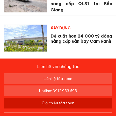
nâng cấp QL31 tại Bắc
Giang
XÂY DỰNG
Đề xuất hơn 24.000 tỷ đồng
nâng cấp sân bay Cam Ranh
Liên hệ với chúng tôi:
Liên hệ tòa soạn
Hotline: 0912 953 695
Giới thiệu tòa soạn