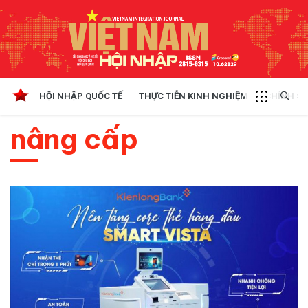
HỘI NHẬP QUỐC TẾ
THỰC TIỄN KINH NGHIỆM
CHÍNH SÁ
nâng cấp