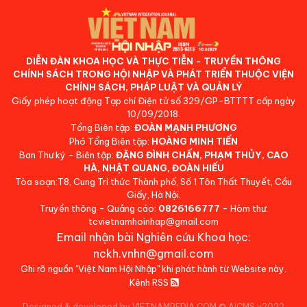
DIỄN ĐÀN KHOA HỌC VÀ THỰC TIỄN - TRUYỀN THÔNG
CHÍNH SÁCH TRONG HỘI NHẬP VÀ PHÁT TRIỂN THUỘC VIỆN
CHÍNH SÁCH, PHÁP LUẬT VÀ QUẢN LÝ
Giấy phép hoạt động Tạp chí Điện tử số 329/GP-BTTTT cấp ngày
10/09/2018.
Tổng Biên tập:
ĐOÀN MẠNH PHƯƠNG
Phó Tổng Biên tập:
HOÀNG MINH TIẾN
Ban Thư ký - Biên tập:
ĐẶNG ĐÌNH CHẤN, PHẠM THỦY, CAO
HÀ, NHẬT QUANG, ĐOÀN HIẾU
Tòa soạn:T8, Cung Trí thức Thành phố, Số 1 Tôn Thất Thuyết, Cầu
Giấy, Hà Nội.
Truyền thông - Quảng cáo:
0826166777
- Hòm thư:
tcvietnamhoinhap@gmail.com
Email nhận bài Nghiên cứu Khoa học:
nckh.vnhn@gmail.com
Ghi rõ nguồn "Việt Nam Hội Nhập" khi phát hành từ Website này.
Kênh RSS
Designed & developed by VIETNAMPEDIA.COM
©
AICMS v2022