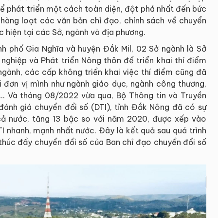
để phát triển một cách toàn diện, đột phá nhất đến bức
à hàng loạt các văn bản chỉ đạo, chính sách về chuyển
 hiện tại các Sở, ngành và địa phương.
h phố Gia Nghĩa và huyện Đắk Mil, 02 Sở ngành là Sở
nghiệp và Phát triển Nông thôn để triển khai thí điểm
ngành, các cấp không triển khai việc thí điểm cũng đã
ại đơn vị mình như ngành giáo dục, ngành công thương,
... Và tháng 08/2022 vừa qua, Bộ Thông tin và Truyền
ánh giá chuyển đổi số (DTI), tỉnh Đắk Nông đã có sự
cả nước, tăng 13 bậc so với năm 2020, được xếp vào
I nhanh, mạnh nhất nước. Đây là kết quả sau quá trình
p thúc đẩy chuyển đổi số của Ban chỉ đạo chuyển đổi số