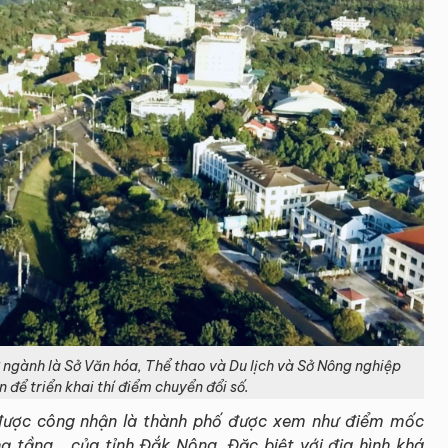
 ngành là Sở Văn hóa, Thể thao và Du lịch và Sở Nông nghiệp
 để triển khai thí điểm chuyển đổi số.
 được công nhận là thành phố được xem như điểm mốc
hạ tầng… của tỉnh Đắk Nông. Đặc biệt với địa hình khá