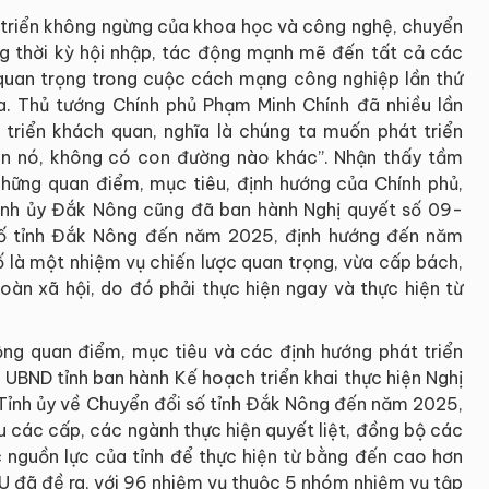
t triển không ngừng của khoa học và công nghệ, chuyển
ong thời kỳ hội nhập, tác động mạnh mẽ đến tất cả các
ò quan trọng trong cuộc cách mạng công nghiệp lần thứ
a. Thủ tướng Chính phủ Phạm Minh Chính đã nhiều lần
 triển khách quan, nghĩa là chúng ta muốn phát triển
 hiện nó, không có con đường nào khác”. Nhận thấy tầm
hững quan điểm, mục tiêu, định hướng của Chính phủ,
Tỉnh ủy Đắk Nông cũng đã ban hành Nghị quyết số 09-
số tỉnh Đắk Nông đến năm 2025, định hướng đến năm
ố là một nhiệm vụ chiến lược quan trọng, vừa cấp bách,
toàn xã hội, do đó phải thực hiện ngay và thực hiện từ
ộng quan điểm, mục tiêu và các định hướng phát triển
UBND tỉnh ban hành Kế hoạch triển khai thực hiện Nghị
ỉnh ủy về Chuyển đổi số tỉnh Đắk Nông đến năm 2025,
 các cấp, các ngành thực hiện quyết liệt, đồng bộ các
c nguồn lực của tỉnh để thực hiện từ bằng đến cao hơn
 đã đề ra, với 96 nhiệm vụ thuộc 5 nhóm nhiệm vụ tập