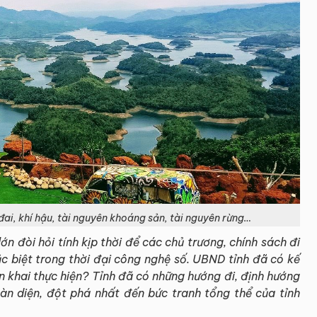
đai, khí hậu, tài nguyên khoáng sản, tài nguyên rừng…
lớn đòi hỏi tính kịp thời để các chủ trương, chính sách đi
ặc biệt trong thời đại công nghệ số. UBND tỉnh đã có kế
ển khai thực hiện? Tỉnh đã có những hướng đi, định hướng
àn diện, đột phá nhất đến bức tranh tổng thể của tỉnh