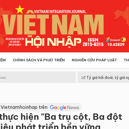
IỆM
CHÍNH SÁCH VÀ PHÁT TRIỂN
NGHIÊN CỨU PHÁP LUẬT
TH
HÓA XÃ HỘI
CHÍNH SÁCH
ews
Tỷ giá hối đoái, tỷ giá n
 TIỄN QUẢN LÝ
VIỆT NAM ĐIỂM ĐẾN
 Vietnamhoinhap trên
hực hiện "Ba trụ cột, Ba đột
iêu phát triển bền vững