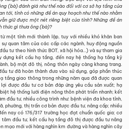
 ông (bà) đánh giá như thế nào đối với cơ sở hạ tầng của
gian tới, tỉnh có những đề án quy hoạch như thế nào nhằm
vẫn giữ được một nét riêng biệt của tỉnh? Những đề án
 thức gì thưa ông (bà)?
ừ một tỉnh mới thành lập, tuy với nhiều khó khăn ban
, sự quan tâm của các cấp các ngành, huy động nguồn
đầu tư theo hình thức BOT, xã hội hóa…) và sự tham gia
 dựng kết cấu hạ tầng, đến nay hệ thống hạ tầng kỹ
hành, bộ mặt đô thị, nông thôn ngày càng khang trang.
 đầu tư đã hoàn thành đưa vào sử dụng, góp phần thúc
ở hạ tầng giao thông trong những năm qua đã được quan
 lợi được đầu tư cơ bản đáp ứng yêu cầu sản xuất; hạ
biệt hệ thống lưới điện nông thôn phát triển nhanh; kết
m đầu tư, nhiều công trình như: bệnh viện đa khoa tỉnh,
ã, phường, thị trấn cơ bản được đầu tư, nâng cấp; nhiều
ến nay có 176/317 trường học đạt chuẩn quốc gia; cơ
 tâm đầu tư, kết cấu hạ tầng đô thị được đầu tư nâng
ện mạo mới với hàng nghìn km đường và hàng nghìn cây