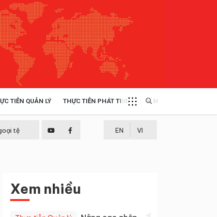
ỰC TIỄN QUẢN LÝ
THỰC TIỄN PHÁT TRIỂN
MULTIMEDIA
TÀI NGUYÊN - MÔI TRƯỜNG
goại tệ
EN
VI
THỰC TIỄN - KINH NGHIỆM
Xem nhiều