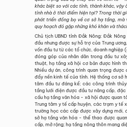
khác biệt so với các tỉnh, thành khác, vậy
tỉnh nhà ở thời điểm hiện tại? Trong thời 
phát triển đồng bọ về cơ sở hạ tầng, mà 
quy hoạch đó gặp những khó khăn và thách
Chủ tịch UBND tỉnh Đắk Nông: Đắk Nông t
đầu nhưng được sự hỗ trợ của Trung ương
vốn đầu tư từ các tổ chức, doanh nghiệp (
đóng góp của nhân dân trong đầu tư xây
thuật, hạ tầng xã hội cơ bản được hình t
Nhiều dự án, công trình quan trọng được
đẩy nền kinh tế của tỉnh. Hệ thống cơ s
tâm đầu tư đáng kể; các công trình thủy
tầng lưới điện được đầu tư nâng cấp, đặc 
cấu hạ tầng văn hóa - xã hội được quan tâ
Trung tâm y tế cấp huyện, các trạm y tế x
trường học các cấp được xây dựng mới, đ
sở hạ tầng văn hóa - thể thao được quan
cấp, mở rộng; hạ tầng nông thôn mang di