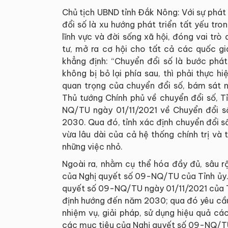
Chủ tịch UBND tỉnh Đắk Nông: Với sự phá
đổi số là xu hướng phát triển tất yếu tr
lĩnh vực và đời sống xã hội, đóng vai tr
tư, mở ra cơ hội cho tất cả các quốc gi
khẳng định: “Chuyển đổi số là bước phát
không bị bỏ lại phía sau, thì phải thực
quan trọng của chuyển đổi số, bám sát n
Thủ tướng Chính phủ về chuyển đổi số, 
NQ/TU ngày 01/11/2021 về Chuyển đổi 
2030. Qua đó, tỉnh xác định chuyển đổi s
vừa lâu dài của cả hệ thống chính trị và 
những việc nhỏ.
Ngoài ra, nhằm cụ thể hóa đầy đủ, sâu r
của Nghị quyết số 09-NQ/TU của Tỉnh ủy. 
quyết số 09-NQ/TU ngày 01/11/2021 của T
định hướng đến năm 2030; qua đó yêu cầu
nhiệm vụ, giải pháp, sử dụng hiệu quả cá
các mục tiêu của Nghị quyết số 09-NQ/TU