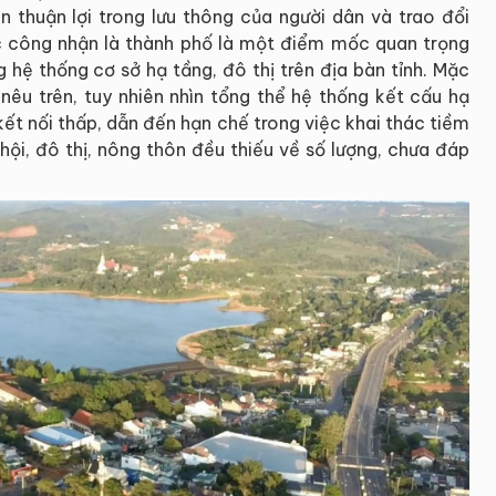
n thuận lợi trong lưu thông của người dân và trao đổi
c công nhận là thành phố là một điểm mốc quan trọng
 hệ thống cơ sở hạ tầng, đô thị trên địa bàn tỉnh. Mặc
nêu trên, tuy nhiên nhìn tổng thể hệ thống kết cấu hạ
kết nối thấp, dẫn đến hạn chế trong việc khai thác tiềm
ã hội, đô thị, nông thôn đều thiếu về số lượng, chưa đáp