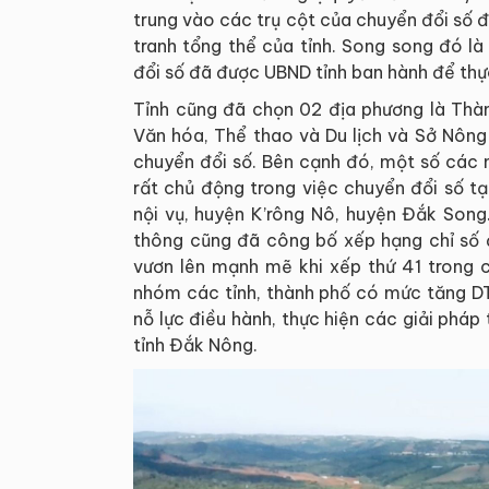
trung vào các trụ cột của chuyển đổi số 
tranh tổng thể của tỉnh. Song song đó l
đổi số đã được UBND tỉnh ban hành để thực
Tỉnh cũng đã chọn 02 địa phương là Thàn
Văn hóa, Thể thao và Du lịch và Sở Nông 
chuyển đổi số. Bên cạnh đó, một số các 
rất chủ động trong việc chuyển đổi số t
nội vụ, huyện K’rông Nô, huyện Đắk Song
thông cũng đã công bố xếp hạng chỉ số đ
vươn lên mạnh mẽ khi xếp thứ 41 trong 
nhóm các tỉnh, thành phố có mức tăng DT
nỗ lực điều hành, thực hiện các giải phá
tỉnh Đắk Nông.