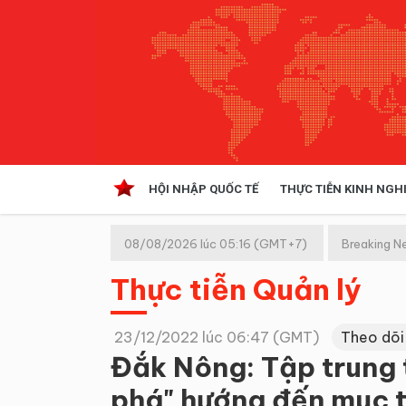
HỘI NHẬP QUỐC TẾ
THỰC TIỄN KINH NGH
HỘI NHẬP QUỐC TẾ
VĂN 
08/08/2026 lúc 05:16 (GMT+7)
Breaking N
Kinh tế hội nhập
Thực tiễn Quản lý
Doanh nghiệp
NGHIÊN CỨU PHÁP LUẬT
THỰC
23/12/2022 lúc 06:47 (GMT)
Theo dõi
Đắk Nông: Tập trung t
phá" hướng đến mục t