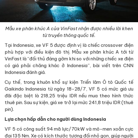
Mẫu xe phân khúc A của VinFast nhận được nhiều lời khen
từ truyền thông quốc tế.
Tại Indonesia, xe VF 5 được định vị là chiếc crossover điện
phù hợp với điều kiện đô thị. Mẫu xe phân khúc A tới từ
VinFast là “đối thủ đáng gờm khi so với những chiếc xe điện
có giá phải chăng khác ở Indonesia”, bài viết trên CNN
Indonesia đánh giá.
Cụ thể, trong khuôn khổ sự kiện Triển lãm Ô tô Quốc tế
Gaikindo Indonesia từ ngày 18-28/7, VF 5 có mức giá ưu
đãi đặc biệt là 218,25 triệu IDR nếu mua theo hình thức
thuê pin. Sau sự kiện, giá xe trở lại mức 241,8 triệu IDR (thuê
pin).
Lựa chọn hấp dẫn cho người dùng Indonesia
VF 5 có công suất 94 mã lực/70kW và mô-men xoắn cực
đại 135 Nm. Xe có kích thước tương đối nhỏ gọn, giúp người