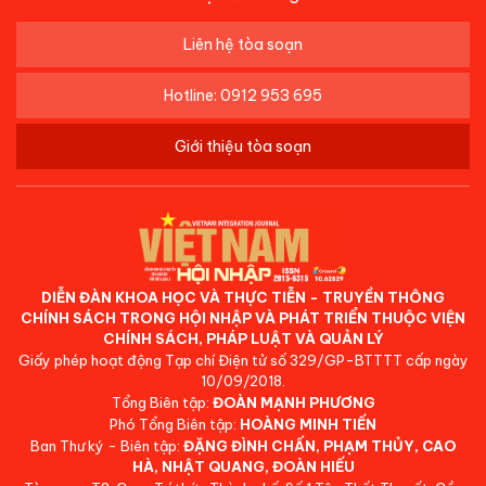
Liên hệ tòa soạn
Hotline: 0912 953 695
Giới thiệu tòa soạn
DIỄN ĐÀN KHOA HỌC VÀ THỰC TIỄN - TRUYỀN THÔNG
CHÍNH SÁCH TRONG HỘI NHẬP VÀ PHÁT TRIỂN THUỘC VIỆN
CHÍNH SÁCH, PHÁP LUẬT VÀ QUẢN LÝ
Giấy phép hoạt động Tạp chí Điện tử số 329/GP-BTTTT cấp ngày
10/09/2018.
Tổng Biên tập:
ĐOÀN MẠNH PHƯƠNG
Phó Tổng Biên tập:
HOÀNG MINH TIẾN
Ban Thư ký - Biên tập:
ĐẶNG ĐÌNH CHẤN, PHẠM THỦY, CAO
HÀ, NHẬT QUANG, ĐOÀN HIẾU