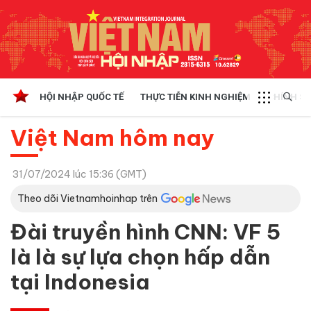
HỘI NHẬP QUỐC TẾ
THỰC TIỄN KINH NGHIỆM
CHÍNH SÁ
Việt Nam hôm nay
31/07/2024 lúc 15:36 (GMT)
Theo dõi Vietnamhoinhap trên
Đài truyền hình CNN: VF 5
là là sự lựa chọn hấp dẫn
tại Indonesia