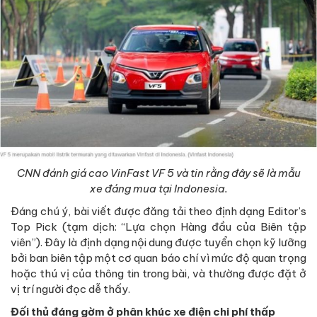
CNN đánh giá cao VinFast VF 5 và tin rằng đây sẽ là mẫu
xe đáng mua tại Indonesia.
Đáng chú ý, bài viết được đăng tải theo định dạng Editor’s
Top Pick (tạm dịch: “Lựa chọn Hàng đầu của Biên tập
viên”). Đây là định dạng nội dung được tuyển chọn kỹ lưỡng
bởi ban biên tập một cơ quan báo chí vì mức độ quan trọng
hoặc thú vị của thông tin trong bài, và thường được đặt ở
vị trí người đọc dễ thấy.
Đối thủ đáng gờm ở phân khúc xe điện chi phí thấp