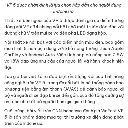
VF 5 được nhận định là lựa chọn hấp dẫn cho người dùng
Indonesia.
Thiết kế bên ngoài của VF 5 được đánh giá có điểm tương
đồng với VF e34 nhưng nổi bật nhờ mặt trước độc đáo với
đường chữ V trên mui xe và đèn pha LED dạng hộp.
Nội thất xe nổi bật với các điểm nhấn màu đen, bao gồm
màn hình 8 inch tiện dụng với khả năng tương thích Apple
CarPlay và Android Auto. Việc tích hợp cả cổng sạc 7,5W
và 18W đáp ứng nhu cầu của người lái và hành khách hiện
đại.
Tác giả bài viết tỏ ra đặc biệt ấn tượng với các tính năng
công nghệ trên VF 5, trong đó nổi bật là hệ thống cảnh báo
phương tiện bằng âm thanh (AVAS) để cảnh báo người đi
bộ và người đi xe đạp khi xe đến gần, qua đó tăng cường sự
an toàn cho tất cả người tham gia giao thông.
Cuối cùng, bài viết trên CNN Indonesia đánh giá VinFast VF
5 là sản phẩm đáng mua tại thị trường xe điện đang phát
triển của Indonesia.