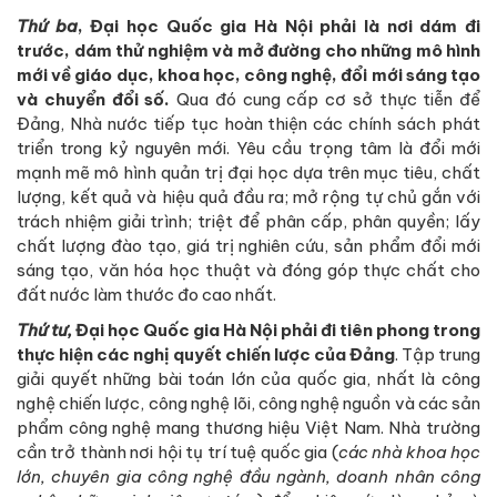
Thứ ba
, Đại học Quốc gia Hà Nội phải là nơi dám đi
trước, dám thử nghiệm và mở đường cho những mô hình
mới về giáo dục, khoa học, công nghệ, đổi mới sáng tạo
và chuyển đổi số.
Qua đó cung cấp cơ sở thực tiễn để
Đảng, Nhà nước tiếp tục hoàn thiện các chính sách phát
triển trong kỷ nguyên mới. Yêu cầu trọng tâm là đổi mới
mạnh mẽ mô hình quản trị đại học dựa trên mục tiêu, chất
lượng, kết quả và hiệu quả đầu ra; mở rộng tự chủ gắn với
trách nhiệm giải trình; triệt để phân cấp, phân quyền; lấy
chất lượng đào tạo, giá trị nghiên cứu, sản phẩm đổi mới
sáng tạo, văn hóa học thuật và đóng góp thực chất cho
đất nước làm thước đo cao nhất.
Thứ tư,
Đại học Quốc gia Hà Nội phải đi tiên phong trong
thực hiện các nghị quyết chiến lược của Đảng
. Tập trung
giải quyết những bài toán lớn của quốc gia, nhất là công
nghệ chiến lược, công nghệ lõi, công nghệ nguồn và các sản
phẩm công nghệ mang thương hiệu Việt Nam. Nhà trường
cần trở thành nơi hội tụ trí tuệ quốc gia (
các nhà khoa học
lớn, chuyên gia công nghệ đầu ngành, doanh nhân công