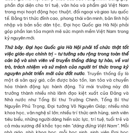
phần đại diện cho trí tuệ, văn hóa và phẩm giá Việt Nam
trong mọi hoạt động học thuật, đối ngoại và giao lưu quốc
tế. Bằng tri thức đỉnh cao, phong thái văn minh, bản lĩnh hội
nhập và bản sắc dân tộc, Đại học Quốc gia Hà Nội phải
góp phần lan tỏa mạnh mẽ sức mạnh mềm Việt Nam trong
kỷ nguyên mới.
Thứ bảy
,
Đại học Quốc gia Hà Nội phải
tổ chức thật tốt
việc giáo dục chính trị - tư tưởng sâu rộng trong toàn thể
cán bộ và sinh viên về truyền thống đáng tự hào, về vai
trò, trách nhiệm và sứ mệnh của người trí thức trong kỷ
nguyên phát triển mới của đất nước
. Truyền thống ấy là
một di sản quý giá, cần được bảo tồn, lan tỏa và chuyển
hóa thành động lực hành động. Từ mái trường này đã
trưởng thành nhiều nhà lãnh đạo kiệt xuất của Đảng và
Nhà nước như Tổng Bí thư Trường Chinh, Tổng Bí thư
Nguyễn Phú Trọng, Đại tướng Võ Nguyên Giáp; nhiều nhà
khoa học, văn nghệ sĩ lớn; nhiều trí thức anh hùng, sinh viên
tiêu biểu, những người dâng hiến sức lực, trí tuệ, tuổi trẻ và
cả máu xương để khắc tạc nên
"dáng đứng Việt Nam"
. Mỗi
nhà giáo, nhà khoa học, mỗi học sinh, sinh viên Đại học