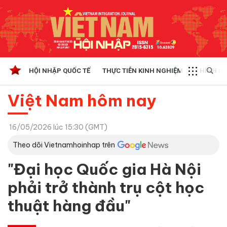
HỘI NHẬP QUỐC TẾ
THỰC TIỄN KINH NGHIỆM
CHÍNH SÁ
Việt Nam hôm nay
16/05/2026 lúc 15:30 (GMT)
Theo dõi Vietnamhoinhap trên
"Đại học Quốc gia Hà Nội
phải trở thành trụ cột học
thuật hàng đầu"