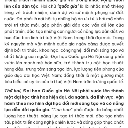
lên của dân tộc
. Hai chữ
"quốc gia"
là lời nhắc nhở thiêng
liêng về trách nhiệm, danh dự và sứ mệnh phụng sự đất
nước. Đó phải là nơi hội tụ những bộ óc ưu tú, khơi mở chân
trời tri thức mới, góp phần giải đáp các vấn đề lớn của
phát triển, đào tạo những con người có năng lực dẫn dắt và
hun đúc bản lĩnh trí tuệ Việt Nam trong thời đại mới. Trong
kỷ nguyên mà vận mệnh quốc gia ngày càng được quyết
định bởi tri thức, khoa học, công nghệ, đổi mới sáng tạo và
chất lượng con người, Đại học Quốc gia Hà Nội càng phải
vươn lên mạnh mẽ hơn nữa, trở thành trụ cột học thuật
hàng đầu, trung tâm sáng tạo lớn, lực lượng tiên phong của
giáo dục đại học Việt Nam; đồng thời là một gương mặt
tiêu biểu, có uy tín của trí tuệ Việt Nam trên trường quốc tế.
Thứ hai,
Đại học Quốc gia Hà Nội phải vươn lên thành
một đại học tinh hoa hiện đại, đa ngành, đa lĩnh vực, vận
hành theo mô hình đại học đổi mới sáng tạo và có năng
lực dẫn dắt quốc gia
.
"Tinh hoa"
phải được đo bằng chất
lượng học thuật, năng lực tạo tri thức mới, đào tạo nhân
tài, phát triển công nghệ chiến lược và đóng góp thực chất