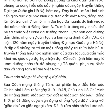
Nhìn lại lịch sử Đại học Đông Dương từ khởi đầu năm 1906,
chúng ta càng hiểu sâu sắc ý nghĩa của ngày truyền thống
Đại học Quốc gia Hà Nội hôm nay. Đây là dấu mốc khai sinh
nền giáo dục đại học hiện đại trên đất Việt Nam, đồng thời
là một trong những mô hình đại học đa ngành, đa lĩnh vực ra
đời sớm nhất ở Đông Nam Á. Từ mái trường này, nhiều thế
hệ trí thức Việt Nam đã trưởng thành, lựa chọn con đường
dấn thân, phụng sự dân tộc và làm rạng danh đất nước. Kỷ
niệm 120 năm ngày truyền thống Đại học Quốc gia Hà Nội
là dịp để chúng ta tri ân một dòng chảy tri thức bền bỉ, từ
truyền thống hiếu học nghìn năm của dân tộc, qua dấu mốc
khai mở giáo dục đại học hiện đại, đến sứ mệnh hôm nay là
ươm dưỡng nhân tài để phụng sự Tổ quốc, phục vụ Nhân
dân và nâng tầm trí tuệ Việt Nam.
Thưa các đồng chí và quý vị đại biểu,
Sau Cách mạng tháng Tám, tại phiên họp đầu tiên của
Chính phủ Lâm thời ngày 3-9-1945, Chủ tịch Hồ Chí Minh
đã khẳng định: "
Một dân tộc dốt là một dân tộc yếu
", đồng
thời phát động cuộc vận động chống "giặc dốt" cùng với
"giặc đói" và giặc ngoại xâm. Đó là tầm nhìn chiến lược sâu