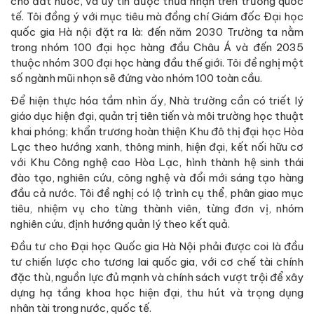
cho đất nước, và uy tín được thừa nhận trên trường quốc
tế. Tôi đồng ý với mục tiêu mà đồng chí Giám đốc Đại học
quốc gia Hà nội đặt ra là: đến năm 2030 Trường ta nằm
trong nhóm 100 đại học hàng đầu Châu Á và đến 2035
thuộc nhóm 300 đại học hàng đầu thế giới. Tôi đề nghị một
số ngành mũi nhọn sẽ đứng vào nhóm 100 toàn cầu.
Để hiện thực hóa tầm nhìn ấy, Nhà trường cần có triết lý
giáo dục hiện đại, quản trị tiên tiến và môi trường học thuật
khai phóng; khẩn trương hoàn thiện Khu đô thị đại học Hòa
Lạc theo hướng xanh, thông minh, hiện đại, kết nối hữu cơ
với Khu Công nghệ cao Hòa Lạc, hình thành hệ sinh thái
đào tạo, nghiên cứu, công nghệ và đổi mới sáng tạo hàng
đầu cả nước. Tôi đề nghị có lộ trình cụ thể, phân giao mục
tiêu, nhiệm vụ cho từng thành viên, từng đơn vị, nhóm
nghiên cứu, định hướng quản lý theo kết quả.
Đầu tư cho Đại học Quốc gia Hà Nội phải được coi là đầu
tư chiến lược cho tương lai quốc gia, với cơ chế tài chính
đặc thù, nguồn lực đủ mạnh và chính sách vượt trội để xây
dựng hạ tầng khoa học hiện đại, thu hút và trọng dụng
nhân tài trong nước, quốc tế.