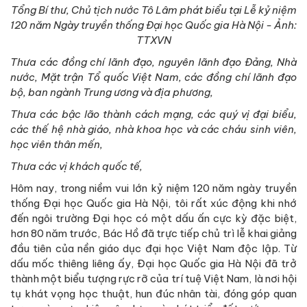
Tổng Bí thư, Chủ tịch nước Tô Lâm phát biểu tại Lễ kỷ niệm
120 năm Ngày truyền thống Đại học Quốc gia Hà Nội - Ảnh:
TTXVN
T
hưa các đồng chí lãnh đạo, nguyên lãnh đạo Đảng, Nhà
nước, Mặt trận Tổ quốc Việt Nam, các đồng chí lãnh đạo
bộ, ban ngành Trung ương và địa phương,
Thưa các bậc lão thành cách mạng, các quý vị đại biểu,
các thế hệ nhà giáo, nhà khoa học và các cháu sinh viên,
học viên thân mến,
Thưa các vị khách quốc tế,
Hôm nay, trong niềm vui lớn kỷ niệm 120 năm ngày truyền
thống Đại học Quốc gia Hà Nội, tôi rất xúc động khi nhớ
đến ngôi trường Đại học có một dấu ấn cực kỳ đặc biệt,
hơn 80 năm trước, Bác Hồ đã trực tiếp chủ trì lễ khai giảng
đầu tiên của nền giáo dục đại học Việt Nam độc lập. Từ
dấu mốc thiêng liêng ấy, Đại học Quốc gia Hà Nội đã trở
thành một biểu tượng rực rỡ của trí tuệ Việt Nam, là nơi hội
tụ khát vọng học thuật, hun đúc nhân tài, đóng góp quan