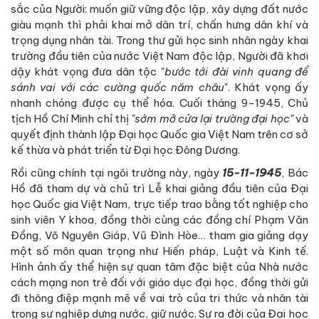
sắc của Người: muốn giữ vững độc lập, xây dựng đất nước
giàu mạnh thì phải khai mở dân trí, chấn hưng dân khí và
trọng dụng nhân tài. Trong thư gửi học sinh nhân ngày khai
trường đầu tiên của nước Việt Nam độc lập, Người đã khơi
dậy khát vọng đưa dân tộc "
bước tới đài vinh quang để
sánh vai với các cường quốc năm châu
". Khát vọng ấy
nhanh chóng được cụ thể hóa. Cuối tháng 9-1945, Chủ
tịch Hồ Chí Minh chỉ thị
"sớm mở cửa lại trường đại học"
và
quyết định thành lập Đại học Quốc gia Việt Nam trên cơ sở
kế thừa và phát triển từ Đại học Đông Dương.
Rồi cũng chính tại ngôi trường này, ngày
15-11-1945
, Bác
Hồ đã tham dự và chủ trì Lễ khai giảng đầu tiên của Đại
học Quốc gia Việt Nam, trực tiếp trao bằng tốt nghiệp cho
sinh viên Y khoa, đồng thời cùng các đồng chí Phạm Văn
Đồng, Võ Nguyên Giáp, Vũ Đình Hòe… tham gia giảng dạy
một số môn quan trọng như Hiến pháp, Luật và Kinh tế.
Hình ảnh ấy thể hiện sự quan tâm đặc biệt của Nhà nước
cách mạng non trẻ đối với giáo dục đại học, đồng thời gửi
đi thông điệp mạnh mẽ về vai trò của tri thức và nhân tài
trong sự nghiệp dựng nước, giữ nước. Sự ra đời của Đại học