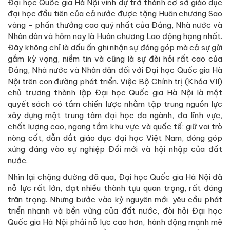
Đại học Quốc gia Hà Nội vinh dự trở thành cơ sở giáo dục
đại học đầu tiên của cả nước được tặng Huân chương Sao
vàng - phần thưởng cao quý nhất của Đảng, Nhà nước và
Nhân dân và hôm nay là Huân chương Lao động hạng nhất.
Đây không chỉ là dấu ấn ghi nhận sự đóng góp mà cả sự gửi
gắm kỳ vọng, niềm tin và cũng là sự đòi hỏi rất cao của
Đảng, Nhà nước và Nhân dân đối với Đại học Quốc gia Hà
Nội trên con đường phát triển. Việc Bộ Chính trị (Khóa VII)
chủ trương thành lập Đại học Quốc gia Hà Nội là một
quyết sách có tầm chiến lược nhằm tập trung nguồn lực
xây dựng một trung tâm đại học đa ngành, đa lĩnh vực,
chất lượng cao, ngang tầm khu vực và quốc tế; giữ vai trò
nòng cốt, dẫn dắt giáo dục đại học Việt Nam, đóng góp
xứng đáng vào sự nghiệp Đổi mới và hội nhập của đất
nước.
Nhìn lại chặng đường đã qua, Đại học Quốc gia Hà Nội đã
nỗ lực rất lớn, đạt nhiều thành tựu quan trọng, rất đáng
trân trọng. Nhưng bước vào kỷ nguyên mới, yêu cầu phát
triển nhanh và bền vững của đất nước, đòi hỏi Đại học
Quốc gia Hà Nội phải nỗ lực cao hơn, hành động mạnh mẽ