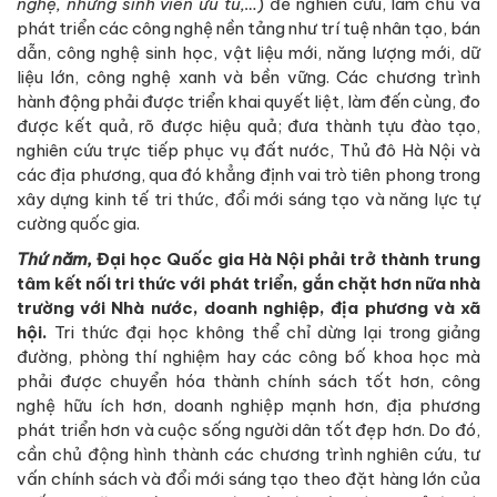
nghệ, những sinh viên ưu tú,…
) để nghiên cứu, làm chủ và
phát triển các công nghệ nền tảng như trí tuệ nhân tạo, bán
dẫn, công nghệ sinh học, vật liệu mới, năng lượng mới, dữ
liệu lớn, công nghệ xanh và bền vững. Các chương trình
hành động phải được triển khai quyết liệt, làm đến cùng, đo
được kết quả, rõ được hiệu quả; đưa thành tựu đào tạo,
nghiên cứu trực tiếp phục vụ đất nước, Thủ đô Hà Nội và
các địa phương, qua đó khẳng định vai trò tiên phong trong
xây dựng kinh tế tri thức, đổi mới sáng tạo và năng lực tự
cường quốc gia.
Thứ năm,
Đại học Quốc gia Hà Nội phải trở thành trung
tâm kết nối tri thức với phát triển, gắn chặt hơn nữa nhà
trường với Nhà nước, doanh nghiệp, địa phương và xã
hội.
Tri thức đại học không thể chỉ dừng lại trong giảng
đường, phòng thí nghiệm hay các công bố khoa học mà
phải được chuyển hóa thành chính sách tốt hơn, công
nghệ hữu ích hơn, doanh nghiệp mạnh hơn, địa phương
phát triển hơn và cuộc sống người dân tốt đẹp hơn. Do đó,
cần chủ động hình thành các chương trình nghiên cứu, tư
vấn chính sách và đổi mới sáng tạo theo đặt hàng lớn của