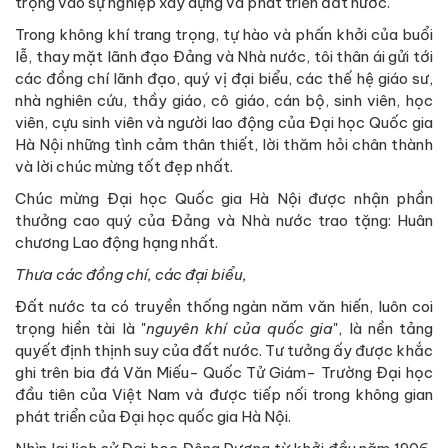
trọng vào sự nghiệp xây dựng và phát triển đất nước.
Trong không khí trang trọng, tự hào và phấn khởi của buổi
lễ, thay mặt lãnh đạo Đảng và Nhà nước, tôi thân ái gửi tới
các đồng chí lãnh đạo, quý vị đại biểu, các thế hệ giáo sư,
nhà nghiên cứu, thầy giáo, cô giáo, cán bộ, sinh viên, học
viên, cựu sinh viên và người lao động của Đại học Quốc gia
Hà Nội những tình cảm thân thiết, lời thăm hỏi chân thành
và lời chúc mừng tốt đẹp nhất.
Chúc mừng Đại học Quốc gia Hà Nội được nhận phần
thưởng cao quý của Đảng và Nhà nước trao tặng: Huân
chương Lao động hạng nhất.
Thưa các đồng chí, các đại biểu,
Đất nước ta có truyền thống ngàn năm văn hiến, luôn coi
trọng hiền tài là "
nguyên khí của quốc gia
", là nền tảng
quyết định thịnh suy của đất nước. Tư tưởng ấy được khắc
ghi trên bia đá Văn Miếu- Quốc Tử Giám- Trường Đại học
đầu tiên của Việt Nam và được tiếp nối trong không gian
phát triển của Đại học quốc gia Hà Nội.