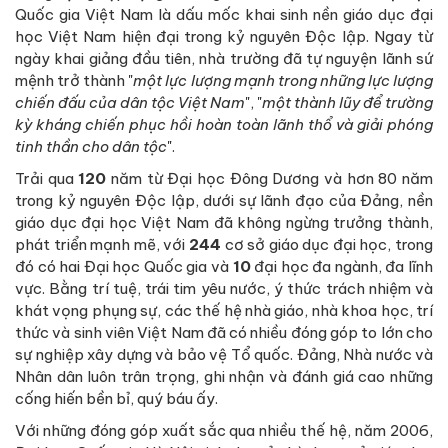
Quốc gia Việt Nam là dấu mốc khai sinh nền giáo dục đại
học Việt Nam hiện đại trong kỷ nguyên Độc lập. Ngay từ
ngày khai giảng đầu tiên, nhà trường đã tự nguyện lãnh sứ
mệnh trở thành "
một lực lượng mạnh trong những lực lượng
chiến đấu của dân tộc Việt Nam
", "
một thành lũy để trường
kỳ kháng chiến phục hồi hoàn toàn lãnh thổ và giải phóng
tinh thần cho dân tộc
".
Trải qua
120
năm từ Đại học Đông Dương và hơn 80 năm
trong kỷ nguyên Độc lập, dưới sự lãnh đạo của Đảng, nền
giáo dục đại học Việt Nam đã không ngừng trưởng thành,
phát triển mạnh mẽ, với
244
cơ sở giáo dục đại học, trong
đó có hai Đại học Quốc gia và
10
đại học đa ngành, đa lĩnh
vực. Bằng trí tuệ, trái tim yêu nước, ý thức trách nhiệm và
khát vọng phụng sự, các thế hệ nhà giáo, nhà khoa học, trí
thức và sinh viên Việt Nam đã có nhiều đóng góp to lớn cho
sự nghiệp xây dựng và bảo vệ Tổ quốc. Đảng, Nhà nước và
Nhân dân luôn trân trọng, ghi nhận và đánh giá cao những
cống hiến bền bỉ, quý báu ấy.
Với những đóng góp xuất sắc qua nhiều thế hệ, năm 2006,