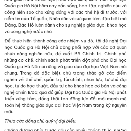
Quốc gia Hà Nội hôm nay cần sống, học tập, nghiên cứu và
cống hiến sao cho xứng đáng với các thế hệ đi trước, với
niềm tin của Tổ quốc, Nhân dân và sự quan tâm đặc biệt mà
Đảng, Bác Hồ luôn dành cho sự nghiệp giáo dục, khoa học
và công nghệ nước nhà.
Để thực hiện thành công các nhiệm vụ đó, tôi đề nghị Đại
học Quốc gia Hà Nội chủ động phối hợp với các cơ quan
chức năng nghiên cứu, đề xuất Bộ Chính trị, Chính phủ
những cơ chế, chính sách phát triển đột phá cho Đại học
Quốc gia Hà Nội nói riêng và giáo dục đại học Việt Nam nói
chung. Trong đó đặc biệt chú trọng tháo gỡ các điểm
nghẽn về thể chế, quản trị, tài chính, nhân lực, tự chủ đại
học, tự do học thuật, đầu tư cho khoa học cơ bản và công
nghệ chiến lược; qua đó giúp Đại học Quốc gia Hà Nội phát
triển xứng tầm, đồng thời tạo động lực đổi mới mạnh mẽ
toàn hệ thống giáo dục đại học Việt Nam trong kỷ nguyên
mới.
Thưa các đồng chí, quý vị đại biểu,
Chặng đường phía trước dẫu còn nhiều thách thức, nhưng