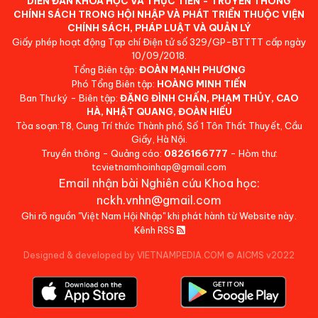
DIỄN ĐÀN KHOA HỌC VÀ THỰC TIỄN - TRUYỀN THÔNG
CHÍNH SÁCH TRONG HỘI NHẬP VÀ PHÁT TRIỂN THUỘC VIỆN
CHÍNH SÁCH, PHÁP LUẬT VÀ QUẢN LÝ
Giấy phép hoạt động Tạp chí Điện tử số 329/GP-BTTTT cấp ngày
10/09/2018.
Tổng Biên tập:
ĐOÀN MẠNH PHƯƠNG
Phó Tổng Biên tập:
HOÀNG MINH TIẾN
Ban Thư ký - Biên tập:
ĐẶNG ĐÌNH CHẤN, PHẠM THỦY, CAO
HÀ, NHẬT QUANG, ĐOÀN HIẾU
Tòa soạn:T8, Cung Trí thức Thành phố, Số 1 Tôn Thất Thuyết, Cầu
Giấy, Hà Nội.
Truyền thông - Quảng cáo:
0826166777
- Hòm thư:
tcvietnamhoinhap@gmail.com
Email nhận bài Nghiên cứu Khoa học:
nckh.vnhn@gmail.com
Ghi rõ nguồn "Việt Nam Hội Nhập" khi phát hành từ Website này.
Kênh RSS
Designed & developed by VIETNAMPEDIA.COM
©
AICMS v2022