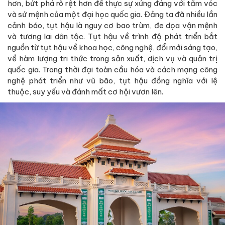
hơn, bứt phá rõ rệt hơn để thực sự xứng đáng với tầm vóc
và sứ mệnh của một đại học quốc gia. Đảng ta đã nhiều lần
cảnh báo, tụt hậu là nguy cơ bao trùm, đe dọa vận mệnh
và tương lai dân tộc. Tụt hậu về trình độ phát triển bắt
nguồn từ tụt hậu về khoa học, công nghệ, đổi mới sáng tạo,
về hàm lượng tri thức trong sản xuất, dịch vụ và quản trị
quốc gia. Trong thời đại toàn cầu hóa và cách mạng công
nghệ phát triển như vũ bão, tụt hậu đồng nghĩa với lệ
thuộc, suy yếu và đánh mất cơ hội vươn lên.