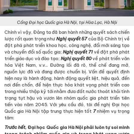
Cổng Đại học Quốc gia Hà Nội, tại Hòa Lạc, Hà Nội
Chính vì vậy, Đảng ta đã ban hành những quyết sách chiến
lược rất quan trọng như
Nghị quyết 57
của Bộ Chính trị về
đột phá phát triển khoa học, công nghệ, đổi mới sáng tạo
và chuyển đổi số quốc gia;
Nghị quyết 71
về đột phá phát
triển giáo dục và đào tạo;
Nghị quyết 80
về phát triển văn
hóa Việt Nam, v.v... Đường lối đã rõ, thể chế đang mở,
nguồn lực đã và đang được chuẩn bị. Vấn đề quyết định
hiện nay là hành động, hành động quyết liệt, hiệu quả, đến
nơi đến chốn, để hiện thực hóa khát vọng phát triển cao
trong nhiều thập kỷ tới nhằm đưa đất nước thoát khỏi tình
trạng tụt hậu và vươn lên nhóm quốc gia phát triển tiên
tiến vào năm 2045. Với yêu cầu đó, tôi đề nghị Đại học
Quốc gia Hà Nội tập trung thực hiện tốt
7
nhiệm vụ trọng
tâm:
Trước hết
, Đại học Quốc gia Hà Nội phải luôn tự soi mình
trong trách nhiệm quốc gia và trong khát vọng vươn