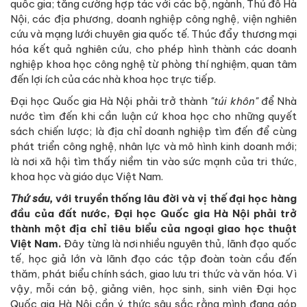
quốc gia; tăng cường hợp tác với các bộ, ngành, Thủ đô Hà
Nội, các địa phương, doanh nghiệp công nghệ, viện nghiên
cứu và mạng lưới chuyên gia quốc tế. Thúc đẩy thương mại
hóa kết quả nghiên cứu, cho phép hình thành các doanh
nghiệp khoa học công nghệ từ phòng thí nghiệm, quan tâm
đến lợi ích của các nhà khoa học trực tiếp.
Đại học Quốc gia Hà Nội phải trở thành
"túi khôn"
để Nhà
nước tìm đến khi cần luận cứ khoa học cho những quyết
sách chiến lược; là địa chỉ doanh nghiệp tìm đến để cùng
phát triển công nghệ, nhân lực và mô hình kinh doanh mới;
là nơi xã hội tìm thấy niềm tin vào sức mạnh của tri thức,
khoa học và giáo dục Việt Nam.
Thứ sáu,
với truyền thống lâu đời và vị thế đại học hàng
đầu của đất nước, Đại học Quốc gia Hà Nội phải trở
thành một địa chỉ tiêu biểu của ngoại giao học thuật
Việt Nam.
Đây từng là nơi nhiều nguyên thủ, lãnh đạo quốc
tế, học giả lớn và lãnh đạo các tập đoàn toàn cầu đến
thăm, phát biểu chính sách, giao lưu tri thức và văn hóa. Vì
vậy, mỗi cán bộ, giảng viên, học sinh, sinh viên Đại học
Quốc gia Hà Nội cần ý thức sâu sắc rằng mình đang góp