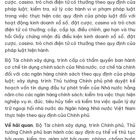
cược, casino, trò chơi điện tử có thưởng theo quy định của
pháp luật; kiểm tra, xử lý các hành vi vi phạm pháp luật
trong việc thực hiện các quy định của pháp luật đối với
hoạt động kinh doanh xổ số, đặt cược, casino và trò chơi
điện tử có thưởng; cấp, cấp lại, điều chỉnh, gia hạn và thu
hồi Giấy chứng nhận đủ điều kiện kinh doanh xổ số, đặt
cược, casino, trò chơi điện tử có thưởng theo quy định của
pháp luật hiện hành.
Bộ Tài chính xây dựng, trình cấp có thẩm quyền ban hành
cơ chế tín dụng chính sách của Nhà nước, cơ chế tài chính
đối với các ngân hàng chính sách theo quy định của pháp
luật; xây dựng, trình Thủ tướng Chính phủ phê duyệt kế
hoạch vốn tín dụng đầu tư phát triển của Nhà nước hằng
năm cho các ngân hàng chính sách; kiểm tra việc thực hiện
nghiệp vụ in, đúc, tiêu hủy tiền và kiểm tra việc quản lý dự
trữ ngoại hối nhà nước do Ngân hàng Nhà nước Việt Nam
thực hiện theo quy định của Chính phủ.
Về hải quan
, Bộ Tài chính xây dựng, trình Chính phủ, Thủ
tướng Chính phủ ban hành các quy định cụ thể về thủ tục
hải quan, kiểm tra, giám sát hải quan; phòng, chống buôn