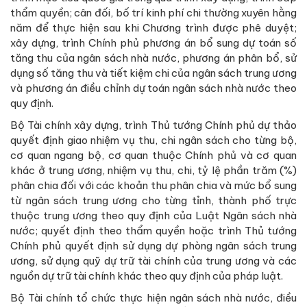
thẩm quyền; cân đối, bố trí kinh phí chi thường xuyên hằng
năm để thực hiện sau khi Chương trình được phê duyệt;
xây dựng, trình Chính phủ phương án bổ sung dự toán số
tăng thu của ngân sách nhà nước, phương án phân bổ, sử
dụng số tăng thu và tiết kiệm chi của ngân sách trung ương
và phương án điều chỉnh dự toán ngân sách nhà nước theo
quy định.
Bộ Tài chính xây dựng, trình Thủ tướng Chính phủ dự thảo
quyết định giao nhiệm vụ thu, chi ngân sách cho từng bộ,
cơ quan ngang bộ, cơ quan thuộc Chính phủ và cơ quan
khác ở trung ương, nhiệm vụ thu, chi, tỷ lệ phần trăm (%)
phân chia đối với các khoản thu phân chia và mức bổ sung
từ ngân sách trung ương cho từng tỉnh, thành phố trực
thuộc trung ương theo quy định của Luật Ngân sách nhà
nước; quyết định theo thẩm quyền hoặc trình Thủ tướng
Chính phủ quyết định sử dụng dự phòng ngân sách trung
ương, sử dụng quỹ dự trữ tài chính của trung ương và các
nguồn dự trữ tài chính khác theo quy định của pháp luật.
Bộ Tài chính tổ chức thực hiện ngân sách nhà nước, điều