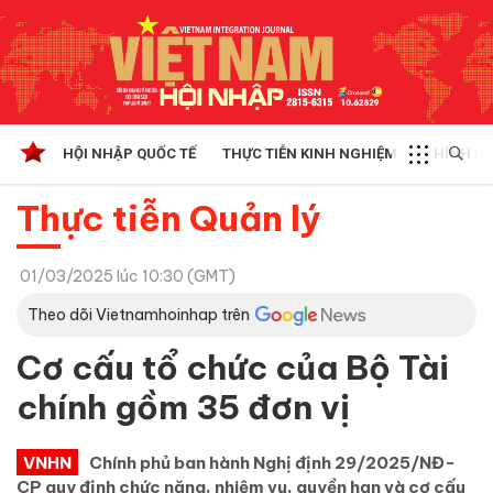
HỘI NHẬP QUỐC TẾ
THỰC TIỄN KINH NGHIỆM
CHÍNH SÁ
Thực tiễn Quản lý
01/03/2025 lúc 10:30 (GMT)
Theo dõi Vietnamhoinhap trên
Cơ cấu tổ chức của Bộ Tài
chính gồm 35 đơn vị
VNHN
Chính phủ ban hành Nghị định 29/2025/NĐ-
CP quy định chức năng, nhiệm vụ, quyền hạn và cơ cấu