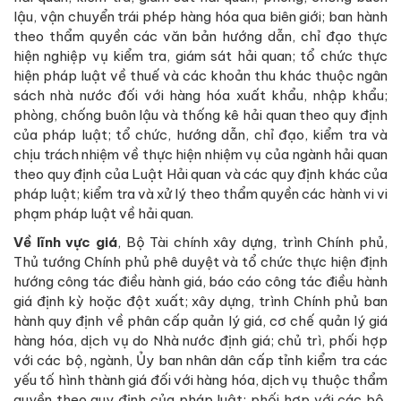
lậu, vận chuyển trái phép hàng hóa qua biên giới; ban hành
theo thẩm quyền các văn bản hướng dẫn, chỉ đạo thực
hiện nghiệp vụ kiểm tra, giám sát hải quan; tổ chức thực
hiện pháp luật về thuế và các khoản thu khác thuộc ngân
sách nhà nước đối với hàng hóa xuất khẩu, nhập khẩu;
phòng, chống buôn lậu và thống kê hải quan theo quy định
của pháp luật; tổ chức, hướng dẫn, chỉ đạo, kiểm tra và
chịu trách nhiệm về thực hiện nhiệm vụ của ngành hải quan
theo quy định của Luật Hải quan và các quy định khác của
pháp luật; kiểm tra và xử lý theo thẩm quyền các hành vi vi
phạm pháp luật về hải quan.
Về lĩnh vực giá
, Bộ Tài chính xây dựng, trình Chính phủ,
Thủ tướng Chính phủ phê duyệt và tổ chức thực hiện định
hướng công tác điều hành giá, báo cáo công tác điều hành
giá định kỳ hoặc đột xuất; xây dựng, trình Chính phủ ban
hành quy định về phân cấp quản lý giá, cơ chế quản lý giá
hàng hóa, dịch vụ do Nhà nước định giá; chủ trì, phối hợp
với các bộ, ngành, Ủy ban nhân dân cấp tỉnh kiểm tra các
yếu tố hình thành giá đối với hàng hóa, dịch vụ thuộc thẩm
quyền theo quy định của pháp luật; phối hợp với các bộ,