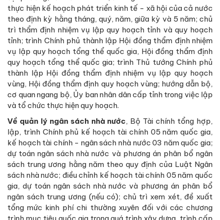
thực hiện kế hoạch phát triển kinh tế - xã hội của cả nước
theo định kỳ hằng tháng, quý, năm, giữa kỳ và 5 năm; chủ
trì thẩm định nhiệm vụ lập quy hoạch tỉnh và quy hoạch
tỉnh; trình Chính phủ thành lập Hội đồng thẩm định nhiệm
vụ lập quy hoạch tổng thể quốc gia, Hội đồng thẩm định
quy hoạch tổng thể quốc gia; trình Thủ tướng Chính phủ
thành lập Hội đồng thẩm định nhiệm vụ lập quy hoạch
vùng, Hội đồng thẩm định quy hoạch vùng; hướng dẫn bộ,
cơ quan ngang bộ, Ủy ban nhân dân cấp tỉnh trong việc lập
và tổ chức thực hiện quy hoạch.
Về quản lý ngân sách nhà nước
, Bộ Tài chính tổng hợp,
lập, trình Chính phủ kế hoạch tài chính 05 năm quốc gia,
kế hoạch tài chính - ngân sách nhà nước 03 năm quốc gia;
dự toán ngân sách nhà nước và phương án phân bổ ngân
sách trung ương hằng năm theo quy định của Luật Ngân
sách nhà nước; điều chỉnh kế hoạch tài chính 05 năm quốc
gia, dự toán ngân sách nhà nước và phương án phân bổ
ngân sách trung ương (nếu có); chủ trì xem xét, đề xuất
tổng mức kinh phí chi thường xuyên đối với các chương
trình mục tiêu quốc gia trong quá trình xây dựng, trình cấp