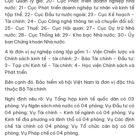
Cục Quản lý giá; 20- Cục Phát triển doanh nghiệp nhà
nước; 21- Cục Phát triển doanh nghiệp tư nhân và kinh tế
tập thể; 22- Cục Đầu tư nước ngoài; 23- Cục Kế hoạch -
Tài chính; 24- Cục Công nghệ thông tin và chuyển đổi số;
25- Cục Thuế; 26- Cục Hải quan; 27- Cục Dự trữ Nhà
nước; 28- Cục Thống kê; 29- Kho bạc Nhà nước; 30- Ủy
ban Chứng khoán Nhà nước.
4 là đơn vị sự nghiệp công lập gồm: 1- Viện Chiến lược và
Chính sách kinh tế - tài chính; 2- Báo Tài chính - Đầu tư;
3- Tạp chí Kinh tế - Tài chính; 4- Học viện Chính sách và
Phát triển.
Bên cạnh đó, Bảo hiểm xã hội Việt Nam là đơn vị đặc thù
thuộc Bộ Tài chính.
Nghị định nêu rõ: Vụ Tổng hợp kinh tế quốc dân có 03
phòng; Vụ Ngân sách nhà nước có 04 phòng; Vụ Đầu tư có
04 phòng; Vụ Tài chính - Kinh tế ngành có 04 phòng; Vụ
Kinh tế địa phương và lãnh thổ có 04 phòng; Vụ Các định
chế tài chính có 04 phòng; Vụ Tổ chức cán bộ có 06
phòng; Vụ Pháp chế có 04 phòng.