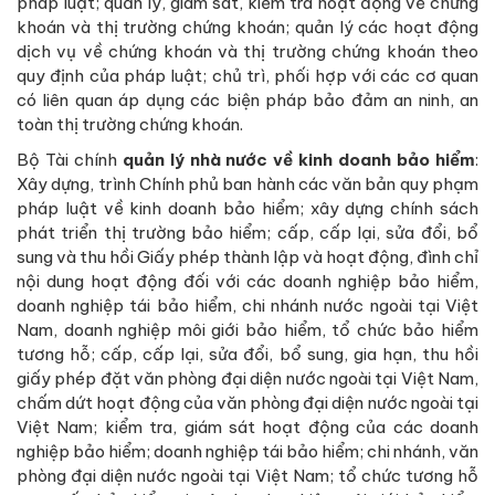
pháp luật; quản lý, giám sát, kiểm tra hoạt động về chứng
khoán và thị trường chứng khoán; quản lý các hoạt động
dịch vụ về chứng khoán và thị trường chứng khoán theo
quy định của pháp luật; chủ trì, phối hợp với các cơ quan
có liên quan áp dụng các biện pháp bảo đảm an ninh, an
toàn thị trường chứng khoán.
Bộ Tài chính
quản lý nhà nước về kinh doanh bảo hiểm
:
Xây dựng, trình Chính phủ ban hành các văn bản quy phạm
pháp luật về kinh doanh bảo hiểm; xây dựng chính sách
phát triển thị trường bảo hiểm; cấp, cấp lại, sửa đổi, bổ
sung và thu hồi Giấy phép thành lập và hoạt động, đình chỉ
nội dung hoạt động đối với các doanh nghiệp bảo hiểm,
doanh nghiệp tái bảo hiểm, chi nhánh nước ngoài tại Việt
Nam, doanh nghiệp môi giới bảo hiểm, tổ chức bảo hiểm
tương hỗ; cấp, cấp lại, sửa đổi, bổ sung, gia hạn, thu hồi
giấy phép đặt văn phòng đại diện nước ngoài tại Việt Nam,
chấm dứt hoạt động của văn phòng đại diện nước ngoài tại
Việt Nam; kiểm tra, giám sát hoạt động của các doanh
nghiệp bảo hiểm; doanh nghiệp tái bảo hiểm; chi nhánh, văn
phòng đại diện nước ngoài tại Việt Nam; tổ chức tương hỗ