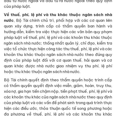
đầu tư nước ngoài và đầu tư ra nước ngoài theo quy định
của pháp luật.
Về thuế, phí, lệ phí và thu khác thuộc ngân sách nhà
nước
, Bộ Tài chính chủ trì, phối hợp với các cơ quan liên
quan xây dựng, trình cấp có thẩm quyền ban hành và
hướng dẫn, kiểm tra việc thực hiện các văn bản quy phạm
pháp luật về thuế, phí, lệ phí và các khoản thu khác thuộc
ngân sách nhà nước; thống nhất quản lý, chỉ đạo, kiểm tra
việc tổ chức thực hiện công tác thu thuế, phí, lệ phí và các
khoản thu khác thuộc ngân sách nhà nước theo đúng quy
định của pháp luật đối với cơ quan thuế, hải quan và cơ
quan khác được nhà nước giao nhiệm vụ thu phí, lệ phí
hoặc thu khác thuộc ngân sách nhà nước.
Bộ Tài chính quyết định theo thẩm quyền hoặc trình cấp
có thẩm quyền quyết định việc miễn, giảm, hoàn, truy thu,
xóa nợ, gia hạn tiền chậm nộp, tiền phạt thuế, phí, lệ phí và
các khoản thu khác của ngân sách nhà nước theo quy định
của pháp luật và các vấn đề phát sinh trong quá trình thực
hiện các điều ước, thỏa thuận quốc tế song phương hoặc
đa phương về thuế, phí, lệ phí và các khoản thu khác