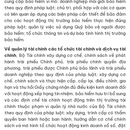
cung cấp bảo hiểm vi mô; doanh nghiệp môi giới bảo hiểm
theo quy định pháp luật; chủ trì, phối hợp với các cơ quan
có liên quan áp dụng các biện pháp cần thiết để bảo đảm
cho các hoạt động thị trường bảo hiểm thực hiện đúng
pháp luật; quản lý việc sử dụng Quỹ bảo vệ người được
bảo hiểm; tổ chức thông tin và dự báo tình hình thị trường
bảo hiểm.
Về quản lý tài chính các tổ chức tài chính và dịch vụ tài
chính
, Bộ Tài chính xây dựng cơ chế, chính sách về phát
hành trái phiếu Chính phủ, trái phiếu chính quyền địa
phương, trái phiếu được Chính phủ bảo lãnh và trái phiếu
doanh nghiệp theo quy định của pháp luật; xây dựng cơ
chế, chính sách và thực hiện cấp, cấp lại, điều chỉnh, gia
hạn và thu hồi Giấy chứng nhận đủ điều kiện kinh doanh đối
với hoạt động xếp hạng tín nhiệm, bảo hiểm hưu trí bổ sung
và các định chế tài chính hoạt động trên thị trường tài
chính thuộc phạm vi quản lý nhà nước của Bộ Tài chính
theo quy định của pháp luật; xây dựng, trình cấp có thẩm
quyền ban hành hoặc ban hành, hướng dẫn cơ chế chính
sách và mô hình tổ chức hoạt động kinh doanh xổ số, đặt