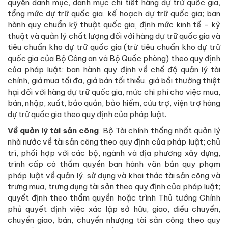
quyền danh mục, danh mục chi tiết hàng dự trữ quốc gia,
tổng mức dự trữ quốc gia, kế hoạch dự trữ quốc gia; ban
hành quy chuẩn kỹ thuật quốc gia, định mức kinh tế - kỹ
thuật và quản lý chất lượng đối với hàng dự trữ quốc gia và
tiêu chuẩn kho dự trữ quốc gia (trừ tiêu chuẩn kho dự trữ
quốc gia của Bộ Công an và Bộ Quốc phòng) theo quy định
của pháp luật; ban hành quy định về chế độ quản lý tài
chính, giá mua tối đa, giá bán tối thiểu, giá bồi thường thiệt
hại đối với hàng dự trữ quốc gia, mức chi phí cho việc mua,
bán, nhập, xuất, bảo quản, bảo hiểm, cứu trợ, viện trợ hàng
dự trữ quốc gia theo quy định của pháp luật.
Về quản lý tài sản công
, Bộ Tài chính thống nhất quản lý
nhà nước về tài sản công theo quy định của pháp luật; chủ
trì, phối hợp với các bộ, ngành và địa phương xây dựng,
trình cấp có thẩm quyền ban hành văn bản quy phạm
pháp luật về quản lý, sử dụng và khai thác tài sản công và
trưng mua, trưng dụng tài sản theo quy định của pháp luật;
quyết định theo thẩm quyền hoặc trình Thủ tướng Chính
phủ quyết định việc xác lập sở hữu, giao, điều chuyển,
chuyển giao, bán, chuyển nhượng tài sản công theo quy