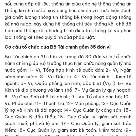
nối, cung cấp dữ liệu, thông tin giữa các hệ thống thông tin
thống kê nhà nước; xây dựng tiêu chuẩn và thực hiện đánh
giá chất lượng thông tin thống kê trong hoạt động thống
kê nhà nước; xây dựng hệ thống chỉ tiêu thống kê, chế độ
báo cáo thống kê, chương trình điều tra thống kê và phân
loại thống kê theo quy định của pháp luật.
Cơ cấu tổ chức của Bộ Tài chính gồm 35 đơn vị
Bộ Tài chính có 35 đơn vị, trong đó 30 đơn vị là tổ chức
hành chính giúp Bộ trưởng thực hiện chức năng quản lý nhà
nước gồm: 1- Vụ Tổng hợp kinh tế quốc dân; 2- Vụ Ngân
sách nhà nước; 3- Vụ Đầu tư; 4- Vụ Tài chính - Kinh tế
ngành; 5- Vụ Quốc phòng, an ninh, đặc biệt (Vụ I); 6- Vụ
Kinh tế địa phương và lãnh thổ; 7- Vụ Quản lý quy hoạch;
8- Vụ Các định chế tài chính; 9- Vụ Tổ chức cán bộ; 10-
Vụ Pháp chế; 11- Thanh tra; 12- Văn phòng; 13- Cục Quản
lý nợ và Kinh tế đối ngoại; 14- Cục Quản lý công sản; 15-
Cục Quản lý đấu thầu; 16- Cục Quản lý, giám sát chính
sách thuế, phí và lệ phí; 17- Cục Quản lý, giám sát bảo
hiểm; 18- Cục Quản lý, giám sát kế toán, kiểm toán; 19-