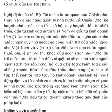
tổ chức của Bộ Tài chính.
Nghị định nêu rõ, Bộ Tài chính là cơ quan của Chính phủ,
thực hiện chức năng quản lý nhà nước về: Chiến lược, kế
hoạch phát triển kinh tế - xã hội; quy hoạch; đầu tư phát
triển, đầu tư kinh doanh tại Việt Nam và đầu tư kinh doanh
từ Việt Nam ra nước ngoài, xúc tiến đầu tư; ngân sách nhà
nước; ngân quỹ nhà nước; nợ công; viện trợ của nước ngoài
cho Việt Nam và viện trợ của Việt Nam cho nước ngoài;
thuế, phí, lệ phí và thu khác của ngân sách nhà nước; dự
trữ nhà nước; tài chính đối với quỹ tài chính nhà nước ngoài
ngân sách; tài sản công; hải quan; kế toán; kiểm toán; giá;
chứng khoán; bảo hiểm; đấu thầu; doanh nghiệp, kinh tế
tập thể, kinh tế hợp tác, hộ kinh doanh; khu kinh tế; hoạt
động dịch vụ tài chính và dịch vụ khác thuộc phạm vi quản
lý nhà nước của bộ; thống kê; thực hiện chính sách bảo
hiểm xã hội, bảo hiểm y tế, đại diện chủ sở hữu đối với phần
vốn nhà nước đầu tư tại doanh nghiệp theo quy định của
pháp luật.
Nhiệm vụ và quyền hạn