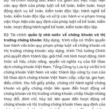
Bộ Tài chính hướng dẫn, kiểm tra, giám sát việc thực hiện
các quy định của pháp luật về kế toán, kiểm toán, hoạt
động dịch vụ kế toán, kiểm toán độc lập; hành nghề kế
toán, kiểm toán độc lập và xử lý các hành vi vi phạm trong
việc thực hiện các quy định của pháp luật về kế toán, kiểm
toán, hoạt động hành nghề kế toán, kiểm toán độc lập.
Bộ Tài chính
quản lý nhà nước về chứng khoán và thị
trường chứng khoán
: Xây dựng, trình cấp có thẩm quyền
ban hành văn bản quy phạm pháp luật về chứng khoán và
thị trường chứng khoán; xây dựng, trình Thủ tướng Chính
phủ quyết định thành lập, giải thể, mô hình hoạt động, hình
thức sở hữu, chức năng, quyền và nghĩa vụ của Sở Giao
dịch chứng khoán Việt Nam, Tổng Công ty Lưu ký và Bù trừ
chứng khoán Việt Nam và việc thành lập công ty con của
Sở Giao dịch chứng khoán Việt Nam; cấp, cấp lại, gia hạn,
điều chỉnh, thu hồi giấy phép, chứng chỉ hành nghề chứng
khoán và giấy chứng nhận liên quan đến hoạt động về
chứng khoán và thị trường chứng khoán; chấp thuận những
thay đổi, đình chỉ, hủy bỏ liên quan đến hoạt động về
chứng khoán và thị trường chứng khoán theo quy định của