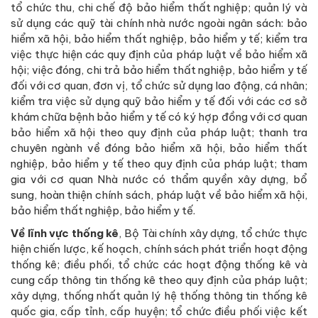
tổ chức thu, chi chế độ bảo hiểm thất nghiệp; quản lý và
sử dụng các quỹ tài chính nhà nước ngoài ngân sách: bảo
hiểm xã hội, bảo hiểm thất nghiệp, bảo hiểm y tế; kiểm tra
việc thực hiện các quy định của pháp luật về bảo hiểm xã
hội; việc đóng, chi trả bảo hiểm thất nghiệp, bảo hiểm y tế
đối với cơ quan, đơn vị, tổ chức sử dụng lao động, cá nhân;
kiểm tra việc sử dụng quỹ bảo hiểm y tế đối với các cơ sở
khám chữa bệnh bảo hiểm y tế có ký hợp đồng với cơ quan
bảo hiểm xã hội theo quy định của pháp luật; thanh tra
chuyên ngành về đóng bảo hiểm xã hội, bảo hiểm thất
nghiệp, bảo hiểm y tế theo quy định của pháp luật; tham
gia với cơ quan Nhà nước có thẩm quyền xây dựng, bổ
sung, hoàn thiện chính sách, pháp luật về bảo hiểm xã hội,
bảo hiểm thất nghiệp, bảo hiểm y tế.
Về lĩnh vực thống kê
, Bộ Tài chính xây dựng, tổ chức thực
hiện chiến lược, kế hoạch, chính sách phát triển hoạt động
thống kê; điều phối, tổ chức các hoạt động thống kê và
cung cấp thông tin thống kê theo quy định của pháp luật;
xây dựng, thống nhất quản lý hệ thống thông tin thống kê
quốc gia, cấp tỉnh, cấp huyện; tổ chức điều phối việc kết