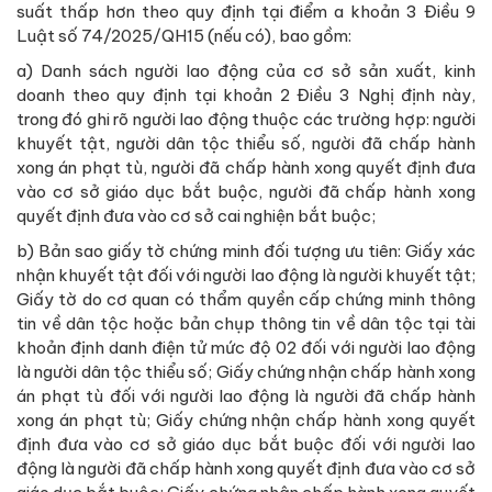
suất thấp hơn theo quy định tại điểm a khoản 3 Điều 9
Luật số 74/2025/QH15 (nếu có), bao gồm:
a) Danh sách người lao động của cơ sở sản xuất, kinh
doanh theo quy định tại khoản 2 Điều 3 Nghị định này,
trong đó ghi rõ người lao động thuộc các trường hợp: người
khuyết tật, người dân tộc thiểu số, người đã chấp hành
xong án phạt tù, người đã chấp hành xong quyết định đưa
vào cơ sở giáo dục bắt buộc, người đã chấp hành xong
quyết định đưa vào cơ sở cai nghiện bắt buộc;
b) Bản sao giấy tờ chứng minh đối tượng ưu tiên: Giấy xác
nhận khuyết tật đối với người lao động là người khuyết tật;
Giấy tờ do cơ quan có thẩm quyền cấp chứng minh thông
tin về dân tộc hoặc bản chụp thông tin về dân tộc tại tài
khoản định danh điện tử mức độ 02 đối với người lao động
là người dân tộc thiểu số; Giấy chứng nhận chấp hành xong
án phạt tù đối với người lao động là người đã chấp hành
xong án phạt tù; Giấy chứng nhận chấp hành xong quyết
định đưa vào cơ sở giáo dục bắt buộc đối với người lao
động là người đã chấp hành xong quyết định đưa vào cơ sở