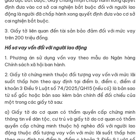
giáo dục bắt buộc; Giấy chứng nhận chấp hành xong quyết
định đưa vào cơ sở cai nghiện bắt buộc đối với người lao
động là người đã chấp hành xong quyết định đưa vào cơ sở
cai nghiện bắt buộc.
3. Giấy tờ liên quan đến tài sản bảo đảm đối với mức vay
trên 200 triệu đồng.
Hồ sơ vay vốn đối với người lao động
1. Phương án sử dụng vốn vay theo mẫu do Ngân hàng
Chính sách xã hội ban hành.
2. Giấy tờ chứng minh thuộc đối tượng vay vốn với mức lãi
suất thấp hơn theo quy định tại điểm b, điểm c, điểm d
khoản 3 Điều 9 Luật số 74/2025/QH15 (nếu có) là bản sao
từ sổ gốc hoặc bản sao kèm bản chính để đối chiếu của
một trong các giấy tờ sau:
a) Giấy tờ do cơ quan có thẩm quyền cấp chứng minh
thông tin về dân tộc, cư trú và giấy tờ do cơ quan có thẩm
quyền cấp chứng minh thuộc hộ nghèo đối với người lao
động thuộc đối tượng vay vốn với mức lãi suất thấp hơn
theo quy định tại điểm b, điểm c khoản 3 Điều 9 Luật số