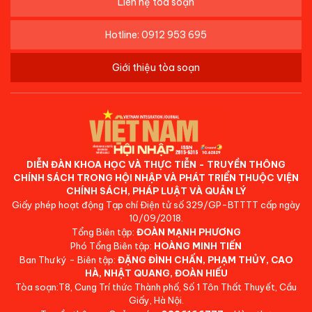
Liên hệ tòa soạn
Hotline: 0912 953 695
Giới thiệu tòa soạn
DIỄN ĐÀN KHOA HỌC VÀ THỰC TIỄN - TRUYỀN THÔNG
CHÍNH SÁCH TRONG HỘI NHẬP VÀ PHÁT TRIỂN THUỘC VIỆN
CHÍNH SÁCH, PHÁP LUẬT VÀ QUẢN LÝ
Giấy phép hoạt động Tạp chí Điện tử số 329/GP-BTTTT cấp ngày
10/09/2018.
Tổng Biên tập:
ĐOÀN MẠNH PHƯƠNG
Phó Tổng Biên tập:
HOÀNG MINH TIẾN
Ban Thư ký - Biên tập:
ĐẶNG ĐÌNH CHẤN, PHẠM THỦY, CAO
HÀ, NHẬT QUANG, ĐOÀN HIẾU
Tòa soạn:T8, Cung Trí thức Thành phố, Số 1 Tôn Thất Thuyết, Cầu
Giấy, Hà Nội.