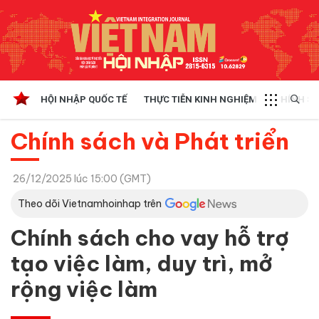
HỘI NHẬP QUỐC TẾ
THỰC TIỄN KINH NGHIỆM
CHÍNH SÁ
Chính sách và Phát triển
26/12/2025 lúc 15:00 (GMT)
Theo dõi Vietnamhoinhap trên
Chính sách cho vay hỗ trợ
tạo việc làm, duy trì, mở
rộng việc làm