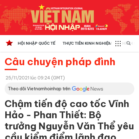
HỘI NHẬP QUỐC TẾ
THỰC TIỄN KINH NGHIỆM
CHÍNH SÁ
Câu chuyện pháp đình
25/11/2021 lúc 09:24 (GMT)
Theo dõi Vietnamhoinhap trên
Chậm tiến độ cao tốc Vĩnh
Hảo - Phan Thiết: Bộ
trưởng Nguyễn Văn Thể yêu
cầu kiểm điểm lãnh đạo