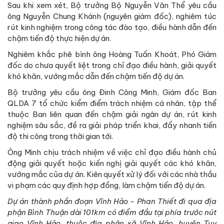
Sau khi xem xét, Bộ trưởng Bộ Nguyễn Văn Thể yêu cầu
ông Nguyễn Chung Khánh (nguyên giám đốc), nghiêm túc
rút kinh nghiệm trong công tác đào tạo, điều hành dẫn đến
chậm tiến độ thực hiện dự án.
Nghiêm khắc phê bình ông Hoàng Tuấn Khoát, Phó Giám
đốc do chưa quyết liệt trong chỉ đạo điều hành, giải quyết
khó khăn, vướng mắc dẫn đến chậm tiến độ dự án.
Bộ trưởng yêu cầu ông Đinh Công Minh, Giám đốc Ban
QLDA 7 tổ chức kiểm điểm trách nhiệm cá nhân, tập thể
thuộc Ban liên quan đến chậm giải ngân dự án, rút kinh
nghiệm sâu sắc, đề ra giải pháp triển khai, đẩy nhanh tiến
độ thi công trong thời gian tới.
Ông Minh chịu trách nhiệm về việc chỉ đạo điều hành chủ
động giải quyết hoặc kiến nghị giải quyết các khó khăn,
vướng mắc của dự án. Kiên quyết xử lý đối với các nhà thầu
vi phạm các quy định hợp đồng, làm chậm tiến độ dự án.
Dự án thành phần đoạn Vĩnh Hảo - Phan Thiết đi qua địa
phận Bình Thuận dài 101km có điểm đầu tại phía trước nút
giao Vĩnh Hảo, thuộc địa phận xã Vĩnh Hảo, huyện Tuy