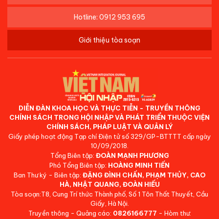
Hotline: 0912 953 695
Giới thiệu tòa soạn
DIỄN ĐÀN KHOA HỌC VÀ THỰC TIỄN - TRUYỀN THÔNG
CHÍNH SÁCH TRONG HỘI NHẬP VÀ PHÁT TRIỂN THUỘC VIỆN
CHÍNH SÁCH, PHÁP LUẬT VÀ QUẢN LÝ
Giấy phép hoạt động Tạp chí Điện tử số 329/GP-BTTTT cấp ngày
10/09/2018.
Tổng Biên tập:
ĐOÀN MẠNH PHƯƠNG
Phó Tổng Biên tập:
HOÀNG MINH TIẾN
Ban Thư ký - Biên tập:
ĐẶNG ĐÌNH CHẤN, PHẠM THỦY, CAO
HÀ, NHẬT QUANG, ĐOÀN HIẾU
Tòa soạn:T8, Cung Trí thức Thành phố, Số 1 Tôn Thất Thuyết, Cầu
Giấy, Hà Nội.
Truyền thông - Quảng cáo:
0826166777
- Hòm thư: