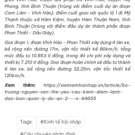
Phong, tỉnh Bình Thuận (trùng với điểm cuối dự án đoạn
Cam Lâm - Vĩnh Hảo); điểm cuối giao với quốc lộ 1 đi Mỹ
Thạnh thuộc xã Hàm Kiệm, huyện Hàm Thuận Nam, tỉnh
Bình Thuận (trùng với điểm đầu dự án thành phần đoạn
Phan Thiết - Dầu Giây).
Giai đoạn 1, đoạn Vĩnh Hảo - Phan Thiết xây dựng 4 làn xe,
bề rộng nền đường 17m, vận tốc thiết kế 80km/h, tổng
mức đầu tư 10.853 tỉ đồng, trong đó chi phí xây dựng và
thiết bị 7.210 tỉ đồng. Giai đoạn hoàn chỉnh sẽ đầu tư thành
6 làn xe, bề rộng nền đường 32,25m, vận tốc thiết kế
120km/h.
Xem thêm:
https://vietnamhoinhap.vn/article/bo-
truong-nguyen-van-the-yeu-cau-kiem-diem-lanh-
dao-ban-quan-ly-du-an-2---n-44655
Tags:
Kinh tế hội nhập
Câu chuyện pháp đình