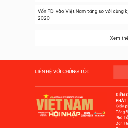
Vốn FDI vào Việt Nam tăng so với cùng k
2020
Xem thê
LIÊN HỆ VỚI CHÚNG TÔI:
DIỄN 
PHÁT 
Giấy p
Tổng B
Phó Tổ
Ban Th