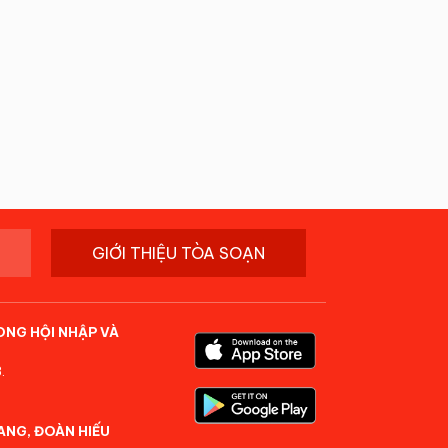
GIỚI THIỆU TÒA SOẠN
ONG HỘI NHẬP VÀ
.
ANG, ĐOÀN HIẾU