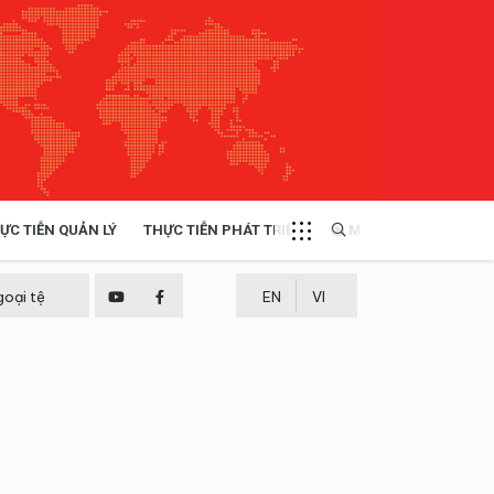
ỰC TIỄN QUẢN LÝ
THỰC TIỄN PHÁT TRIỂN
MULTIMEDIA
TÀI NGUYÊN - MÔI TRƯỜNG
goại tệ
EN
VI
THỰC TIỄN - KINH NGHIỆM