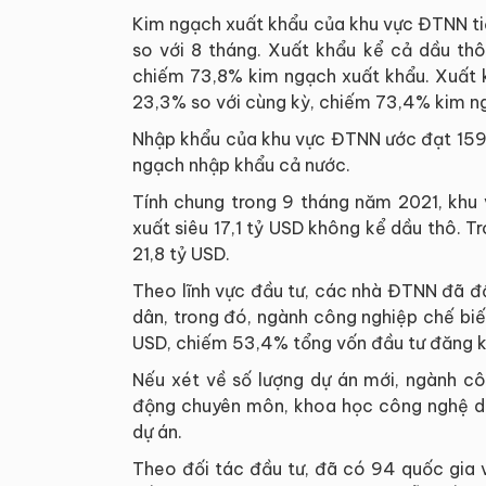
Kim ngạch xuất khẩu của khu vực ĐTNN ti
so với 8 tháng. Xuất khẩu kể cả dầu thô
chiếm 73,8% kim ngạch xuất khẩu. Xuất k
23,3% so với cùng kỳ, chiếm 73,4% kim n
Nhập khẩu của khu vực ĐTNN ước đạt 159
ngạch nhập khẩu cả nước.
Tính chung trong 9 tháng năm 2021, khu 
xuất siêu 17,1 tỷ USD không kể dầu thô. T
21,8 tỷ USD.
Theo lĩnh vực đầu tư, các nhà ĐTNN đã đầ
dân, trong đó, ngành công nghiệp chế biến
USD, chiếm 53,4% tổng vốn đầu tư đăng ky
Nếu xét về số lượng dự án mới, ngành cô
động chuyên môn, khoa học công nghệ dẫ
dự án.
Theo đối tác đầu tư, đã có 94 quốc gia 