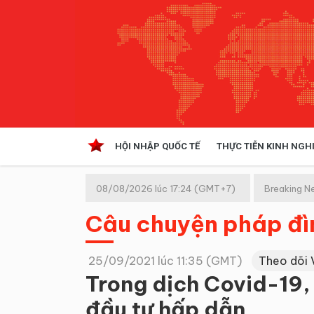
HỘI NHẬP QUỐC TẾ
THỰC TIỄN KINH NGH
HỘI NHẬP QUỐC TẾ
VĂN 
08/08/2026 lúc 17:24 (GMT+7)
Breaking N
Kinh tế hội nhập
Câu chuyện pháp đì
Doanh nghiệp
NGHIÊN CỨU PHÁP LUẬT
THỰC
25/09/2021 lúc 11:35 (GMT)
Theo dõi 
Trong dịch Covid-19,
đầu tư hấp dẫn