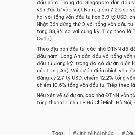
đầu năm. Trong đó, Singapore dẫn đầu v
vốn đầu tư vào Việt Nam, giảm 7,2% so v
hai với tổng vốn đầu tư hơn 3,9 tỷ USD, c
Nhật Bản đứng thứ 3 với tổng vốn đầu tư
tăng 88,8% so với cùng kỳ. Tiếp theo là
Quốc),…
Theo địa bàn đầu tư, các nhà ĐTNN đã đầu
đầu năm. Long An dẫn đầu với tổng vốn 
đầu tư đăng ký, trong đó có dự án điện l
của Long An). Với dự án điều chỉnh vốn lớn
đăng ký 2,7 tỷ USD, chiếm 12,2% tổng vốn
chiếm 10,6% tổng vốn đầu tư. Tiếp theo lần
Nếu xét về số dự án, các nhà ĐTNN vẫn tập
tầng thuận lợi như TP Hồ Chí Minh, Hà Nội, 
Tags:
Kinh tế hội nhập
Câu