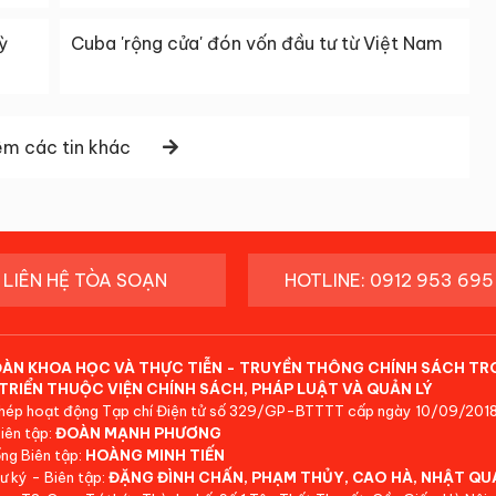
ỳ
Cuba 'rộng cửa' đón vốn đầu tư từ Việt Nam
m các tin khác
LIÊN HỆ TÒA SOẠN
HOTLINE: 0912 953 695
ĐÀN KHOA HỌC VÀ THỰC TIỄN - TRUYỀN THÔNG CHÍNH SÁCH TR
TRIỂN THUỘC VIỆN CHÍNH SÁCH, PHÁP LUẬT VÀ QUẢN LÝ
hép hoạt động Tạp chí Điện tử số 329/GP-BTTTT cấp ngày 10/09/2018
iên tập:
ĐOÀN MẠNH PHƯƠNG
ng Biên tập:
HOÀNG MINH TIẾN
ư ký - Biên tập:
ĐẶNG ĐÌNH CHẤN, PHẠM THỦY, CAO HÀ, NHẬT QU