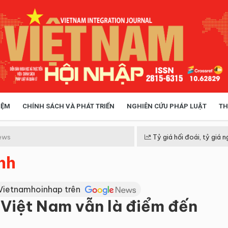
IỆM
CHÍNH SÁCH VÀ PHÁT TRIỂN
NGHIÊN CỨU PHÁP LUẬT
TH
HÓA XÃ HỘI
CHÍNH SÁCH
ews
Tỷ giá hối đoái, tỷ giá n
nh
 TIỄN QUẢN LÝ
VIỆT NAM ĐIỂM ĐẾN
Vietnamhoinhap trên
 Việt Nam vẫn là điểm đến