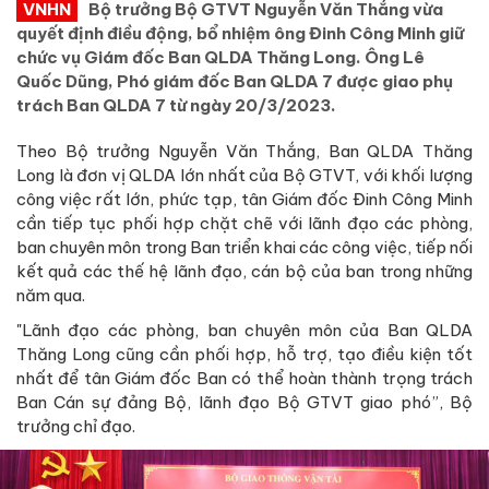
VNHN
Bộ trưởng Bộ GTVT Nguyễn Văn Thắng vừa
quyết định điều động, bổ nhiệm ông Đinh Công Minh giữ
chức vụ Giám đốc Ban QLDA Thăng Long. Ông Lê
Quốc Dũng, Phó giám đốc Ban QLDA 7 được giao phụ
trách Ban QLDA 7 từ ngày 20/3/2023.
Theo Bộ trưởng Nguyễn Văn Thắng, Ban QLDA Thăng
Long là đơn vị QLDA lớn nhất của Bộ GTVT, với khối lượng
công việc rất lớn, phức tạp, tân Giám đốc Đinh Công Minh
cần tiếp tục phối hợp chặt chẽ với lãnh đạo các phòng,
ban chuyên môn trong Ban triển khai các công việc, tiếp nối
kết quả các thế hệ lãnh đạo, cán bộ của ban trong những
năm qua.
"Lãnh đạo các phòng, ban chuyên môn của Ban QLDA
Thăng Long cũng cần phối hợp, hỗ trợ, tạo điều kiện tốt
nhất để tân Giám đốc Ban có thể hoàn thành trọng trách
Ban Cán sự đảng Bộ, lãnh đạo Bộ GTVT giao phó”, Bộ
trưởng chỉ đạo.