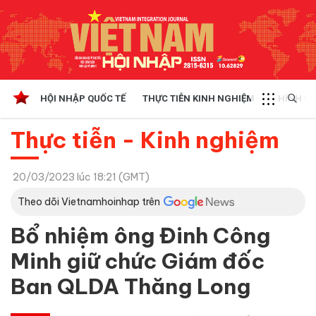
HỘI NHẬP QUỐC TẾ
THỰC TIỄN KINH NGHIỆM
CHÍNH SÁ
Thực tiễn - Kinh nghiệm
20/03/2023 lúc 18:21 (GMT)
Theo dõi Vietnamhoinhap trên
Bổ nhiệm ông Đinh Công
Minh giữ chức Giám đốc
Ban QLDA Thăng Long