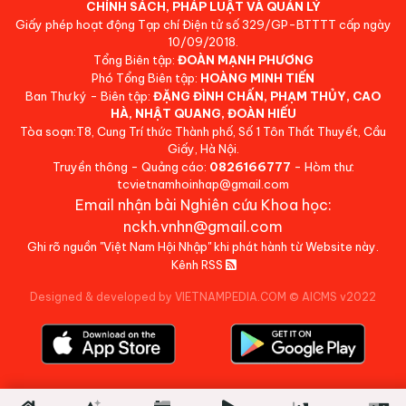
CHÍNH SÁCH, PHÁP LUẬT VÀ QUẢN LÝ
Giấy phép hoạt động Tạp chí Điện tử số 329/GP-BTTTT cấp ngày
10/09/2018.
Tổng Biên tập:
ĐOÀN MẠNH PHƯƠNG
Phó Tổng Biên tập:
HOÀNG MINH TIẾN
Ban Thư ký - Biên tập:
ĐẶNG ĐÌNH CHẤN, PHẠM THỦY, CAO
HÀ, NHẬT QUANG, ĐOÀN HIẾU
Tòa soạn:T8, Cung Trí thức Thành phố, Số 1 Tôn Thất Thuyết, Cầu
Giấy, Hà Nội.
Truyền thông - Quảng cáo:
0826166777
- Hòm thư:
tcvietnamhoinhap@gmail.com
Email nhận bài Nghiên cứu Khoa học:
nckh.vnhn@gmail.com
Ghi rõ nguồn "Việt Nam Hội Nhập" khi phát hành từ Website này.
Kênh RSS
Designed & developed by VIETNAMPEDIA.COM
©
AICMS v2022