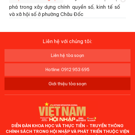
phá trong xây dựng chính quyền số, kinh tế số
và xã hội số ở phường Châu Đốc
Liên hệ với chúng tôi:
Liên hệ tòa soạn
Hotline: 0912 953 695
Giới thiệu tòa soạn
DIỄN ĐÀN KHOA HỌC VÀ THỰC TIỄN - TRUYỀN THÔNG
CHÍNH SÁCH TRONG HỘI NHẬP VÀ PHÁT TRIỂN THUỘC VIỆN