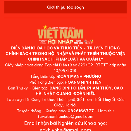
Giới thiệu tòa soạn
DIỄN ĐÀN KHOA HỌC VÀ THỰC TIỄN - TRUYỀN THÔNG
CHÍNH SÁCH TRONG HỘI NHẬP VÀ PHÁT TRIỂN THUỘC VIỆN
CHÍNH SÁCH, PHÁP LUẬT VÀ QUẢN LÝ
Giấy phép hoạt động Tạp chí Điện tử số 329/GP-BTTTT cấp ngày
10/09/2018.
Tổng Biên tập:
ĐOÀN MẠNH PHƯƠNG
Phó Tổng Biên tập:
HOÀNG MINH TIẾN
Ban Thư ký - Biên tập:
ĐẶNG ĐÌNH CHẤN, PHẠM THỦY, CAO
HÀ, NHẬT QUANG, ĐOÀN HIẾU
Tòa soạn:T8, Cung Trí thức Thành phố, Số 1 Tôn Thất Thuyết, Cầu
Giấy, Hà Nội.
Truyền thông - Quảng cáo:
0826166777
- Hòm thư:
tcvietnamhoinhap@gmail.com
Email nhận bài Nghiên cứu Khoa học:
nckh.vnhn@gmail.com