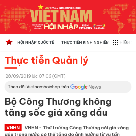
HỘI NHẬP QUỐC TẾ
THỰC TIỄN KINH NGHIỆM
CHÍNH SÁ
Thực tiễn Quản lý
28/09/2019 lúc 07:06 (GMT)
Theo dõi Vietnamhoinhap trên
Bộ Công Thương không
tăng sốc giá xăng dầu
VNHN
VNHN - Thứ trưởng Công Thương nói giá xăng
dầu trong nước có thể tăng do ảnh hưởng từ vụ tấn