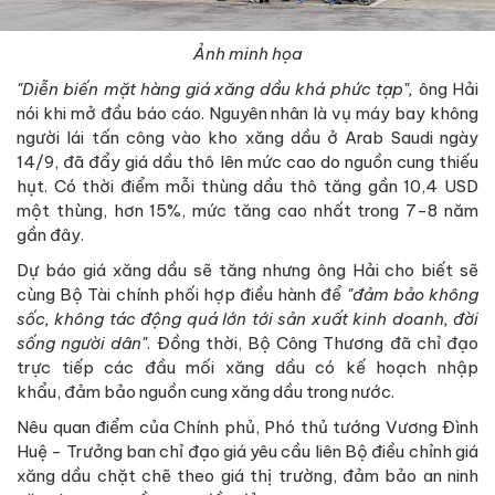
Ảnh minh họa
"Diễn biến mặt hàng giá xăng dầu khá phức tạp",
ông Hải
nói khi mở đầu báo cáo. Nguyên nhân là vụ máy bay không
người lái tấn công vào kho xăng dầu ở Arab Saudi ngày
14/9, đã đẩy giá dầu thô lên mức cao do nguồn cung thiếu
hụt. Có thời điểm mỗi thùng dầu thô tăng gần 10,4 USD
một thùng, hơn 15%, mức tăng cao nhất trong 7-8 năm
gần đây.
Dự báo giá xăng dầu sẽ tăng nhưng ông Hải cho biết sẽ
cùng Bộ Tài chính phối hợp điều hành để
"đảm bảo không
sốc, không tác động quá lớn tới sản xuất kinh doanh, đời
sống người dân"
. Đồng thời, Bộ Công Thương đã chỉ đạo
trực tiếp các đầu mối xăng dầu có kế hoạch nhập
khẩu, đảm bảo nguồn cung xăng dầu trong nước.
Nêu quan điểm của Chính phủ, Phó thủ tướng Vương Đình
Huệ - Trưởng ban chỉ đạo giá yêu cầu liên Bộ điều chỉnh giá
xăng dầu chặt chẽ theo giá thị trường, đảm bảo an ninh