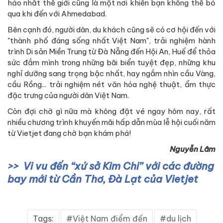
hảo nhất thế giới cũng là một nơi khiến bạn không thể bỏ
qua khi đến với Ahmedabad.
Bên cạnh đó, người dân, du khách cũng sẽ có cơ hội đến với
"thành phố đáng sống nhất Việt Nam", trải nghiệm hành
trình Di sản Miền Trung từ Đà Nẵng đến Hội An, Huế để thỏa
sức đắm mình trong những bãi biển tuyệt đẹp, những khu
nghỉ dưỡng sang trọng bậc nhất, hay ngắm nhìn cầu Vàng,
cầu Rồng... trải nghiệm nét văn hóa nghệ thuật, ẩm thực
đặc trưng của người dân Việt Nam.
Còn đợi chờ gì nữa mà không đặt vé ngay hôm nay, rất
nhiều chương trình khuyến mãi hấp dẫn mùa lễ hội cuối năm
từ Vietjet đang chờ bạn khám phá!
Nguyễn Lâm
Vi vu đến “xứ sở Kim Chi” với các đường
bay mới từ Cần Thơ, Đà Lạt của Vietjet
Tags:
Việt Nam điểm đến
du lịch