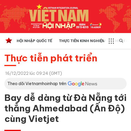
HỘI NHẬP QUỐC TẾ
THỰC TIỄN KINH NGHIỆM
CHÍNH SÁ
Thực tiễn phát triển
16/12/2022 lúc 09:24 (GMT)
Theo dõi Vietnamhoinhap trên
Bay dễ dàng từ Đà Nẵng tới
thẳng Ahmedabad (Ấn Độ)
cùng Vietjet