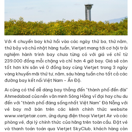
Với 4 chuyến bay khứ hồi vào các ngày thứ ba, thứ năm,
thứ bảy và chủ nhật hàng tuần, Vietjet mang tới cơ hội trải
nghiệm hành trình bay chưa từng có với giá vé chỉ từ
239.000 đồng mỗi chặng và chỉ hơn 4 giờ bay. Giá sẽ còn
tốt hơn khi săn vé 0 đồng bay cùng Vietjet trong 3 ngày
vàng khuyến mãi thứ tư, năm, sáu hàng tuần cho tất cả các
đường bay kết nối Việt Nam - Ấn Độ.
Ai cũng có thể dễ dàng bay thẳng đến "thành phố đền đài"
Ahmedabad của nền văn minh Sông Hằng vĩ đại hay chu du
đến với "thành phố đáng sống nhất Việt Nam" Đà Nẵng với
vé bay mở bán trên các kênh chính thức website
www.vietjetair.com, ứng dụng điện thoại Vietjet Air và các
phòng vé, đại lý chính thức của hãng trên toàn cầu. Đặt vé
và thanh toán toán qua Vietjet SkyClub, khách hàng còn