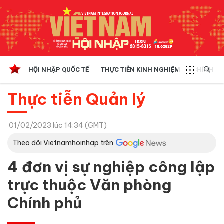
HỘI NHẬP QUỐC TẾ
THỰC TIỄN KINH NGHIỆM
CHÍNH SÁ
Thực tiễn Quản lý
01/02/2023 lúc 14:34 (GMT)
Theo dõi Vietnamhoinhap trên
4 đơn vị sự nghiệp công lập
trực thuộc Văn phòng
Chính phủ