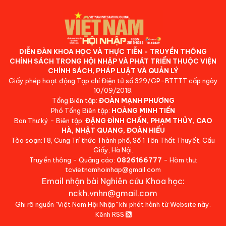
DIỄN ĐÀN KHOA HỌC VÀ THỰC TIỄN - TRUYỀN THÔNG
CHÍNH SÁCH TRONG HỘI NHẬP VÀ PHÁT TRIỂN THUỘC VIỆN
CHÍNH SÁCH, PHÁP LUẬT VÀ QUẢN LÝ
Giấy phép hoạt động Tạp chí Điện tử số 329/GP-BTTTT cấp ngày
10/09/2018.
Tổng Biên tập:
ĐOÀN MẠNH PHƯƠNG
Phó Tổng Biên tập:
HOÀNG MINH TIẾN
Ban Thư ký - Biên tập:
ĐẶNG ĐÌNH CHẤN, PHẠM THỦY, CAO
HÀ, NHẬT QUANG, ĐOÀN HIẾU
Tòa soạn:T8, Cung Trí thức Thành phố, Số 1 Tôn Thất Thuyết, Cầu
Giấy, Hà Nội.
Truyền thông - Quảng cáo:
0826166777
- Hòm thư:
tcvietnamhoinhap@gmail.com
Email nhận bài Nghiên cứu Khoa học:
nckh.vnhn@gmail.com
Ghi rõ nguồn "Việt Nam Hội Nhập" khi phát hành từ Website này.
Kênh RSS