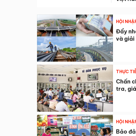
HỘI NHẬ
Đẩy nha
và giả
THỰC TI
Chấn ch
tra, gi
HỘI NHẬ
Bảo đảm