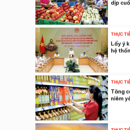
dịp cu
THỰC TI
Lấy ý k
hệ thố
THỰC TI
Tăng cư
niêm y