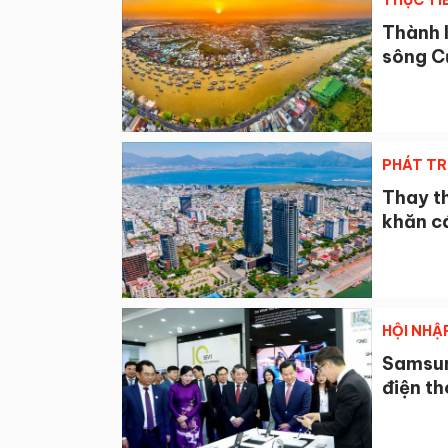
THỰC TI
Thành 
sông C
PHÁT TR
Thay th
khăn cá
HỘI NHẬ
Samsung
điện th