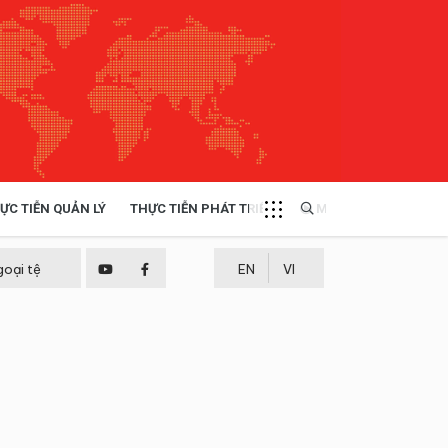
ỰC TIỄN QUẢN LÝ
THỰC TIỄN PHÁT TRIỂN
MULTIMEDIA
TÀI NGUYÊN - MÔI TRƯỜNG
goại tệ
EN
VI
THỰC TIỄN - KINH NGHIỆM