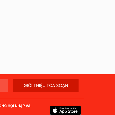
GIỚI THIỆU TÒA SOẠN
ONG HỘI NHẬP VÀ