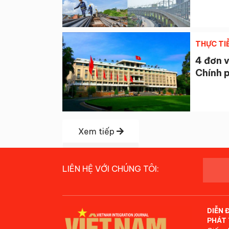
THỰC TI
4 đơn v
Chính 
Xem tiếp
LIÊN HỆ VỚI CHÚNG TÔI:
DIỄN 
PHÁT 