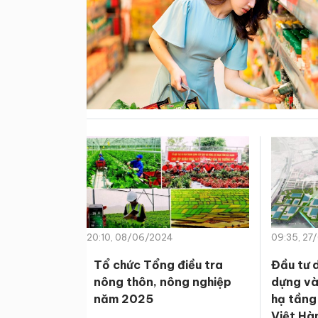
20:10, 08/06/2024
09:35, 27
Tổ chức Tổng điều tra
Đầu tư 
nông thôn, nông nghiệp
dựng và
năm 2025
hạ tầng
Việt Hà