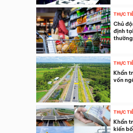
THỰC TI
Chủ độn
định tạ
thường
THỰC TI
Khẩn tr
vốn ng
THỰC TI
Khẩn tr
kiến bố