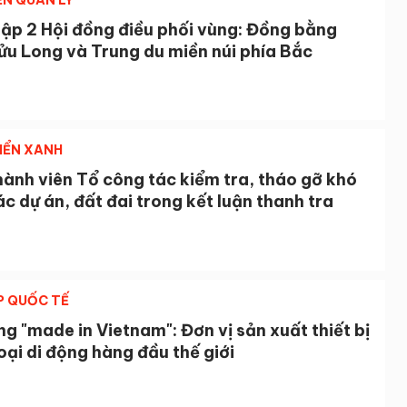
ỄN QUẢN LÝ
lập 2 Hội đồng điều phối vùng: Đồng bằng
ửu Long và Trung du miền núi phía Bắc
IỂN XANH
ành viên Tổ công tác kiểm tra, tháo gỡ khó
c dự án, đất đai trong kết luận thanh tra
P QUỐC TẾ
 "made in Vietnam": Đơn vị sản xuất thiết bị
oại di động hàng đầu thế giới