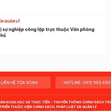
ỄN QUẢN LÝ
ị sự nghiệp công lập trực thuộc Văn phòng
phủ
LIÊN HỆ TÒA SOẠN
HOTLINE: 0912 953 695
ĐÀN KHOA HỌC VÀ THỰC TIỄN - TRUYỀN THÔNG CHÍNH SÁCH TR
TRIỂN THUỘC VIỆN CHÍNH SÁCH, PHÁP LUẬT VÀ QUẢN LÝ