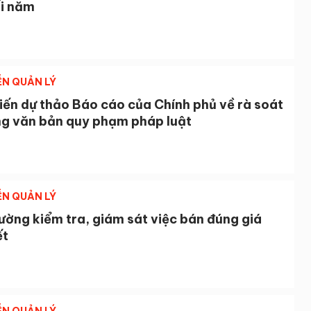
ối năm
ỄN QUẢN LÝ
iến dự thảo Báo cáo của Chính phủ về rà soát
ng văn bản quy phạm pháp luật
ỄN QUẢN LÝ
ờng kiểm tra, giám sát việc bán đúng giá
ết