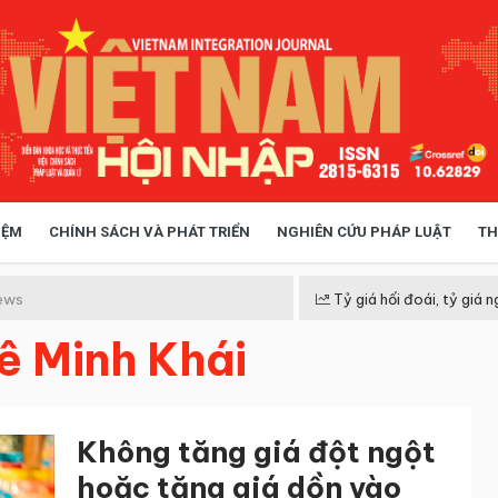
IỆM
CHÍNH SÁCH VÀ PHÁT TRIỂN
NGHIÊN CỨU PHÁP LUẬT
TH
HÓA XÃ HỘI
CHÍNH SÁCH
ews
Tỷ giá hối đoái, tỷ giá n
ê Minh Khái
 TIỄN QUẢN LÝ
VIỆT NAM ĐIỂM ĐẾN
Không tăng giá đột ngột
hoặc tăng giá dồn vào