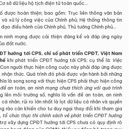
Cơ sở dữ liệu hộ tịch điện tử toàn quốc…
ố được hoàn thiện; bao gồm: Trục liên thông văn bản
 và xử lý công việc của Chính phủ; Hệ thống thông tin
 đạo điều hành của Chính phủ, Thủ tướng Chính phủ...
an ninh mạng
được cải thiện đáng kể và đáp ứng ngày
của đất nước.
T hướng tới CPS, chỉ số phát triển CPĐT, Việt Nam
chế
khi phát triển CPĐT hướng tới CPS; cụ thể là:
Việc
 Con người thực hiện công cuộc này phải đáp ứng được
, nhận thức. Quá trình đó phải được vận hành bởi những
hĩa là song song với thực hiện CPS phải thực hiện công
đề an toàn, an ninh mạng chưa thích ứng với quá trình
lên môi trường số, nghĩa là vấn đề an toàn, an ninh
á nhân, rủi ro lớn nhất là lọt dữ liệu cá nhân và quyền
hững rào cản khiến cho tư duy ngại thay đổi khi tham gia
, tổ chức thực thi chính sách về phát triển CPĐT hướng
ỗ trợ xây dựng CPĐT hướng tới CPS chưa có quy định rõ