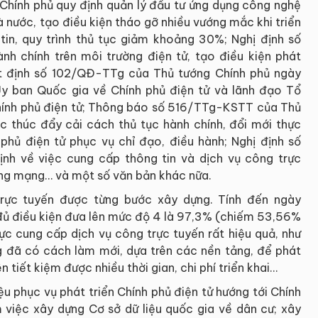
ính phủ quy định quản lý đầu tư ứng dụng công nghệ
à nước, tạo điều kiện tháo gỡ nhiều vướng mắc khi triển
in, quy trình thủ tục giảm khoảng 30%; Nghị định số
 chính trên môi trường điện tử, tạo điều kiện phát
yết định số 102/QĐ-TTg của Thủ tướng Chính phủ ngày
Ủy ban Quốc gia về Chính phủ điện tử và lãnh đạo Tổ
hính phủ điện tử; Thông báo số 516/TTg-KSTT của Thủ
 thúc đẩy cải cách thủ tục hành chính, đổi mới thực
hủ điện tử phục vụ chỉ đạo, điều hành; Nghị định số
h về việc cung cấp thông tin và dịch vụ công trực
ờng mạng… và một số văn bản khác nữa.
trực tuyến được từng bước xây dựng. Tính đến ngày
 đủ điều kiện đưa lên mức độ 4 là 97,3% (chiếm 53,56%
vực cung cấp dịch vụ công trực tuyến rất hiệu quả, như
ng đã có cách làm mới, dựa trên các nền tảng, để phát
n tiết kiệm được nhiều thời gian, chi phí triển khai…
ệu phục vụ phát triển Chính phủ điện tử hướng tới Chính
m việc xây dựng Cơ sở dữ liệu quốc gia về dân cư; xây