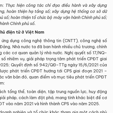
ồm:
Thực hiện c
ông tác chỉ đạo điều hành và xây dựng
ng, hoàn thiện hạ tầng số
;
xây dựng hệ thống cơ sở dữ
hủ số
;
hoàn thiện tổ chức bộ máy vận hành Chính phủ số
;
hành Chính phủ số.
hủ điện tử ở Việt Nam
 ứng dụng công nghệ thông tin (CNTT), công nghệ số
̉ng, Nhà nước ta đã ban hành nhiều chủ trương, chính
 các cơ quan quản lý nhà nước. Nghị quyết số 17/NQ-
 nhiệm vụ, giải pháp trọng tâm phát triển CPĐT giai
ăm 2025; Quyết định số 942/QĐ-TTg ngày 15/6/2021 của
lược phát triển CPĐT hướng tới CPS giai đoạn 2021 –
c văn bản đó, quan điểm và mục tiêu phát triển CPĐT
ồm:
ách tổng thể, toàn diện, tập trung nguồn lực, huy động
 giải pháp, cách làm đột phá, mang tính khác biệt để cơ
CPĐT vào năm 2021 và hình thành CPS vào năm 2025.
 doanh nghiệp và tổ chức khác tham gia một cách phù