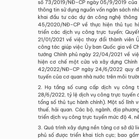
số 73/2019/NĐ-CP ngày 05/9/2019 của Ch
thông tin sử dụng nguồn vốn ngân sách nh
khai đầu tư các dự án công nghệ thông t
45/2020/NĐ-CP về thực hiện thủ tục hành
triển các dịch vụ công trực tuyến; Qu
21/01/2021 về việc thay đổi thành viên 
công tác giúp việc Ủy ban Quốc gia về C
tướng Chính phủ ngày 22/04/2021 về việc
hiện cơ chế một cửa và xây dựng Chính p
42/2022/NĐ-CP ngày 24/6/2022 quy địn
tuyến của cơ quan nhà nước trên môi trư
2. Hạ tầng số cung cấp dịch vụ công 
28/6/2022, tỷ lệ dịch vụ công trực tuyến
tổng số thủ tục hành chính). Một số lĩnh 
thuế, hải quan. Các bộ, ngành, địa phươ
triển dịch vụ công trực tuyến mức độ 4, nê
3. Quá trình xây dựng nền tảng cơ sở dữ li
phủ số được triển khai tích cực; bao gồ