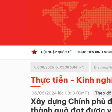
HỘI NHẬP QUỐC TẾ
THỰC TIỄN KINH NGH
HỘI NHẬP QUỐC TẾ
VĂN 
07/08/2026 lúc 03:38 (GMT+7)
Breaking N
Kinh tế hội nhập
Thực tiễn - Kinh ng
Doanh nghiệp
NGHIÊN CỨU PHÁP LUẬT
THỰC
06/06/2024 lúc 08:19 (GMT)
Theo dõ
Xây dựng Chính phủ đ
thành quả đạt được v