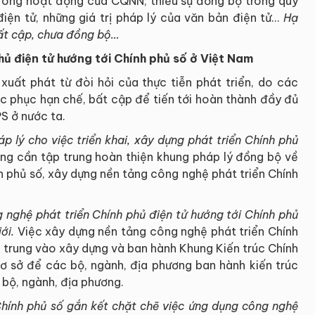
u trong hoạt động của CQNN; thiếu sự đồng bộ trong quy
điện tử, những giá trị pháp lý của văn bản điện tử…
Hạ
bất cập, chưa đồng bộ…
ủ điện tử hướng tới Chính phủ số ở Việt Nam
xuất phát từ đòi hỏi của thực tiễn phát triển, do các
c phục hạn chế, bất cập để tiến tới hoàn thành đầy đủ
S ở nước ta.
p lý cho việc triển khai, xây dựng phát triển Chính phủ
ng cần tập trung hoàn thiện khung pháp lý đồng bộ về
h phủ số, xây dựng nền tảng công nghệ phát triển Chính
 nghệ phát triển Chính phủ điện tử hướng tới Chính phủ
iới.
Việc xây dựng nền tảng công nghệ phát triển Chính
p trung vào xây dựng và ban hành Khung Kiến trúc Chính
cơ sở để các bộ, ngành, địa phương ban hành kiến trúc
 bộ, ngành, địa phương.
Chính phủ số gắn kết chặt chẽ việc ứng dụng công nghệ