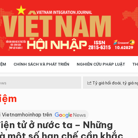
IỆM
CHÍNH SÁCH VÀ PHÁT TRIỂN
NGHIÊN CỨU PHÁP LUẬT
TH
HÓA XÃ HỘI
CHÍNH SÁCH
ews
Tỷ giá hối đoái, tỷ giá n
hiệm
 TIỄN QUẢN LÝ
VIỆT NAM ĐIỂM ĐẾN
i Vietnamhoinhap trên
iện tử ở nước ta – Những
à một số hạn chế cần khắc