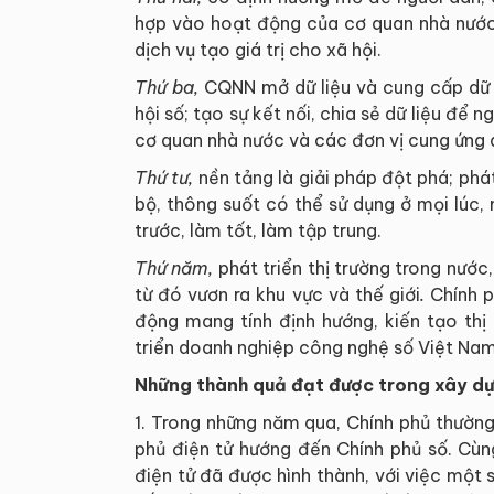
hợp vào hoạt động của cơ quan nhà nước
dịch vụ tạo giá trị cho xã hội.
Thứ ba,
CQNN mở dữ liệu và cung cấp dữ l
hội số; tạo sự kết nối, chia sẻ dữ liệu để 
cơ quan nhà nước và các đơn vị cung ứng d
Thứ tư,
nền tảng là giải pháp đột phá; ph
bộ, thông suốt có thể sử dụng ở mọi lúc,
trước, làm tốt, làm tập trung.
Thứ năm,
phát triển thị trường trong nước
từ đó vươn ra khu vực và thế giới
.
Chính p
động mang tính định hướng, kiến tạo thị
triển doanh nghiệp công nghệ số Việt Na
Những thành quả đạt được trong xây dự
1. Trong những năm qua, Chính phủ thường
phủ điện tử hướng đến Chính phủ số. Cùng
điện tử đã được hình thành, với việc một