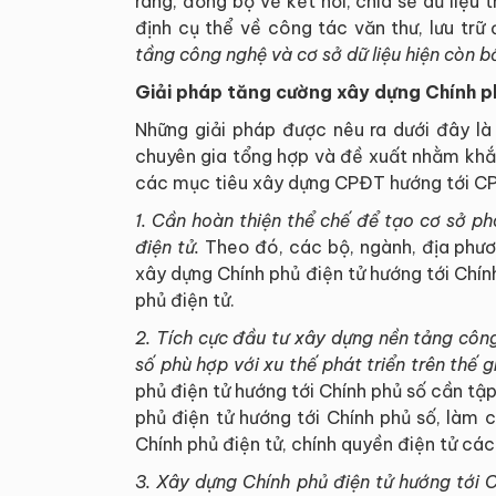
ràng, đồng bộ về kết nối, chia sẻ dữ liệ
định cụ thể về công tác văn thư, lưu trữ 
tầng công nghệ và cơ sở dữ liệu hiện còn 
Giải pháp tăng cường xây dựng Chính ph
Những giải pháp được nêu ra dưới đây là 
chuyên gia tổng hợp và đề xuất nhằm khắ
các mục tiêu xây dựng CPĐT hướng tới CP
1. Cần hoàn thiện thể chế để tạo cơ sở phá
điện tử.
Theo đó, các bộ, ngành, địa phươ
xây dựng Chính phủ điện tử hướng tới Chín
phủ điện tử.
2. Tích cực đầu tư
xây dựng nền tảng công
số phù hợp với xu thế phát triển trên thế g
phủ điện tử hướng tới Chính phủ số cần tậ
phủ điện tử hướng tới Chính phủ số, làm 
Chính phủ điện tử, chính quyền điện tử các
3. Xây dựng Chính phủ điện tử hướng tới 