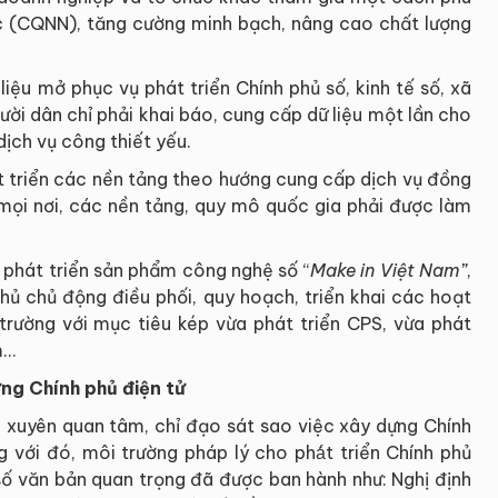
 (CQNN), tăng cường minh bạch, nâng cao chất lượng
iệu mở phục vụ phát triển Chính phủ số, kinh tế số, xã
người dân chỉ phải khai báo, cung cấp dữ liệu một lần cho
ịch vụ công thiết yếu.
át triển các nền tảng theo hướng cung cấp dịch vụ đồng
 mọi nơi, các nền tảng, quy mô quốc gia phải được làm
, phát triển sản phẩm công nghệ số “
Make in Việt Nam”
,
hủ chủ động điều phối, quy hoạch, triển khai các hoạt
 trường với mục tiêu kép vừa phát triển CPS, vừa phát
m…
ng Chính phủ điện tử
 xuyên quan tâm, chỉ đạo sát sao việc xây dựng Chính
 với đó, môi trường pháp lý cho phá́t triển Chính phủ
 số văn bản quan trọng đã được ban hành như: Nghị định