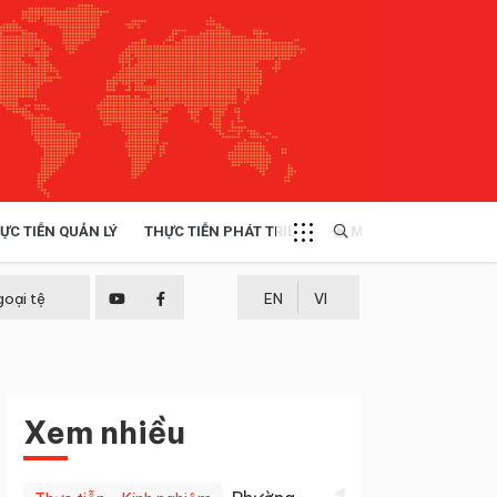
ỰC TIỄN QUẢN LÝ
THỰC TIỄN PHÁT TRIỂN
MULTIMEDIA
TÀI NGUYÊN - MÔI TRƯỜNG
goại tệ
EN
VI
THỰC TIỄN - KINH NGHIỆM
Xem nhiều