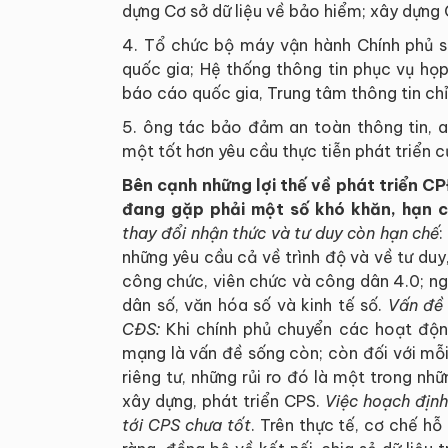
dựng Cơ sở dữ liệu về bảo hiểm; xây dựng 
4. Tổ chức bộ máy vận hành Chính phủ s
quốc gia; Hệ thống thông tin phục vụ họp
báo cáo quốc gia, Trung tâm thông tin chỉ
5. ông tác bảo đảm an toàn thông tin, 
một tốt hơn yêu cầu thực tiễn phát triển 
Bên cạnh những lợi thế về phát triển CPĐ
đang gặp phải một số khó khăn, hạn 
thay đổi nhận thức và tư duy còn hạn chế
:
những yêu cầu cả về trình độ và về tư duy
công chức, viên chức và công dân 4.0; ng
dân số, văn hóa số và kinh tế số.
Vấn đề 
CĐS:
Khi chính phủ chuyển các hoạt động 
mạng là vấn đề sống còn; còn đối với mỗi c
riêng tư, những rủi ro đó là một trong n
xây dựng, phát triển CPS.
Việc hoạch định
tới CPS chưa tốt
. Trên thực tế, cơ chế h