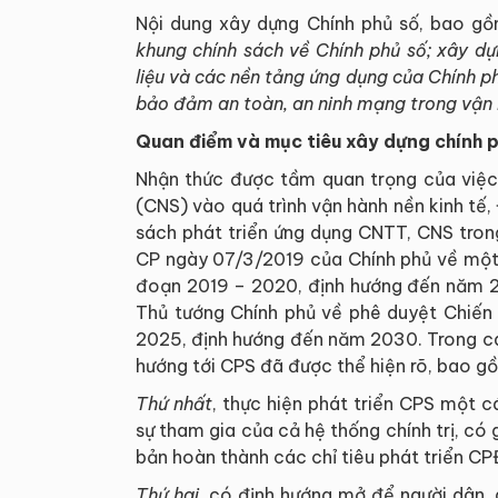
Nội dung xây dựng Chính phủ số, bao g
khung chính sách về Chính phủ số
;
xây dự
liệu và các nền tảng ứng dụng của Chính p
bảo đảm an toàn, an ninh mạng trong vận 
Quan điểm và mục tiêu xây dựng chính p
Nhận thức được tầm quan trọng của việc
(CNS) vào quá trình vận hành nền kinh tế, Đa
sách phát triển ứng dụng CNTT, CNS trong
CP ngày 07/3/2019 của Chính phủ về một số
đoạn 2019 – 2020, định hướng đến n
Thủ tướng Chính phủ về phê duyệt Chiến 
2025, định hướng đến năm 2030. Trong cá
hướng tới CPS đã được thể hiện rõ, bao g
Thứ nhất
, thực hiện phát triển CPS một c
sự tham gia của cả hệ thống chính trị, có
bản hoàn thành các chỉ tiêu phát triển 
Thứ hai,
có định hướng mở để người dân,