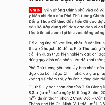
Văn phòng Chính phủ vừa có v
VNHN
ý kiến chỉ đạo của Phó Thủ tướng Chính
Đồng Tháp để thúc đẩy tiến độ các dự 
cầu Bộ Xây dựng chỉ đạo các đơn vị có 
tốc trên cầu cạn tại khu vực đồng bằn
Để cung ứng đủ vật liệu, nhất là vật liệ
theo kế hoạch đã đề ra, Phó Thủ tướng T
có liên quan thực hiện nghiêm các chỉ đạ
đúng quy định của pháp luật để khai thôn
Phó Thủ tướng yêu cầu Ủy ban nhân dân c
đạo của Lãnh đạo Chính phủ; có giải pháp
không để chậm trễ, gây ảnh hưởng đến tiế
Cụ thể, Ủy ban nhân dân tỉnh Tiền Giang l
3
8,3 triệu m
trước ngày 15 tháng 3 năm 20
3
m
), dự án thành phần 2 Châu Đốc - Cần 
3
Thành phố Hồ Chí Minh (3,1 triệu m
). Đồ