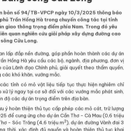
ăn bản số 94/TB-VPCP ngày 10/3/2025 thông báo
 phủ Trần Hồng Hà trong chuyến công tác tại tỉnh
án giao thông trọng điểm phía Nam. Trong đó yêu
liên quan nghiên cứu giải pháp xây dựng đường cao
g sông Cửu Long.
u san lấp đắp nền đường, góp phần hoàn thành các dự án
rần Hồng Hà yêu cầu các bộ, ngành, địa phương, đơn vị
o của Lãnh đạo Chính phủ, giải quyết theo thẩm quyền,
g các khó khăn, vướng mắc.
ác tỉnh có mỏ vật liệu tiếp tục thực hiện nghiêm chỉ
 xử lý ngay tại cơ sở đối với các vướng mắc phát sinh,
n độ các dự án trọng điểm trên địa bàn.
ưu ý hoàn thiện thủ tục cấp phép các mỏ cát, trữ lượng
25 để cung ứng cho dự án Cần Thơ - Cà Mau (0,6 triệu
3
Thơ - Sóc Trăng (4,6 triệu m
), dự án đường Vành đai 3
ng thời, xác định đủ nguồn và hoàn thiện thủ tục khai