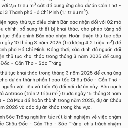
3
với 2,5 triệu m
cát để cung ứng cho dự án Cần Thơ -
3
ai 3 Thành phố Hồ Chí Minh (1,1 triệu m
).
hiện ngay thủ tục điều chỉnh Bản xác nhận đối với 02 mỏ
chỉnh, bổ sung thiết bị khai thác, cho phép tăng số
hủ tục điều chỉnh Bản xác nhận. Hoàn thiện thủ tục cấp
3
 ngày 10 tháng 3 năm 2025 (trữ lượng 4,2 triệu m
) để
nh phố Hồ Chí Minh. Đồng thời, xác định đủ nguồn đối
ện thủ tục khai thác trong tháng 3 năm 2025 để cung
 Đốc - Cần Thơ - Sóc Trăng.
 thủ tục khai thác trong tháng 3 năm 2025 để cung ứng
 cho dự án thành phần 1 cao tốc Châu Đốc - Cần Thơ -
 nguồn vật liệu và tiến độ đối với dự án này. Bên cạnh
3
đá Antraco (trên 2 triệu m
) trước ngày 15 tháng 3 năm
ơ - Cà Mau để hoàn thành trong năm 2025, dự án Châu
m 2026 và các dự án khác trong khu vực.
ỉnh Sóc Trăng nghiêm túc rút kinh nghiệm về việc chậm
tốc Châu Đốc - Cần Thơ - Sóc Trăng, chịu trách nhiệm