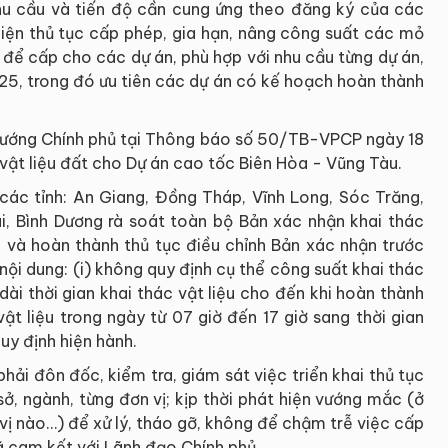
nhu cầu và tiến độ cần cung ứng theo đăng ký của các
hiện thủ tục cấp phép, gia hạn, nâng công suất các mỏ
 để cấp cho các dự án, phù hợp với nhu cầu từng dự án,
25, trong đó ưu tiên các dự án có kế hoạch hoàn thành
tướng Chính phủ tại Thông báo số 50/TB-VPCP ngày 18
vật liệu đất cho Dự án cao tốc Biên Hòa - Vũng Tàu.
ác tỉnh: An Giang, Đồng Tháp, Vĩnh Long, Sóc Trăng,
ai, Bình Dương rà soát toàn bộ Bản xác nhận khai thác
 và hoàn thành thủ tục điều chỉnh Bản xác nhận trước
i dung: (i) không quy định cụ thể công suất khai thác
dài thời gian khai thác vật liệu cho đến khi hoàn thành
 vật liệu trong ngày từ 07 giờ đến 17 giờ sang thời gian
uy định hiện hành.
hải đôn đốc, kiểm tra, giám sát việc triển khai thủ tục
ở, ngành, từng đơn vị; kịp thời phát hiện vướng mắc (ở
 vị nào…) để xử lý, tháo gỡ, không để chậm trễ việc cấp
ã cam kết với Lãnh đạo Chính phủ.