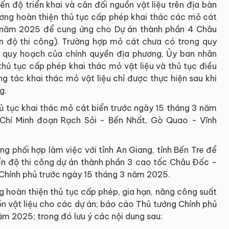
ến độ triển khai và cân đối nguồn vật liệu trên địa bàn
ương hoàn thiện thủ tục cấp phép khai thác các mỏ cát
3 năm 2025 để cung ứng cho Dự án thành phần 4 Châu
n độ thi công). Trường hợp mỏ cát chưa có trong quy
h quy hoạch của chính quyền địa phương, Ủy ban nhân
thủ tục cấp phép khai thác mỏ vật liệu và thủ tục điều
 tác khai thác mỏ vật liệu chỉ được thực hiện sau khi
g.
hủ tục khai thác mỏ cát biển trước ngày 15 tháng 3 năm
Chí Minh đoạn Rạch Sỏi - Bến Nhất, Gò Quao - Vĩnh
g phối hợp làm việc với tỉnh An Giang, tỉnh Bến Tre để
ến độ thi công dự án thành phần 3 cao tốc Châu Đốc -
Chính phủ trước ngày 15 tháng 3 năm 2025.
g hoàn thiện thủ tục cấp phép, gia hạn, nâng công suất
n vật liệu cho các dự án; báo cáo Thủ tướng Chính phủ
ăm 2025; trong đó lưu ý các nội dung sau: