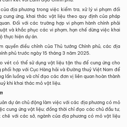
của địa phương trong việc kiểm tra, xử lý vi phạm đối
g cung ứng, khai thác vật liệu theo quy định của pháp
 quan. Đối với các trường hợp vi phạm hành chính phải
luật và khắc phục các vi phạm, hạn chế dừng việc khai
ộ thực hiện dự án.
m quyền điều chỉnh của Thủ tướng Chính phủ, các địa
ính phủ trước ngày 15 tháng 3 năm 2025.
ạo vét có thể sử dụng vật liệu tận thu để cung ứng cho
g phối hợp với Cục Hàng hải và Đường thuỷ Việt Nam để
g lấn luồng và chỉ đạo các đơn vị liên quan hoàn thành
ỷ khi khai thác mỏ vật liệu.
ém
uản dự án chủ động làm việc với các địa phương có mỏ
iệc cung ứng vật liệu; đồng thời chỉ đạo các chủ đầu tư,
t chẽ với các sở, ngành của địa phương có mỏ vật liệu