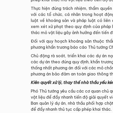
Thực hiện đúng trách nhiệm, thẩm quyền 
với các tổ chức, cá nhân trong hoạt độn
luật về khoáng sản và pháp luật có liên
xem xét xử phạt theo quy định của pháp 
thác mỏ vật liệu gây ảnh hưởng đến tiến đ
Đối với quy hoạch khoáng sản thuộc thẩ
phương khẩn trương báo cáo Thủ tướng Ch
Chủ động rà soát, triển khai các dự án n
các dự án theo đúng quy định, khẩn trươn
thống nhất phương án đối với các mỏ chồn
phương án bảo đảm an toàn giao thông thu
Kiên quyết xử lý, thay thế nhà thầu yếu k
Phó Thủ tướng yêu cầu các cơ quan chủ q
vật liệu để đẩy nhanh tiến độ giải quyết v
Ban quản lý dự án, nhà thầu phối hợp chặ
để đẩy nhanh thủ tục cấp phép khai thác.