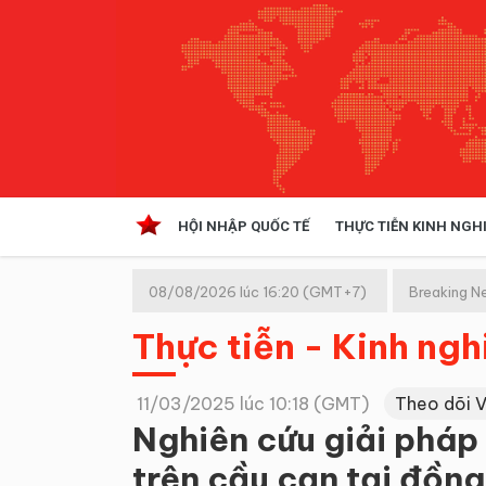
HỘI NHẬP QUỐC TẾ
THỰC TIỄN KINH NGH
HỘI NHẬP QUỐC TẾ
VĂN 
08/08/2026 lúc 16:20 (GMT+7)
Breaking N
Kinh tế hội nhập
Thực tiễn - Kinh ng
Doanh nghiệp
NGHIÊN CỨU PHÁP LUẬT
THỰC
11/03/2025 lúc 10:18 (GMT)
Theo dõi 
Nghiên cứu giải pháp
trên cầu cạn tại đồn