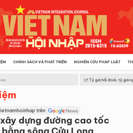
IỆM
CHÍNH SÁCH VÀ PHÁT TRIỂN
NGHIÊN CỨU PHÁP LUẬT
TH
HÓA XÃ HỘI
CHÍNH SÁCH
ews
Tỷ giá hối đoái, tỷ giá n
hiệm
 TIỄN QUẢN LÝ
VIỆT NAM ĐIỂM ĐẾN
Vietnamhoinhap trên
 xây dựng đường cao tốc
g bằng sông Cửu Long