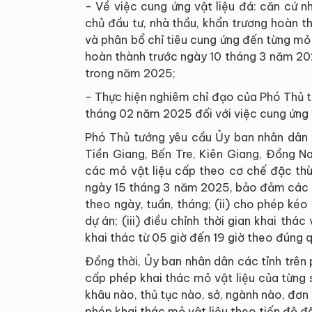
- Về việc cung ứng vật liệu đá: căn cứ 
chủ đầu tư, nhà thầu, khẩn trương hoàn t
và phân bổ chỉ tiêu cung ứng đến từng mỏ
hoàn thành trước ngày 10 tháng 3 năm 20
trong năm 2025;
- Thực hiện nghiêm chỉ đạo của Phó Thủ 
tháng 02 năm 2025 đối với việc cung ứng 
Phó Thủ tướng yêu cầu Ủy ban nhân dân c
Tiền Giang, Bến Tre, Kiên Giang, Đồng N
các mỏ vật liệu cấp theo cơ chế đặc thù
ngày 15 tháng 3 năm 2025, bảo đảm các nộ
theo ngày, tuần, tháng; (ii) cho phép kéo 
dự án; (iii) điều chỉnh thời gian khai thác
khai thác từ 05 giờ đến 19 giờ theo đúng q
Đồng thời, Ủy ban nhân dân các tỉnh trên p
cấp phép khai thác mỏ vật liệu của từng s
khâu nào, thủ tục nào, sở, ngành nào, đơn
phép khai thác mỏ vật liệu theo tiến độ đ