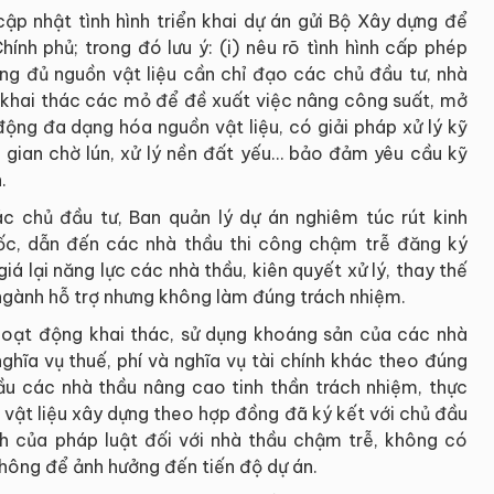
ập nhật tình hình triển khai dự án gửi Bộ Xây dựng để
ính phủ; trong đó lưu ý: (i) nêu rõ tình hình cấp phép
hông đủ nguồn vật liệu cần chỉ đạo các chủ đầu tư, nhà
ất khai thác các mỏ để đề xuất việc nâng công suất, mở
ộng đa dạng hóa nguồn vật liệu, có giải pháp xử lý kỹ
ời gian chờ lún, xử lý nền đất yếu… bảo đảm yêu cầu kỹ
.
 chủ đầu tư, Ban quản lý dự án nghiêm túc rút kinh
đốc, dẫn đến các nhà thầu thi công chậm trễ đăng ký
iá lại năng lực các nhà thầu, kiên quyết xử lý, thay thế
ngành hỗ trợ nhưng không làm đúng trách nhiệm.
hoạt động khai thác, sử dụng khoáng sản của các nhà
ghĩa vụ thuế, phí và nghĩa vụ tài chính khác theo đúng
cầu các nhà thầu nâng cao tinh thần trách nhiệm, thực
 vật liệu xây dựng theo hợp đồng đã ký kết với chủ đầu
nh của pháp luật đối với nhà thầu chậm trễ, không có
không để ảnh hưởng đến tiến độ dự án.