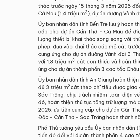
thác trước ngày 15 tháng 3 năm 2025 đối 
3
Cà Mau (1,4 triệu m
), dự án đường Vành đ
Ủy ban nhân dân tỉnh Bến Tre lưu ý hoàn t
cấp cho dự án Cần Thơ - Cà Mau để điều 
lượng thiết bị khai thác song song với t
phép, đưa vào khai thác các mỏ cát trước
cung ứng cho dự án đường Vành đai 3 Thà
3
với 1,8 triệu m
cát còn thiếu và hoàn thi
ứng cho dự án thành phần 3 cao tốc Châu
Ủy ban nhân dân tỉnh An Giang hoàn thiện
3
đủ 3 triệu m
cát theo chỉ tiêu được giao
Sóc Trăng; chịu trách nhiệm toàn diện về
đó, hoàn thiện thủ tục tăng trữ lượng mỏ 
2025, ưu tiên cung cấp cho dự án Cần Th
Đốc - Cần Thơ - Sóc Trăng hoàn thành nă
Phó Thủ tướng yêu cầu Ủy ban nhân dân t
tiến độ đối với dự án thành phần 4 cao 