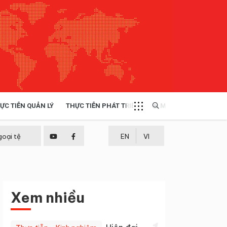
ỰC TIỄN QUẢN LÝ
THỰC TIỄN PHÁT TRIỂN
MULTIMEDIA
TÀI NGUYÊN - MÔI TRƯỜNG
goại tệ
EN
VI
THỰC TIỄN - KINH NGHIỆM
Xem nhiều