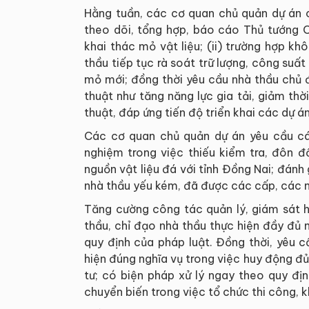
Hằng tuần, các cơ quan chủ quản dự án c
theo dõi, tổng hợp, báo cáo Thủ tướng Ch
khai thác mỏ vật liệu; (ii) trường hợp k
thầu tiếp tục rà soát trữ lượng, công su
mỏ mới; đồng thời yêu cầu nhà thầu chủ đ
thuật như tăng năng lực gia tải, giảm th
thuật, đáp ứng tiến độ triển khai các dự án
Các cơ quan chủ quản dự án yêu cầu các
nghiệm trong việc thiếu kiểm tra, đôn 
nguồn vật liệu đá với tỉnh Đồng Nai; đánh g
nhà thầu yếu kém, đã được các cấp, các 
Tăng cường công tác quản lý, giám sát 
thầu, chỉ đạo nhà thầu thực hiện đầy đủ n
quy định của pháp luật. Đồng thời, yêu 
hiện đúng nghĩa vụ trong việc huy động đủ
tư; có biện pháp xử lý ngay theo quy đị
chuyển biến trong việc tổ chức thi công, 