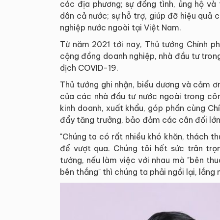
các địa phương; sự đồng tình, ủng hộ và
dân cả nước; sự hỗ trợ, giúp đỡ hiệu quả
nghiệp nước ngoài tại Việt Nam.
Từ năm 2021 tới nay, Thủ tướng Chính ph
cộng đồng doanh nghiệp, nhà đầu tư trong
dịch COVID-19.
Thủ tướng ghi nhận, biểu dương và cảm ơn
của các nhà đầu tư nước ngoài trong côn
kinh doanh, xuất khẩu, góp phần cùng Chí
đẩy tăng trưởng, bảo đảm các cân đối lớn 
"Chúng ta có rất nhiều khó khăn, thách t
để vượt qua. Chúng tôi hết sức trân trọ
tướng, nếu làm việc với nhau mà "bên thua
bên thắng" thì chúng ta phải ngồi lại, lắng n