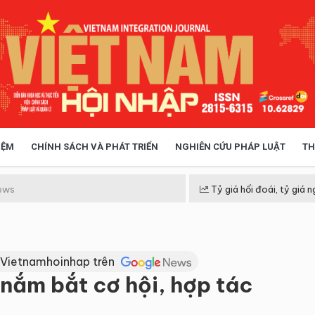
IỆM
CHÍNH SÁCH VÀ PHÁT TRIỂN
NGHIÊN CỨU PHÁP LUẬT
TH
HÓA XÃ HỘI
CHÍNH SÁCH
ews
Tỷ giá hối đoái, tỷ giá n
 TIỄN QUẢN LÝ
VIỆT NAM ĐIỂM ĐẾN
 Vietnamhoinhap trên
 nắm bắt cơ hội, hợp tác