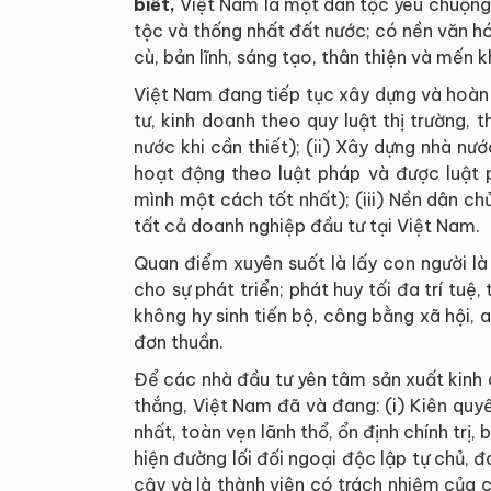
biết,
Việt Nam là một dân tộc yêu chuộng h
tộc và thống nhất đất nước; có nền văn h
cù, bản lĩnh, sáng tạo, thân thiện và mến 
Việt Nam đang tiếp tục xây dựng và hoàn t
tư, kinh doanh theo quy luật thị trường,
nước khi cần thiết); (ii) Xây dựng nhà 
hoạt động theo luật pháp và được luật
mình một cách tốt nhất); (iii) Nền dân ch
tất cả doanh nghiệp đầu tư tại Việt Nam.
Quan điểm xuyên suốt là lấy con người là 
cho sự phát triển; phát huy tối đa trí tu
không hy sinh tiến bộ, công bằng xã hội, a
đơn thuần.
Để các nhà đầu tư yên tâm sản xuất kinh d
thắng, Việt Nam đã và đang: (i) Kiên quyế
nhất, toàn vẹn lãnh thổ, ổn định chính trị, 
hiện đường lối đối ngoại độc lập tự chủ, đ
cậy và là thành viên có trách nhiệm của c