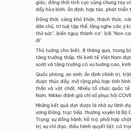
giác, đồng thời tích cực cùng chung tay v
đẩy hòa bình, ổn định, hợp tác, phát triển 
Đồng thời, càng khó khăn, thách thức, cà
dân chủ, trí tuệ tập thể, lắng nghe các ý k
thử sức", biến nguy thành cơ", bởi "Non
đi".
Thủ tướng cho biết, 8 tháng qua, trong b
tăng trưởng thấp, thì kinh tế Việt Nam đ
soát và tăng trưởng có xu hướng cao, kinh
Quốc phòng, an ninh, ổn định chính trị, trậ
được thúc đẩy, mở rộng phù hợp tình hình.
thần và vật chất. Nhiều tổ chức quốc tế 
Nam, Nikkei đánh giá chỉ số phục hồi COV
Những kết quả đạt được là nhờ sự lãnh đạ
ương Đảng, trực tiếp, thường xuyên là Bộ C
Trọng; sự đồng hành, hỗ trợ, phối hợp ch
trị; sự chỉ đạo, điều hành quyết liệt, có 