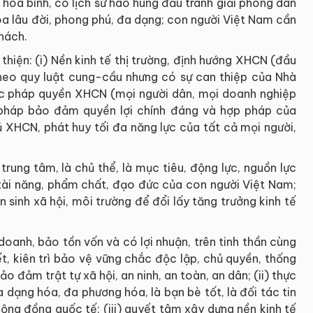
òa bình, có lịch sử hào hùng đấu tranh giải phóng dân
óa lâu đời, phong phú, đa dạng; con người Việt Nam cần
khách.
hiện: (i) Nền kinh tế thị trường, định hướng XHCN (đầu
 theo quy luật cung-cầu nhưng có sự can thiệp của Nhà
nước pháp quyền XHCN (mọi người dân, mọi doanh nghiệp
 pháp bảo đảm quyền lợi chính đáng và hợp pháp của
ủ XHCN, phát huy tối đa năng lực của tất cả mọi người,
trung tâm, là chủ thể, là mục tiêu, động lực, nguồn lực
ệ, tài năng, phẩm chất, đạo đức của con người Việt Nam;
n sinh xã hội, môi trường để đổi lấy tăng trưởng kinh tế
oanh, bảo tồn vốn và có lợi nhuận, trên tinh thần cùng
t, kiên trì bảo vệ vững chắc độc lập, chủ quyền, thống
bảo đảm trật tự xã hội, an ninh, an toàn, an dân; (ii) thực
a dạng hóa, đa phương hóa, là bạn bè tốt, là đối tác tin
ộng đồng quốc tế; (iii) quyết tâm xây dựng nền kinh tế