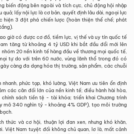
ững biến động bên ngoài và tích cực, chủ động hội nhập
 quả; lấy nội lực là cơ bản, quyết định lâu dài, ngoại lực
ực hiện 3 đột phá chiến lược (hoàn thiện thể chế; phát
tầng).
 giờ có được cơ đồ, tiềm lực, vị thế và uy tín quốc tế
Nam tăng từ khoảng 4 tỷ USD khi bắt đầu đổi mới lên
nhóm 20 nền kinh tế hàng đầu về thương mại quốc tế,
mại tự do với trên 60 nước, vùng lãnh thổ trong đó có
à ngày càng đa dạng hóa thị trường, sản phẩm, các chuỗi
ến nhanh, phức tạp, khó lường, Việt Nam ưu tiên ổn định
ảm các cân đối lớn của nền kinh tế; điều hành hài hòa,
 chính sách tiền tệ - tài khóa; triển khai Chương trình
 quy mô 340 nghìn tỷ - khoảng 4% GDP), tạo môi trường
 bạch.
ách thức và cơ hội, thuận lợi đan xen, nhưng khó khăn,
ợi. Việt Nam tuyệt đối không chủ quan, lơ là, mất cảnh