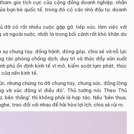
 tham gia tích cực của cộng đồng doanh nghiệp, nhân
 của bạn bè quốc tế, trong đó có các nhà đầu tư, doanh
ủ đã có rất nhiều cuộc gặp gỡ, tiếp xúc, làm việc với
 và ngoài nước, nhất là trong bối cảnh rất khó khăn do
 sự chung tay, đồng hành, đóng góp, chia sẻ và nỗ lực
g tác phòng chống dịch, duy trì và thúc đẩy sản xuất
nh phủ ổn định kinh tế vĩ mô, kiểm soát lạm phát, thúc
của nền kinh tế.
hức, nhưng chúng ta đã chung tay, chung sức, đồng lòng
ng và xúc động vì điều đó", Thủ tướng nói. Theo Thủ
, bên thắng" thì không phải là hợp tác. Nếu "bên thua,
ghe, trao đổi với nhau để hài hòa lợi ích, chia sẻ rủi ro.