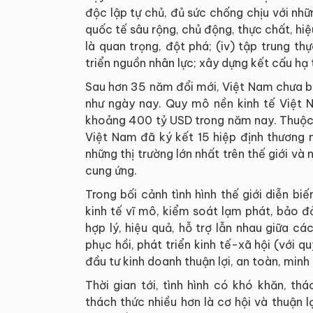
độc lập tự chủ, đủ sức chống chịu với nh
quốc tế sâu rộng, chủ động, thực chất, hiệu
là quan trọng, đột phá; (iv) tập trung th
triển nguồn nhân lực; xây dựng kết cấu hạ 
Sau hơn 35 năm đổi mới, Việt Nam chưa bao
như ngày nay. Quy mô nền kinh tế Việt 
khoảng 400 tỷ USD trong năm nay. Thuộc 
Việt Nam đã ký kết 15 hiệp định thương 
những thị trường lớn nhất trên thế giới v
cung ứng.
Trong bối cảnh tình hình thế giới diễn bi
kinh tế vĩ mô, kiểm soát lạm phát, bảo đ
hợp lý, hiệu quả, hỗ trợ lẫn nhau giữa các
phục hồi, phát triển kinh tế-xã hội (với
đầu tư kinh doanh thuận lợi, an toàn, minh
Thời gian tới, tình hình có khó khăn, th
thách thức nhiều hơn là cơ hội và thuận l