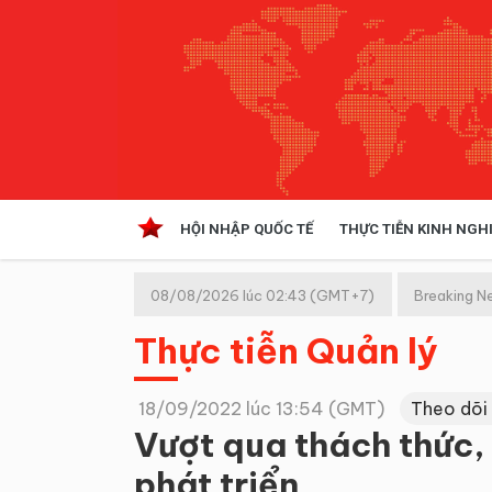
HỘI NHẬP QUỐC TẾ
THỰC TIỄN KINH NGH
HỘI NHẬP QUỐC TẾ
VĂN 
08/08/2026 lúc 02:43 (GMT+7)
Breaking N
Kinh tế hội nhập
Thực tiễn Quản lý
Doanh nghiệp
NGHIÊN CỨU PHÁP LUẬT
THỰC
18/09/2022 lúc 13:54 (GMT)
Theo dõi
Vượt qua thách thức,
phát triển