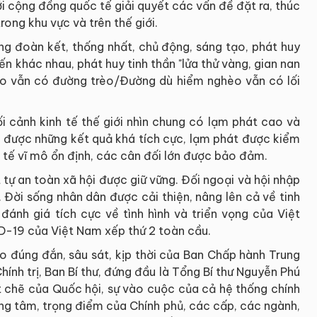
ới cộng đồng quốc tế giải quyết các vấn đề đặt ra, thúc
trong khu vực và trên thế giới.
ng đoàn kết, thống nhất, chủ động, sáng tạo, phát huy
iến khác nhau, phát huy tinh thần "lửa thử vàng, gian nan
 cao vẫn có đường trèo/Đường dù hiểm nghèo vẫn có lối
ối cảnh kinh tế thế giới nhìn chung có lạm phát cao và
ạt được những kết quả khá tích cực, lạm phát được kiểm
 tế vĩ mô ổn định, các cân đối lớn được bảo đảm.
t tự an toàn xã hội được giữ vững. Đối ngoại và hội nhập
 Đời sống nhân dân được cải thiện, nâng lên cả về tinh
đánh giá tích cực về tình hình và triển vọng của Việt
ID-19 của Việt Nam xếp thứ 2 toàn cầu.
o đúng đắn, sâu sát, kịp thời của Ban Chấp hành Trung
hính trị, Ban Bí thư, đứng đầu là Tổng Bí thư Nguyễn Phú
ặt chẽ của Quốc hội, sự vào cuộc của cả hệ thống chính
trọng tâm, trọng điểm của Chính phủ, các cấp, các ngành,