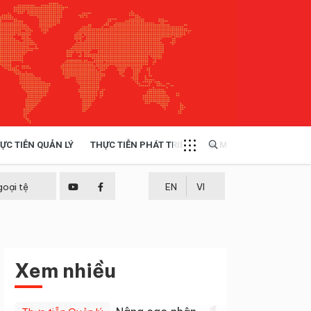
ỰC TIỄN QUẢN LÝ
THỰC TIỄN PHÁT TRIỂN
MULTIMEDIA
TÀI NGUYÊN - MÔI TRƯỜNG
goại tệ
EN
VI
THỰC TIỄN - KINH NGHIỆM
Xem nhiều