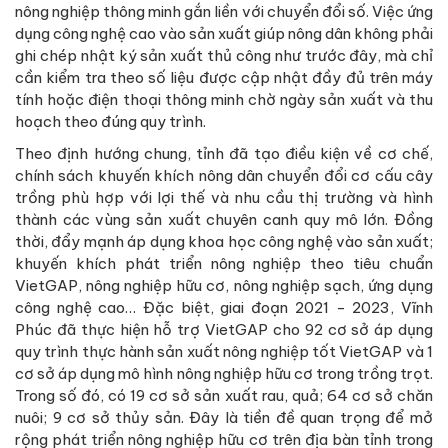
nông nghiệp thông minh gắn liền với chuyển đổi số. Việc ứng
dụng công nghệ cao vào sản xuất giúp nông dân không phải
ghi chép nhật ký sản xuất thủ công như trước đây, mà chỉ
cần kiểm tra theo số liệu được cập nhật đầy đủ trên máy
tính hoặc điện thoại thông minh chờ ngày sản xuất và thu
hoạch theo đúng quy trình.
Theo định hướng chung, tỉnh đã tạo điều kiện về cơ chế,
chính sách khuyến khích nông dân chuyển đổi cơ cấu cây
trồng phù hợp với lợi thế và nhu cầu thị trường và hình
thành các vùng sản xuất chuyên canh quy mô lớn. Đồng
thời, đẩy mạnh áp dụng khoa học công nghệ vào sản xuất;
khuyến khích phát triển nông nghiệp theo tiêu chuẩn
VietGAP, nông nghiệp hữu cơ, nông nghiệp sạch, ứng dụng
công nghệ cao… Đặc biệt, giai đoạn 2021 - 2023, Vĩnh
Phúc đã thực hiện hỗ trợ VietGAP cho 92 cơ sở áp dụng
quy trình thực hành sản xuất nông nghiệp tốt VietGAP và 1
cơ sở áp dụng mô hình nông nghiệp hữu cơ trong trồng trọt.
Trong số đó, có 19 cơ sở sản xuất rau, quả; 64 cơ sở chăn
nuôi; 9 cơ sở thủy sản. Đây là tiền đề quan trọng để mở
rộng phát triển nông nghiệp hữu cơ trên địa bàn tỉnh trong