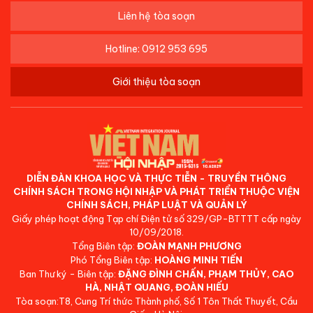
Liên hệ tòa soạn
Hotline: 0912 953 695
Giới thiệu tòa soạn
DIỄN ĐÀN KHOA HỌC VÀ THỰC TIỄN - TRUYỀN THÔNG
CHÍNH SÁCH TRONG HỘI NHẬP VÀ PHÁT TRIỂN THUỘC VIỆN
CHÍNH SÁCH, PHÁP LUẬT VÀ QUẢN LÝ
Giấy phép hoạt động Tạp chí Điện tử số 329/GP-BTTTT cấp ngày
10/09/2018.
Tổng Biên tập:
ĐOÀN MẠNH PHƯƠNG
Phó Tổng Biên tập:
HOÀNG MINH TIẾN
Ban Thư ký - Biên tập:
ĐẶNG ĐÌNH CHẤN, PHẠM THỦY, CAO
HÀ, NHẬT QUANG, ĐOÀN HIẾU
Tòa soạn:T8, Cung Trí thức Thành phố, Số 1 Tôn Thất Thuyết, Cầu