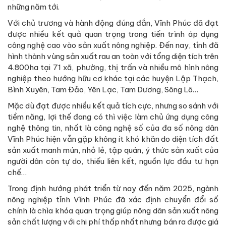
những năm tới.
Với chủ trương và hành động đúng đắn, Vĩnh Phúc đã đạt
được nhiều kết quả quan trọng trong tiến trình áp dụng
công nghệ cao vào sản xuất nông nghiệp. Đến nay, tỉnh đã
hình thành vùng sản xuất rau an toàn với tổng diện tích trên
4.800ha tại 71 xã, phường, thị trấn và nhiều mô hình nông
nghiệp theo hướng hữu cơ khác tại các huyện Lập Thạch,
Bình Xuyên, Tam Đảo, Yên Lạc, Tam Dương, Sông Lô…
Mặc dù đạt được nhiều kết quả tích cực, nhưng so sánh với
tiềm năng, lợi thế đang có thì việc làm chủ ứng dụng công
nghệ thông tin, nhất là công nghệ số của đa số nông dân
Vĩnh Phúc hiện vẫn gặp không ít khó khăn do diện tích đất
sản xuất manh mún, nhỏ lẻ, tập quán, ý thức sản xuất của
người dân còn tự do, thiếu liên kết, nguồn lực đầu tư hạn
chế…
Trong định hướng phát triển từ nay đến năm 2025, ngành
nông nghiệp tỉnh Vĩnh Phúc đã xác định chuyển đổi số
chính là chìa khóa quan trọng giúp nông dân sản xuất nông
sản chất lượng với chi phí thấp nhất nhưng bán ra được giá