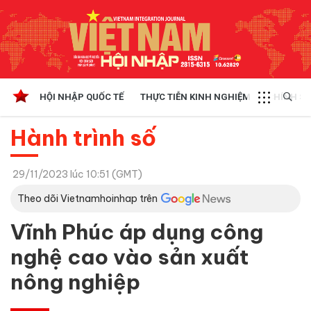
HỘI NHẬP QUỐC TẾ
THỰC TIỄN KINH NGHIỆM
CHÍNH SÁ
Hành trình số
29/11/2023 lúc 10:51 (GMT)
Theo dõi Vietnamhoinhap trên
Vĩnh Phúc áp dụng công
nghệ cao vào sản xuất
nông nghiệp