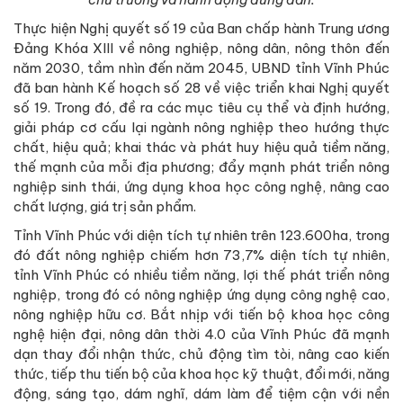
Thực hiện Nghị quyết số 19 của Ban chấp hành Trung ương
Đảng Khóa XIII về nông nghiệp, nông dân, nông thôn đến
năm 2030, tầm nhìn đến năm 2045, UBND tỉnh Vĩnh Phúc
đã ban hành Kế hoạch số 28 về việc triển khai Nghị quyết
số 19. Trong đó, đề ra các mục tiêu cụ thể và định hướng,
giải pháp cơ cấu lại ngành nông nghiệp theo hướng thực
chất, hiệu quả; khai thác và phát huy hiệu quả tiềm năng,
thế mạnh của mỗi địa phương; đẩy mạnh phát triển nông
nghiệp sinh thái, ứng dụng khoa học công nghệ, nâng cao
chất lượng, giá trị sản phẩm.
Tỉnh Vĩnh Phúc với diện tích tự nhiên trên 123.600ha, trong
đó đất nông nghiệp chiếm hơn 73,7% diện tích tự nhiên,
tỉnh Vĩnh Phúc có nhiều tiềm năng, lợi thế phát triển nông
nghiệp, trong đó có nông nghiệp ứng dụng công nghệ cao,
nông nghiệp hữu cơ. Bắt nhịp với tiến bộ khoa học công
nghệ hiện đại, nông dân thời 4.0 của Vĩnh Phúc đã mạnh
dạn thay đổi nhận thức, chủ động tìm tòi, nâng cao kiến
thức, tiếp thu tiến bộ của khoa học kỹ thuật, đổi mới, năng
động, sáng tạo, dám nghĩ, dám làm để tiệm cận với nền