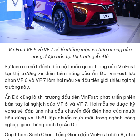
VinFast VF 6 và VF 7 sẽ là những mẫu xe tiên phong của
hãng được bán tại thị trường Ấn Độ
Sự kiện ra mắt đánh dấu cột mốc quan trọng của VinFast
tại thị trường xe điện tiềm năng của Ấn Độ. VinFast lựa
chọn VF 6 và VF 7 làm hai mẫu xe đầu tiên giới thiệu tại thị
trường này.
Ấn Độ cũng là thị trường đầu tiên VinFast phát triển phiên
bản tay lái nghịch của VF 6 và VF 7. Hai mẫu xe được kỳ
vọng sẽ đáp ứng nhu cầu chuyển đổi điện hóa của người
tiêu dùng và thiết lập chuẩn mực mới trong ngành công
nghiệp giao thông xanh tại Ấn Độ.
Ông Phạm Sanh Châu, Tổng Giám đốc VinFast châu Á, chia