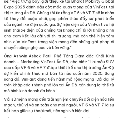
sẻ: “Việc trưng bày, giới thiệu xe tại Bharat Mobility Global
Expo 2025 đánh dấu cột mốc quan trọng của VinFast tại
thị trường Ấn Độ. Chúng tôi tin rằng VF 6 và VF 7 sẽ là nhân
tố thay đổi cuộc chơi, góp phần thúc đẩy sự phát triển
của ngành xe điện quốc gia. Sự hiện diện của VinFast và hệ
sinh thái xe điện của chúng tôi không chỉ là lời khẳng định
cho cam kết lâu dài với thị trường, mà còn thể hiện tầm
nhìn của VinFast trong việc mang đến những giải pháp di
chuyển công nghệ cao và bền vững.”
Ông Ashwin Ashok Patil, Phó Tổng Giám đốc Khối Kinh
doanh – Marketing VinFast Ấn Độ, cho biết: “Hai mẫu SUV
cao cấp VF 6 và VF 7 được thiết kế cho thị trường Ấn Độ
dự kiến chính thức mở bán từ nửa cuối năm 2025. Song
song đó, VinFast đang tiến hành mở rộng mạng lưới đại lý
trên khắp các thành phố lớn tại Ấn Độ, tận dụng lợi thế từ
mô hình kinh doanh đa kênh.”
Với sứ mệnh mang đến trải nghiệm chuyển đổi điện hóa liền
mạch, thú vị và an toàn cho mọi người, VF 6 và VF 7 là sự
kết hợp giữa sự thoải mái, tiện nghi và hiện đại.