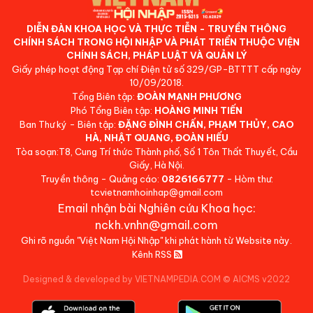
DIỄN ĐÀN KHOA HỌC VÀ THỰC TIỄN - TRUYỀN THÔNG
CHÍNH SÁCH TRONG HỘI NHẬP VÀ PHÁT TRIỂN THUỘC VIỆN
CHÍNH SÁCH, PHÁP LUẬT VÀ QUẢN LÝ
Giấy phép hoạt động Tạp chí Điện tử số 329/GP-BTTTT cấp ngày
10/09/2018.
Tổng Biên tập:
ĐOÀN MẠNH PHƯƠNG
Phó Tổng Biên tập:
HOÀNG MINH TIẾN
Ban Thư ký - Biên tập:
ĐẶNG ĐÌNH CHẤN, PHẠM THỦY, CAO
HÀ, NHẬT QUANG, ĐOÀN HIẾU
Tòa soạn:T8, Cung Trí thức Thành phố, Số 1 Tôn Thất Thuyết, Cầu
Giấy, Hà Nội.
Truyền thông - Quảng cáo:
0826166777
- Hòm thư:
tcvietnamhoinhap@gmail.com
Email nhận bài Nghiên cứu Khoa học:
nckh.vnhn@gmail.com
Ghi rõ nguồn "Việt Nam Hội Nhập" khi phát hành từ Website này.
Kênh RSS
Designed & developed by VIETNAMPEDIA.COM
©
AICMS v2022