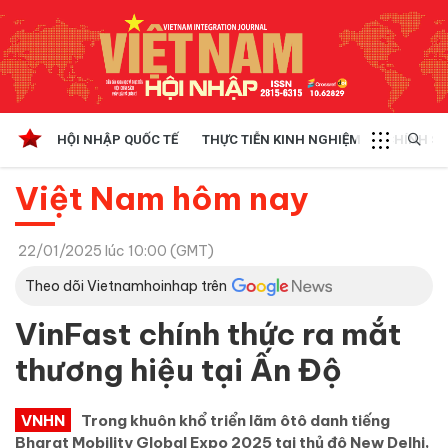
HỘI NHẬP QUỐC TẾ
THỰC TIỄN KINH NGHIỆM
CHÍNH SÁ
Việt Nam hôm nay
22/01/2025 lúc 10:00 (GMT)
Theo dõi Vietnamhoinhap trên
VinFast chính thức ra mắt
thương hiệu tại Ấn Độ
VNHN
Trong khuôn khổ triển lãm ôtô danh tiếng
Bharat Mobility Global Expo 2025 tại thủ đô New Delhi,