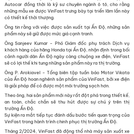
Autocar đồng thời là kỹ sư chuyên ngành ô tô, cho rằng
những mẫu xe được VinFast trưng bày tại triển lãm lần này
có thiết kế thời thượng.
Ông tin rằng với việc được sản xuất tại Ấn Độ, những sản
phẩm này sẽ giữ được mức giá cạnh tranh.
Ông Sanjeev Kumar - Phó Giám đốc phụ trách Dịch vụ
khách hàng của hãng Honda tại Ấn Độ, nhận định trong bối
cảnh người dân Ấn Độ ngày càng chuộng xe điện, VinFast
sẽ có lợi thế khi tung những sản phẩm này ra thị trường.
Ông P. Arokiavel - Tổng biên tập tuần báo Motor Vikata
của Ấn Độ hoan nghênh sản phẩm của VinFast, bởi xe điện
là giải pháp để có được một môi trường sạch hơn.
Theo ông, hai sản phẩm mới này rất đột phá trong thiết kế,
an toàn, chắc chắn sẽ thu hút được sự chú ý trên thị
trường Ấn Độ.
Sự kiện ra mắt tiếp tục đánh dấu bước tiến quan trọng của
VinFast trong hành trình chinh phục thị trường Ấn Độ.
Tháng 2/2024, VinFast đã động thổ nhà máy sản xuất xe