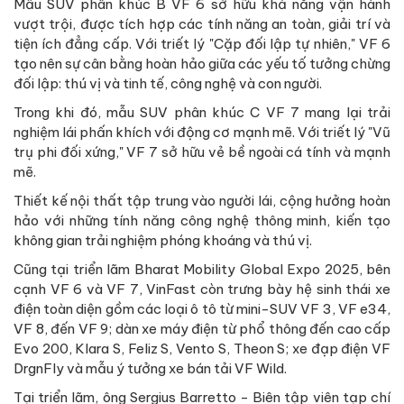
Mẫu SUV phân khúc B VF 6 sở hữu khả năng vận hành
vượt trội, được tích hợp các tính năng an toàn, giải trí và
tiện ích đẳng cấp. Với triết lý "Cặp đối lập tự nhiên," VF 6
tạo nên sự cân bằng hoàn hảo giữa các yếu tố tưởng chừng
đối lập: thú vị và tinh tế, công nghệ và con người.
Trong khi đó, mẫu SUV phân khúc C VF 7 mang lại trải
nghiệm lái phấn khích với động cơ mạnh mẽ. Với triết lý "Vũ
trụ phi đối xứng," VF 7 sở hữu vẻ bề ngoài cá tính và mạnh
mẽ.
Thiết kế nội thất tập trung vào người lái, cộng hưởng hoàn
hảo với những tính năng công nghệ thông minh, kiến tạo
không gian trải nghiệm phóng khoáng và thú vị.
Cũng tại triển lãm Bharat Mobility Global Expo 2025, bên
cạnh VF 6 và VF 7, VinFast còn trưng bày hệ sinh thái xe
điện toàn diện gồm các loại ô tô từ mini-SUV VF 3, VF e34,
VF 8, đến VF 9; dàn xe máy điện từ phổ thông đến cao cấp
Evo 200, Klara S, Feliz S, Vento S, Theon S; xe đạp điện VF
DrgnFly và mẫu ý tưởng xe bán tải VF Wild.
Tại triển lãm, ông Sergius Barretto - Biên tập viên tạp chí