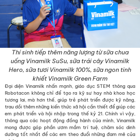
Thí sinh tiếp thêm năng lượng từ sữa chua
uống Vinamilk SuSu, sữa trái cây Vinamilk
Hero, sữa tươi Vinamilk 100%, sữa ngon tinh
khiết Vinamilk Green Farm
Đại diện Vinamilk nhấn mạnh, giáo dục STEM thông qua
Robotacon không chỉ để tạo ra kỹ sư hay nhà khoa học
tương lai, mà hơn thế, giúp trẻ phát triển được kỹ năng,
trau dồi thêm những kiến thức xã hội cần thiết để giúp các
em phát triển và hội nhập trong thế kỷ 21. Chính vì vậy,
thông qua các hoạt động đồng hành của mình, Vinamilk
mong được góp phần ươm mầm trí tuệ, chăm sóc dinh
dưỡng tốt nhất để các em theo đuổi những đam mê của