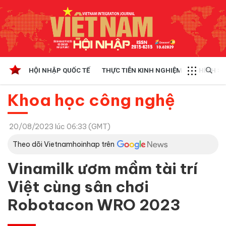
HỘI NHẬP QUỐC TẾ
THỰC TIỄN KINH NGHIỆM
CHÍNH SÁ
Khoa học công nghệ
20/08/2023 lúc 06:33 (GMT)
Theo dõi Vietnamhoinhap trên
Vinamilk ươm mầm tài trí
Việt cùng sân chơi
Robotacon WRO 2023