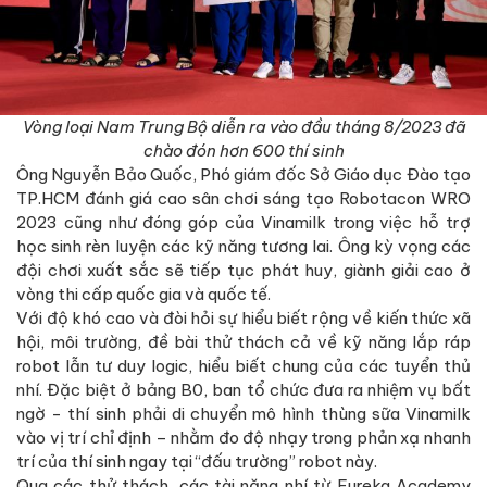
Vòng loại Nam Trung Bộ diễn ra vào đầu tháng 8/2023 đã
chào đón hơn 600 thí sinh
Ông Nguyễn Bảo Quốc, Phó giám đốc Sở Giáo dục Đào tạo
TP.HCM đánh giá cao sân chơi sáng tạo Robotacon WRO
2023 cũng như đóng góp của Vinamilk trong việc hỗ trợ
học sinh rèn luyện các kỹ năng tương lai. Ông kỳ vọng các
đội chơi xuất sắc sẽ tiếp tục phát huy, giành giải cao ở
vòng thi cấp quốc gia và quốc tế.
Với độ khó cao và đòi hỏi sự hiểu biết rộng về kiến thức xã
hội, môi trường, đề bài thử thách cả về kỹ năng lắp ráp
robot lẫn tư duy logic, hiểu biết chung của các tuyển thủ
nhí. Đặc biệt ở bảng B0, ban tổ chức đưa ra nhiệm vụ bất
ngờ - thí sinh phải di chuyển mô hình thùng sữa Vinamilk
vào vị trí chỉ định – nhằm đo độ nhạy trong phản xạ nhanh
trí của thí sinh ngay tại “đấu trường” robot này.
Qua các thử thách, các tài năng nhí từ Eureka Academy