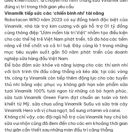
điều khiển robot, di chuyển mô hình thùng sữa Vinamilk đến
đúng vị trí trong thời gian yêu cầu
Vinamilk tiếp sức các ‘chiến binh nhí’ tài năng
Robotacon WRO năm 2023 có sự đồng hành đặc biệt của
Vinamilk, nhà tài trợ kim cương với gói hỗ trợ 01 tỷ đồng
cùng thông điệp "Ươm mầm tài trí Việt" nhằm tạo điều kiện
cho các thế hệ trẻ Việt Nam phát triển, tối đa hóa các tiềm
năng về thể chất và cả trí tuệ. Đây cũng là 1 trong những
mục tiêu xuyên suốt gần 50 năm phát triển của doanh
nghiệp sữa hàng đầu Việt Nam.
Để bảo đảm sức khỏe và năng lượng cho các thí sinh nhí
với lịch trình thi đấu căng thẳng và kéo dài, tại các vòng
thi, công ty Vinamilk còn tiếp thêm động lực cho các tuyển
thủ nhí bằng việc phục vụ không giới hạn sản phẩm sữa
tươi Vinamilk 100% tươi ngon từ những cô bò hạnh phúc,
sữa tươi Vinamilk Green Farm đạt chuẩn an toàn và tinh
khiết từ Mỹ, sữa chua uống Vinamilk SuSu và sữa trái cây
Vinamilk Hero với vị chua ngọt, bổ sung vitamin và canxi.
Không chỉ vậy, các đội ngũ hỗ trợ của Vinamilk hay chú bò
sữa vui nhộn cũng đã đem đến cho các em khoảng thời gian
thư giãn cần thiết sau những màn đấu trí căng thẳng.