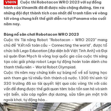
VNHN
Cuộc thi Robotacon WRO 2023 với sự đồng
hành của Vinamilk đã đi được nửa chặng đường, tìm ra
những đội đạt thành tích cao nhất để tranh tấm vé vàng
tới vòng chung kết thế giới diễn ra tại Panama vào cuối
năm nay.
Bùng nổ sân chơi Robotacon WRO 2023
Cuộc thi Tài năng Robot "Robotacon - WRO 2023" mang
chủ đề "Kết nối toàn cầu - Connecting the world", được tổ
chức bởi Lego Education (đại diện bởi Việt Tinh Anh) và Đại
sứ quán Đan Mạch là vòng loại quốc gia của cuộc thi sáng
tạo các giải pháp robot Lego tự động hoàn toàn dành cho
thanh thiếu niên - World Robot Olympiad.
Cuộc thi năm nay chứng kiến sự bùng nổ về số lượng học
sinh tham gia từ nhiều tỉnh thành cả nước. 1.300 thí sinh từ
330 trường đã so tài quyết liệt qua các vòng thi với các
vấn đề đang được thế giới quan tâm: bảo tồn san hô và sinh
vật biển, sửa cáp ngầm đại dương, sửa tấm pin mặt trời
ngoài khơi, tự động hóa…