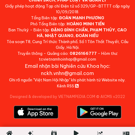
Giấy phép hoạt động Tạp chí Điện tử số 329/GP-BTTTT cấp ngày
10/09/2018.
Tổng Biên tập:
ĐOÀN MẠNH PHƯƠNG
Phó Tổng Biên tập:
HOÀNG MINH TIẾN
Ban Thư ký - Biên tập:
ĐẶNG ĐÌNH CHẤN, PHẠM THỦY, CAO
HÀ, NHẬT QUANG, ĐOÀN HIẾU
Tòa soạn:T8, Cung Trí thức Thành phố, Số 1 Tôn Thất Thuyết, Cầu
Giấy, Hà Nội.
Truyền thông - Quảng cáo:
0826166777
- Hòm thư:
tcvietnamhoinhap@gmail.com
Email nhận bài Nghiên cứu Khoa học:
nckh.vnhn@gmail.com
Ghi rõ nguồn "Việt Nam Hội Nhập" khi phát hành từ Website này.
Kênh RSS
Designed & developed by VIETNAMPEDIA.COM
©
AICMS v2022