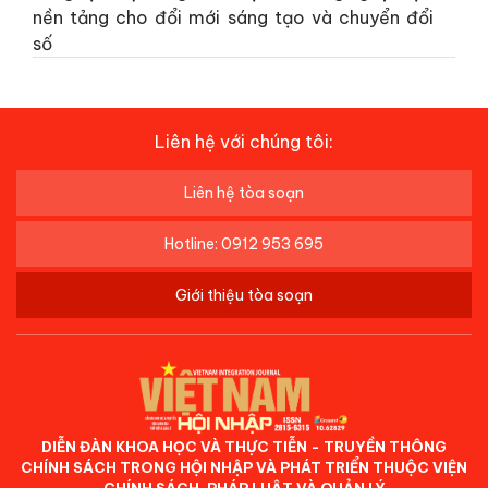
nền tảng cho đổi mới sáng tạo và chuyển đổi
số
Liên hệ với chúng tôi:
Liên hệ tòa soạn
Hotline: 0912 953 695
Giới thiệu tòa soạn
DIỄN ĐÀN KHOA HỌC VÀ THỰC TIỄN - TRUYỀN THÔNG
CHÍNH SÁCH TRONG HỘI NHẬP VÀ PHÁT TRIỂN THUỘC VIỆN
CHÍNH SÁCH, PHÁP LUẬT VÀ QUẢN LÝ