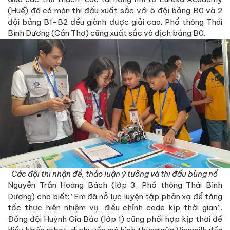
(Huế) đã có màn thi đấu xuất sắc với 5 đội bảng B0 và 2
đội bảng B1-B2 đều giành được giải cao. Phổ thông Thái
Bình Dương (Cần Thơ) cũng xuất sắc vô địch bảng B0.
Các đội thi nhận đề, thảo luận ý tưởng và thi đấu bùng nổ
Nguyễn Trần Hoàng Bách (lớp 3, Phổ thông Thái Bình
Dương) cho biết: “Em đã nỗ lực luyện tập phản xạ để tăng
tốc thực hiện nhiệm vụ, điều chỉnh code kịp thời gian”.
Đồng đội Huỳnh Gia Bảo (lớp 1) cũng phối hợp kịp thời để