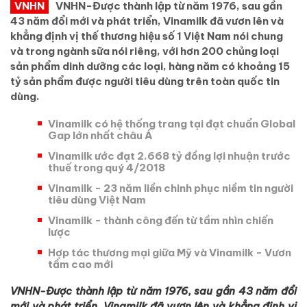
VNHN
VNHN-Được thành lập từ năm 1976, sau gần
43 năm đổi mới và phát triển, Vinamilk đã vươn lên và
khẳng định vị thế thương hiệu số 1 Việt Nam nói chung
và trong ngành sữa nói riêng, với hơn 200 chủng loại
sản phẩm dinh dưỡng các loại, hàng năm có khoảng 15
tỷ sản phẩm được người tiêu dùng trên toàn quốc tin
dùng.
Vinamilk có hệ thống trang tại đạt chuẩn Global
Gap lớn nhất châu Á
Vinamilk ước đạt 2.668 tỷ đồng lợi nhuận trước
thuế trong quý 4/2018
Vinamilk - 23 năm liền chinh phục niềm tin người
tiêu dùng Việt Nam
Vinamilk - thành công đến từ tầm nhìn chiến
lược
Hợp tác thương mại giữa Mỹ và Vinamilk - Vươn
tầm cao mới
VNHN-Được thành lập từ năm 1976, sau gần 43 năm đổi
mới và phát triển, Vinamilk đã vươn lên và khẳng định vị