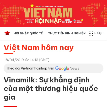
HỘI NHẬP QUỐC TẾ
THỰC TIỄN KINH NGHIỆM
CHÍNH SÁ
Việt Nam hôm nay
18/04/2019 lúc 14:13 (GMT)
Theo dõi Vietnamhoinhap trên
Vinamilk: Sự khẳng định
của một thương hiệu quốc
gia