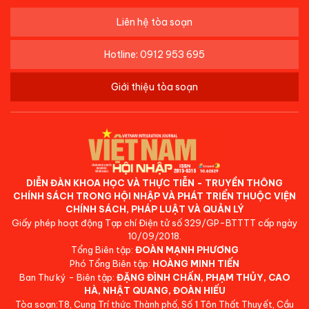
Liên hệ tòa soạn
Hotline: 0912 953 695
Giới thiệu tòa soạn
DIỄN ĐÀN KHOA HỌC VÀ THỰC TIỄN - TRUYỀN THÔNG
CHÍNH SÁCH TRONG HỘI NHẬP VÀ PHÁT TRIỂN THUỘC VIỆN
CHÍNH SÁCH, PHÁP LUẬT VÀ QUẢN LÝ
Giấy phép hoạt động Tạp chí Điện tử số 329/GP-BTTTT cấp ngày
10/09/2018.
Tổng Biên tập:
ĐOÀN MẠNH PHƯƠNG
Phó Tổng Biên tập:
HOÀNG MINH TIẾN
Ban Thư ký - Biên tập:
ĐẶNG ĐÌNH CHẤN, PHẠM THỦY, CAO
HÀ, NHẬT QUANG, ĐOÀN HIẾU
Tòa soạn:T8, Cung Trí thức Thành phố, Số 1 Tôn Thất Thuyết, Cầu