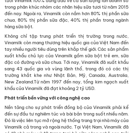
tươi Vinamilk 100% đứng đầu về cả sản lượng lẫn doanh số
trong phân khúc nhóm các nhãn hiệu sữa tươi từ năm 2015
đến nay. Ngoài ra, Vinamilk còn nắm hơn 80% thị phần sữa
chua, 80% thị phần sữa đặc, 40% thị phần trong ngành
hàng sữa bột.
Không chỉ tập trung phát triển thị trường trong nước,
Vinamilk còn mang thương hiệu quốc gia của Việt Nam đến
tay nhiều người tiêu dùng trên khắp thế giới. Các sản phẩm
xuất khẩu chủ lực của Vinamilk gồm sữa bột trẻ em, sữa
đặc có đường và sữa chua. Tới nay, Vinamilk đã xuất khẩu
sang 43 quốc gia và vùng lãnh thổ, trong đó có các thị
trường khắt khe như Nhật Bản, Mỹ, Canada, Australia,
New Zealand.Từ năm 1997 đến nay, tổng kim ngạch xuất
khẩu của Vinamilk đã đạt khoảng 2 tỷ USD.
Phát triển bền vững với công nghệ cao
Nền tảng cho sự phát triển đồng bộ của Vinamilk phải kể
đến sự đầu tư nghiêm túc và bài bản trong suốt nhiều năm.
Đó là việc liên tục mở rộng hệ thống trang trại nhà máy của
Vinamilk cả trong và ngoài nước. Tại Việt Nam, Vinamilk đã