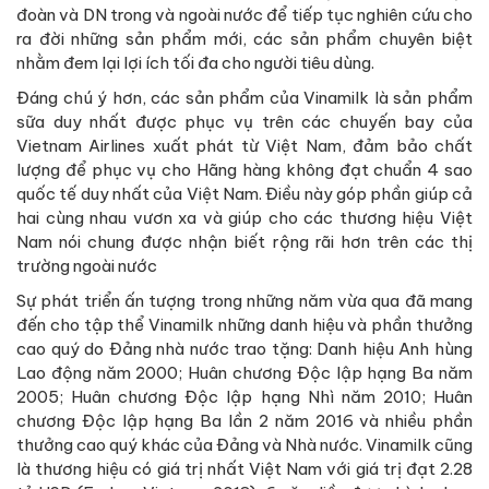
đoàn và DN trong và ngoài nước để tiếp tục nghiên cứu cho
ra đời những sản phẩm mới, các sản phẩm chuyên biệt
nhằm đem lại lợi ích tối đa cho người tiêu dùng.
Đáng chú ý hơn, các sản phẩm của Vinamilk là sản phẩm
sữa duy nhất được phục vụ trên các chuyến bay của
Vietnam Airlines xuất phát từ Việt Nam, đảm bảo chất
lượng để phục vụ cho Hãng hàng không đạt chuẩn 4 sao
quốc tế duy nhất của Việt Nam. Điều này góp phần giúp cả
hai cùng nhau vươn xa và giúp cho các thương hiệu Việt
Nam nói chung được nhận biết rộng rãi hơn trên các thị
trường ngoài nước
Sự phát triển ấn tượng trong những năm vừa qua đã mang
đến cho tập thể Vinamilk những danh hiệu và phần thưởng
cao quý do Đảng nhà nước trao tặng: Danh hiệu Anh hùng
Lao động năm 2000; Huân chương Độc lập hạng Ba năm
2005; Huân chương Độc lập hạng Nhì năm 2010; Huân
chương Độc lập hạng Ba lần 2 năm 2016 và nhiều phần
thưởng cao quý khác của Đảng và Nhà nước. Vinamilk cũng
là thương hiệu có giá trị nhất Việt Nam với giá trị đạt 2.28