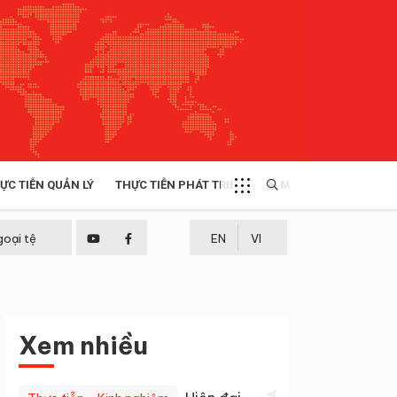
ỰC TIỄN QUẢN LÝ
THỰC TIỄN PHÁT TRIỂN
MULTIMEDIA
TÀI NGUYÊN - MÔI TRƯỜNG
goại tệ
EN
VI
THỰC TIỄN - KINH NGHIỆM
Xem nhiều