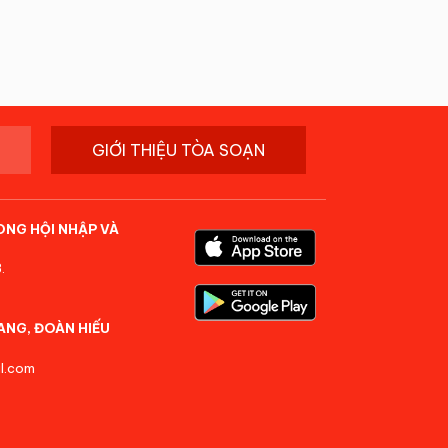
GIỚI THIỆU TÒA SOẠN
ONG HỘI NHẬP VÀ
.
ANG, ĐOÀN HIẾU
l.com