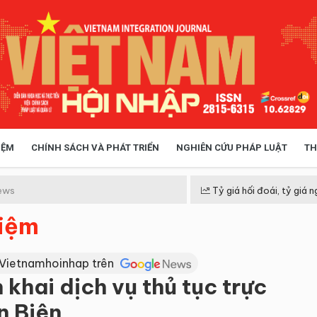
IỆM
CHÍNH SÁCH VÀ PHÁT TRIỂN
NGHIÊN CỨU PHÁP LUẬT
TH
HÓA XÃ HỘI
CHÍNH SÁCH
ews
Tỷ giá hối đoái, tỷ giá n
hiệm
 TIỄN QUẢN LÝ
VIỆT NAM ĐIỂM ĐẾN
 Vietnamhoinhap trên
 khai dịch vụ thủ tục trực
n Biên