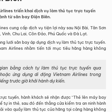
ines triển khai dịch vụ làm thủ tục trực tuyến
ành từ sân bay Điện Biên.
ines cung cấp dịch vụ tiện lợi này sau Nội Bài, Tân Sơn
, Vinh, Chu Lai, Côn Đảo, Phú Quốc và Đà Lạt.
g lưới sân bay áp dụng dịch vụ làm thủ tục trực tuyến.
nam Airlines nhằm tiến tới mục tiêu hãng hàng không
 gian bằng cách tự làm thủ tục trực tuyến qua
hoặc ứng dụng di động Vietnam Airlines trong
iếng trước giờ khởi hành dự kiến.
̣c trực tuyến, hành khách sẽ nhận được “Thẻ lên máy bay
thể tự in thẻ, sau đó đến thẳng cửa kiểm tra an ninh hành
ải vào quầy làm thủ tục của hãng tại cảng hàng không