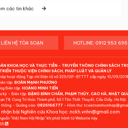
m các tin khác
LIÊN HỆ TÒA SOẠN
HOTLINE: 0912 953 695
ĐÀN KHOA HỌC VÀ THỰC TIỄN - TRUYỀN THÔNG CHÍNH SÁCH TR
TRIỂN THUỘC VIỆN CHÍNH SÁCH, PHÁP LUẬT VÀ QUẢN LÝ
hép hoạt động Tạp chí Điện tử số 329/GP-BTTTT cấp ngày 10/09/2018
iên tập:
ĐOÀN MẠNH PHƯƠNG
ng Biên tập:
HOÀNG MINH TIẾN
ư ký - Biên tập:
ĐẶNG ĐÌNH CHẤN, PHẠM THỦY, CAO HÀ, NHẬT QU
ạn:T8, Cung Trí thức Thành phố, Số 1 Tôn Thất Thuyết, Cầu Giấy, Hà Nội.
 thông - Quảng cáo:
0826166777
- Hòm thư: tcvietnamhoinhap@gmai
 nhận bài Nghiên cứu Khoa học: nckh.vnhn@gmail.com
 nguồn "Việt Nam Hội Nhập" khi phát hành từ Website này.
RSS