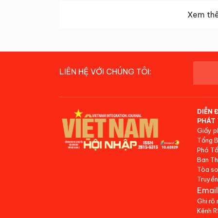
Xem thê
LIÊN HỆ VỚI CHÚNG TÔI:
DIỄN 
PHÁT 
Giấy p
Tổng B
Phó Tổ
Ban Th
Tòa so
Truyền
Email
Ghi rõ
Kênh 