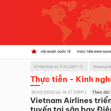
HỘI NHẬP QUỐC TẾ
THỰC TIỄN KINH NGH
HỘI NHẬP QUỐC TẾ
VĂN 
07/08/2026 lúc 17:36 (GMT+7)
Breaking N
Kinh tế hội nhập
Thực tiễn - Kinh ng
Doanh nghiệp
NGHIÊN CỨU PHÁP LUẬT
THỰC
18/03/2022 lúc 14:27 (GMT)
Theo dõi
Vietnam Airlines triển
tuyến tại sân bay Điệ